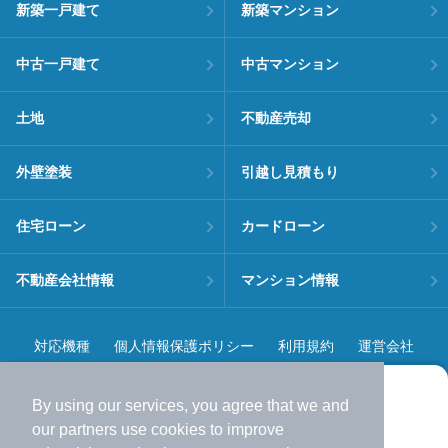
新築一戸建て
新築マンション
中古一戸建て
中古マンション
土地
不動産売却
外壁塗装
引越し見積もり
住宅ローン
カードローン
不動産会社情報
マンション情報
対応機種
個人情報保護ポリシー
利用規約
運営会社
ヘルプ・お問い合わせ
採用情報
By using our services, you agree that we and
より使いやすくなった
our
partners
use cookies to improve
アプリで物件探ししませんか？