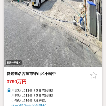
新築一戸建て
愛知県名古屋市守山区小幡中
3790万円
川宮駅 歩
13
分 （ＧＢ志段味）
川村駅 歩
13
分 （ＧＢ志段味）
小幡駅 歩
16
分 （瀬戸線）
ほか2駅（徒歩20分圏内）