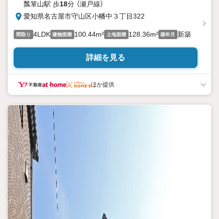
瓢箪山駅 歩
18
分 （瀬戸線）
愛知県名古屋市守山区小幡中３丁目322
4LDK
100.44m²
128.36m²
新築
間取り
建物面積
土地面積
築年月
詳細を見る
ほか提供