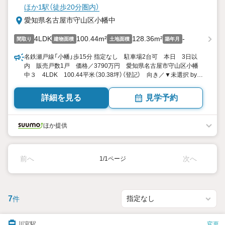
ほか1駅（徒歩20分圏内）
愛知県名古屋市守山区小幡中
4LDK
100.44m²
128.36m²
-
間取り
建物面積
土地面積
築年月
名鉄瀬戸線「小幡」歩15分 指定なし 駐車場2台可 本日 3日以
内 販売戸数1戸 価格／3790万円 愛知県名古屋市守山区小幡
中３ 4LDK 100.44平米（30.38坪）（登記） 向き／▼未選択 by
SUUMO
詳細を見る
見学予約
ほか提供
前へ
次へ
1/1ページ
7
件
川宮駅
変更