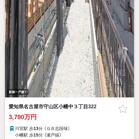
新築一戸建て
愛知県名古屋市守山区小幡中３丁目322
3,790万円
川宮駅 歩
13
分 （ＧＢ志段味）
小幡駅 歩
15
分 （瀬戸線）