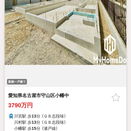
新築一戸建て
愛知県名古屋市守山区小幡中
3790万円
川宮駅 歩
13
分 （ＧＢ志段味）
川村駅 歩
13
分 （ＧＢ志段味）
小幡駅 歩
15
分 （瀬戸線）