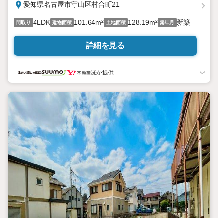
愛知県名古屋市守山区村合町21
4LDK
101.64m²
128.19m²
新築
間取り
建物面積
土地面積
築年月
詳細を見る
ほか提供