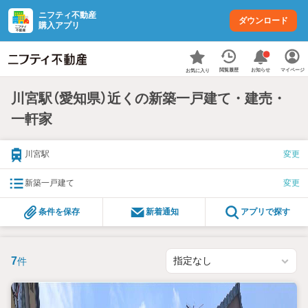
ニフティ不動産
ダウンロード
購入アプリ
お知らせ
閲覧履歴
マイページ
お気に入り
川宮駅（愛知県）近くの新築一戸建て・建売・
一軒家
川宮駅
変更
新築一戸建て
変更
条件を保存
新着通知
アプリで探す
7
件