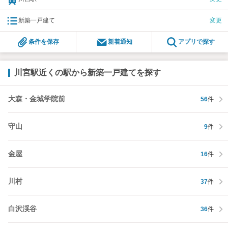
新築一戸建て
変更
条件を保存
新着通知
アプリで探す
川宮駅近くの駅から新築一戸建てを探す
大森・金城学院前
56
件
守山
9
件
金屋
16
件
川村
37
件
白沢渓谷
36
件