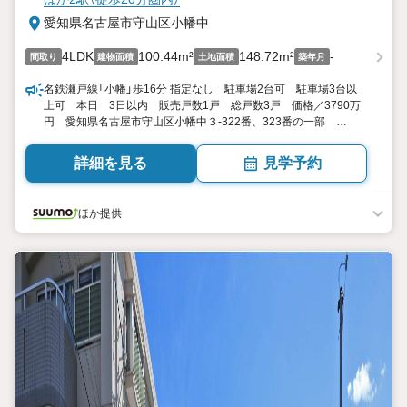
愛知県名古屋市守山区小幡中
4LDK
100.44m²
148.72m²
-
間取り
建物面積
土地面積
築年月
名鉄瀬戸線「小幡」歩16分 指定なし 駐車場2台可 駐車場3台以
上可 本日 3日以内 販売戸数1戸 総戸数3戸 価格／3790万
円 愛知県名古屋市守山区小幡中３-322番、323番の一部
4LDK 100.44平米（30.38坪）（登記） 向き／▼未選択 by SUUMO
詳細を見る
見学予約
ほか提供