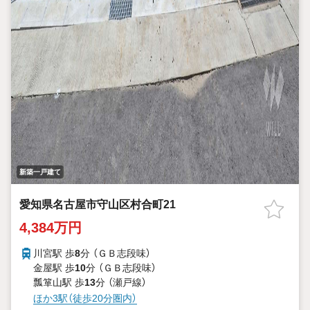
新築一戸建て
愛知県名古屋市守山区村合町21
4,384万円
川宮駅 歩
8
分 （ＧＢ志段味）
金屋駅 歩
10
分 （ＧＢ志段味）
瓢箪山駅 歩
13
分 （瀬戸線）
ほか3駅（徒歩20分圏内）