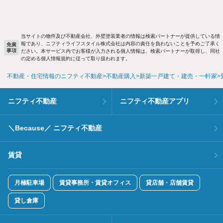
当サイトの物件及び不動産会社、外壁塗装業者の情報は検索パートナーが提供している情
報であり、ニフティライフスタイル株式会社は内容の責任を負わないことを予めご了承く
免責
事項
ださい。本サービス内でお客様が入力される個人情報は、検索パートナーが取得し、同社
の定める個人情報規約に従って取り扱われます。
不動産・住宅情報のニフティ不動産
不動産購入
新築一戸建て・建売・一軒家
ニフティ不動産
ニフティ不動産アプリ
＼Because／ ニフティ不動産
賃貸
月極駐車場
賃貸事務所・賃貸オフィス
貸店舗・店舗賃貸
貸し倉庫