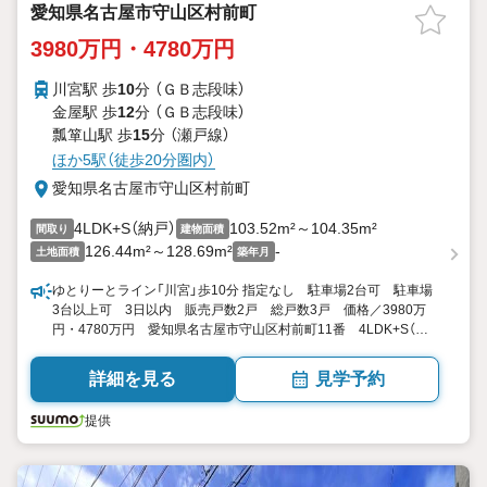
愛知県名古屋市守山区村前町
3980万円・4780万円
川宮駅 歩
10
分 （ＧＢ志段味）
金屋駅 歩
12
分 （ＧＢ志段味）
瓢箪山駅 歩
15
分 （瀬戸線）
ほか5駅（徒歩20分圏内）
愛知県名古屋市守山区村前町
4LDK+S（納戸）
103.52m²～104.35m²
間取り
建物面積
126.44m²～128.69m²
-
土地面積
築年月
ゆとりーとライン「川宮」歩10分 指定なし 駐車場2台可 駐車場
3台以上可 3日以内 販売戸数2戸 総戸数3戸 価格／3980万
円・4780万円 愛知県名古屋市守山区村前町11番 4LDK+S（納
戸） 103.52平米・104.35平米 向き／▼未選択 by SUUMO
詳細を見る
見学予約
提供