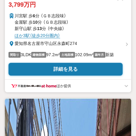
3,799万円
川宮駅 歩
6
分 （ＧＢ志段味）
金屋駅 歩
10
分 （ＧＢ志段味）
新守山駅 歩
13
分 （中央線）
ほか3駅（徒歩20分圏内）
愛知県名古屋市守山区永森町274
3LDK
97.2m²
102.09m²
新築
間取り
建物面積
土地面積
築年月
詳細を見る
ほか提供