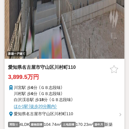
新築一戸建て
愛知県名古屋市守山区川村町110
3,899.5万円
川宮駅 歩
6
分 （ＧＢ志段味）
川村駅 歩
6
分 （ＧＢ志段味）
白沢渓谷駅 歩
18
分 （ＧＢ志段味）
ほか1駅（徒歩20分圏内）
愛知県名古屋市守山区川村町110
4LDK
104.74m²
170.23m²
新築
間取り
建物面積
土地面積
築年月