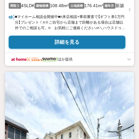
4SLDK
108.48m²
176.41m²
新築
間取り
建物面積
土地面積
築年月
■マイホーム相談会開催中■n来店相談+事前審査で【ギフト券1万円
分】プレゼント！n※ご自宅から店舗まで距離がある場合は店舗以
外でのご相談も可。n お気軽にご連絡ください♪n＼ハウスドゥ一
宮南は資金面の提案に自信をもっています／nマイホーム購入で1
番重要と言っても過言でないのが【資金】のお話です。n様々な銀行
詳細を見る
との取引実績があり、常にトレンドを学んでいますのでnお客様一
人一人に合ったご提案が出来ます。n「借り入れがあっても住宅ロ
ーンは組めるのか」n「最近耳にする金利上昇や補助金について詳
ほか提供
しく知りたい」n「近い将来マイホーム購入を検討している」nこん
な方もまずはお気軽にご相談ください♪n不動産のプロがお客様の
疑問を全て解決いたします！n■■ハウスドゥ一宮南の特徴■■n・キ
ッズスペースやベビーベッドがありお子様と一緒のご来店も大歓
迎！n・お仕事終わりの時間もご相談を承っております♪n・ご来店
が難しい場合はお迎えや他の場所でのご相談も可能！n・ご相談特
典があるお店♪n【損しないマイホーム購入はハウスドゥ一宮南にお
任せください！】