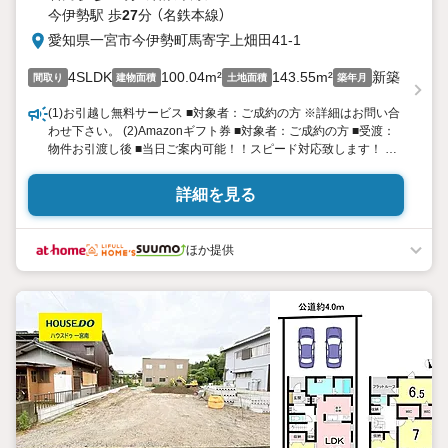
今伊勢駅 歩
27
分 （名鉄本線）
愛知県一宮市今伊勢町馬寄字上畑田41-1
4SLDK
100.04m²
143.55m²
新築
間取り
建物面積
土地面積
築年月
(1)お引越し無料サービス ■対象者：ご成約の方 ※詳細はお問い合
わせ下さい。 (2)Amazonギフト券 ■対象者：ご成約の方 ■受渡：
物件お引渡し後 ■当日ご案内可能！！スピード対応致します！ ※
年中無休！9時〜21時まで営業中!!
詳細を見る
ほか提供