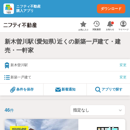
ニフティ不動産
ダウンロード
購入アプリ
お知らせ
閲覧履歴
マイページ
お気に入り
新木曽川駅（愛知県）近くの新築一戸建て・建
売・一軒家
新木曽川駅
変更
新築一戸建て
変更
条件を保存
新着通知
アプリで探す
46
件