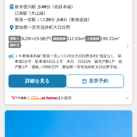
新木曽川駅 歩
49
分 （名鉄本線）
江南駅 （犬山線）
尾張一宮駅 バス
20
分 歩
8
分 （東海道線）
愛知県一宮市浅井町大日比野
3LDK+2S（納戸）
112.63m²
190.22m²
間取り
建物面積
土地面積
-
築年月
ＪＲ東海道本線「尾張一宮」バス26分大日比野歩8分 指定なし 駐
車場2台可 駐車場3台以上可 本日 3日以内 販売戸数1戸 総
戸数1戸 価格／2990万円 愛知県一宮市浅井町大日比野字如来
堂1675番（地番） 3LDK+2S（納戸） 112.63平米（34.07坪） 向き
／▼未選択 by SUUMO
詳細を見る
見学予約
ほか提供