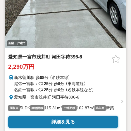
新築一戸建て
愛知県一宮市浅井町 河田字待396-6
2,290万円
新木曽川駅 歩
68
分 （名鉄本線）
尾張一宮駅 バス
25
分 歩
6
分 （東海道線）
名鉄一宮駅 バス
25
分 歩
6
分 （名鉄本線
など
）
愛知県一宮市浅井町 河田字待396-6
5LDK
115.31m²
162.87m²
新築
間取り
建物面積
土地面積
築年月
詳細を見る