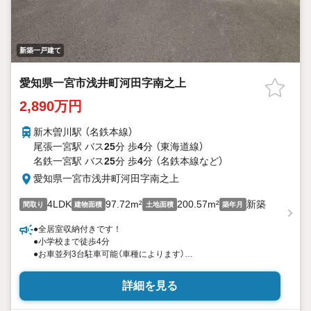
新築一戸建て
愛知県一宮市浅井町河田字南之上
2,890万円
新木曽川駅 （名鉄本線）
尾張一宮駅 バス
25
分 歩
4
分 （東海道線）
名鉄一宮駅 バス
25
分 歩
4
分 （名鉄本線
など
）
愛知県一宮市浅井町河田字南之上
4LDK
97.72m²
200.57m²
新築
間取り
建物面積
土地面積
築年月
●全居室収納付きです！
●小学校まで徒歩4分
●お車並列3台駐車可能（車種によります）
●お買い物施設など、充実した周辺環境です！
詳細を見る
＼気になる物件は何でも教えてください！当店ですべてご紹介し
ます！/