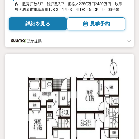
内 販売戸数3戸 総戸数3戸 価格／2280万円2480万円 岐阜
県各務原市川島渡町178-3、179-3 4LDK・5LDK 96.06平米
111.8平米（29.05坪33.81坪） 向き／▼未選択 by SUUMO
詳細を見る
見学予約
ほか提供