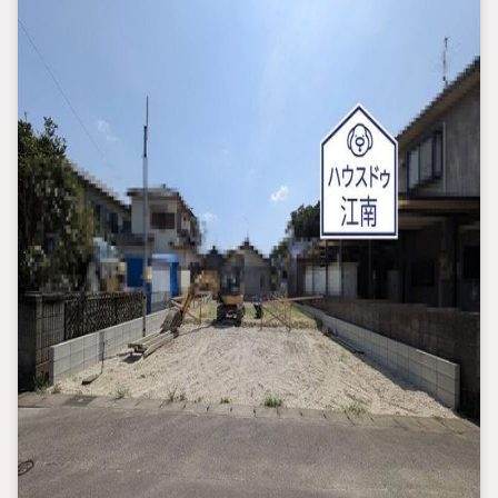
●江南市近郊の物件はすべてご案内。
＋住宅ローンもお任せください＋
●お客様に合った金融機関をご提案。
＋落ち着いて物件をお探しいただける設備完備＋
（1）相談スペース
（2）キッズスペース
（3）おむつ交換台完備
（4）ドリンク無料サービス
（5）駐車場10台完備
■ハウスドゥ江南店が内覧からご入居までサポートいたします！
お家探しは、地域密着型不動産
【江南市・扶桑町・大口町・一宮市東部・犬山市】に強い
【ハウスドゥ 住宅情報モール 江南】 にお任せください！
＝＝＝＝＝＝＝＝＝＝＝＝＝＝＝＝＝＝＝＝＝＝＝