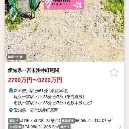
新築一戸建て
愛知県一宮市浅井町尾関
2790万円〜3290万円
新木曽川駅 歩
61
分 （名鉄本線）
尾張一宮駅 バス
23
分 歩
7
分 （東海道線）
名鉄一宮駅 バス
23
分 歩
7
分 （名鉄本線
など
）
愛知県一宮市浅井町尾関
4LDK・4LDK+S（納戸）
96.06m²～114.07m²
間取り
建物面積
174.98m²～305.2m²
-
土地面積
築年月