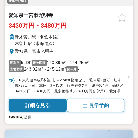
新築一戸建て
愛知県一宮市光明寺
3430万円・3480万円
新木曽川駅 （名鉄本線）
木曽川駅 （東海道線）
愛知県一宮市光明寺
5LDK
140.39m²～144.25m²
間取り
建物面積
243.92m²～245.12m²
-
土地面積
築年月
ＪＲ東海道本線「木曽川」車2.5km 指定なし 駐車場2台可 駐車
場3台以上可 本日 3日以内 販売戸数2戸 総戸数4戸 価格／
3430万円・3480万円 最多価格帯／3400万円台（2戸） 愛知県一
宮市光明寺字本郷屋敷128-1他 5LDK 140.39平米・144.25平米
（42.46坪・43.63坪） 向き／▼未選択 by SUUMO
詳細を見る
見学予約
提供