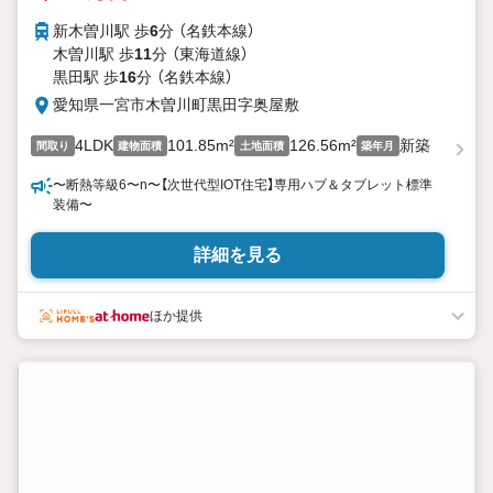
新木曽川駅 歩
6
分 （名鉄本線）
木曽川駅 歩
11
分 （東海道線）
黒田駅 歩
16
分 （名鉄本線）
愛知県一宮市木曽川町黒田字奥屋敷
4LDK
101.85m²
126.56m²
新築
間取り
建物面積
土地面積
築年月
〜断熱等級6〜n〜【次世代型IOT住宅】専用ハブ＆タブレット標準
装備〜
詳細を見る
ほか提供