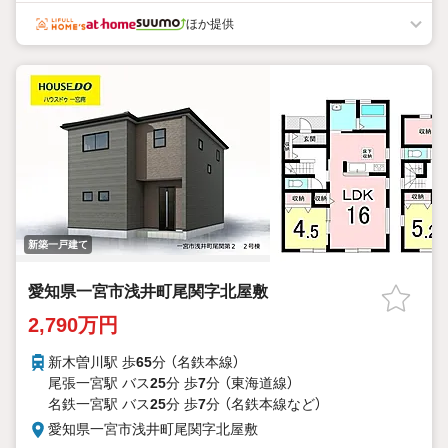
ほか提供
新築一戸建て
愛知県一宮市浅井町尾関字北屋敷
2,790万円
新木曽川駅 歩
65
分 （名鉄本線）
尾張一宮駅 バス
25
分 歩
7
分 （東海道線）
名鉄一宮駅 バス
25
分 歩
7
分 （名鉄本線
など
）
愛知県一宮市浅井町尾関字北屋敷