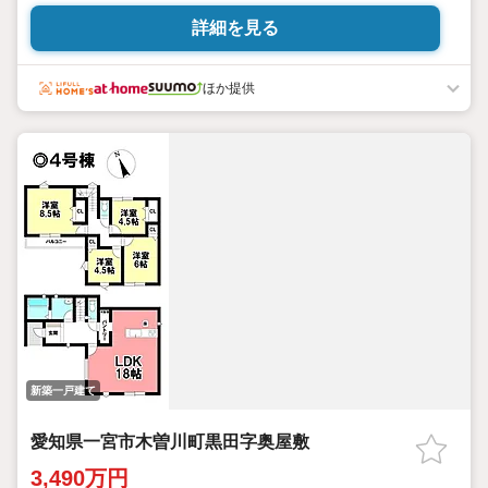
で1番重要と言っても過言でないのが【資金】のお話です。n様々な
詳細を見る
銀行との取引実績があり、常にトレンドを学んでいますのでnお客
様一人一人に合ったご提案が出来ます。n「借り入れがあっても住
宅ローンは組めるのか」n「最近耳にする金利上昇や補助金につい
ほか提供
て詳しく知りたい」n「近い将来マイホーム購入を検討している」n
こんな方もまずはお気軽にご相談ください♪n不動産のプロがお客
様の疑問を全て解決いたします！n■■ハウスドゥ一宮南の特徴
■■n・キッズスペースやベビーベッドがありお子様と一緒のご来
店も大歓迎！n・お仕事終わりの時間もご相談を承っております
♪n・ご来店が難しい場合はお迎えや他の場所でのご相談も可能！
n・ご相談特典があるお店♪n【損しないマイホーム購入はハウスド
ゥ一宮南にお任せください！】
新築一戸建て
愛知県一宮市木曽川町黒田字奥屋敷
3,490万円