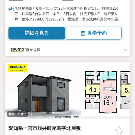
名鉄尾西線「名鉄一宮」バス23分尾関歩7分 指定なし 駐車場2台
可 駐車場3台以上可 本日 3日以内 販売戸数4戸 総戸数4
戸 価格／2790万円3290万円 愛知県一宮市浅井町尾関字北屋
敷 4LDK・4LDK+S（納戸） 96.06平米114.07平米（実測） 向き
／▼未選択 by SUUMO
詳細を見る
見学予約
ほか提供
新築一戸建て
愛知県一宮市浅井町尾関字北屋敷