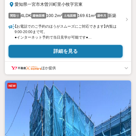
愛知県一宮市木曽川町里小牧字宮東
4LDK
100.2m²
169.61m²
新築
間取り
建物面積
土地面積
築年月
【お電話でのご予約のほうがスムーズにご対応できます】内覧は
9:00-20:00まで可。
●インターネット予約で当日見学が可能です●
（1）［室内・現地を見学する］をクリック
（2）本日4日以内をご希望の方は
詳細を見る
「ご要望・ご質問欄」に希望日時をご記入ください！
《東宝ハウス名古屋城東のこだわり》
ほか提供
スタッフ一同、すべてのお客様に対して、自分の家族や仲の良い
友人に対するときと同じ気持ちで接客させていただいています。
お客様ひとりひとりが理想の住宅と出会い、住宅ローンやその他
NEW
のサービスの内容にもご満足いただき、ご納得されるまで、お付
き合いをさせていただきます。私たちが携わる不動産ビジネスで
は安全で安心な取引を実現することはプロとしての使命です。営
業スタッフを管理職が常にサポートする体制で、ダブルチェック
はもちろん何度も報告と確認を繰り返し、取引の安全性を追求し
ています。ご覧いただきありがとうございます！