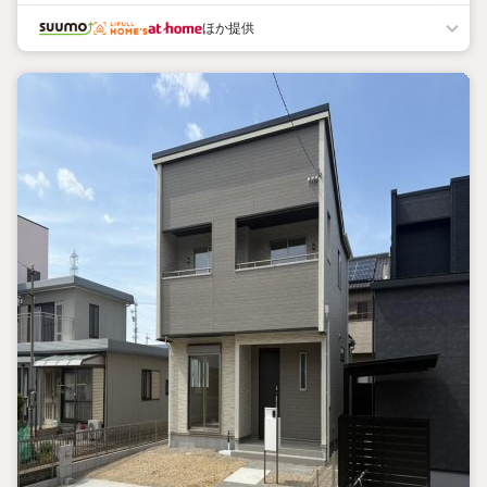
宅ローンは組めるのか」n「最近耳にする金利上昇や補助金につい
ほか提供
て詳しく知りたい」n「近い将来マイホーム購入を検討している」n
こんな方もまずはお気軽にご相談ください♪n不動産のプロがお客
様の疑問を全て解決いたします！n■■ハウスドゥ一宮南の特徴
■■n・キッズスペースやベビーベッドがありお子様と一緒のご来
店も大歓迎！n・お仕事終わりの時間もご相談を承っております
♪n・ご来店が難しい場合はお迎えや他の場所でのご相談も可能！
n・ご相談特典があるお店♪n【損しないマイホーム購入はハウスド
ゥ一宮南にお任せください！】