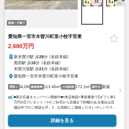
新築一戸建て
愛知県一宮市木曽川町里小牧字宮東
2,680万円
新木曽川駅 歩
28
分 （名鉄本線）
黒田駅 歩
16
分 （名鉄本線）
木曽川堤駅 歩
21
分 （名鉄本線）
愛知県一宮市木曽川町里小牧字宮東
4LDK
113.45m²
172.2m²
新築
間取り
建物面積
土地面積
築年月
■家計応援キャンペーン開催中■n来店相談+事前審査で【ギフト券1
万円分】プレゼント！n※ご自宅から店舗まで距離がある場合は店
舗以外でのご相談も可。n お気軽にご連絡ください♪n＼ハウスド
ゥ一宮南は資金面の提案に自信をもっています／nマイホーム購入
で1番重要と言っても過言でないのが【資金】のお話です。n様々な
詳細を見る
銀行との取引実績があり、常にトレンドを学んでいますのでnお客
様一人一人に合ったご提案が出来ます。n「借り入れがあっても住