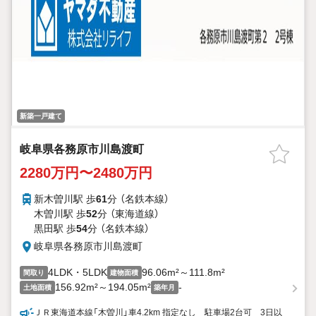
新築一戸建て
岐阜県各務原市川島渡町
2280万円〜2480万円
新木曽川駅 歩
61
分 （名鉄本線）
木曽川駅 歩
52
分 （東海道線）
黒田駅 歩
54
分 （名鉄本線）
岐阜県各務原市川島渡町
4LDK・5LDK
96.06m²～111.8m²
間取り
建物面積
156.92m²～194.05m²
-
土地面積
築年月
ＪＲ東海道本線「木曽川」車4.2km 指定なし 駐車場2台可 3日以