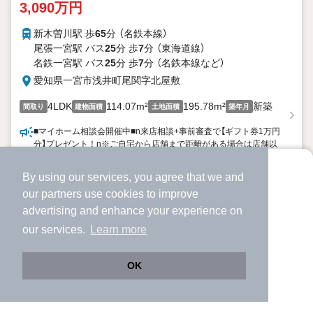
3,090万円
新木曽川駅 歩
65
分 （名鉄本線）
尾張一宮駅 バス
25
分 歩
7
分 （東海道線）
名鉄一宮駅 バス
25
分 歩
7
分 （名鉄本線
など
）
愛知県一宮市浅井町尾関字北屋敷
4LDK
114.07m²
195.78m²
新築
間取り
建物面積
土地面積
築年月
■マイホーム相談会開催中■n来店相談+事前審査で【ギフト券1万円
分】プレゼント！n※ご自宅から店舗まで距離がある場合は店舗以
外でのご相談も可。n お気軽にご連絡ください♪n＼ハウスドゥ一
宮南は資金面の提案に自信をもっています／nマイホーム購入で1
By using our services, you agree that we and
より使いやすくなった
番重要と言っても過言でないのが【資金】のお話です。n様々な銀行
詳細を見る
our
partners
use cookies to improve
との取引実績があり、常にトレンドを学んでいますのでnお客様一
アプリで物件探ししませんか？
人一人に合ったご提案が出来ます。n「借り入れがあっても住宅ロ
advertising and enhance your experience on
ーンは組めるのか」n「最近耳にする金利上昇や補助金について詳
✔️
サクサク動く地図で物件検索
ほか提供
our services.
Learn more
しく知りたい」n「近い将来マイホーム購入を検討している」nこん
✔️
新着物件・価格変動をすぐに通知
な方もまずはお気軽にご相談ください♪n不動産のプロがお客様の
✔️
会員登録なし
疑問を全て解決いたします！n■■ハウスドゥ一宮南の特徴■■n・キ
OK
ッズスペースやベビーベッドがありお子様と一緒のご来店も大歓
迎！n・お仕事終わりの時間もご相談を承っております♪n・ご来店
Web版をこのまま使う
購入アプリを開く
路線・駅を変更
詳細条件を変更
が難しい場合はお迎えや他の場所でのご相談も可能！n・ご相談特
典があるお店♪n【損しないマイホーム購入はハウスドゥ一宮南にお