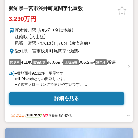
愛知県一宮市浅井町尾関字北屋敷
3,290万円
新木曽川駅 歩
65
分 （名鉄本線）
江南駅 （犬山線）
尾張一宮駅 バス
19
分 歩
8
分 （東海道線）
愛知県一宮市浅井町尾関字北屋敷
4LDK
96.06m²
305.2m²
新築
間取り
建物面積
土地面積
築年月
●敷地面積92.32坪！平屋です
●4LDKのゆとりの間取りです。
●全居室フローリングで使いやすいです。
●お車2台駐車可（車種によります）
詳細を見る
＼気になる物件は何でも教えてください！当店ですべてご紹介し
ます！/
ほか提供
＝＝＝＝＝＝＝＝＝＝＝＝＝＝＝＝＝＝＝＝＝
＋情報量豊富な地域密着型店舗＋
●取扱物件多数ございます！
●店頭紹介のみ物件もあります。