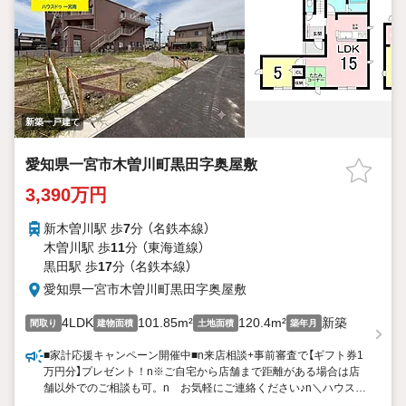
新築一戸建て
愛知県一宮市木曽川町黒田字奥屋敷
3,390万円
新木曽川駅 歩
7
分 （名鉄本線）
木曽川駅 歩
11
分 （東海道線）
黒田駅 歩
17
分 （名鉄本線）
愛知県一宮市木曽川町黒田字奥屋敷
4LDK
101.85m²
120.4m²
新築
間取り
建物面積
土地面積
築年月
■家計応援キャンペーン開催中■n来店相談+事前審査で【ギフト券1
万円分】プレゼント！n※ご自宅から店舗まで距離がある場合は店
舗以外でのご相談も可。n お気軽にご連絡ください♪n＼ハウスド
ゥ一宮南は資金面の提案に自信をもっています／nマイホーム購入