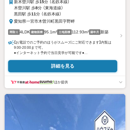
新木曽川駅 歩
15
分 （名鉄本線）
木曽川駅 歩
8
分 （東海道線）
黒田駅 歩
11
分 （名鉄本線）
愛知県一宮市木曽川町黒田字野畔
4LDK
95.1m²
112.93m²
新築
間取り
建物面積
土地面積
築年月
【お電話でのご予約のほうがスムーズにご対応できます】内覧は
9:00-20:00まで可。
●インターネット予約で当日見学が可能です●
（1）［室内・現地を見学する］をクリック
（2）本日4日以内をご希望の方は
詳細を見る
「ご要望・ご質問欄」に希望日時をご記入ください！
《東宝ハウス名古屋城東のこだわり》
ほか提供
スタッフ一同、すべてのお客様に対して、自分の家族や仲の良い
友人に対するときと同じ気持ちで接客させていただいています。
お客様ひとりひとりが理想の住宅と出会い、住宅ローンやその他
のサービスの内容にもご満足いただき、ご納得されるまで、お付
き合いをさせていただきます。私たちが携わる不動産ビジネスで
は安全で安心な取引を実現することはプロとしての使命です。営
業スタッフを管理職が常にサポートする体制で、ダブルチェック
はもちろん何度も報告と確認を繰り返し、取引の安全性を追求し
ています。ご覧いただきありがとうございます！