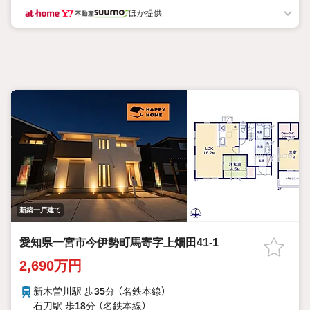
ほか提供
＝＝＝＝＝＝＝＝＝＝＝＝＝＝＝＝＝＝＝＝＝
＋情報量豊富な地域密着型店舗＋
●取扱物件多数ございます！
●店頭紹介のみ物件もあります。
●江南市近郊の物件はすべてご案内。
＋住宅ローンもお任せください＋
●お客様に合った金融機関をご提案。
＋落ち着いて物件をお探しいただける設備完備＋
（1）相談スペース
（2）キッズスペース
（3）おむつ交換台完備
（4）ドリンク無料サービス
（5）駐車場10台完備
■ハウスドゥ江南店が内覧からご入居までサポートいたします！
お家探しは、地域密着型不動産
【江南市・扶桑町・大口町・一宮市東部・犬山市】に強い
新築一戸建て
【ハウスドゥ 住宅情報モール 江南】 にお任せください！
＝＝＝＝＝＝＝＝＝＝＝＝＝＝＝＝＝＝＝＝＝＝＝
愛知県一宮市今伊勢町馬寄字上畑田41-1
2,690万円
新木曽川駅 歩
35
分 （名鉄本線）
石刀駅 歩
18
分 （名鉄本線）