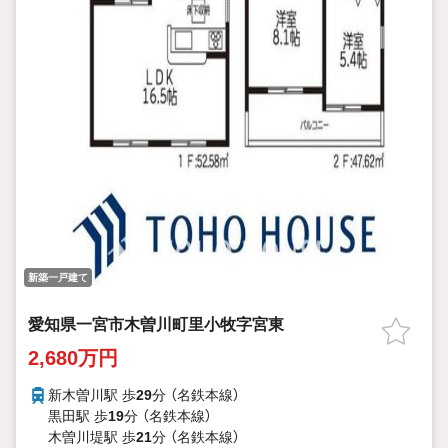
新築一戸建て
愛知県一宮市木曽川町里小牧字宮東
2,680万円
新木曽川駅 歩
29
分 （名鉄本線）
黒田駅 歩
19
分 （名鉄本線）
木曽川堤駅 歩
21
分 （名鉄本線）