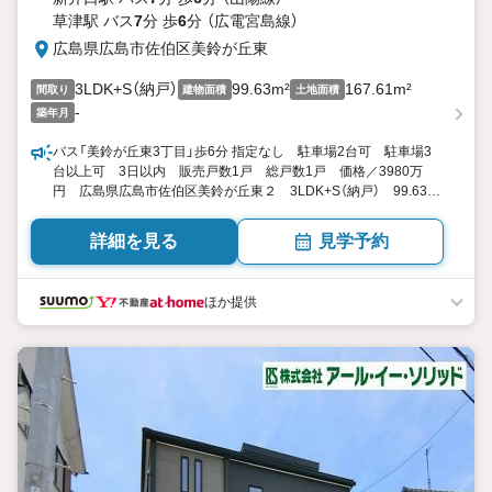
草津駅 バス
7
分 歩
6
分 （広電宮島線）
広島県広島市佐伯区美鈴が丘東
3LDK+S（納戸）
99.63m²
167.61m²
間取り
建物面積
土地面積
-
築年月
バス「美鈴が丘東3丁目」歩6分 指定なし 駐車場2台可 駐車場3
台以上可 3日以内 販売戸数1戸 総戸数1戸 価格／3980万
円 広島県広島市佐伯区美鈴が丘東２ 3LDK+S（納戸） 99.63平
米（30.13坪） 向き／▼未選択 by SUUMO
詳細を見る
見学予約
ほか提供