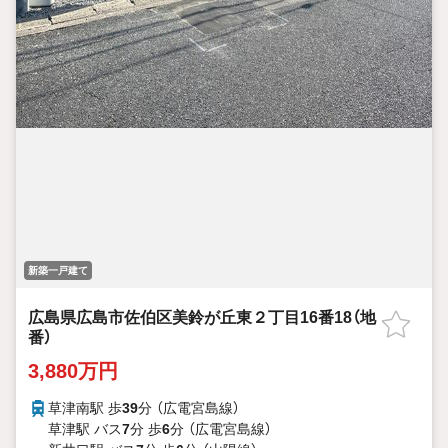
新築一戸建て
広島県広島市佐伯区美鈴が丘東２丁目16番18（地
番）
3,880万円
草津南駅 歩
39
分 （広電宮島線）
草津駅 バス
7
分 歩
6
分 （広電宮島線）