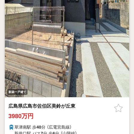
新築一戸建て
広島県広島市佐伯区美鈴が丘東
3980万円
草津南駅 歩
40
分 （広電宮島線）
新井口駅 バス
7
分 歩
6
分 （山陽線）