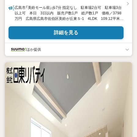
広島市「美鈴モール前」歩7分 指定なし 駐車場2台可 駐車場3台
以上可 本日 3日以内 販売戸数1戸 総戸数1戸 価格／3798
万円 広島県広島市佐伯区美鈴が丘東５-1 4LDK 109.12平米
（33.00坪）（登記） 向き／▼未選択 by SUUMO
詳細を見る
ほか提供