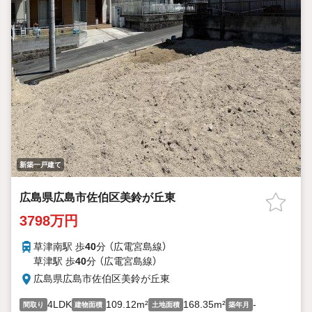
新築一戸建て
広島県広島市佐伯区美鈴が丘東
3798万円
草津南駅 歩
40
分 （広電宮島線）
草津駅 歩
40
分 （広電宮島線）
広島県広島市佐伯区美鈴が丘東
4LDK
109.12m²
168.35m²
-
間取り
建物面積
土地面積
築年月