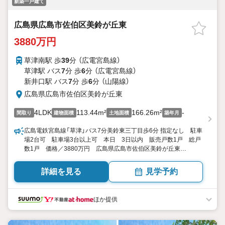
新築一戸建て
広島県広島市佐伯区美鈴が丘東
3880万円
草津南駅 歩
39
分 （広電宮島線）
草津駅 バス
7
分 歩
6
分 （広電宮島線）
新井口駅 バス
7
分 歩
6
分 （山陽線）
広島県広島市佐伯区美鈴が丘東
4LDK
113.44m²
166.26m²
-
間取り
建物面積
土地面積
築年月
広島電鉄宮島線「草津」バス7分美鈴東三丁目歩6分 指定なし 駐車
場2台可 駐車場3台以上可 本日 3日以内 販売戸数1戸 総戸
数1戸 価格／3880万円 広島県広島市佐伯区美鈴が丘東
２-16- 4LDK 113.44平米（34.31坪）（登記） 向き／▼未選択 by
SUUMO
詳細を見る
見学予約
ほか提供