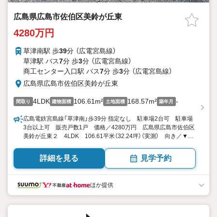
広島県広島市佐伯区美鈴が丘東
4280万円
草津南駅 歩
39
分 （広電宮島線）
草津駅 バス
7
分 歩
3
分 （広電宮島線）
商工センター入口駅 バス
7
分 歩
3
分 （広電宮島線）
広島県広島市佐伯区美鈴が丘東
4LDK
106.61m²
168.57m²
-
間取り
建物面積
土地面積
築年月
広島電鉄宮島線「草津南」歩39分 指定なし 駐車場2台可 駐車場
3台以上可 販売戸数1戸 価格／4280万円 広島県広島市佐伯区
美鈴が丘東２ 4LDK 106.61平米（32.24坪）（実測） 向き／▼未
選択 by SUUMO
詳細を見る
見学予約
ほか提供