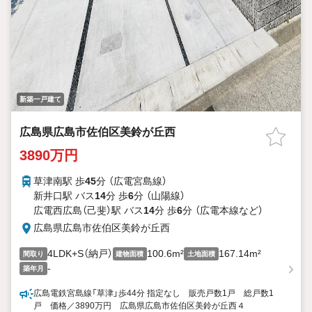
新築一戸建て
広島県広島市佐伯区美鈴が丘西
3890万円
草津南駅 歩
45
分 （広電宮島線）
新井口駅 バス
14
分 歩
6
分 （山陽線）
広電西広島（己斐）駅 バス
14
分 歩
6
分 （広電本線
など
）
広島県広島市佐伯区美鈴が丘西
4LDK+S（納戸）
100.6m²
167.14m²
間取り
建物面積
土地面積
-
築年月
広島電鉄宮島線「草津」歩44分 指定なし 販売戸数1戸 総戸数1
戸 価格／3890万円 広島県広島市佐伯区美鈴が丘西４