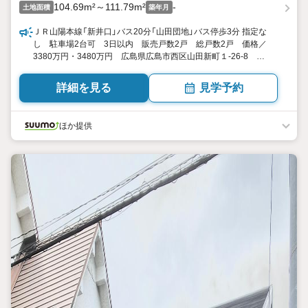
104.69m²～111.79m²
-
土地面積
築年月
ＪＲ山陽本線「新井口」バス20分「山田団地」バス停歩3分 指定な
し 駐車場2台可 3日以内 販売戸数2戸 総戸数2戸 価格／
3380万円・3480万円 広島県広島市西区山田新町１-26-8
2LDK+S（納戸）・3LDK 91.08平米・93.15平米（27.55坪・28.17
坪）（登記） 向き／▼未選択 by SUUMO
詳細を見る
見学予約
ほか提供