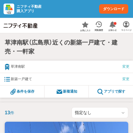
ニフティ不動産
ダウンロード
購入アプリ
お知らせ
閲覧履歴
マイページ
お気に入り
草津南駅（広島県）近くの新築一戸建て・建
売・一軒家
草津南駅
変更
新築一戸建て
変更
条件を保存
新着通知
アプリで探す
13
件