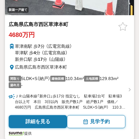
新築一戸建て
広島県広島市西区草津本町
4680万円
草津南駅 歩
7
分 （広電宮島線）
草津駅 歩
4
分 （広電宮島線）
新井口駅 歩
17
分 （山陽線）
広島県広島市西区草津本町
5LDK+S（納戸）
110.34m²
129.83m²
間取り
建物面積
土地面積
-
築年月
ＪＲ山陽本線「新井口」歩17分 指定なし 駐車場2台可 駐車場3
台以上可 本日 3日以内 販売戸数1戸 総戸数1戸 価格／
4680万円 広島県広島市西区草津本町 5LDK+S（納戸） 110.34
平米 向き／▼未選択 by SUUMO
詳細を見る
見学予約
提供