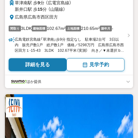
草津南駅 歩
9
分 （広電宮島線）
新井口駅 歩
15
分 （山陽線）
広島県広島市西区田方
3LDK
102.67m²
210.65m²
-
間取り
建物面積
土地面積
築年月
広島電鉄宮島線「草津南」歩9分 指定なし 駐車場2台可 3日以
内 販売戸数1戸 総戸数1戸 価格／5298万円 広島県広島市西
区田方１-15-43 3LDK 102.67平米（実測） 向き／▼未選択 by
SUUMO
詳細を見る
見学予約
ほか提供