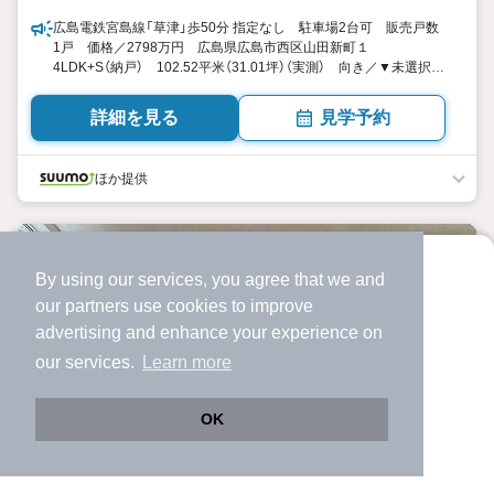
広島電鉄宮島線「草津」歩50分 指定なし 駐車場2台可 販売戸数
1戸 価格／2798万円 広島県広島市西区山田新町１
4LDK+S（納戸） 102.52平米（31.01坪）（実測） 向き／▼未選択
by SUUMO
詳細を見る
見学予約
ほか提供
By using our services, you agree that we and
より使いやすくなった
our
partners
use cookies to improve
アプリで物件探ししませんか？
advertising and enhance your experience on
✔️
サクサク動く地図で物件検索
our services.
Learn more
✔️
新着物件・価格変動をすぐに通知
✔️
会員登録なし
OK
Web版をこのまま使う
購入アプリを開く
路線・駅を変更
詳細条件を変更