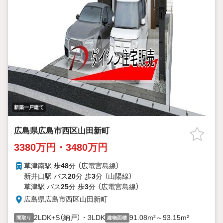
新築一戸建て
広島県広島市西区山田新町
3380万円・3480万円
草津南駅 歩
48
分 （広電宮島線）
新井口駅 バス
20
分 歩
3
分 （山陽線）
草津駅 バス
25
分 歩
3
分 （広電宮島線）
広島県広島市西区山田新町
2LDK+S（納戸）・3LDK
91.08m²～93.15m²
間取り
建物面積