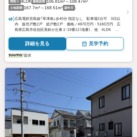
4LDK
106.81m²～108.47m²
間取り
建物面積
167.7m²～168.51m²
-
土地面積
築年月
広島電鉄宮島線「草津南」歩40分 指定なし 駐車場2台可 3日以
内 販売戸数2戸 総戸数2戸 価格／4970万円・5160万円 広
島県広島市佐伯区美鈴が丘東２-19番12（地番）、他 4LDK
106.81平米・108.47平米 向き／▼未選択 by SUUMO
詳細を見る
見学予約
提供