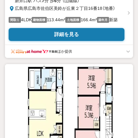
新井口駅 バス
7
分 歩
6
分 （山陽線）
広島県広島市佐伯区美鈴が丘東２丁目16番18（地番）
4LDK
113.44m²
166.4m²
新築
間取り
建物面積
土地面積
築年月
詳細を見る
ほか提供