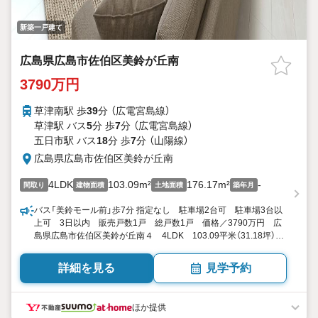
新築一戸建て
広島県広島市佐伯区美鈴が丘南
3790万円
草津南駅 歩
39
分 （広電宮島線）
草津駅 バス
5
分 歩
7
分 （広電宮島線）
五日市駅 バス
18
分 歩
7
分 （山陽線）
広島県広島市佐伯区美鈴が丘南
4LDK
103.09m²
176.17m²
-
間取り
建物面積
土地面積
築年月
バス「美鈴モール前」歩7分 指定なし 駐車場2台可 駐車場3台以
上可 3日以内 販売戸数1戸 総戸数1戸 価格／3790万円 広
島県広島市佐伯区美鈴が丘南４ 4LDK 103.09平米（31.18坪）
向き／▼未選択 by SUUMO
詳細を見る
見学予約
ほか提供