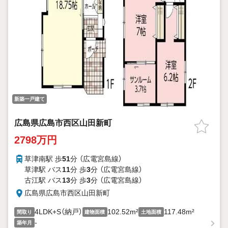
新築一戸建て
広島県広島市西区山田新町
2798万円
草津南駅 歩
51
分 （広電宮島線）
草津駅 バス
11
分 歩
3
分 （広電宮島線）
古江駅 バス
13
分 歩
3
分 （広電宮島線）
広島県広島市西区山田新町
4LDK+S（納戸）
102.52m²
117.48m²
間取り
建物面積
土地面積
-
築年月