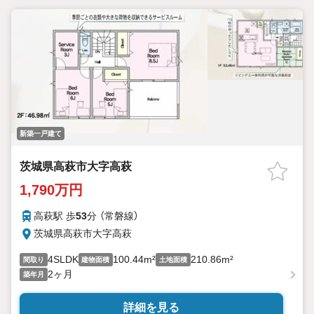
新築一戸建て
茨城県高萩市大字高萩
1,790万円
高萩駅 歩
53
分 （常磐線）
茨城県高萩市大字高萩
4SLDK
100.44m²
210.86m²
間取り
建物面積
土地面積
2ヶ月
築年月
詳細を見る