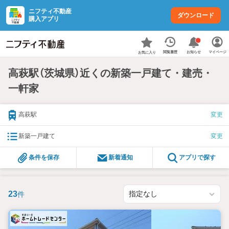
ニフティ不動産
ダウンロード
購入アプリ
お知らせ
閲覧履歴
マイページ
お気に入り
高萩駅（茨城県）近くの新築一戸建て・建売・
一軒家
高萩駅
変更
新築一戸建て
変更
条件を保存
新着通知
アプリで探す
23
件