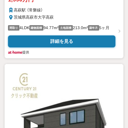
高萩駅 （常磐線）
茨城県高萩市大字高萩
4LDK
94.77m²
213.0m²
5ヶ月
間取り
建物面積
土地面積
築年月
詳細を見る
提供