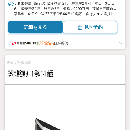
ＪＲ常磐線「高萩」歩42分 指定なし 駐車場2台可 本日 3日以
内 販売戸数1戸 総戸数2戸 価格／2290万円 茨城県高萩市大
字島名 4LDK 94.77平米（28.66坪）（登記） 向き／▼未選択 by
SUUMO
詳細を見る
見学予約
ほか提供