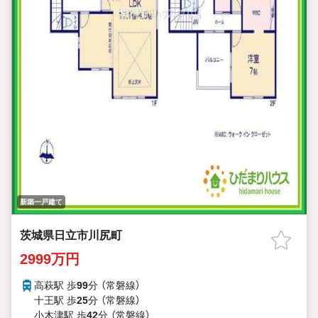
新築一戸建て
茨城県日立市川尻町
2999万円
高萩駅 歩
99
分 （常磐線）
十王駅 歩
25
分 （常磐線）
小木津駅 歩
42
分 （常磐線）