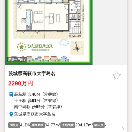
新築一戸建て
茨城県高萩市大字島名
2290万円
高萩駅 歩
40
分 （常磐線）
十王駅 歩
81
分 （常磐線）
南中郷駅 歩
99
分 （常磐線）
茨城県高萩市大字島名
4LDK
94.77m²
294.17m²
-
間取り
建物面積
土地面積
築年月