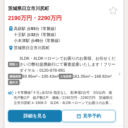
茨城県日立市川尻町
2190万円・2290万円
高萩駅 歩
93
分 （常磐線）
十王駅 歩
32
分 （常磐線）
小木津駅 歩
45
分 （常磐線）
茨城県日立市川尻町
3LDK・4LDK⇒ローンでお困りのお客様、お任せくだ
さい◎弊社提携銀行にて審査提案いたします！フリー
間取り
ダイヤル：0120-878-881
93.95m²～100.43m²
161.05m²～168.82m²
建物面積
土地面積
-
築年月
ＪＲ常磐線「十王」歩32分 指定なし 駐車場2台可 3日以内 販
売戸数2戸 総戸数2戸 価格／2190万円・2290万円 茨城県日
立市川尻町４-1806-3 3LDK・4LDK⇒ローンでお困りのお客
様、お任せください◎弊社提携銀行にて審査提案いたします！フ
リーダイヤル：0120-878-881 93.95平米・100.43平米 向き／
詳細を見る
見学予約
▼未選択 by SUUMO