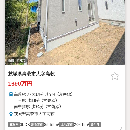
新築一戸建て
茨城県高萩市大字高萩
1690万円
高萩駅 バス
14
分 歩
3
分 （常磐線）
十王駅 歩
88
分 （常磐線）
南中郷駅 歩
91
分 （常磐線）
茨城県高萩市大字高萩
3LDK
95.58m²
204.8m²
-
間取り
建物面積
土地面積
築年月