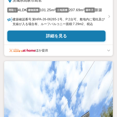
茨城県高萩市島名
4LDK
101.25m²
207.69m²
新築
間取り
建物面積
土地面積
築年月
建築確認番号:第HPA-26-06265-1号、P:2台可、敷地内に電柱及び
支線が入る場合有、ルーフバルコニー面積:7.29m2、税込
詳細を見る
ほか提供