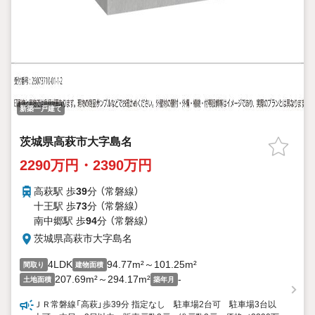
新築一戸建て
茨城県高萩市大字島名
2290万円・2390万円
高萩駅 歩
39
分 （常磐線）
十王駅 歩
73
分 （常磐線）
南中郷駅 歩
94
分 （常磐線）
茨城県高萩市大字島名
4LDK
94.77m²～101.25m²
間取り
建物面積
207.69m²～294.17m²
-
土地面積
築年月
ＪＲ常磐線「高萩」歩39分 指定なし 駐車場2台可 駐車場3台以