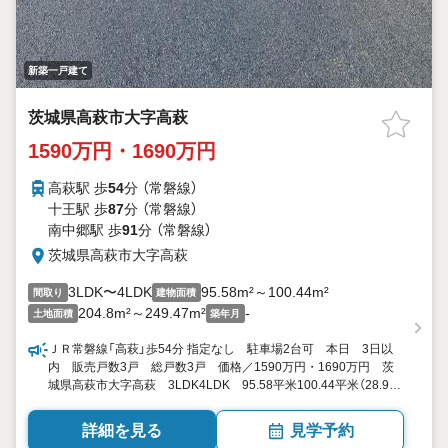
新築一戸建て
茨城県高萩市大字高萩
1590万円・1690万円
高萩駅 歩
54
分 （常磐線）
十王駅 歩
87
分 （常磐線）
南中郷駅 歩
91
分 （常磐線）
茨城県高萩市大字高萩
3LDK〜4LDK
95.58m²～100.44m²
間取り
建物面積
204.8m²～249.47m²
-
土地面積
築年月
ＪＲ常磐線「高萩」歩54分 指定なし 駐車場2台可 本日 3日以
内 販売戸数3戸 総戸数3戸 価格／1590万円・1690万円 茨
城県高萩市大字高萩 3LDK4LDK 95.58平米100.44平米（28.91
坪30.38坪）（登記） 向き／▼未選択 by SUUMO
詳細を見る
見学予約