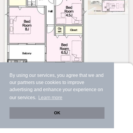
新築一戸建て
By using our services, you agree that we and
茨城県高萩市大字高萩
より使いやすくなった
our
partners
use cookies to improve
アプリで物件探ししませんか？
1,890万円
advertising and enhance your experience on
✔️
サクサク動く地図で物件検索
高萩駅 歩
53
分 （常磐線）
our services.
Learn more
✔️
新着物件・価格変動をすぐに通知
茨城県高萩市大字高萩
✔️
会員登録なし
OK
3LDK
95.58m²
204.8m²
2ヶ月
間取り
建物面積
土地面積
築年月
Web版をこのまま使う
購入アプリを開く
路線・駅を変更
詳細条件を変更
詳細を見る