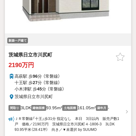
新築一戸建て
茨城県日立市川尻町
2190万円
高萩駅 歩
96
分 （常磐線）
十王駅 歩
27
分 （常磐線）
小木津駅 歩
45
分 （常磐線）
茨城県日立市川尻町
3LDK
93.95m²
161.05m²
-
間取り
建物面積
土地面積
築年月
ＪＲ常磐線「十王」歩31分 指定なし 本日 3日以内 販売戸数1
戸 価格／2190万円 茨城県日立市川尻町４-1806-3 3LDK
93.95平米（28.41坪） 向き／▼未選択 by SUUMO