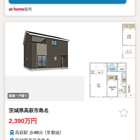
提供
新築一戸建て
茨城県高萩市島名
2,390万円
高萩駅 歩
40
分 （常磐線）