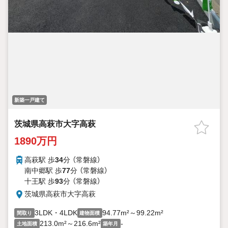
新築一戸建て
茨城県高萩市大字高萩
1890万円
高萩駅 歩
34
分 （常磐線）
南中郷駅 歩
77
分 （常磐線）
十王駅 歩
93
分 （常磐線）
茨城県高萩市大字高萩
3LDK・4LDK
94.77m²～99.22m²
間取り
建物面積
213.0m²～216.6m²
-
土地面積
築年月