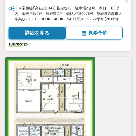
ＪＲ常磐線「高萩」歩34分 指定なし 駐車場2台可 本日 3日以
内 販売戸数2戸 総戸数2戸 価格／1890万円 茨城県高萩市大
字高萩261-10 3LDK・4LDK 94.77平米・99.22平米（28.66坪・
30.01坪）（登記） 向き／▼未選択 by SUUMO
詳細を見る
見学予約
提供