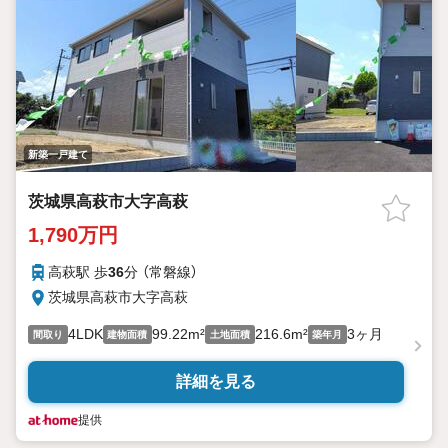
新築一戸建て
茨城県高萩市大字高萩
1,790万円
高萩駅 歩
36
分 （常磐線）
茨城県高萩市大字高萩
4LDK
99.22m²
216.6m²
3ヶ月
間取り
建物面積
土地面積
築年月
詳細を見る
提供