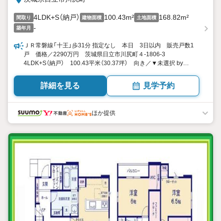
4LDK+S（納戸）
100.43m²
168.82m²
間取り
建物面積
土地面積
-
築年月
ＪＲ常磐線「十王」歩31分 指定なし 本日 3日以内 販売戸数1
戸 価格／2290万円 茨城県日立市川尻町４-1806-3
4LDK+S（納戸） 100.43平米（30.37坪） 向き／▼未選択 by
SUUMO
詳細を見る
見学予約
ほか提供