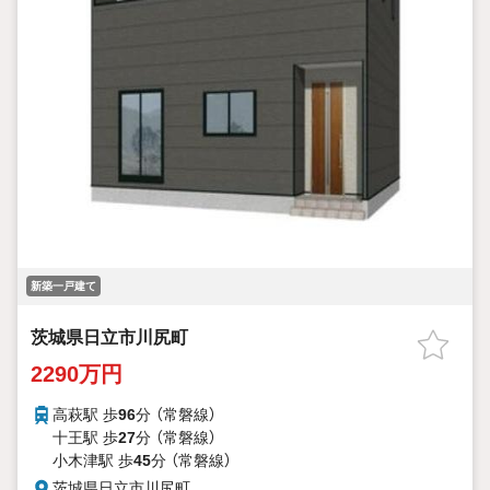
新築一戸建て
茨城県日立市川尻町
2290万円
高萩駅 歩
96
分 （常磐線）
十王駅 歩
27
分 （常磐線）
小木津駅 歩
45
分 （常磐線）
茨城県日立市川尻町