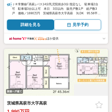
ＪＲ常磐線「高萩」バス14分乳児院前歩3分 指定なし 駐車場2台
可 駐車場3台以上可 本日 3日以内 販売戸数1戸 総戸数3
戸 価格／1690万円 茨城県高萩市大字高萩 3LDK 95.58平米
（28.91坪）（登記） 向き／▼未選択 by SUUMO
詳細を見る
見学予約
ほか提供
新築一戸建て
茨城県高萩市大字高萩
1,990万円