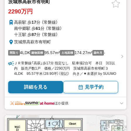
茨城県高萩市有明町
2290万円
高萩駅 歩
17
分 （常磐線）
南中郷駅 歩
61
分 （常磐線）
十王駅 歩
87
分 （常磐線）
茨城県高萩市有明町
4LDK
95.57m²
174.27m²
-
間取り
建物面積
土地面積
築年月
ＪＲ常磐線「高萩」歩17分 指定なし 駐車場2台可 本日 3日以
内 販売戸数1戸 価格／2290万円 茨城県高萩市有明町３
4LDK 95.57平米（28.90坪）（登記） 向き／▼未選択 by SUUMO
詳細を見る
見学予約
ほか提供