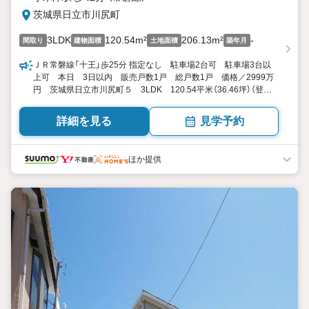
茨城県日立市川尻町
3LDK
120.54m²
206.13m²
-
間取り
建物面積
土地面積
築年月
ＪＲ常磐線「十王」歩25分 指定なし 駐車場2台可 駐車場3台以
上可 本日 3日以内 販売戸数1戸 総戸数1戸 価格／2999万
円 茨城県日立市川尻町５ 3LDK 120.54平米（36.46坪）（登
記） 向き／▼未選択 by SUUMO
詳細を見る
見学予約
ほか提供