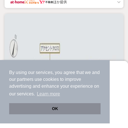
ほか提供
By using our services, you agree that we and
より使いやすくなった
our
partners
use cookies to improve
アプリで物件探ししませんか？
advertising and enhance your experience on
✔️
サクサク動く地図で物件検索
our services.
Learn more
✔️
新着物件・価格変動をすぐに通知
✔️
会員登録なし
OK
Web版をこのまま使う
購入アプリを開く
路線・駅を変更
詳細条件を変更