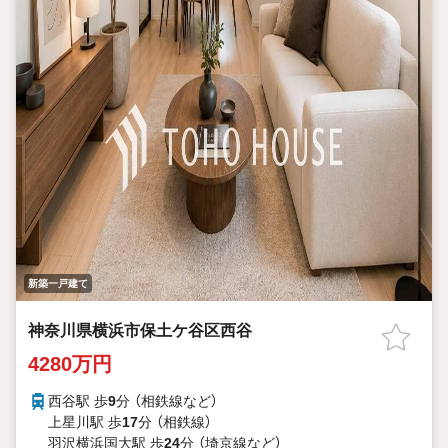
新築一戸建て
神奈川県横浜市保土ケ谷区西谷
4280万円
西谷駅 歩
9
分 （相鉄線
など
）
上星川駅 歩
17
分 （相鉄線）
羽沢横浜国大駅 歩
24
分 （埼京線
など
）