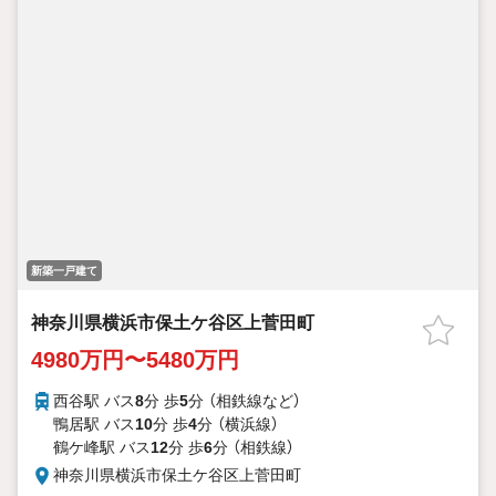
新築一戸建て
神奈川県横浜市保土ケ谷区上菅田町
4980万円〜5480万円
西谷駅 バス
8
分 歩
5
分 （相鉄線
など
）
鴨居駅 バス
10
分 歩
4
分 （横浜線）
鶴ケ峰駅 バス
12
分 歩
6
分 （相鉄線）
神奈川県横浜市保土ケ谷区上菅田町