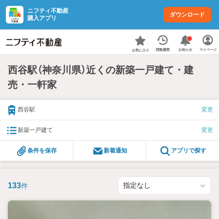
ニフティ不動産
ダウンロード
購入アプリ
お知らせ
閲覧履歴
マイページ
お気に入り
西谷駅（神奈川県）近くの新築一戸建て・建
売・一軒家
西谷駅
変更
新築一戸建て
変更
条件を保存
新着通知
アプリで探す
133
件