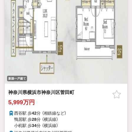
新築一戸建て
神奈川県横浜市神奈川区菅田町
5,999万円
西谷駅 歩
42
分 （相鉄線
など
）
鴨居駅 歩
28
分 （横浜線）
小机駅 歩
34
分 （横浜線）