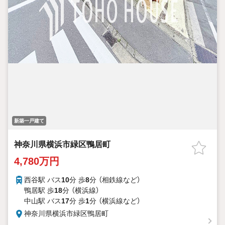
新築一戸建て
神奈川県横浜市緑区鴨居町
4,780万円
西谷駅 バス
10
分 歩
8
分 （相鉄線
など
）
鴨居駅 歩
18
分 （横浜線）
中山駅 バス
17
分 歩
1
分 （横浜線
など
）
神奈川県横浜市緑区鴨居町