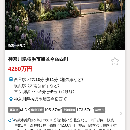
新築一戸建て
神奈川県横浜市旭区今宿西町
4280万円
西谷駅 バス
16
分 歩
11
分 （相鉄線
など
）
横浜駅 （湘南新宿宇
など
）
三ツ境駅 バス
9
分 歩
5
分 （相鉄線）
神奈川県横浜市旭区今宿西町
4LDK
105.37m²
173.57m²
-
間取り
建物面積
土地面積
築年月
相鉄本線「鶴ケ峰」バス10分筑池歩7分 指定なし 3日以内 販売
戸数1戸 総戸数1戸 価格／4280万円 神奈川県横浜市旭区今宿