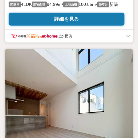
4LDK
94.99m²
100.85m²
新築
間取り
建物面積
土地面積
築年月
詳細を見る
ほか提供