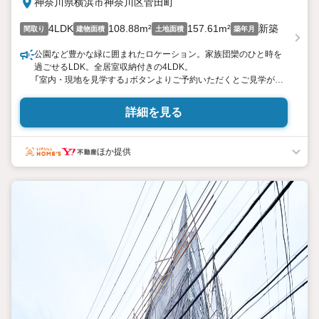
神奈川県横浜市神奈川区菅田町
4LDK
108.88m²
157.61m²
新築
間取り
建物面積
土地面積
築年月
公園など豊かな緑に囲まれたロケーション。家族団欒のひと時を
過ごせるLDK。全居室収納付きの4LDK。
「室内・現地を見学する」ボタンよりご予約いただくとご見学がス
ムーズになります。
詳細を見る
【センチュリー21アース住販のポイント】
◆センチュリオン獲得店舗◆
全国約970店舗あるセンチュリー21のお店。その中でも、アメリ
ほか提供
カ本部が設ける一定基準を満たした、上位4％しか受賞できない
賞。それが「センチュリオン」です。
弊社はそのセンチュリオンを2002年から欠かすことなく取り続け
ております。
◆住宅ローン相談会◆
お客様にあった無理のない住宅ローンの試算やご購入の際に実際
かかる諸費用の概算も行っております。人生最大のお買い物にな
りますので、しっかりとした資金計画のアドバイスをさせて頂き
ます。
◆優遇金利にこだわる◆
大きな金額を長期間で返済する住宅ローンは優遇金利が0.1％変わ