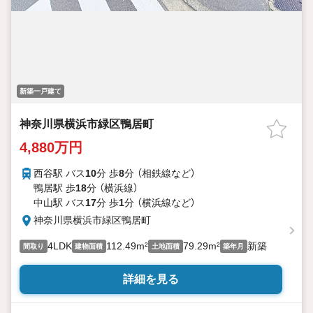
新築一戸建て
神奈川県横浜市緑区鴨居町
4,880万円
西谷駅 バス
10
分 歩
8
分 （相鉄線
など
）
鴨居駅 歩
18
分 （横浜線）
中山駅 バス
17
分 歩
1
分 （横浜線
など
）
神奈川県横浜市緑区鴨居町
4LDK
112.49m²
79.29m²
新築
間取り
建物面積
土地面積
築年月
詳細を見る