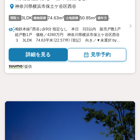
神奈川県横浜市保土ケ谷区西谷
3LDK
74.63m²
50.85m²
-
間取り
建物面積
土地面積
築年月
相鉄本線「西谷」歩9分 指定なし 本日 3日以内 販売戸数1戸
総戸数1戸 価格／4280万円 神奈川県横浜市保土ケ谷区西谷
３ 3LDK 74.63平米（22.57坪）（登記） 向き／▼未選択 by
SUUMO
詳細を見る
見学予約
提供