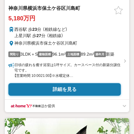
神奈川県横浜市保土ケ谷区川島町
5,180万円
西谷駅 歩
23
分 （相鉄線
など
）
上星川駅 歩
27
分 （相鉄線）
神奈川県横浜市保土ケ谷区川島町
3LDK＋S
96.1m²
89.2m²
新築
間取り
建物面積
土地面積
築年月
日頃の疲れを癒す浴室は1坪サイズ。カースペース付の新築分譲住
宅です。
【営業時間 10:0021:00】※水曜定休
上記時間はお電話が繋がりやすくなっております。ぜひお気軽に
ご連絡ください！
詳細を見る
現地を見学される場合は「室内・現地を見学する（無料）」ボタンよ
り
ご希望の日時をご記入いただけますとスムーズにご案内が可能で
ほか提供
す。
◎現地のご案内について
・平日や夜遅い時間帯もご案内が可能 ※定休日を除く
・経験豊富なスタッフが物件詳細を丁寧にご説明いたします。