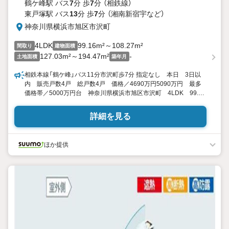
鶴ケ峰駅 バス
7
分 歩
7
分 （相鉄線）
東戸塚駅 バス
13
分 歩
7
分 （湘南新宿宇
など
）
神奈川県横浜市旭区市沢町
4LDK
99.16m²～108.27m²
間取り
建物面積
127.03m²～194.47m²
-
土地面積
築年月
相鉄本線「鶴ケ峰」バス11分市沢町歩7分 指定なし 本日 3日以
内 販売戸数4戸 総戸数4戸 価格／4690万円5090万円 最多
価格帯／5000万円台 神奈川県横浜市旭区市沢町 4LDK 99.16
平米108.27平米 向き／▼未選択 by SUUMO
詳細を見る
ほか提供