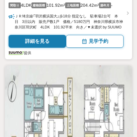
4LDK
101.92m²
204.42m²
-
間取り
建物面積
土地面積
築年月
ＪＲ埼京線「羽沢横浜国大」歩18分 指定なし 駐車場2台可 本
日 3日以内 販売戸数1戸 価格／5180万円 神奈川県横浜市神
奈川区羽沢町 4LDK 101.92平米 向き／▼未選択 by SUUMO
詳細を見る
見学予約
提供