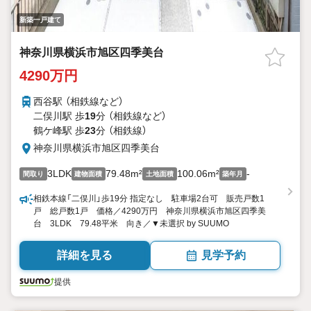
新築一戸建て
神奈川県横浜市旭区四季美台
4290万円
西谷駅 （相鉄線
など
）
二俣川駅 歩
19
分 （相鉄線
など
）
鶴ケ峰駅 歩
23
分 （相鉄線）
神奈川県横浜市旭区四季美台
3LDK
79.48m²
100.06m²
-
間取り
建物面積
土地面積
築年月
相鉄本線「二俣川」歩19分 指定なし 駐車場2台可 販売戸数1
戸 総戸数1戸 価格／4290万円 神奈川県横浜市旭区四季美
台 3LDK 79.48平米 向き／▼未選択 by SUUMO
詳細を見る
見学予約
提供