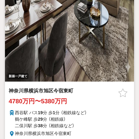
新築一戸建て
神奈川県横浜市旭区今宿東町
4780万円〜5380万円
西谷駅 バス
19
分 歩
1
分 （相鉄線
など
）
鶴ケ峰駅 歩
29
分 （相鉄線）
二俣川駅 歩
38
分 （相鉄線
など
）
神奈川県横浜市旭区今宿東町