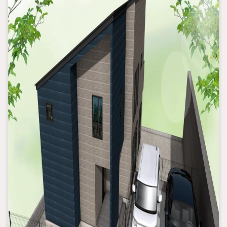
・車でご自宅や最寄り駅等、ご指定の場所まで送迎します。
・チャイルドシートのご用意ございます。
◎個別FP相談会 無料
物件のご紹介だけでなく住宅ローン・資金のご相談、
まずは家探しについて話を聞きたいという方も大歓迎です！
年間8000棟以上の限定物件を発表しているオープンハウスだから
出会える物件が多数ございます。
ぜひお気軽にご連絡・ご相談ください！
※限定物件:当社のみ、もしくは当社を含めた数社でのみご紹介可
能なオープンハウス・ディベロップメントの物件