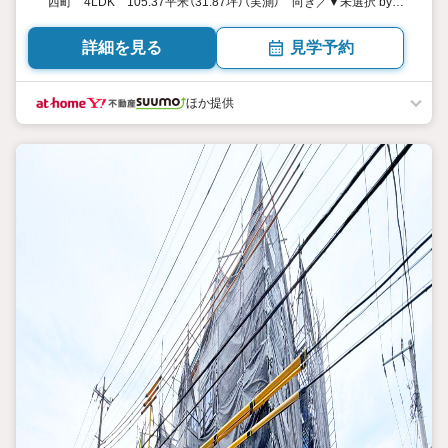
西町 4LDK 105.37平米（31.87坪）（実測） 向き／▼未選択 by
SUUMO
詳細を見る
見学予約
ほか提供