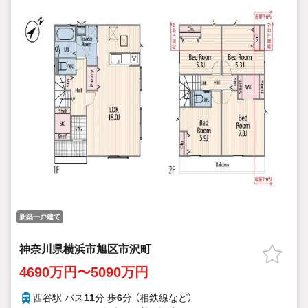
・保証料/0円
・事務手数料/融資金額2％に消費税を加算した金額
※金利は2026年4月時点のものであり、実際の適用金利は融資実
行時のものとなります。
※金利は年2回見直しされ、5年ごとに調整されます（ただし、前返
済額の1.25倍が限度）
新築一戸建て
神奈川県横浜市旭区市沢町
4690万円〜5090万円
西谷駅 バス
11
分 歩
6
分 （相鉄線
など
）