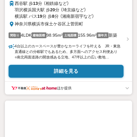
西谷駅 歩
13
分 （相鉄線
など
）
羽沢横浜国大駅 歩
20
分 （埼京線
など
）
横浜駅 バス
19
分 歩
8
分 （湘南新宿宇
など
）
神奈川県横浜市保土ケ谷区上菅田町
4LDK
98.95m²
155.96m²
新築
間取り
建物面積
土地面積
築年月
4台以上のカースペースが豊かなカーライフを叶える JR・東急
直通線との分岐駅でもあるため、多方面へのアクセス利便あり
○南北両面道路の開放感ある立地、47坪以上の広い敷地
○キッチンはカウンタースタイル、勝手口が機能的な暮らしの動線
を叶えます
詳細を見る
○玄関にはSIC、主寝室にはWIC、その他床下収納など充実の収納
設備
ほか提供
＝＝＝＝＝＝＝＝＝＝＝＝＝＝＝
提携銀行 横浜銀行利用可
変動金利35年の場合 金利 0.920％（諸条件あり）横浜銀行 提
携金利
＝＝＝＝＝＝＝＝＝＝＝＝＝＝＝
・年齢制限/20歳以上65歳以下で完済時満80歳未満の方
・返済期間/35年
・利率/年利0.92％ （変動金利の場合）※店頭金利より当初期間
-2.205％（35年）の適用を受けた場合