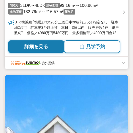
3LDK〜4LDK
99.16m²～100.96m²
間取り
建物面積
132.79m²～216.57m²
-
土地面積
築年月
ＪＲ横浜線「鴨居」バス20分上菅田中学校前歩5分 指定なし 駐車
場2台可 駐車場3台以上可 本日 3日以内 販売戸数4戸 総戸
数4戸 価格／4980万円5480万円 最多価格帯／4900万円台（2
戸） 神奈川県横浜市保土ケ谷区上菅田町 3LDK4LDK 99.16平
米100.96平米（実測） 向き／▼未選択 by SUUMO
詳細を見る
見学予約
ほか提供