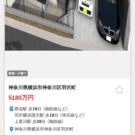
新築一戸建て
神奈川県横浜市神奈川区羽沢町
5180万円
西谷駅 歩
18
分 （相鉄線
など
）
羽沢横浜国大駅 歩
18
分 （埼京線
など
）
上星川駅 歩
28
分 （相鉄線）
神奈川県横浜市神奈川区羽沢町