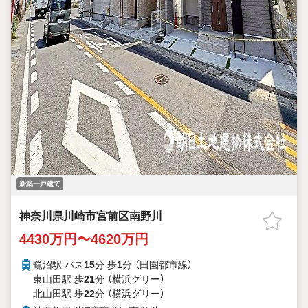
新築一戸建て
神奈川県川崎市宮前区南野川
4430万円〜4620万円
鷺沼駅 バス
15
分 歩
1
分 （田園都市線）
東山田駅 歩
21
分 （横浜グリー）
北山田駅 歩
22
分 （横浜グリー）