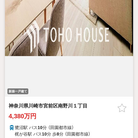
新築一戸建て
神奈川県川崎市宮前区南野川１丁目
4,380万円
鷺沼駅 バス
10
分 （田園都市線）
梶が谷駅 バス
10
分 歩
8
分 （田園都市線）