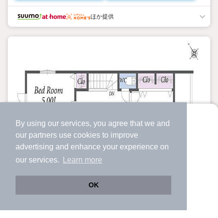
ほか提供
By using our services, you agree that we and
より使いやすくなった
our
partners
use cookies to improve
アプリで物件探ししませんか？
advertising and enhance your experience on
✔️
サクサク動く地図で物件検索
our services.
Learn more
✔️
新着物件・価格変動をすぐに通知
✔️
会員登録なし
OK
Web版をこのまま使う
購入アプリを開く
路線・駅を変更
詳細条件を変更