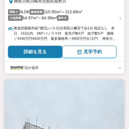
神奈川県川崎市宮前区南野川
4LDK
110.95m²～113.68m²
間取り
建物面積
64.97m²～64.98m²
-
土地面積
築年月
東急田園都市線「鷺沼」バス15分和田八幡宮下歩1分 指定なし 本
日 3日以内 360°パノラマ付 販売戸数4戸 総戸数5戸 価格
／4430万円4620万円 最多価格帯／4600万円台（2戸） 神奈川県
川崎市宮前区南野川２ 4LDK 110.95平米113.68平米（実測）
向き／▼未選択 by SUUMO
詳細を見る
見学予約
ほか提供