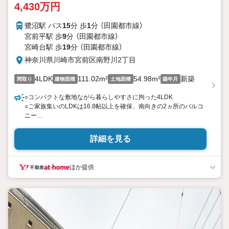
4,430万円
鷺沼駅 バス
15
分 歩
1
分 （田園都市線）
宮前平駅 歩
9
分 （田園都市線）
宮崎台駅 歩
19
分 （田園都市線）
神奈川県川崎市宮前区南野川2丁目
4LDK
111.02m²
54.98m²
新築
間取り
建物面積
土地面積
築年月
○コンパクトな敷地ながら暮らしやすさに拘った4LDK
○ご家族集いのLDKは16.8帖以上を確保、南向きの2ヵ所のバルコ
ニー
○リネン棚やパントリーなど随所に収納をご用意
詳細を見る
＝＝＝＝＝＝＝＝＝＝＝＝＝＝＝
提携銀行 横浜銀行利用可
変動金利35年の場合 金利 0.920％（諸条件あり）横浜銀行 提
ほか提供
携金利
＝＝＝＝＝＝＝＝＝＝＝＝＝＝＝
・年齢制限/20歳以上65歳以下で完済時満80歳未満の方
・返済期間/35年
・利率/年利0.92％ （変動金利の場合）※店頭金利より当初期間
-2.205％（35年）の適用を受けた場合
・保証料/0円