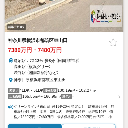
新築一戸建て
神奈川県横浜市都筑区東山田
7380万円・7480万円
鷺沼駅 バス
12
分 歩
8
分 （田園都市線）
高田駅 （横浜グリー）
渋谷駅 （湘南新宿宇
など
）
神奈川県横浜市都筑区東山田
4LDK・5LDK
100.19m²～102.27m²
間取り
建物面積
165.55m²～166.95m²
-
土地面積
築年月
グリーンライン「東山田」歩19分20分 指定なし 駐車場2台可 駐
車場3台以上可 本日 3日以内 販売戸数6戸 総戸数10戸 価
格／7380万円・7480万円 最多価格帯／7400万円台（5戸） 神奈
川県横浜市都筑区東山田４ 4LDK・5LDK 100.19平米102.27平
米（実測） 向き／▼未選択 by SUUMO