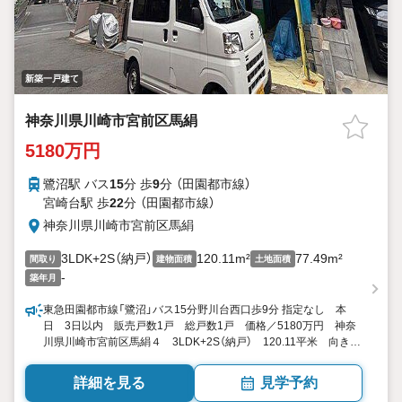
新築一戸建て
神奈川県川崎市宮前区馬絹
5180万円
鷺沼駅 バス
15
分 歩
9
分 （田園都市線）
宮崎台駅 歩
22
分 （田園都市線）
神奈川県川崎市宮前区馬絹
3LDK+2S（納戸）
120.11m²
77.49m²
間取り
建物面積
土地面積
-
築年月
東急田園都市線「鷺沼」バス15分野川台西口歩9分 指定なし 本
日 3日以内 販売戸数1戸 総戸数1戸 価格／5180万円 神奈
川県川崎市宮前区馬絹４ 3LDK+2S（納戸） 120.11平米 向き／
▼未選択 by SUUMO
詳細を見る
見学予約