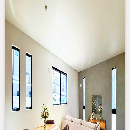
「ご要望・ご質問欄」に希望日時をご記入ください！
【主要不動産流通各社の2025年度中間期の売買仲介実績におい
て、全国第9位の売買仲介実績です】
※住宅新報より
たくさんのお客様からのお言葉に感謝してこれからも楽しく素敵
なお家探しをお約束します。
お家探しを始めてみようと思われたらまずは、お気軽に東宝ハウ
ス町田に相談してみませんか？
スタッフ一同お客様のお問合せをお待ちしております。