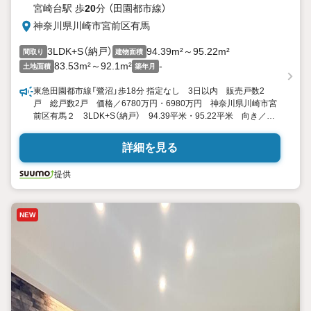
宮崎台駅 歩
20
分 （田園都市線）
神奈川県川崎市宮前区有馬
3LDK+S（納戸）
94.39m²～95.22m²
間取り
建物面積
83.53m²～92.1m²
-
土地面積
築年月
東急田園都市線「鷺沼」歩18分 指定なし 3日以内 販売戸数2
戸 総戸数2戸 価格／6780万円・6980万円 神奈川県川崎市宮
前区有馬２ 3LDK+S（納戸） 94.39平米・95.22平米 向き／▼
未選択 by SUUMO
詳細を見る
提供
NEW