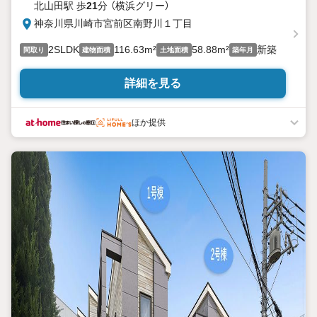
北山田駅 歩
21
分 （横浜グリー）
神奈川県川崎市宮前区南野川１丁目
2SLDK
116.63m²
58.88m²
新築
間取り
建物面積
土地面積
築年月
詳細を見る
ほか提供