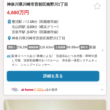
神奈川県川崎市宮前区南野川1丁目
4,680万円
鷺沼駅 バス
10
分 （田園都市線）
北山田駅 歩
23
分 （横浜グリー）
宮前平駅 歩
37
分 （田園都市線）
神奈川県川崎市宮前区南野川1丁目
2SLDK
116.63m²
58.88m²
新築
間取り
建物面積
土地面積
築年月
駐車スペースあり（車種による） 完成済みにつき内覧・即時引渡
し可能 浴室乾燥機付きバスルーム 浄水器一体型システムキッ
チン シャンプードレッサー
東宝ハウス町田はまず、お客様一人一人を知り、理解することか
詳細を見る
ら始めます。
お客様のお話をきちんとお聞きし、しっかり話し合う「心」のコミ
ュニケーションが大切になります。だからこそ、それぞれのお客
ほか提供
様にベストな「住まい」をご提案をすることができるのです。
インターネット予約で当日見学が可能！
（1）［室内・現地を見学する］をクリック
（2）本日4日以内をご希望の方は