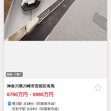
新築一戸建て
神奈川県川崎市宮前区有馬
6780万円・6980万円
鷺沼駅 歩
18
分 （田園都市線）
宮前平駅 歩
14
分 （田園都市線）