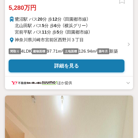
5,280万円
鷺沼駅 バス
20
分 歩
12
分 （田園都市線）
北山田駅 バス
5
分 歩
6
分 （横浜グリー）
宮前平駅 バス
11
分 歩
5
分 （田園都市線）
神奈川県川崎市宮前区西野川３丁目
4LDK
97.71m²
126.94m²
新築
間取り
建物面積
土地面積
築年月
詳細を見る
ほか提供