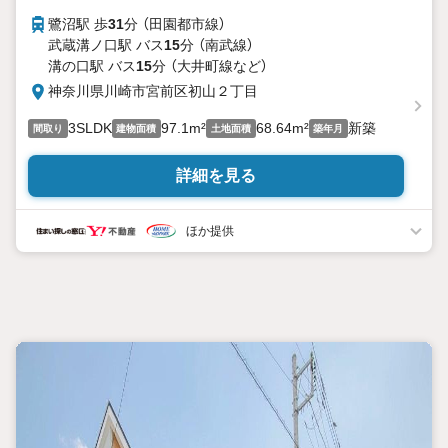
鷺沼駅 歩
31
分 （田園都市線）
武蔵溝ノ口駅 バス
15
分 （南武線）
溝の口駅 バス
15
分 （大井町線
など
）
神奈川県川崎市宮前区初山２丁目
3SLDK
97.1m²
68.64m²
新築
間取り
建物面積
土地面積
築年月
詳細を見る
ほか提供