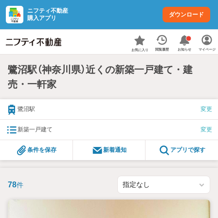
ニフティ不動産
ダウンロード
購入アプリ
お知らせ
閲覧履歴
マイページ
お気に入り
鷺沼駅（神奈川県）近くの新築一戸建て・建
売・一軒家
鷺沼駅
変更
新築一戸建て
変更
条件を保存
新着通知
アプリで探す
78
件