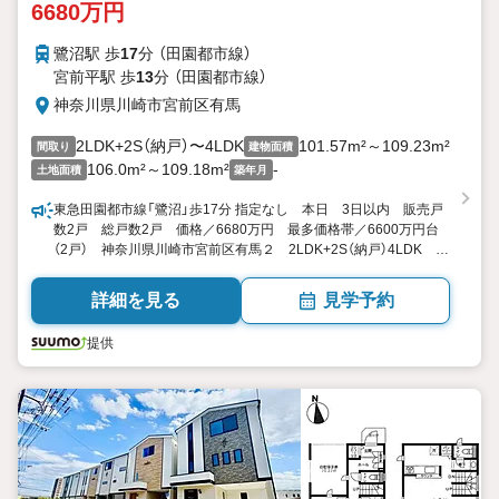
6680万円
鷺沼駅 歩
17
分 （田園都市線）
宮前平駅 歩
13
分 （田園都市線）
神奈川県川崎市宮前区有馬
2LDK+2S（納戸）〜4LDK
101.57m²～109.23m²
間取り
建物面積
106.0m²～109.18m²
-
土地面積
築年月
東急田園都市線「鷺沼」歩17分 指定なし 本日 3日以内 販売戸
数2戸 総戸数2戸 価格／6680万円 最多価格帯／6600万円台
（2戸） 神奈川県川崎市宮前区有馬２ 2LDK+2S（納戸）4LDK
101.57平米・109.23平米（30.72坪・33.04坪） 向き／▼未選択
by SUUMO
詳細を見る
見学予約
提供