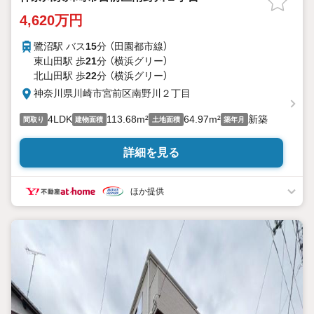
4,620万円
鷺沼駅 バス
15
分 （田園都市線）
東山田駅 歩
21
分 （横浜グリー）
北山田駅 歩
22
分 （横浜グリー）
神奈川県川崎市宮前区南野川２丁目
4LDK
113.68m²
64.97m²
新築
間取り
建物面積
土地面積
築年月
詳細を見る
ほか提供