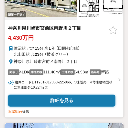
新築一戸建て
神奈川県川崎市宮前区南野川２丁目
4,430万円
鷺沼駅 バス
15
分 歩
1
分 （田園都市線）
北山田駅 歩
23
分 （横浜グリー）
神奈川県川崎市宮前区南野川２丁目
4LDK
111.46m²
64.98m²
新築
間取り
建物面積
土地面積
築年月
[物件コード]011901-317360-225066、5棟販売 4号棟建物面積
に車庫部分10.22m2含
詳細を見る
提供