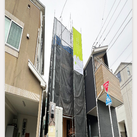
・事務手数料/融資金額2％に消費税を加算した金額
※金利は2026年4月時点のものであり、実際の適用金利は融資実
行時のものとなります。
※金利は年2回見直しされ、5年ごとに調整されます（ただし、前返
済額の1.25倍が限度）