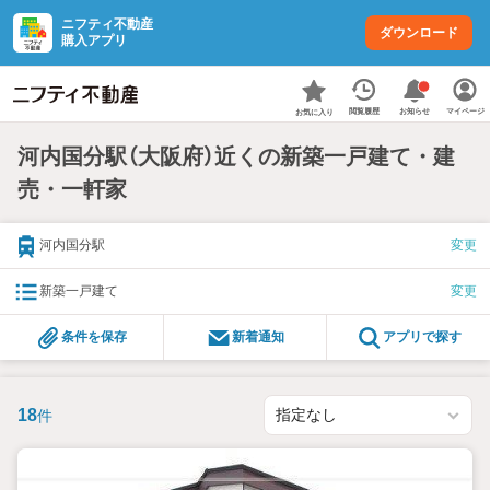
ニフティ不動産
ダウンロード
購入アプリ
お知らせ
閲覧履歴
マイページ
お気に入り
河内国分駅（大阪府）近くの新築一戸建て・建
売・一軒家
河内国分駅
変更
新築一戸建て
変更
条件を保存
新着通知
アプリで探す
18
件