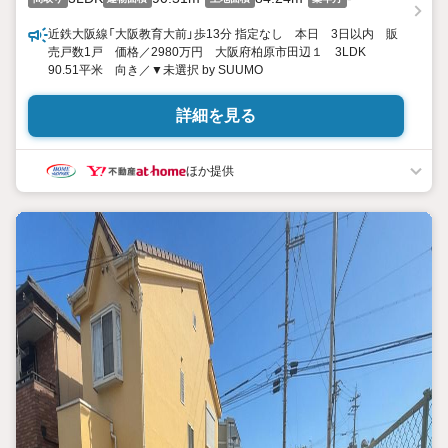
近鉄大阪線「大阪教育大前」歩13分 指定なし 本日 3日以内 販
売戸数1戸 価格／2980万円 大阪府柏原市田辺１ 3LDK
90.51平米 向き／▼未選択 by SUUMO
詳細を見る
ほか提供