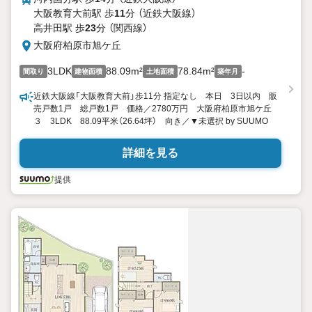
大阪教育大前駅 歩
11
分 （近鉄大阪線）
高井田駅 歩
23
分 （関西線）
大阪府柏原市旭ケ丘
3LDK
88.09m²
78.84m²
-
間取り
建物面積
土地面積
築年月
近鉄大阪線「大阪教育大前」歩11分 指定なし 本日 3日以内 販
売戸数1戸 総戸数1戸 価格／2780万円 大阪府柏原市旭ケ丘
３ 3LDK 88.09平米（26.64坪） 向き／▼未選択 by SUUMO
詳細を見る
提供