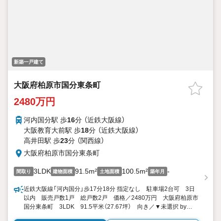
新築一戸建て
大阪府柏原市国分東条町
2480万円
河内国分駅 歩
16
分 （近鉄大阪線）
大阪教育大前駅 歩
18
分 （近鉄大阪線）
高井田駅 歩
23
分 （関西線）
大阪府柏原市国分東条町
3LDK
91.5m²
100.5m²
-
間取り
建物面積
土地面積
築年月
近鉄大阪線「河内国分」歩17分18分 指定なし 駐車場2台可 3日
以内 販売戸数1戸 総戸数2戸 価格／2480万円 大阪府柏原市
国分東条町 3LDK 91.5平米（27.67坪） 向き／▼未選択 by
SUUMO