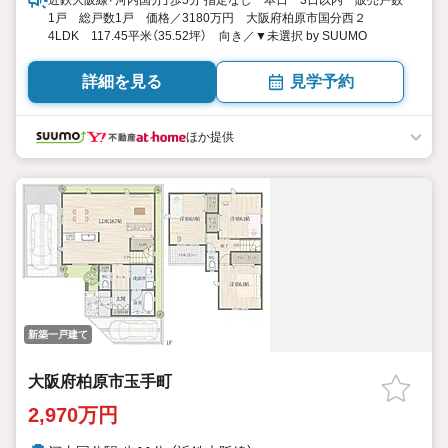
近鉄大阪線「河内国分」歩5分 指定なし 本日 3日以内 販売戸数
1戸 総戸数1戸 価格／3180万円 大阪府柏原市国分西２
4LDK 117.45平米（35.52坪） 向き／▼未選択 by SUUMO
詳細を見る
見学予約
ほか提供
新築一戸建て
大阪府柏原市玉手町
2,970万円