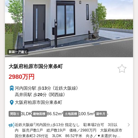
新築一戸建て
大阪府柏原市国分東条町
2980万円
河内国分駅 歩
13
分 （近鉄大阪線）
高井田駅 歩
20
分 （関西線）
大阪府柏原市国分東条町
3LDK
86.52m²
100.5m²
-
間取り
建物面積
土地面積
築年月
近鉄大阪線「河内国分」歩13分 指定なし 駐車場2台可 3日以
内 販売戸数1戸 総戸数19戸 価格／2980万円 大阪府柏原市
国分東条町2-26付近 3LDK 86.52平米 向き／▼未選択 by