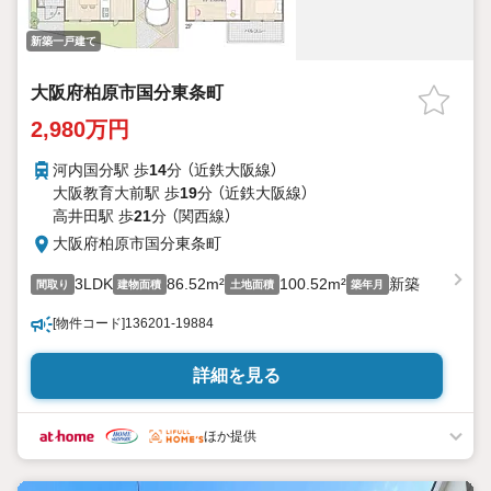
新築一戸建て
大阪府柏原市国分東条町
2,980万円
河内国分駅 歩
14
分 （近鉄大阪線）
大阪教育大前駅 歩
19
分 （近鉄大阪線）
高井田駅 歩
21
分 （関西線）
大阪府柏原市国分東条町
3LDK
86.52m²
100.52m²
新築
間取り
建物面積
土地面積
築年月
[物件コード]136201-19884
詳細を見る
ほか提供