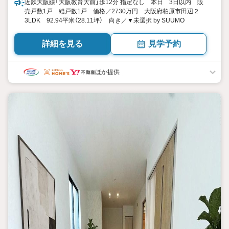
近鉄大阪線「大阪教育大前」歩12分 指定なし 本日 3日以内 販
売戸数1戸 総戸数1戸 価格／2730万円 大阪府柏原市田辺２
3LDK 92.94平米（28.11坪） 向き／▼未選択 by SUUMO
詳細を見る
見学予約
ほか提供