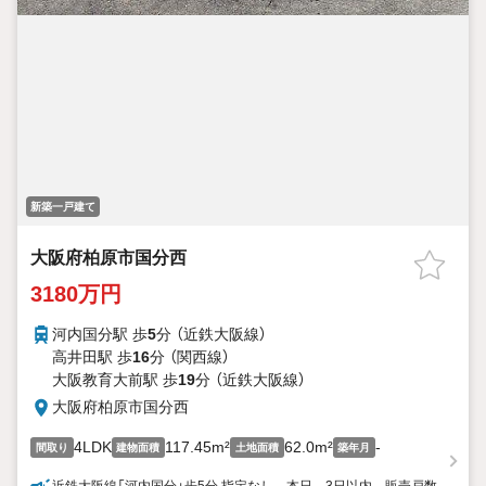
新築一戸建て
大阪府柏原市国分西
3180万円
河内国分駅 歩
5
分 （近鉄大阪線）
高井田駅 歩
16
分 （関西線）
大阪教育大前駅 歩
19
分 （近鉄大阪線）
大阪府柏原市国分西
4LDK
117.45m²
62.0m²
-
間取り
建物面積
土地面積
築年月