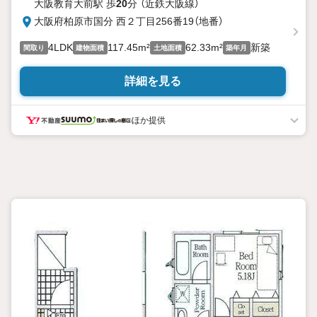
大阪教育大前駅 歩
20
分 （近鉄大阪線）
大阪府柏原市国分 西２丁目256番19（地番）
4LDK
117.45m²
62.33m²
新築
間取り
建物面積
土地面積
築年月
詳細を見る
ほか提供