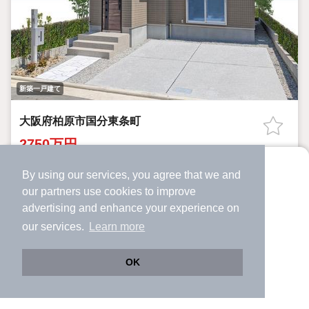
新築一戸建て
大阪府柏原市国分東条町
2750万円
河内国分駅 歩
14
分 （近鉄大阪線）
By using our services, you agree that we and
より使いやすくなった
大阪教育大前駅 歩
17
分 （近鉄大阪線）
our
partners
use cookies to improve
アプリで物件探ししませんか？
高井田駅 歩
23
分 （関西線）
advertising and enhance your experience on
大阪府柏原市国分東条町
✔️
サクサク動く地図で物件検索
our services.
Learn more
✔️
新着物件・価格変動をすぐに通知
3LDK
89.0m²
100.52m²
-
間取り
建物面積
土地面積
築年月
✔️
会員登録なし
OK
近鉄大阪線「河内国分」歩16分 指定なし 駐車場2台可 3日以
内 販売戸数1戸 総戸数14戸 価格／2750万円 大阪府柏原市
Web版をこのまま使う
購入アプリを開く
路線・駅を変更
詳細条件を変更
国分東条町2-32 3LDK 89平米（実測） 向き／▼未選択 by
SUUMO