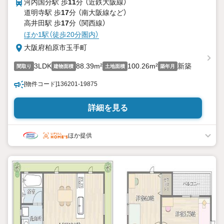
河内国分駅 歩
11
分 （近鉄大阪線）
道明寺駅 歩
17
分 （南大阪線
など
）
高井田駅 歩
17
分 （関西線）
ほか1駅（徒歩20分圏内）
大阪府柏原市玉手町
3LDK
88.39m²
100.26m²
新築
間取り
建物面積
土地面積
築年月
[物件コード]136201-19875
詳細を見る
ほか提供