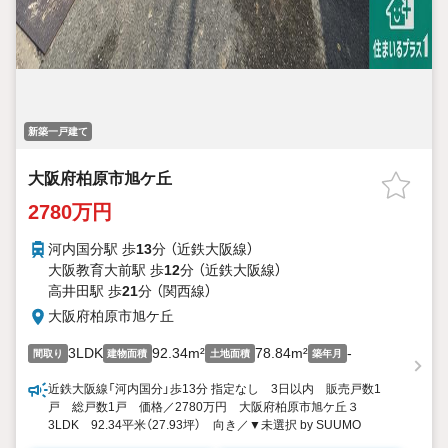
新築一戸建て
大阪府柏原市旭ケ丘
2780万円
河内国分駅 歩
13
分 （近鉄大阪線）
大阪教育大前駅 歩
12
分 （近鉄大阪線）
高井田駅 歩
21
分 （関西線）
大阪府柏原市旭ケ丘
3LDK
92.34m²
78.84m²
-
間取り
建物面積
土地面積
築年月
近鉄大阪線「河内国分」歩13分 指定なし 3日以内 販売戸数1
戸 総戸数1戸 価格／2780万円 大阪府柏原市旭ケ丘３
3LDK 92.34平米（27.93坪） 向き／▼未選択 by SUUMO