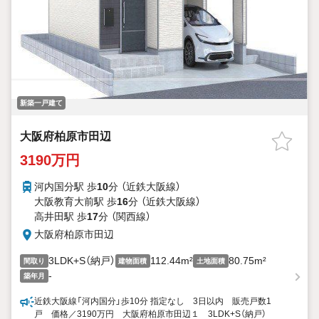
新築一戸建て
大阪府柏原市田辺
3190万円
河内国分駅 歩
10
分 （近鉄大阪線）
大阪教育大前駅 歩
16
分 （近鉄大阪線）
高井田駅 歩
17
分 （関西線）
大阪府柏原市田辺
3LDK+S（納戸）
112.44m²
80.75m²
間取り
建物面積
土地面積
-
築年月
近鉄大阪線「河内国分」歩10分 指定なし 3日以内 販売戸数1
戸 価格／3190万円 大阪府柏原市田辺１ 3LDK+S（納戸）