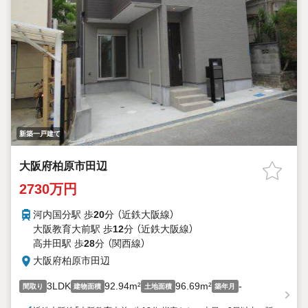
新築一戸建て
大阪府柏原市田辺
2730万円
河内国分駅 歩
20
分 （近鉄大阪線）
大阪教育大前駅 歩
12
分 （近鉄大阪線）
高井田駅 歩
28
分 （関西線）
大阪府柏原市田辺
3LDK
92.94m²
96.69m²
-
間取り
建物面積
土地面積
築年月