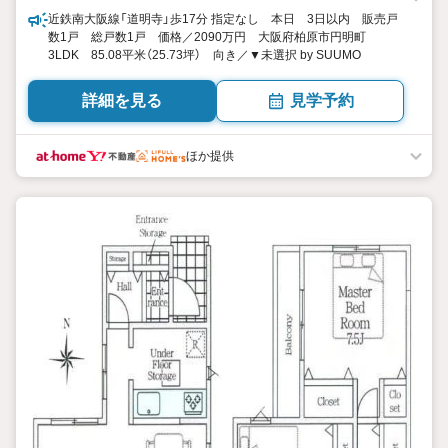
近鉄南大阪線「道明寺」歩17分 指定なし 本日 3日以内 販売戸
数1戸 総戸数1戸 価格／2090万円 大阪府柏原市円明町
3LDK 85.08平米（25.73坪） 向き／▼未選択 by SUUMO
詳細を見る
見学予約
ほか提供