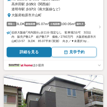
高井田駅 歩
15
分 （関西線）
道明寺駅 歩
17
分 （南大阪線
など
）
大阪府柏原市片山町
3LDK
85.07m²
100.05m²
-
間取り
建物面積
土地面積
築年月
近鉄大阪線「河内国分」歩11分 指定なし 駐車場2台可 3日以
内 販売戸数1戸 総戸数7戸 価格／2760万円 大阪府柏原市片
山町13-57 3LDK 85.07平米（実測） 向き／▼未選択 by
SUUMO
詳細を見る
見学予約
ほか提供