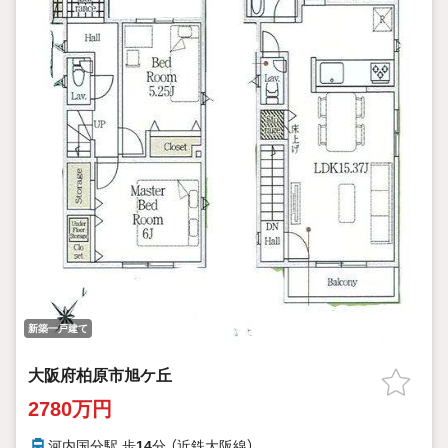
新築一戸建て
大阪府柏原市旭ケ丘
2780万円
河内国分駅 歩
14
分 （近鉄大阪線）