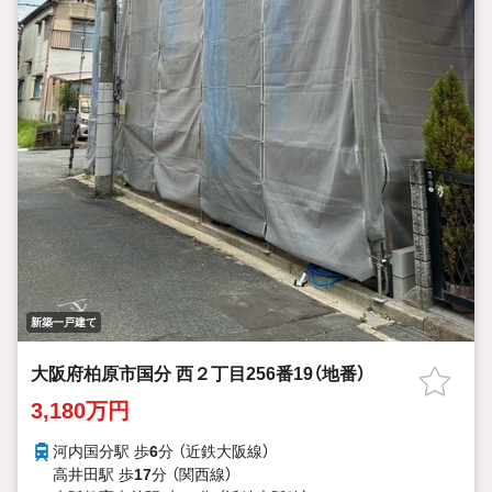
新築一戸建て
大阪府柏原市国分 西２丁目256番19（地番）
3,180万円
河内国分駅 歩
6
分 （近鉄大阪線）
高井田駅 歩
17
分 （関西線）