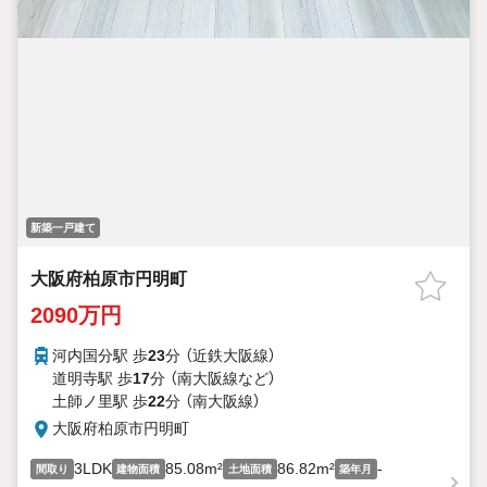
新築一戸建て
大阪府柏原市円明町
2090万円
河内国分駅 歩
23
分 （近鉄大阪線）
道明寺駅 歩
17
分 （南大阪線
など
）
土師ノ里駅 歩
22
分 （南大阪線）
大阪府柏原市円明町
3LDK
85.08m²
86.82m²
-
間取り
建物面積
土地面積
築年月