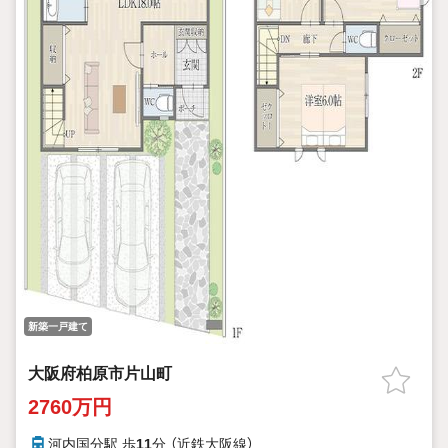
新築一戸建て
大阪府柏原市片山町
2760万円
河内国分駅 歩
11
分 （近鉄大阪線）