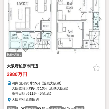
新築一戸建て
大阪府柏原市田辺
2980万円
河内国分駅 歩
15
分 （近鉄大阪線）
大阪教育大前駅 歩
13
分 （近鉄大阪線）
高井田駅 歩
22
分 （関西線）
大阪府柏原市田辺
3LDK
90.51m²
84.24m²
-
間取り
建物面積
土地面積
築年月