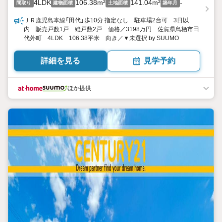
4LDK
106.38m²
141.04m²
-
間取り
建物面積
土地面積
築年月
ＪＲ鹿児島本線「田代」歩10分 指定なし 駐車場2台可 3日以
内 販売戸数1戸 総戸数2戸 価格／3198万円 佐賀県鳥栖市田
代外町 4LDK 106.38平米 向き／▼未選択 by SUUMO
詳細を見る
見学予約
ほか提供