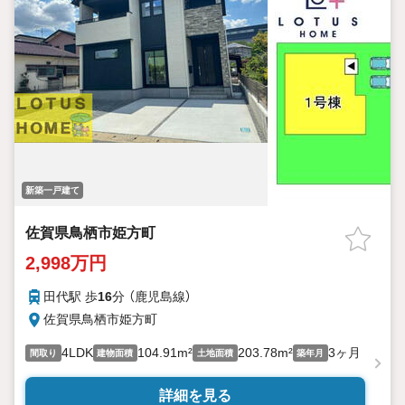
新築一戸建て
佐賀県鳥栖市姫方町
2,998万円
田代駅 歩
16
分 （鹿児島線）
佐賀県鳥栖市姫方町
4LDK
104.91m²
203.78m²
3ヶ月
間取り
建物面積
土地面積
築年月
詳細を見る