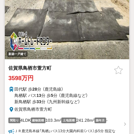
新築一戸建て
佐賀県鳥栖市萱方町
3598万円
田代駅 歩
28
分 （鹿児島線）
鳥栖駅 バス
13
分 歩
5
分 （鹿児島線
など
）
新鳥栖駅 歩
33
分 （九州新幹線
など
）
佐賀県鳥栖市萱方町
4LDK
103.3m²
241.28m²
-
間取り
建物面積
土地面積
築年月
ＪＲ鹿児島本線「鳥栖」バス13分大園内科前（バス）歩5分 指定な