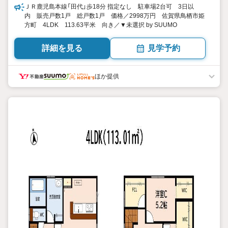
ＪＲ鹿児島本線「田代」歩18分 指定なし 駐車場2台可 3日以
内 販売戸数1戸 総戸数1戸 価格／2998万円 佐賀県鳥栖市姫
方町 4LDK 113.63平米 向き／▼未選択 by SUUMO
詳細を見る
見学予約
ほか提供