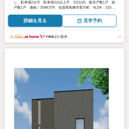
し 駐車場2台可 駐車場3台以上可 3日以内 販売戸数1戸 総
戸数1戸 価格／3598万円 佐賀県鳥栖市萱方町 4LDK 103.3
平米 向き／▼未選択 by SUUMO
詳細を見る
見学予約
ほか提供