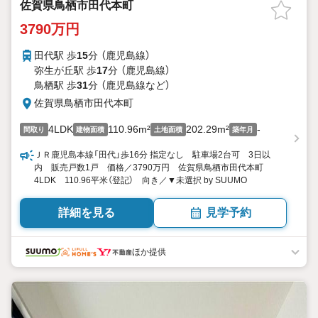
佐賀県鳥栖市田代本町
3790万円
田代駅 歩
15
分 （鹿児島線）
弥生が丘駅 歩
17
分 （鹿児島線）
鳥栖駅 歩
31
分 （鹿児島線
など
）
佐賀県鳥栖市田代本町
4LDK
110.96m²
202.29m²
-
間取り
建物面積
土地面積
築年月
ＪＲ鹿児島本線「田代」歩16分 指定なし 駐車場2台可 3日以
内 販売戸数1戸 価格／3790万円 佐賀県鳥栖市田代本町
4LDK 110.96平米（登記） 向き／▼未選択 by SUUMO
詳細を見る
見学予約
ほか提供