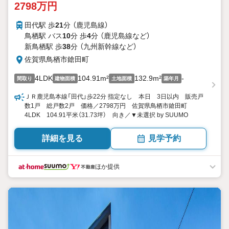
2798万円
田代駅 歩
21
分 （鹿児島線）
鳥栖駅 バス
10
分 歩
4
分 （鹿児島線
など
）
新鳥栖駅 歩
38
分 （九州新幹線
など
）
佐賀県鳥栖市鎗田町
4LDK
104.91m²
132.9m²
-
間取り
建物面積
土地面積
築年月
ＪＲ鹿児島本線「田代」歩22分 指定なし 本日 3日以内 販売戸
数1戸 総戸数2戸 価格／2798万円 佐賀県鳥栖市鎗田町
4LDK 104.91平米（31.73坪） 向き／▼未選択 by SUUMO
詳細を見る
見学予約
ほか提供