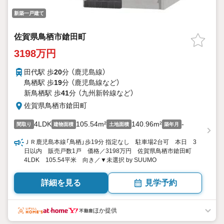
新築一戸建て
佐賀県鳥栖市鎗田町
3198万円
田代駅 歩
20
分 （鹿児島線）
鳥栖駅 歩
19
分 （鹿児島線
など
）
新鳥栖駅 歩
41
分 （九州新幹線
など
）
佐賀県鳥栖市鎗田町
4LDK
105.54m²
140.96m²
-
間取り
建物面積
土地面積
築年月
ＪＲ鹿児島本線「鳥栖」歩19分 指定なし 駐車場2台可 本日 3
日以内 販売戸数1戸 価格／3198万円 佐賀県鳥栖市鎗田町
4LDK 105.54平米 向き／▼未選択 by SUUMO
詳細を見る
見学予約
ほか提供