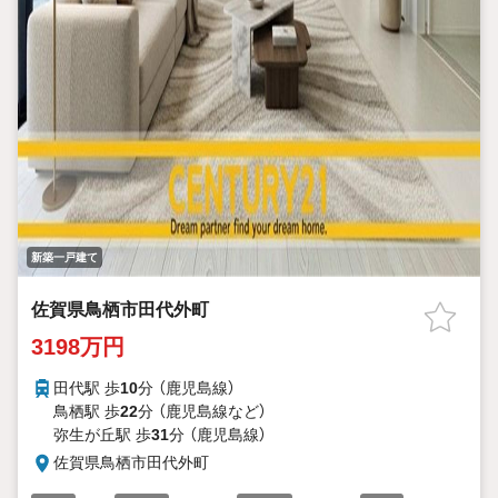
新築一戸建て
佐賀県鳥栖市田代外町
3198万円
田代駅 歩
10
分 （鹿児島線）
鳥栖駅 歩
22
分 （鹿児島線
など
）
弥生が丘駅 歩
31
分 （鹿児島線）
佐賀県鳥栖市田代外町