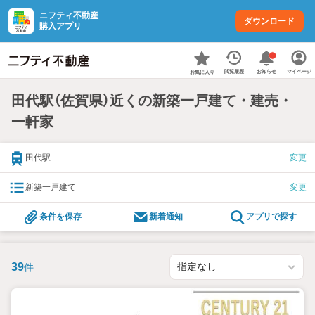
ニフティ不動産
ダウンロード
購入アプリ
お知らせ
閲覧履歴
マイページ
お気に入り
田代駅（佐賀県）近くの新築一戸建て・建売・
一軒家
田代駅
変更
新築一戸建て
変更
条件を保存
新着通知
アプリで探す
39
件