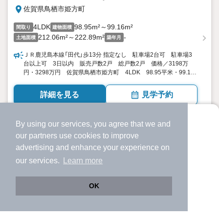
佐賀県鳥栖市姫方町
4LDK
98.95m²～99.16m²
間取り
建物面積
212.06m²～222.89m²
-
土地面積
築年月
ＪＲ鹿児島本線「田代」歩13分 指定なし 駐車場2台可 駐車場3
台以上可 3日以内 販売戸数2戸 総戸数2戸 価格／3198万
円・3298万円 佐賀県鳥栖市姫方町 4LDK 98.95平米・99.16
平米 向き／▼未選択 by SUUMO
詳細を見る
見学予約
ほか提供
By using our services, you agree that we and
より使いやすくなった
our
partners
use cookies to improve
アプリで物件探ししませんか？
advertising and enhance your experience on
✔️
サクサク動く地図で物件検索
our services.
Learn more
✔️
新着物件・価格変動をすぐに通知
✔️
会員登録なし
OK
Web版をこのまま使う
購入アプリを開く
路線・駅を変更
詳細条件を変更