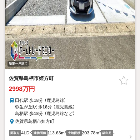
新築一戸建て
佐賀県鳥栖市姫方町
2998万円
田代駅 歩
18
分 （鹿児島線）
弥生が丘駅 歩
18
分 （鹿児島線）
鳥栖駅 歩
18
分 （鹿児島線
など
）
佐賀県鳥栖市姫方町
4LDK
113.63m²
203.78m²
-
間取り
建物面積
土地面積
築年月