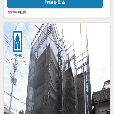
さらに、ご購入相談で来店後、Google口コミ投稿で2000円分の
詳細を見る
QUOカードプレゼント！※一世帯2回まで
土日祝日もご案内可能です＾＾
提供
是非一度「ヤマダ不動産」へご相談ください！あらゆる不安や疑問
に誠心誠意お応えします＾＾
■4LDKLDK18帖南向きで陽当たり良好オール電化！
■パントリーや広々としたWIC、玄関にシューズインクロークなど
収納充実の間取り
■洗面脱衣所横には大容量のファミリークローク有
■食器洗浄乾燥機付きのシステムキッチン回遊動線で家事効率
■カースペースはゆとりある3台分を確保
■イオン小郡ショッピングセンター（車7分/3.1km）セブン、ドラモ
リ徒歩10分圏内
■西鉄「端間駅」（自転車7分/1.8km）
小郡小学校:徒歩約13分/小郡中学校:徒歩約17分