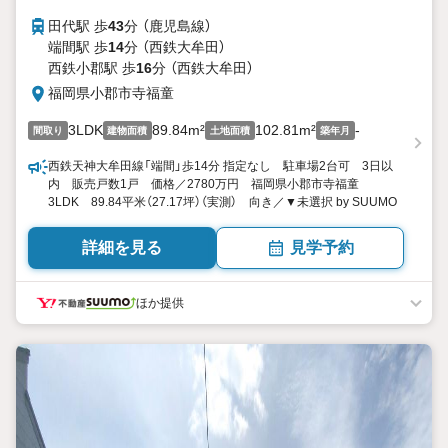
田代駅 歩
43
分 （鹿児島線）
端間駅 歩
14
分 （西鉄大牟田）
西鉄小郡駅 歩
16
分 （西鉄大牟田）
福岡県小郡市寺福童
3LDK
89.84m²
102.81m²
-
間取り
建物面積
土地面積
築年月
西鉄天神大牟田線「端間」歩14分 指定なし 駐車場2台可 3日以
内 販売戸数1戸 価格／2780万円 福岡県小郡市寺福童
3LDK 89.84平米（27.17坪）（実測） 向き／▼未選択 by SUUMO
詳細を見る
見学予約
ほか提供