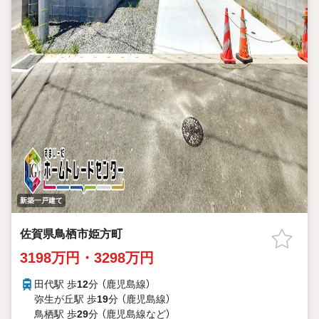
新築一戸建て
佐賀県鳥栖市姫方町
3198万円・3298万円
田代駅 歩
12
分 （鹿児島線）
弥生が丘駅 歩
19
分 （鹿児島線）
鳥栖駅 歩
29
分 （鹿児島線
など
）