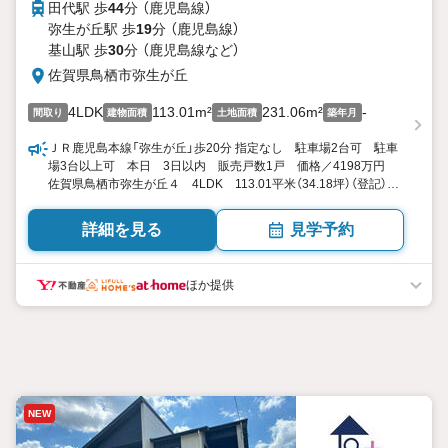
田代駅 歩
44
分 （鹿児島線）
弥生が丘駅 歩
19
分 （鹿児島線）
基山駅 歩
30
分 （鹿児島線
など
）
佐賀県鳥栖市弥生が丘
4LDK
113.01m²
231.06m²
-
間取り
建物面積
土地面積
築年月
ＪＲ鹿児島本線「弥生が丘」歩20分 指定なし 駐車場2台可 駐車
場3台以上可 本日 3日以内 販売戸数1戸 価格／4198万円
佐賀県鳥栖市弥生が丘４ 4LDK 113.01平米（34.18坪）（登記）
向き／▼未選択 by SUUMO
詳細を見る
見学予約
ほか提供
NEW