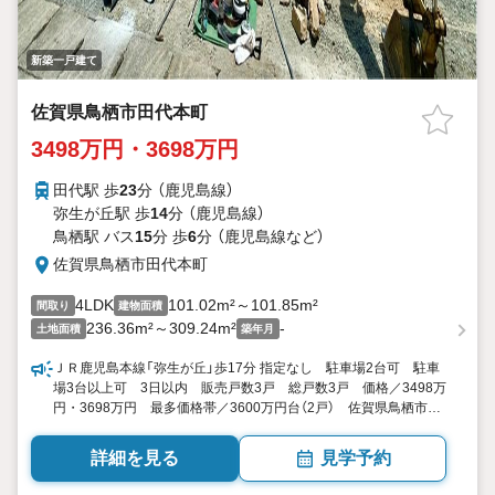
新築一戸建て
佐賀県鳥栖市田代本町
3498万円・3698万円
田代駅 歩
23
分 （鹿児島線）
弥生が丘駅 歩
14
分 （鹿児島線）
鳥栖駅 バス
15
分 歩
6
分 （鹿児島線
など
）
佐賀県鳥栖市田代本町
4LDK
101.02m²～101.85m²
間取り
建物面積
236.36m²～309.24m²
-
土地面積
築年月
ＪＲ鹿児島本線「弥生が丘」歩17分 指定なし 駐車場2台可 駐車
場3台以上可 3日以内 販売戸数3戸 総戸数3戸 価格／3498万
円・3698万円 最多価格帯／3600万円台（2戸） 佐賀県鳥栖市田
代本町 4LDK 101.02平米101.85平米 向き／▼未選択 by
SUUMO
詳細を見る
見学予約