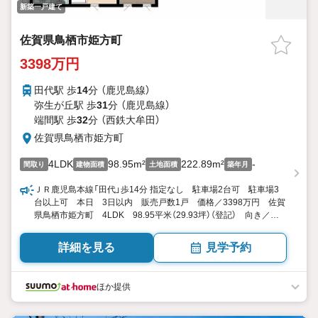
新築一戸建て
佐賀県鳥栖市姫方町
3398万円
田代駅 歩
14
分 （鹿児島線）
弥生が丘駅 歩
31
分 （鹿児島線）
端間駅 歩
32
分 （西鉄大牟田）
佐賀県鳥栖市姫方町
4LDK
98.95m²
222.89m²
-
間取り
建物面積
土地面積
築年月
ＪＲ鹿児島本線「田代」歩14分 指定なし 駐車場2台可 駐車場3
台以上可 本日 3日以内 販売戸数1戸 価格／3398万円 佐賀
県鳥栖市姫方町 4LDK 98.95平米（29.93坪）（登記） 向き／▼
未選択 by SUUMO
詳細を見る
見学予約
ほか提供