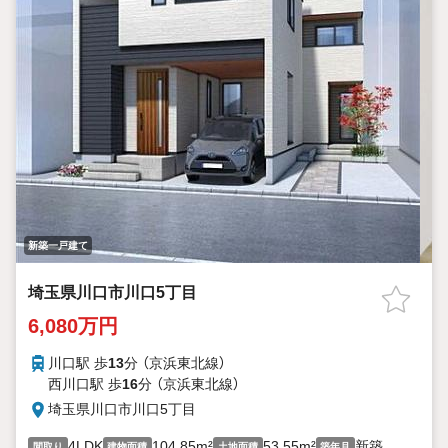
新築一戸建て
埼玉県川口市川口5丁目
6,080万円
川口駅 歩
13
分 （京浜東北線）
西川口駅 歩
16
分 （京浜東北線）
埼玉県川口市川口5丁目
4LDK
104.85m²
53.55m²
新築
間取り
建物面積
土地面積
築年月