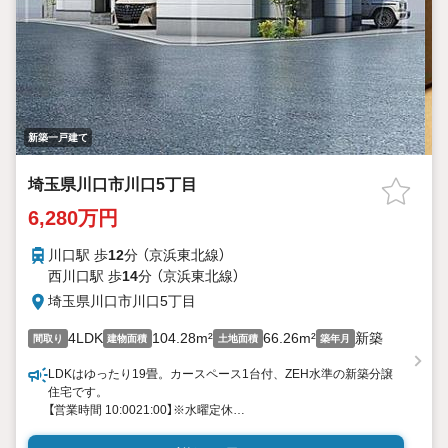
新築一戸建て
埼玉県川口市川口5丁目
6,280万円
川口駅 歩
12
分 （京浜東北線）
西川口駅 歩
14
分 （京浜東北線）
埼玉県川口市川口5丁目
4LDK
104.28m²
66.26m²
新築
間取り
建物面積
土地面積
築年月
LDKはゆったり19畳。カースペース1台付、ZEH水準の新築分譲
住宅です。
【営業時間 10:0021:00】※水曜定休
上記時間はお電話が繋がりやすくなっております。ぜひお気軽に
ご連絡ください！