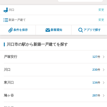
川口
変更
新築一戸建て
変更
条件を保存
新着通知
アプリで探す
川口市の駅から新築一戸建てを探す
戸塚安行
127
件
川口
230
件
東川口
134
件
鳩ヶ谷
287
件