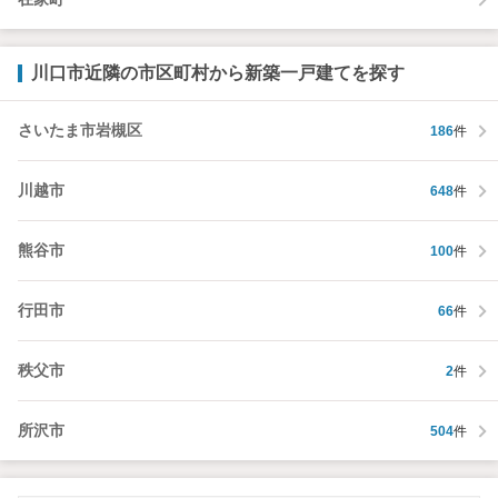
川口市近隣の市区町村から新築一戸建てを探す
さいたま市岩槻区
186
件
川越市
648
件
熊谷市
100
件
行田市
66
件
秩父市
2
件
所沢市
504
件