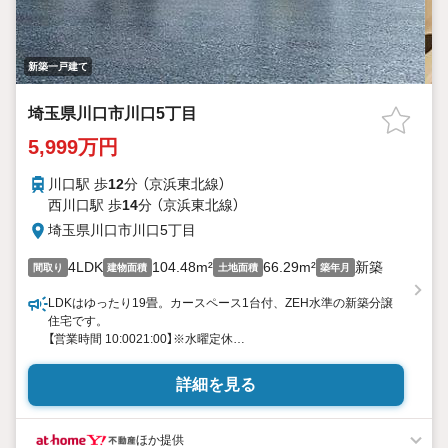
新築一戸建て
埼玉県川口市川口5丁目
5,999万円
川口駅 歩
12
分 （京浜東北線）
西川口駅 歩
14
分 （京浜東北線）
埼玉県川口市川口5丁目
4LDK
104.48m²
66.29m²
新築
間取り
建物面積
土地面積
築年月
LDKはゆったり19畳。カースペース1台付、ZEH水準の新築分譲
住宅です。
【営業時間 10:0021:00】※水曜定休
上記時間はお電話が繋がりやすくなっております。ぜひお気軽に
ご連絡ください！
詳細を見る
現地を見学される場合は「室内・現地を見学する（無料）」ボタンよ
り
ご希望の日時をご記入いただけますとスムーズにご案内が可能で
ほか提供
す。