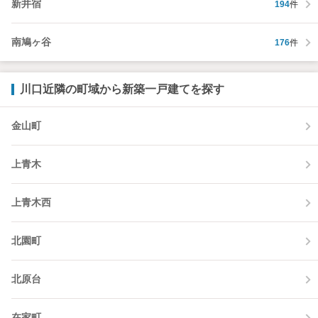
新井宿
194
件
南鳩ヶ谷
176
件
川口近隣の町域から新築一戸建てを探す
金山町
上青木
上青木西
北園町
北原台
在家町