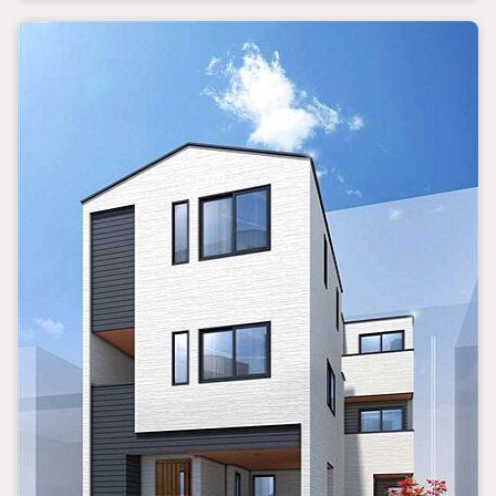
◎現地のご案内について
・平日や夜遅い時間帯もご案内が可能 ※定休日を除く
・経験豊富なスタッフが物件詳細を丁寧にご説明いたします。
・車でご自宅や最寄り駅等、ご指定の場所まで送迎します。
・チャイルドシートのご用意ございます。
◎個別FP相談会 無料
物件のご紹介だけでなく住宅ローン・資金のご相談、
まずは家探しについて話を聞きたいという方も大歓迎です！
年間8000棟以上の限定物件を発表しているオープンハウスだから
出会える物件が多数ございます。
ぜひお気軽にご連絡・ご相談ください！
※限定物件:当社のみ、もしくは当社を含めた数社でのみご紹介可
能なオープンハウス・ディベロップメントの物件