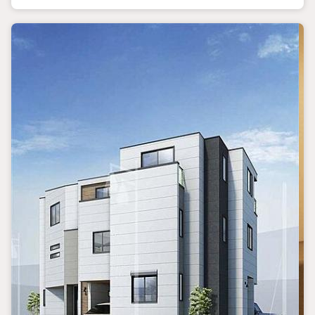
◎現地のご案内について
・平日や夜遅い時間帯もご案内が可能 ※定休日を除く
・経験豊富なスタッフが物件詳細を丁寧にご説明いたします。
・車でご自宅や最寄り駅等、ご指定の場所まで送迎します。
・チャイルドシートのご用意ございます。
◎個別FP相談会 無料
物件のご紹介だけでなく住宅ローン・資金のご相談、
まずは家探しについて話を聞きたいという方も大歓迎です！
年間8000棟以上の限定物件を発表しているオープンハウスだから
出会える物件が多数ございます。
ぜひお気軽にご連絡・ご相談ください！
※限定物件:当社のみ、もしくは当社を含めた数社でのみご紹介可
能なオープンハウス・ディベロップメントの物件