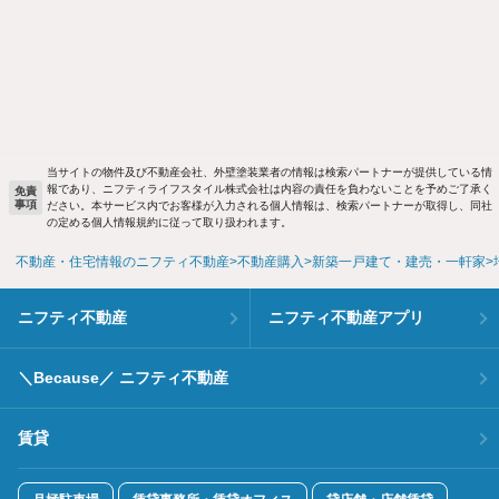
当サイトの物件及び不動産会社、外壁塗装業者の情報は検索パートナーが提供している情
報であり、ニフティライフスタイル株式会社は内容の責任を負わないことを予めご了承く
免責
事項
ださい。本サービス内でお客様が入力される個人情報は、検索パートナーが取得し、同社
の定める個人情報規約に従って取り扱われます。
不動産・住宅情報のニフティ不動産
不動産購入
新築一戸建て・建売・一軒家
ニフティ不動産
ニフティ不動産アプリ
＼Because／ ニフティ不動産
賃貸