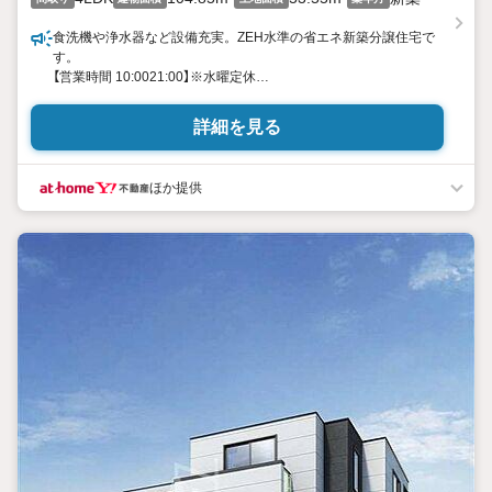
食洗機や浄水器など設備充実。ZEH水準の省エネ新築分譲住宅で
す。
【営業時間 10:0021:00】※水曜定休
上記時間はお電話が繋がりやすくなっております。ぜひお気軽に
ご連絡ください！
詳細を見る
現地を見学される場合は「室内・現地を見学する（無料）」ボタンよ
り
ご希望の日時をご記入いただけますとスムーズにご案内が可能で
ほか提供
す。
◎現地のご案内について
・平日や夜遅い時間帯もご案内が可能 ※定休日を除く
・経験豊富なスタッフが物件詳細を丁寧にご説明いたします。
・車でご自宅や最寄り駅等、ご指定の場所まで送迎します。
・チャイルドシートのご用意ございます。
◎個別FP相談会 無料
物件のご紹介だけでなく住宅ローン・資金のご相談、
まずは家探しについて話を聞きたいという方も大歓迎です！
年間8000棟以上の限定物件を発表しているオープンハウスだから
出会える物件が多数ございます。
ぜひお気軽にご連絡・ご相談ください！