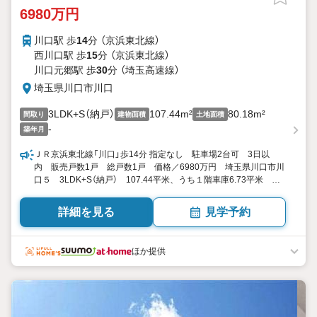
6980万円
川口駅 歩
14
分 （京浜東北線）
西川口駅 歩
15
分 （京浜東北線）
川口元郷駅 歩
30
分 （埼玉高速線）
埼玉県川口市川口
3LDK+S（納戸）
107.44m²
80.18m²
間取り
建物面積
土地面積
-
築年月
ＪＲ京浜東北線「川口」歩14分 指定なし 駐車場2台可 3日以
内 販売戸数1戸 総戸数1戸 価格／6980万円 埼玉県川口市川
口５ 3LDK+S（納戸） 107.44平米、うち１階車庫6.73平米 向
き／▼未選択 by SUUMO
詳細を見る
見学予約
ほか提供