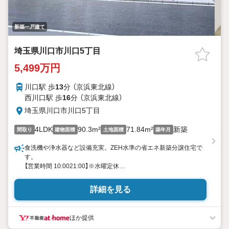
新築一戸建て
埼玉県川口市川口5丁目
5,499万円
川口駅 歩
13
分 （京浜東北線）
西川口駅 歩
16
分 （京浜東北線）
埼玉県川口市川口5丁目
4LDK
90.3m²
71.84m²
新築
間取り
建物面積
土地面積
築年月
食洗機や浄水器など設備充実。ZEH水準の省エネ新築分譲住宅で
す。
【営業時間 10:0021:00】※水曜定休
上記時間はお電話が繋がりやすくなっております。ぜひお気軽に
ご連絡ください！
詳細を見る
現地を見学される場合は「室内・現地を見学する（無料）」ボタンよ
り
ご希望の日時をご記入いただけますとスムーズにご案内が可能で
ほか提供
す。