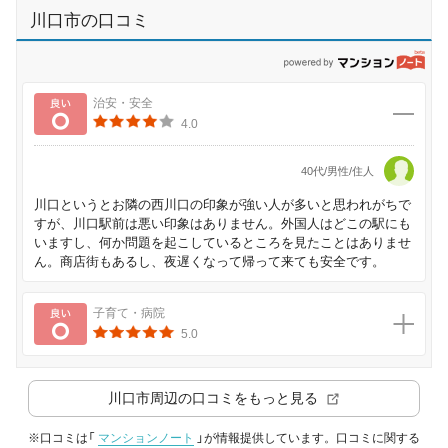
川口市の口コミ
p
良い
治安・安全
4.0
40代/男性/住人
川口というとお隣の西川口の印象が強い人が多いと思われがちで
すが、川口駅前は悪い印象はありません。外国人はどこの駅にも
いますし、何か問題を起こしているところを見たことはありませ
ん。商店街もあるし、夜遅くなって帰って来ても安全です。
良い
子育て・病院
5.0
川口市
周辺の口コミをもっと見る
※口コミは「
マンションノート
」が情報提供しています。口コミに関する