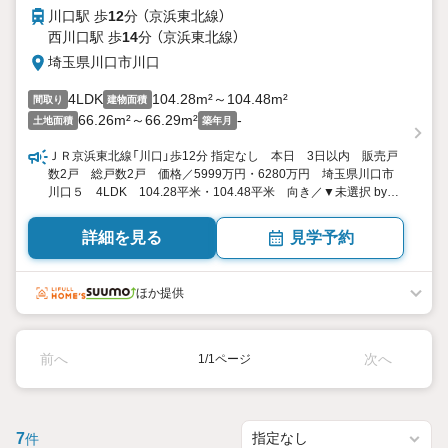
川口駅 歩
12
分 （京浜東北線）
西川口駅 歩
14
分 （京浜東北線）
埼玉県川口市川口
4LDK
104.28m²～104.48m²
間取り
建物面積
66.26m²～66.29m²
-
土地面積
築年月
ＪＲ京浜東北線「川口」歩12分 指定なし 本日 3日以内 販売戸
数2戸 総戸数2戸 価格／5999万円・6280万円 埼玉県川口市
川口５ 4LDK 104.28平米・104.48平米 向き／▼未選択 by
SUUMO
詳細を見る
見学予約
ほか提供
前へ
次へ
1/1ページ
7
件