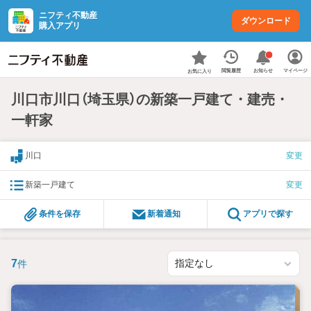
ニフティ不動産
ダウンロード
購入アプリ
お知らせ
閲覧履歴
マイページ
お気に入り
川口市川口（埼玉県）の新築一戸建て・建売・
一軒家
川口
変更
新築一戸建て
変更
条件を保存
新着通知
アプリで探す
7
件