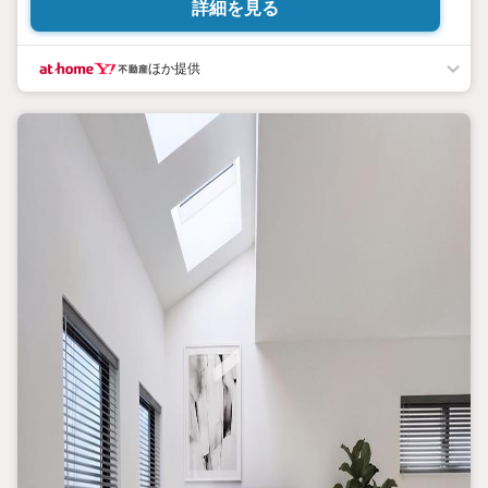
詳細を見る
現地を見学される場合は「室内・現地を見学する（無料）」ボタンよ
り
ご希望の日時をご記入いただけますとスムーズにご案内が可能で
ほか提供
す。
◎現地のご案内について
・平日や夜遅い時間帯もご案内が可能 ※定休日を除く
・経験豊富なスタッフが物件詳細を丁寧にご説明いたします。
・車でご自宅や最寄り駅等、ご指定の場所まで送迎します。
・チャイルドシートのご用意ございます。
◎個別FP相談会 無料
物件のご紹介だけでなく住宅ローン・資金のご相談、
まずは家探しについて話を聞きたいという方も大歓迎です！
年間8000棟以上の限定物件を発表しているオープンハウスだから
出会える物件が多数ございます。
ぜひお気軽にご連絡・ご相談ください！
※限定物件:当社のみ、もしくは当社を含めた数社でのみご紹介可
能なオープンハウス・ディベロップメントの物件