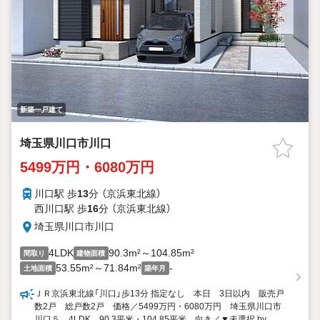
新築一戸建て
埼玉県川口市川口
5499万円・6080万円
川口駅 歩
13
分 （京浜東北線）
西川口駅 歩
16
分 （京浜東北線）
埼玉県川口市川口
4LDK
90.3m²～104.85m²
間取り
建物面積
53.55m²～71.84m²
-
土地面積
築年月
ＪＲ京浜東北線「川口」歩13分 指定なし 本日 3日以内 販売戸
数2戸 総戸数2戸 価格／5499万円・6080万円 埼玉県川口市
川口５ 4LDK 90.3平米・104.85平米 向き／▼未選択 by