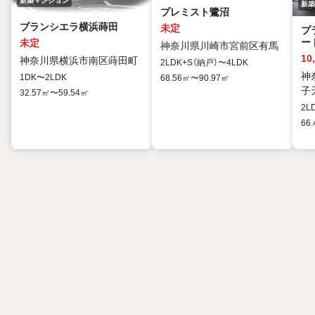
新築マンション
新築
プレミスト鷺沼
ブランシエラ横浜蒔田
未定
プ
ート
未定
神奈川県川崎市宮前区有馬
10
神奈川県横浜市南区蒔田町
2LDK+S（納戸）〜4LDK
神
1DK〜2LDK
68.56㎡〜90.97㎡
子
32.57㎡〜59.54㎡
2L
66