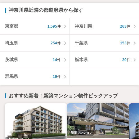
神奈川県近隣の都道府県から探す
東京都
神奈川県
1,595
件
263
件
埼玉県
千葉県
254
件
153
件
茨城県
栃木県
14
件
20
件
群馬県
19
件
おすすめ新着！新築マンション物件ピックアップ
新築マンション