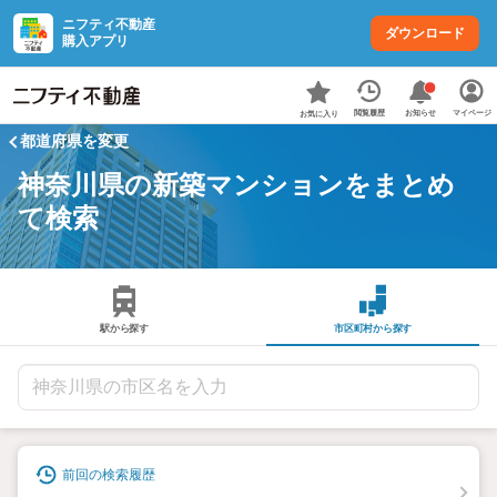
ニフティ不動産
ダウンロード
購入アプリ
お知らせ
閲覧履歴
マイページ
お気に入り
都道府県を変更
神奈川県の新築マンションをまとめ
て検索
駅から探す
市区町村から探す
前回の検索履歴