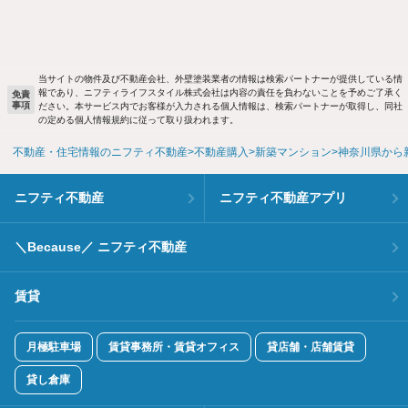
当サイトの物件及び不動産会社、外壁塗装業者の情報は検索パートナーが提供している情
報であり、ニフティライフスタイル株式会社は内容の責任を負わないことを予めご了承く
免責
事項
ださい。本サービス内でお客様が入力される個人情報は、検索パートナーが取得し、同社
の定める個人情報規約に従って取り扱われます。
不動産・住宅情報のニフティ不動産
不動産購入
新築マンション
神奈川県から
ニフティ不動産
ニフティ不動産アプリ
＼Because／ ニフティ不動産
賃貸
月極駐車場
賃貸事務所・賃貸オフィス
貸店舗・店舗賃貸
貸し倉庫