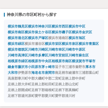
神奈川県の市区町村から探す
横浜市鶴見区
横浜市神奈川区
横浜市西区
横浜市中区
横浜市南区
横浜市保土ケ谷区
横浜市磯子区
横浜市金沢区
横浜市港北区
横浜市戸塚区
横浜市港南区
横浜市旭区
横浜市緑区
横浜市瀬谷区
横浜市栄区
横浜市泉区
横浜市青葉区
横浜市都筑区
川崎市川崎区
川崎市幸区
川崎市中原区
川崎市高津区
川崎市多摩区
川崎市宮前区
川崎市麻生区
相模原市緑区
相模原市中央区
相模原市南区
横須賀市
平塚市
鎌倉市
藤沢市
小田原市
茅ヶ崎市
逗子市
三浦市
秦野市
厚木市
大和市
伊勢原市
海老名市
座間市
南足柄市
綾瀬市
三浦郡葉山町
高座郡寒川町
中郡大磯町
中郡二宮町
足柄上郡中井町
足柄上郡大井町
足柄上郡松田町
足柄上郡山北町
足柄上郡開成町
足柄下郡箱根町
足柄下郡真鶴町
足柄下郡湯河原町
愛甲郡愛川町
愛甲郡清川村