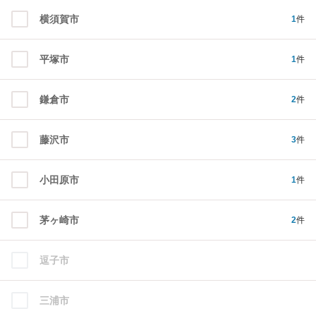
横須賀市
1
件
平塚市
1
件
鎌倉市
2
件
藤沢市
3
件
小田原市
1
件
茅ヶ崎市
2
件
逗子市
三浦市