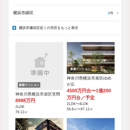
横浜市緑区
1
件
横浜市瀬谷区近くの市区をもっと表示
新築マンション
神奈川県横浜市泉区ゆめ
が丘
新築マンション
4500万円台〜1億200
神奈川県横浜市栄区笠間
万円台／予定
8998万円
2LDK〜4LDK
2LDK
56.8㎡〜97.12㎡
76.12㎡