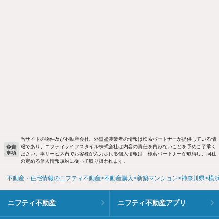
当サイトの物件及び不動産会社、外壁塗装業者の情報は検索パートナーが提供している情
報であり、ニフティライフスタイル株式会社は内容の責任を負わないことを予めご了承く
免責
事項
ださい。本サービス内でお客様が入力される個人情報は、検索パートナーが取得し、同社
の定める個人情報規約に従って取り扱われます。
不動産・住宅情報のニフティ不動産
不動産購入
新築マンション
神奈川県
横
ニフティ不動産
ニフティ不動産アプリ