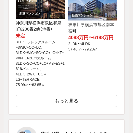
新築マンション
新築マンション
神奈川県横浜市泉区和泉
神奈川県横浜市旭区南本
町6200番2他（地番）
宿町
未定
4098万円〜6198万円
3LDK+フレックスルーム
2LDK〜4LDK
+3WIC+CC+LC、
57.46㎡〜79.28㎡
3LDK+WIC+SC+CC+LC+KT+
PAN+1620バスルーム、
3LDK+SC+CC+LC+MB+ES+1
618バスルーム、
4LDK+2WIC+CC＋
LS+TERRACE
75.99㎡〜83.85㎡
もっと見る