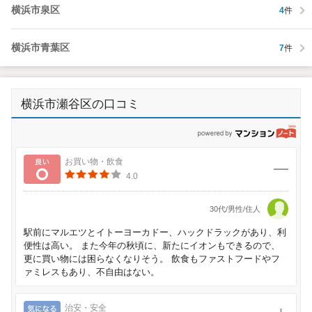
横浜市泉区
4
件
横浜市青葉区
7
件
横浜市瀬谷区の口コミ
p
良い
お買い物・飲食
4.0
30代/男性/住人
駅前にマルエツとイトーヨーカドー、ハックドラックがあり、利
便性は高い。 また今年の秋頃に、新たにイオンもできるので、
更に買い物には困らなくなりそう。 飲食もファストフードやフ
ァミレスもあり、不自由はない。
気になる
治安・安全