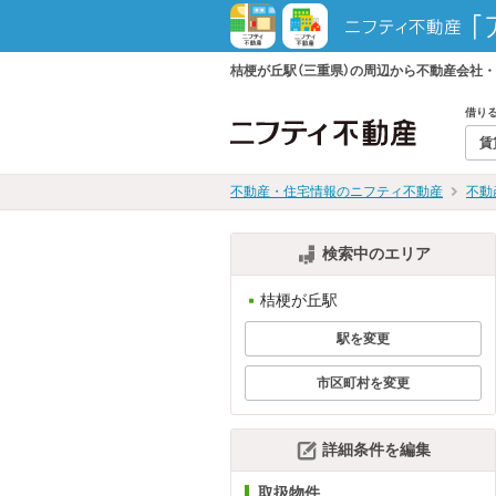
桔梗が丘駅（三重県）の周辺から不動産会社
借り
賃
不動産・住宅情報のニフティ不動産
不動
検索中のエリア
桔梗が丘駅
駅を変更
市区町村を変更
詳細条件を編集
取扱物件