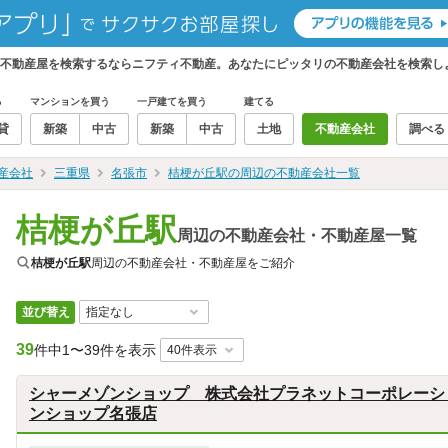
・不動産屋を検索するならニフティ不動産。あなたにピッタリの不動産会社を検索し
る
マンションを買う
一戸建てを買う
建てる
貸
新築
中古
新築
中古
土地
不動産会社
調べる
産会社
三重県
名張市
桔梗が丘駅の周辺の不動産会社一覧
桔梗が丘駅
周辺の不動産会社・不動産屋一覧
桔梗が丘駅
周辺の不動産会社・不動産屋をご紹介
並び替え
39
件中
1〜39件を表示
シャーメゾンショップ 株式会社プラネットコーポレーシ
ンショップ名張店