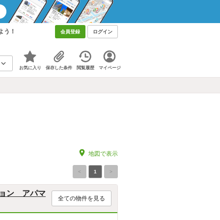
よう！
会員登録
ログイン
お気に入り
保存した条件
閲覧履歴
マイページ
地図で表示
<
1
>
ョン アパマ
全ての物件を見る