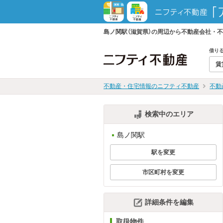
島ノ関駅（滋賀県）の周辺から不動産会社・
借り
賃
不動産・住宅情報のニフティ不動産
不動
検索中のエリア
島ノ関駅
駅を変更
市区町村を変更
詳細条件を編集
取扱物件