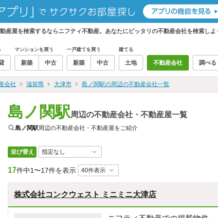
不動産屋を検索するならニフティ不動産。あなたにピッタリの不動産会社を検索しよ
る
マンションを買う
一戸建てを買う
建てる
貸
新築
中古
新築
中古
土地
不動産会社
調べる
産会社
滋賀県
大津市
島ノ関駅の周辺の不動産会社一覧
島ノ関駅
周辺の不動産会社・不動産屋一覧
島ノ関駅
周辺の不動産会社・不動産屋をご紹介
並び替え
17
件中
1〜17件を表示
株式会社コンクウェスト ミニミニ大津店