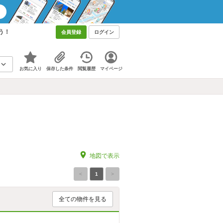
う！
会員登録
ログイン
お気に入り
保存した条件
閲覧履歴
マイページ
地図で表示
<
1
>
全ての物件を見る