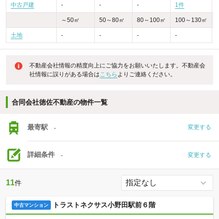
中古戸建
-
-
-
1件
～50㎡
50～80㎡
80～100㎡
100～130㎡
土地
-
-
-
-
不動産会社情報の精度向上にご協力をお願いいたします。不動産会
社情報に誤りがある場合は
こちら
よりご連絡ください。
合同会社徳佐不動産の物件一覧
最寄駅
-
変更する
詳細条件
-
変更する
11
件
トラストネクサス小野田駅前６階
中古マンション