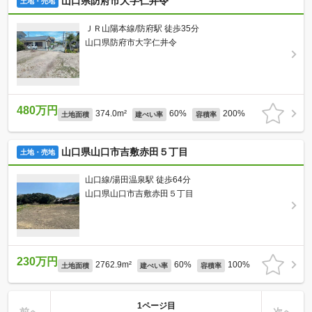
山口県防府市大字仁井令
土地・売地
ＪＲ山陽本線/防府駅 徒歩35分
山口県防府市大字仁井令
480万円
374.0m²
60%
200%
土地面積
建ぺい率
容積率
山口県山口市吉敷赤田５丁目
土地・売地
山口線/湯田温泉駅 徒歩64分
山口県山口市吉敷赤田５丁目
230万円
2762.9m²
60%
100%
土地面積
建ぺい率
容積率
1ページ目
前へ
次へ