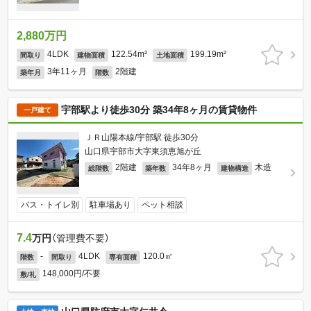
2,880万円
4LDK
122.54m²
199.19m²
間取り
建物面積
土地面積
3年11ヶ月
2階建
築年月
階数
宇部駅より徒歩30分 築34年8ヶ月の賃貸物件
一戸建て
ＪＲ山陽本線/宇部駅 徒歩30分
山口県宇部市大字東須恵旭が丘
2階建
34年8ヶ月
木造
総階数
築年数
建物構造
バス・トイレ別
駐車場あり
ペット相談
7.4
万円
（管理費不要）
-
4LDK
120.0㎡
階数
間取り
専有面積
148,000円/不要
敷/礼