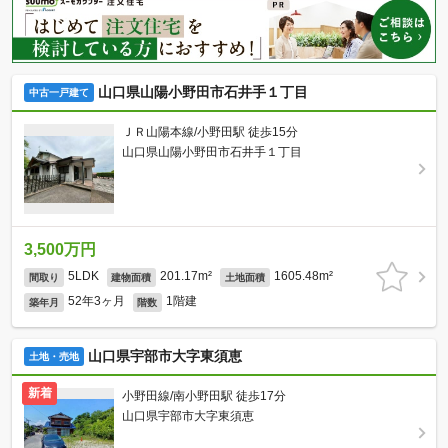
山口県山陽小野田市石井手１丁目
中古一戸建て
ＪＲ山陽本線/小野田駅 徒歩15分
山口県山陽小野田市石井手１丁目
3,500万円
5LDK
201.17m²
1605.48m²
間取り
建物面積
土地面積
52年3ヶ月
1階建
築年月
階数
山口県宇部市大字東須恵
土地・売地
新着
小野田線/南小野田駅 徒歩17分
山口県宇部市大字東須恵