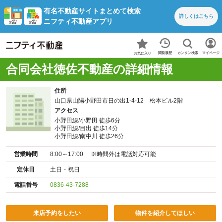
有名不動産サイトまとめて検索
詳しくは
こちら
ニフティ不動産アプリ
カンタン検索
閲覧履歴
マイページ
お気に入り
合同会社徳佐不動産の詳細情報
住所
山口県山陽小野田市日の出1-4-12 松本ビル2階
アクセス
小野田線/小野田 徒歩6分
小野田線/目出 徒歩14分
小野田線/南中川 徒歩26分
営業時間
8:00～17:00 ※時間外は電話対応可能
定休日
土日・祝日
電話番号
0836-43-7288
来店予約をしたい
物件を紹介してほしい