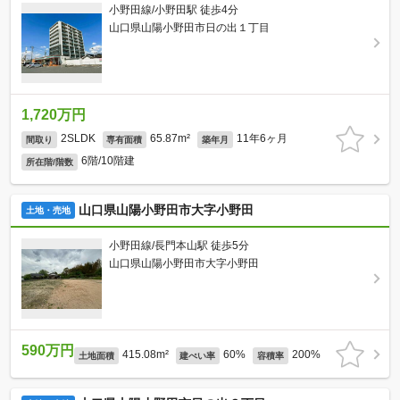
小野田線/小野田駅 徒歩4分
山口県山陽小野田市日の出１丁目
1,720万円
2SLDK
65.87m²
11年6ヶ月
間取り
専有面積
築年月
6階/10階建
所在階/階数
山口県山陽小野田市大字小野田
土地・売地
小野田線/長門本山駅 徒歩5分
山口県山陽小野田市大字小野田
590万円
415.08m²
60%
200%
土地面積
建ぺい率
容積率