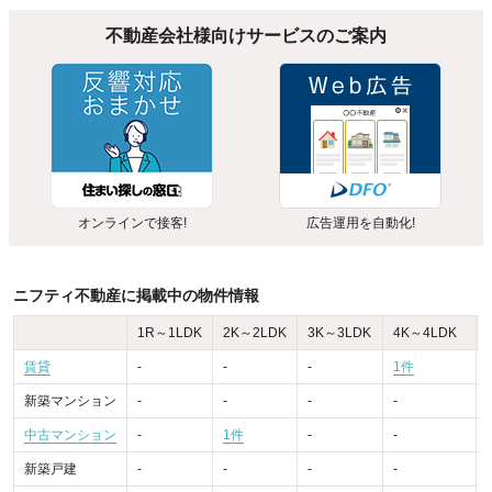
不動産会社様向けサービスのご案内
オンラインで接客!
広告運用を自動化!
ニフティ不動産に掲載中の物件情報
1R～1LDK
2K～2LDK
3K～3LDK
4K～4LDK
賃貸
-
-
-
1件
-
新築マンション
-
-
-
-
-
中古マンション
-
1件
-
-
-
新築戸建
-
-
-
-
-