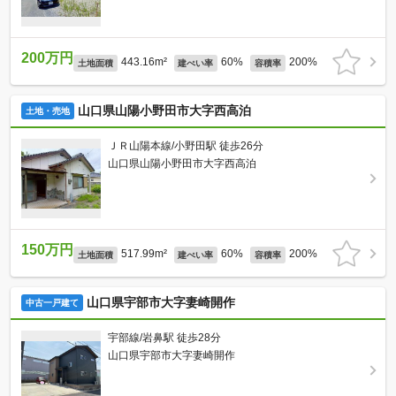
200万円
443.16m²
60%
200%
土地面積
建ぺい率
容積率
山口県山陽小野田市大字西高泊
土地・売地
ＪＲ山陽本線/小野田駅 徒歩26分
山口県山陽小野田市大字西高泊
150万円
517.99m²
60%
200%
土地面積
建ぺい率
容積率
山口県宇部市大字妻崎開作
中古一戸建て
宇部線/岩鼻駅 徒歩28分
山口県宇部市大字妻崎開作