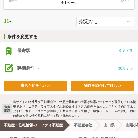
全1ページ
11
件
条件を変更する
最寄駅
-
変更する
詳細条件
-
変更する
来店予約をしたい
物件を紹介してほしい
当サイトの物件及び不動産会社、外壁塗装業者の情報は検索パートナーが提供している情
報であり、ニフティライフスタイル株式会社は内容の責任を負わないことを予めご了承く
免責
事項
ださい。本サービス内でお客様が入力される個人情報は、検索パートナーが取得し、同社
の定める個人情報規約に従って取り扱われます。
不動産・住宅情報のニフティ不動産
不動産会社
山口県
山陽小