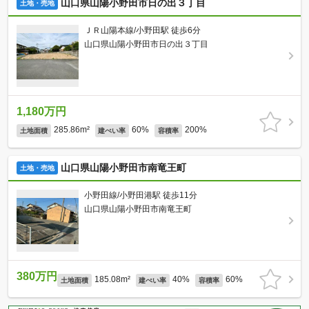
山口県山陽小野田市日の出３丁目
土地・売地
ＪＲ山陽本線/小野田駅 徒歩6分
山口県山陽小野田市日の出３丁目
1,180万円
285.86m²
60%
200%
土地面積
建ぺい率
容積率
山口県山陽小野田市南竜王町
土地・売地
小野田線/小野田港駅 徒歩11分
山口県山陽小野田市南竜王町
380万円
185.08m²
40%
60%
土地面積
建ぺい率
容積率