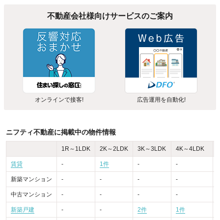
不動産会社様向けサービスのご案内
オンラインで接客!
広告運用を自動化!
ニフティ不動産に掲載中の物件情報
1R～1LDK
2K～2LDK
3K～3LDK
4K～4LDK
賃貸
-
1件
-
-
-
新築マンション
-
-
-
-
-
中古マンション
-
-
-
-
-
新築戸建
-
-
2件
1件
-