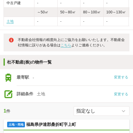
中古戸建
-
-
-
-
-
～50㎡
50～80㎡
80～100㎡
100～130㎡
土地
-
-
-
-
不動産会社情報の精度向上にご協力をお願いいたします。不動産会
社情報に誤りがある場合は
こちら
よりご連絡ください。
杜不動産(株)の物件一覧
最寄駅
-
変更する
詳細条件
土地
変更する
1
件
福島県伊達郡桑折町字上町
土地・売地