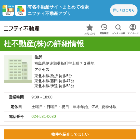
有名不動産サイトまとめて検索
詳しくは
こちら
ニフティ不動産アプリ
カンタン検索
閲覧履歴
マイページ
お気に入り
杜不動産(株)の詳細情報
住所
福島県伊達郡桑折町字上町７３番地
アクセス
東北本線/桑折 徒歩5分
東北本線/藤田 徒歩47分
東北本線/伊達 徒歩53分
営業時間
9:30～18:00
定休日
土曜日・日曜日・祝日、年末年始、GW、夏季休暇
電話番号
024-581-0080
物件を紹介してほしい