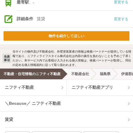
最寄駅
-
変更する
詳細条件
賃貸
変更する
物件を紹介してほしい
当サイトの物件及び不動産会社、外壁塗装業者の情報は検索パートナーが提供している情
報であり、ニフティライフスタイル株式会社は内容の責任を負わないことを予めご了承く
免責
事項
ださい。本サービス内でお客様が入力される個人情報は、検索パートナーが取得し、同社
の定める個人情報規約に従って取り扱われます。
不動産・住宅情報のニフティ不動産
不動産会社
福島県
伊達郡
ニフティ不動産
ニフティ不動産アプリ
＼Because／ ニフティ不動産
賃貸