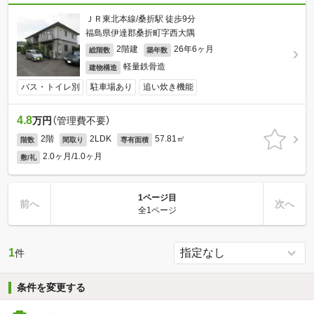
ＪＲ東北本線/桑折駅 徒歩9分
福島県伊達郡桑折町字西大隅
2階建
26年6ヶ月
総階数
築年数
軽量鉄骨造
建物構造
バス・トイレ別
駐車場あり
追い炊き機能
4.8
万円
（管理費不要）
2階
2LDK
57.81㎡
階数
間取り
専有面積
2.0ヶ月/1.0ヶ月
敷/礼
1ページ目
前へ
次へ
全1ページ
1
件
条件を変更する