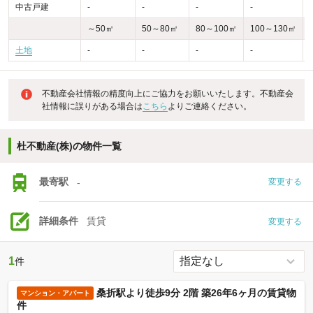
中古戸建
-
-
-
-
-
～50㎡
50～80㎡
80～100㎡
100～130㎡
土地
-
-
-
-
不動産会社情報の精度向上にご協力をお願いいたします。不動産会
社情報に誤りがある場合は
こちら
よりご連絡ください。
杜不動産(株)の物件一覧
最寄駅
-
変更する
詳細条件
賃貸
変更する
1
件
桑折駅より徒歩9分 2階 築26年6ヶ月の賃貸物
マンション・アパート
件