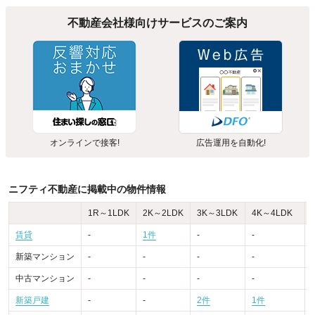
不動産会社様向けサービスのご案内
オンラインで接客!
広告運用を自動化!
ニフティ不動産に掲載中の物件情報
1R～1LDK
2K～2LDK
3K～3LDK
4K～4LDK
賃貸
-
1件
-
-
-
新築マンション
-
-
-
-
-
中古マンション
-
-
-
-
-
新築戸建
-
-
2件
1件
-