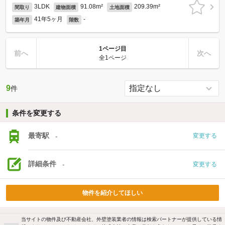
3LDK
91.08m²
209.39m²
間取り
建物面積
土地面積
41年5ヶ月
-
築年月
階数
1ページ目
前へ
次へ
全1ページ
9
件
条件を変更する
最寄駅
-
変更する
詳細条件
-
変更する
物件を紹介してほしい
当サイトの物件及び不動産会社、外壁塗装業者の情報は検索パートナーが提供している情