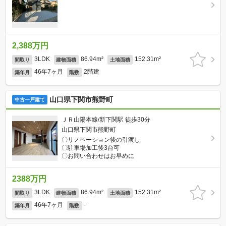
2,388万円
3LDK
86.94m²
152.31m²
間取り
建物面積
土地面積
46年7ヶ月
2階建
築年月
階数
山口県下関市熊野町
中古一戸建て
ＪＲ山陽本線/新下関駅 徒歩30分
山口県下関市熊野町
〇リノベーション後の引渡し
〇駐車場加工後3台可
〇お問い合わせはお早めに
2388万円
3LDK
86.94m²
152.31m²
間取り
建物面積
土地面積
46年7ヶ月
-
築年月
階数