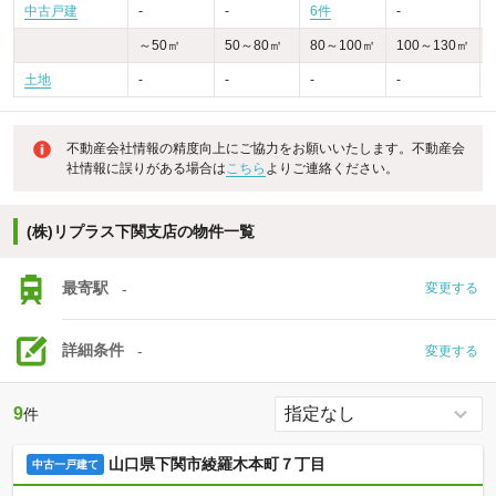
中古戸建
-
-
6件
-
-
～50㎡
50～80㎡
80～100㎡
100～130㎡
土地
-
-
-
-
不動産会社情報の精度向上にご協力をお願いいたします。不動産会
社情報に誤りがある場合は
こちら
よりご連絡ください。
(株)リプラス下関支店の物件一覧
最寄駅
-
変更する
詳細条件
-
変更する
9
件
山口県下関市綾羅木本町７丁目
中古一戸建て