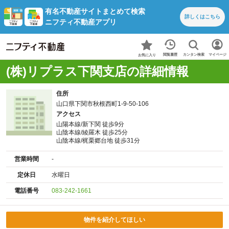
有名不動産サイトまとめて検索
詳しくは
こちら
ニフティ不動産アプリ
カンタン検索
閲覧履歴
マイページ
お気に入り
(株)リプラス下関支店の詳細情報
住所
山口県下関市秋根西町1-9-50-106
アクセス
山陽本線/新下関 徒歩9分
山陰本線/綾羅木 徒歩25分
山陰本線/梶栗郷台地 徒歩31分
営業時間
-
定休日
水曜日
電話番号
083-242-1661
物件を紹介してほしい