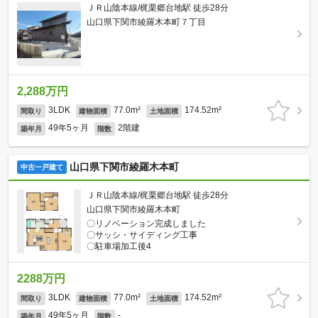
ＪＲ山陰本線/梶栗郷台地駅 徒歩28分
山口県下関市綾羅木本町７丁目
2,288万円
3LDK
77.0m²
174.52m²
間取り
建物面積
土地面積
49年5ヶ月
2階建
築年月
階数
山口県下関市綾羅木本町
中古一戸建て
ＪＲ山陰本線/梶栗郷台地駅 徒歩28分
山口県下関市綾羅木本町
〇リノベーション完成しました
〇サッシ・サイディング工事
〇駐車場加工後4
2288万円
3LDK
77.0m²
174.52m²
間取り
建物面積
土地面積
49年5ヶ月
-
築年月
階数