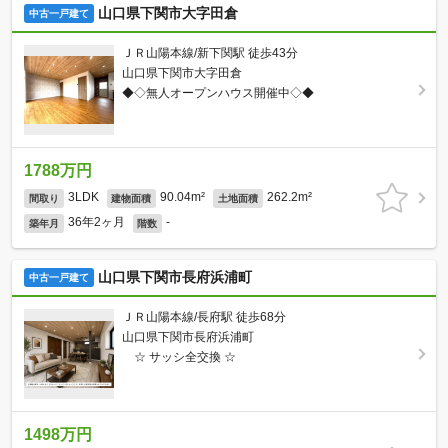
山口県下関市大字田倉
中古一戸建て
ＪＲ山陽本線/新下関駅 徒歩43分
山口県下関市大字田倉
◆◇無人オープンハウス開催中◇◆
1788万円
3LDK
90.04m²
262.2m²
間取り
建物面積
土地面積
36年2ヶ月
-
築年月
階数
山口県下関市長府浜浦町
中古一戸建て
ＪＲ山陽本線/長府駅 徒歩68分
山口県下関市長府浜浦町
☆ サッシ全交換 ☆
1498万円