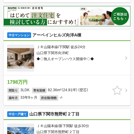
アーベインヒルズ向洋A棟
中古マンション
ＪＲ山陽本線/下関駅 徒歩24分
山口県下関市向洋町
◆◇無人オープンハウス開催中◇◆
1798万円
3LDK
82.36m²（24.91坪）（壁芯）
間取り
専有面積
33年9ヶ月
-/-
築年月
所在階/階数
山口県下関市熊野町２丁目
中古一戸建て
ＪＲ山陽本線/新下関駅 徒歩30分
山口県下関市熊野町２丁目