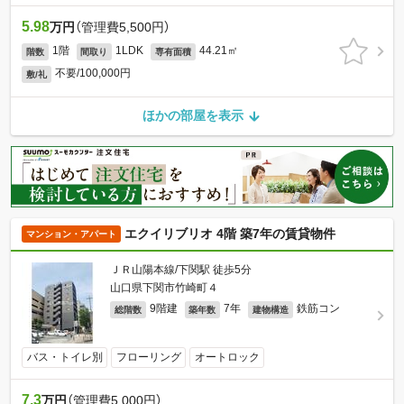
5.98
万円
（管理費5,500円）
1階
1LDK
44.21㎡
階数
間取り
専有面積
不要/100,000円
敷/礼
ほかの部屋を表示
エクイリブリオ 4階 築7年の賃貸物件
マンション・アパート
ＪＲ山陽本線/下関駅 徒歩5分
山口県下関市竹崎町４
9階建
7年
鉄筋コン
総階数
築年数
建物構造
バス・トイレ別
フローリング
オートロック
7.3
万円
（管理費5,000円）