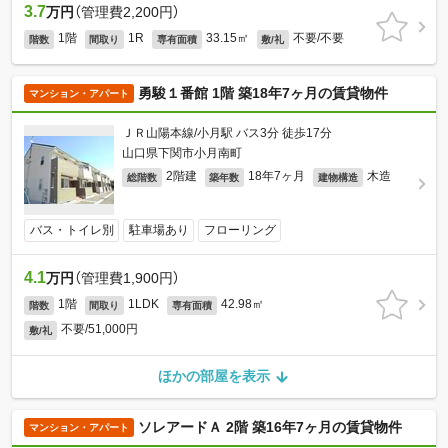
3.7
万円
（管理費2,200円）
1階
1R
33.15㎡
不要/不要
階数
間取り
専有面積
敷/礼
勇駿１番館 1階 築18年7ヶ月の賃貸物件
マンション・アパート
ＪＲ山陽本線/小月駅 バス3分 徒歩17分
山口県下関市小月南町
2階建
18年7ヶ月
木造
総階数
築年数
建物構造
バス・トイレ別
駐車場あり
フローリング
4.1
万円
（管理費1,900円）
1階
1LDK
42.98㎡
階数
間取り
専有面積
不要/51,000円
敷/礼
ほかの部屋を表示
ソレアードＡ 2階 築16年7ヶ月の賃貸物件
マンション・アパート