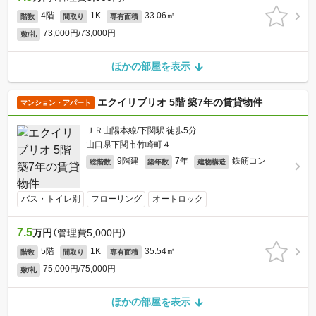
4階
1K
33.06㎡
階数
間取り
専有面積
73,000円/73,000円
敷/礼
ほかの部屋を表示
エクイリブリオ 5階 築7年の賃貸物件
マンション・アパート
ＪＲ山陽本線/下関駅 徒歩5分
山口県下関市竹崎町４
9階建
7年
鉄筋コン
総階数
築年数
建物構造
バス・トイレ別
フローリング
オートロック
7.5
万円
（管理費5,000円）
5階
1K
35.54㎡
階数
間取り
専有面積
75,000円/75,000円
敷/礼
ほかの部屋を表示