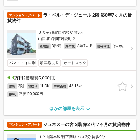
ラ・ベル・デ・ジュール 2階 築8年7ヶ月の賃
マンション・アパート
貸物件
ＪＲ宇部線/居能駅 徒歩5分
山口県宇部市居能町２
3階建
8年7ヶ月
その他
総階数
築年数
建物構造
バス・トイレ別
駐車場あり
オートロック
6.3
万円
（管理費5,000円）
2階
1LDK
43.15㎡
階数
間取り
専有面積
不要/90,000円
敷/礼
ほかの部屋を表示
ジュネス一の宮 2階 築27年7ヶ月の賃貸物件
マンション・アパート
ＪＲ山陽本線/新下関駅 バス3分 徒歩9分