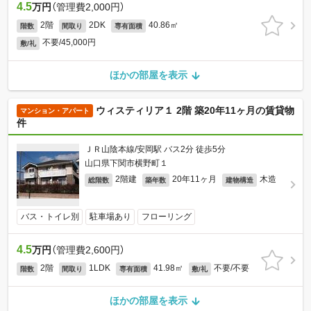
4.5
万円
（管理費2,000円）
2階
2DK
40.86㎡
階数
間取り
専有面積
不要/45,000円
敷/礼
ほかの部屋を表示
ウィスティリア１ 2階 築20年11ヶ月の賃貸物
マンション・アパート
件
ＪＲ山陰本線/安岡駅 バス2分 徒歩5分
山口県下関市横野町１
2階建
20年11ヶ月
木造
総階数
築年数
建物構造
バス・トイレ別
駐車場あり
フローリング
4.5
万円
（管理費2,600円）
2階
1LDK
41.98㎡
不要/不要
階数
間取り
専有面積
敷/礼
ほかの部屋を表示