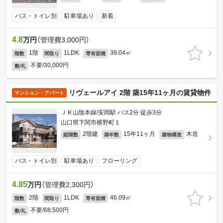
バス・トイレ別
駐車場あり
新着
4.8
万円
（管理費3,000円）
1階
1LDK
39.04㎡
階数
間取り
専有面積
不要/30,000円
敷/礼
リヴェールアイ 2階 築15年11ヶ月の賃貸物件
マンション・アパート
ＪＲ山陰本線/安岡駅 バス2分 徒歩3分
山口県下関市横野町１
2階建
15年11ヶ月
木造
総階数
築年数
建物構造
バス・トイレ別
駐車場あり
フローリング
4.85
万円
（管理費2,300円）
2階
1LDK
46.09㎡
階数
間取り
専有面積
不要/68,500円
敷/礼