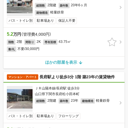
2階建
20年6ヶ月
総階数
築年数
軽量鉄骨
建物構造
バス・トイレ別
駐車場あり
保証人不要
5.2
万円
（管理費4,000円）
2階
2K
43.75㎡
階数
間取り
専有面積
不要/30,000円
敷/礼
ほかの部屋を表示
長府駅より徒歩3分 1階 築23年の賃貸物件
マンション・アパート
ＪＲ山陽本線/長府駅 徒歩3分
山口県下関市長府松小田本町
2階建
23年
軽量鉄骨
総階数
築年数
建物構造
バス・トイレ別
駐車場あり
フローリング