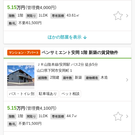
5.15
万円
（管理費4,000円）
1階
1LDK
43.61㎡
階数
間取り
専有面積
不要/61,500円
敷/礼
ほかの部屋を表示
ペンサミエント安岡 1階 新築の賃貸物件
マンション・アパート
ＪＲ山陰本線/安岡駅 バス2分 徒歩5分
山口県下関市安岡町１
2階建
新築
木造
総階数
築年数
建物構造
バス・トイレ別
駐車場あり
ペット相談
5.15
万円
（管理費4,100円）
1階
1LDK
44.7㎡
階数
間取り
専有面積
不要/71,500円
敷/礼