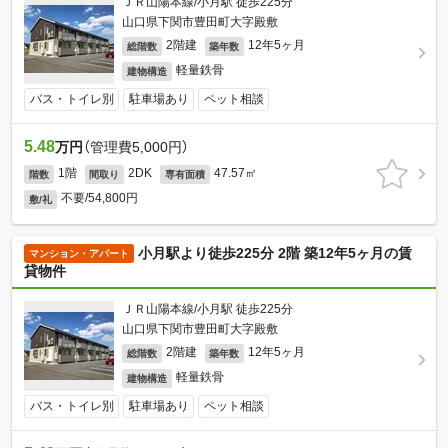
ＪＲ山陽本線/小月駅 徒歩225分
山口県下関市豊田町大字殿敷
2階建
12年5ヶ月
総階数
築年数
軽量鉄骨
建物構造
バス・トイレ別
駐車場あり
ペット相談
5.48
万円
（管理費5,000円）
1階
2DK
47.57㎡
階数
間取り
専有面積
不要/54,800円
敷/礼
小月駅より徒歩225分 2階 築12年5ヶ月の賃
マンション・アパート
貸物件
ＪＲ山陽本線/小月駅 徒歩225分
山口県下関市豊田町大字殿敷
2階建
12年5ヶ月
総階数
築年数
軽量鉄骨
建物構造
バス・トイレ別
駐車場あり
ペット相談