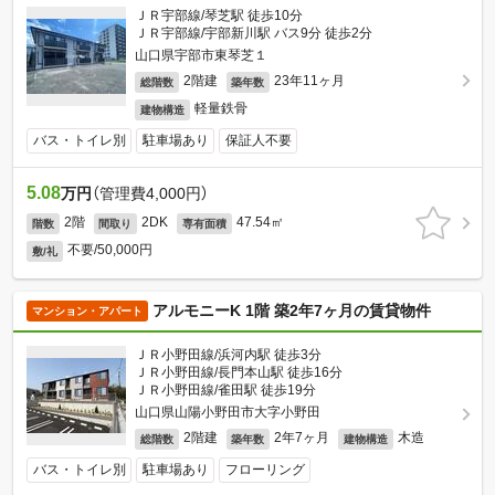
ＪＲ宇部線/琴芝駅 徒歩10分
ＪＲ宇部線/宇部新川駅 バス9分 徒歩2分
山口県宇部市東琴芝１
2階建
23年11ヶ月
総階数
築年数
軽量鉄骨
建物構造
バス・トイレ別
駐車場あり
保証人不要
5.08
万円
（管理費4,000円）
2階
2DK
47.54㎡
階数
間取り
専有面積
不要/50,000円
敷/礼
アルモニーK 1階 築2年7ヶ月の賃貸物件
マンション・アパート
ＪＲ小野田線/浜河内駅 徒歩3分
ＪＲ小野田線/長門本山駅 徒歩16分
ＪＲ小野田線/雀田駅 徒歩19分
山口県山陽小野田市大字小野田
2階建
2年7ヶ月
木造
総階数
築年数
建物構造
バス・トイレ別
駐車場あり
フローリング