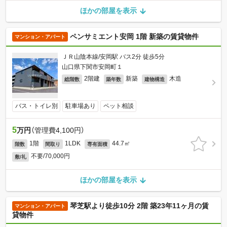
ほかの部屋を表示
ペンサミエント安岡 1階 新築の賃貸物件
マンション・アパート
ＪＲ山陰本線/安岡駅 バス2分 徒歩5分
山口県下関市安岡町１
2階建
新築
木造
総階数
築年数
建物構造
バス・トイレ別
駐車場あり
ペット相談
5
万円
（管理費4,100円）
1階
1LDK
44.7㎡
階数
間取り
専有面積
不要/70,000円
敷/礼
ほかの部屋を表示
琴芝駅より徒歩10分 2階 築23年11ヶ月の賃
マンション・アパート
貸物件