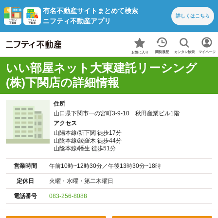
有名不動産サイトまとめて検索
詳しくは
こちら
ニフティ不動産アプリ
カンタン検索
閲覧履歴
マイページ
お気に入り
いい部屋ネット大東建託リーシング
(株)下関店の詳細情報
住所
山口県下関市一の宮町3-9-10 秋田産業ビル1階
アクセス
山陽本線/新下関 徒歩17分
山陰本線/綾羅木 徒歩44分
山陰本線/幡生 徒歩51分
営業時間
午前10時~12時30分／午後13時30分~18時
定休日
火曜・水曜・第二木曜日
電話番号
083-256-8088