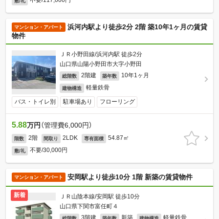
不要/117,000円
敷/礼
浜河内駅より徒歩2分 2階 築10年1ヶ月の賃貸
マンション・アパート
物件
ＪＲ小野田線/浜河内駅 徒歩2分
山口県山陽小野田市大字小野田
2階建
10年1ヶ月
総階数
築年数
軽量鉄骨
建物構造
バス・トイレ別
駐車場あり
フローリング
5.88
万円
（管理費6,000円）
2階
2LDK
54.87㎡
階数
間取り
専有面積
不要/30,000円
敷/礼
安岡駅より徒歩10分 1階 新築の賃貸物件
マンション・アパート
新着
ＪＲ山陰本線/安岡駅 徒歩10分
山口県下関市富任町４
3階建
新築
軽量鉄骨
総階数
築年数
建物構造