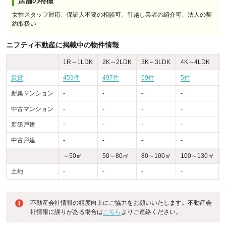
店舗の特徴
女性スタッフ対応、保証人不要の相談可、引越し業者の紹介可、法人の契
約取扱い
ニフティ不動産に掲載中の物件情報
1R～1LDK
2K～2LDK
3K～3LDK
4K～4LDK
賃貸
459件
497件
69件
5件
新築マンション
-
-
-
-
-
中古マンション
-
-
-
-
-
新築戸建
-
-
-
-
-
中古戸建
-
-
-
-
-
～50㎡
50～80㎡
80～100㎡
100～130㎡
土地
-
-
-
-
-
不動産会社情報の精度向上にご協力をお願いいたします。不動産会
社情報に誤りがある場合は
こちら
よりご連絡ください。