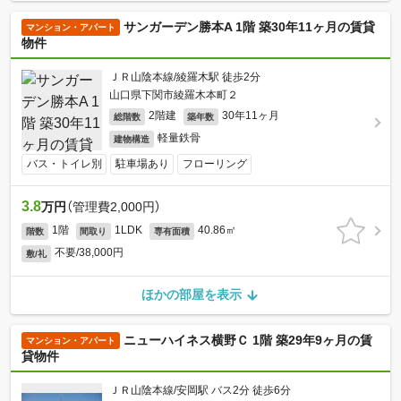
サンガーデン勝本A 1階 築30年11ヶ月の賃貸
マンション・アパート
物件
ＪＲ山陰本線/綾羅木駅 徒歩2分
山口県下関市綾羅木本町２
2階建
30年11ヶ月
総階数
築年数
軽量鉄骨
建物構造
バス・トイレ別
駐車場あり
フローリング
3.8
万円
（管理費2,000円）
1階
1LDK
40.86㎡
階数
間取り
専有面積
不要/38,000円
敷/礼
ほかの部屋を表示
ニューハイネス横野Ｃ 1階 築29年9ヶ月の賃
マンション・アパート
貸物件
ＪＲ山陰本線/安岡駅 バス2分 徒歩6分