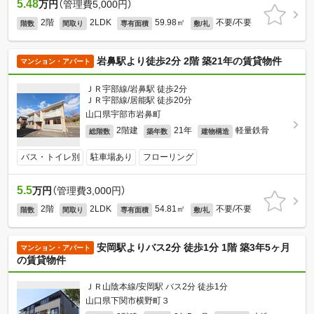
5.48
万円
（管理費5,000円）
2階
2LDK
59.98㎡
不要/不要
階数
間取り
専有面積
敷/礼
岩鼻駅より徒歩2分 2階 築21年の賃貸物件
マンション・アパート
ＪＲ宇部線/岩鼻駅 徒歩2分
ＪＲ宇部線/居能駅 徒歩20分
山口県宇部市岩鼻町
2階建
21年
軽量鉄骨
総階数
築年数
建物構造
バス・トイレ別
駐車場あり
フローリング
5.5
万円
（管理費3,000円）
2階
2LDK
54.81㎡
不要/不要
階数
間取り
専有面積
敷/礼
安岡駅よりバス2分 徒歩1分 1階 築3年5ヶ月
マンション・アパート
の賃貸物件
ＪＲ山陰本線/安岡駅 バス2分 徒歩1分
山口県下関市横野町３