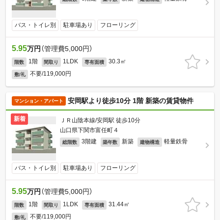
バス・トイレ別
駐車場あり
フローリング
5.95
万円
（管理費5,000円）
1階
1LDK
30.3㎡
階数
間取り
専有面積
不要/119,000円
敷/礼
安岡駅より徒歩10分 1階 新築の賃貸物件
マンション・アパート
新着
ＪＲ山陰本線/安岡駅 徒歩10分
山口県下関市富任町４
3階建
新築
軽量鉄骨
総階数
築年数
建物構造
バス・トイレ別
駐車場あり
フローリング
5.95
万円
（管理費5,000円）
1階
1LDK
31.44㎡
階数
間取り
専有面積
不要/119,000円
敷/礼