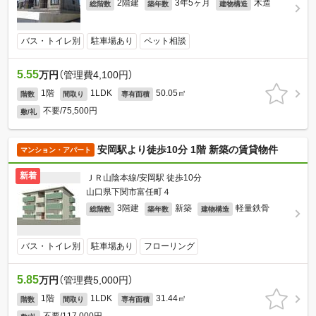
2階建
3年5ヶ月
木造
総階数
築年数
建物構造
バス・トイレ別
駐車場あり
ペット相談
5.55
万円
（管理費4,100円）
1階
1LDK
50.05㎡
階数
間取り
専有面積
不要/75,500円
敷/礼
安岡駅より徒歩10分 1階 新築の賃貸物件
マンション・アパート
新着
ＪＲ山陰本線/安岡駅 徒歩10分
山口県下関市富任町４
3階建
新築
軽量鉄骨
総階数
築年数
建物構造
バス・トイレ別
駐車場あり
フローリング
5.85
万円
（管理費5,000円）
1階
1LDK
31.44㎡
階数
間取り
専有面積