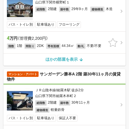
山口県下関市横野町１
2階建
29年9ヶ月
木造
総階数
築年数
建物構造
バス・トイレ別
駐車場あり
フローリング
4
万円
（管理費2,200円）
1階
2DK
44.34㎡
不要/不要
階数
間取り
専有面積
敷/礼
ほかの部屋を表示
サンガーデン勝本A 2階 築30年11ヶ月の賃貸
マンション・アパート
物件
ＪＲ山陰本線/綾羅木駅 徒歩2分
山口県下関市綾羅木本町２
2階建
30年11ヶ月
総階数
築年数
軽量鉄骨
建物構造
バス・トイレ別
駐車場あり
保証人不要