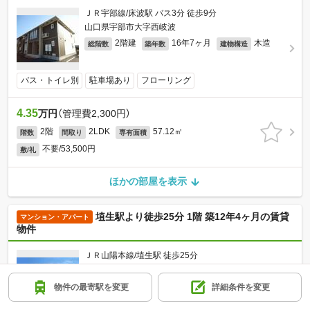
ＪＲ宇部線/床波駅 バス3分 徒歩9分
山口県宇部市大字西岐波
2階建
16年7ヶ月
木造
総階数
築年数
建物構造
バス・トイレ別
駐車場あり
フローリング
4.35
万円
（管理費2,300円）
2階
2LDK
57.12㎡
階数
間取り
専有面積
不要/53,500円
敷/礼
ほかの部屋を表示
埴生駅より徒歩25分 1階 築12年4ヶ月の賃貸
マンション・アパート
物件
ＪＲ山陽本線/埴生駅 徒歩25分
山口県山陽小野田市大字埴生
2階建
12年4ヶ月
総階数
築年数
物件の最寄駅を変更
詳細条件を変更
軽量鉄骨
建物構造