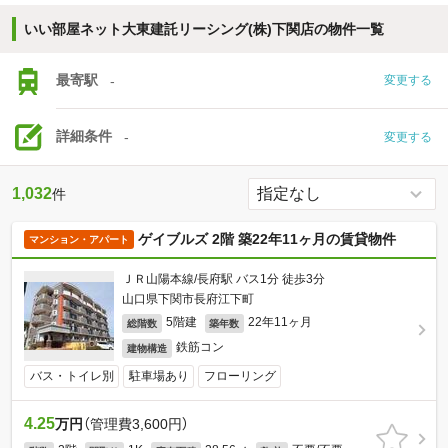
いい部屋ネット大東建託リーシング(株)下関店の物件一覧
最寄駅
-
変更する
詳細条件
-
変更する
1,032
件
ゲイブルズ 2階 築22年11ヶ月の賃貸物件
マンション・アパート
ＪＲ山陽本線/長府駅 バス1分 徒歩3分
山口県下関市長府江下町
5階建
22年11ヶ月
総階数
築年数
鉄筋コン
建物構造
バス・トイレ別
駐車場あり
フローリング
4.25
万円
（管理費3,600円）