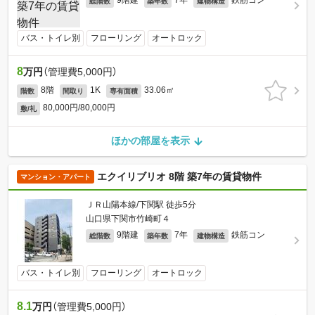
9階建
7年
鉄筋コン
総階数
築年数
建物構造
バス・トイレ別
フローリング
オートロック
8
万円
（管理費5,000円）
8階
1K
33.06㎡
階数
間取り
専有面積
80,000円/80,000円
敷/礼
ほかの部屋を表示
エクイリブリオ 8階 築7年の賃貸物件
マンション・アパート
ＪＲ山陽本線/下関駅 徒歩5分
山口県下関市竹崎町４
9階建
7年
鉄筋コン
総階数
築年数
建物構造
バス・トイレ別
フローリング
オートロック
8.1
万円
（管理費5,000円）