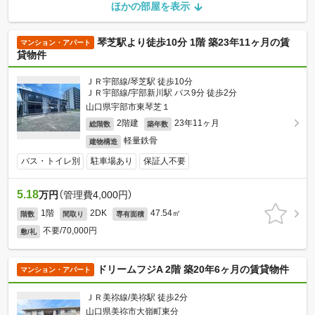
ほかの部屋を表示
琴芝駅より徒歩10分 1階 築23年11ヶ月の賃
マンション・アパート
貸物件
ＪＲ宇部線/琴芝駅 徒歩10分
ＪＲ宇部線/宇部新川駅 バス9分 徒歩2分
山口県宇部市東琴芝１
2階建
23年11ヶ月
総階数
築年数
軽量鉄骨
建物構造
バス・トイレ別
駐車場あり
保証人不要
5.18
万円
（管理費4,000円）
1階
2DK
47.54㎡
階数
間取り
専有面積
不要/70,000円
敷/礼
ドリームフジA 2階 築20年6ヶ月の賃貸物件
マンション・アパート
ＪＲ美祢線/美祢駅 徒歩2分
山口県美祢市大嶺町東分