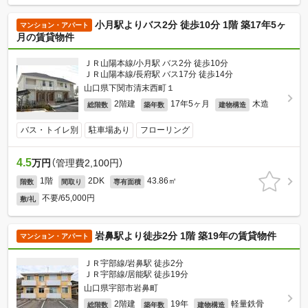
小月駅よりバス2分 徒歩10分 1階 築17年5ヶ
マンション・アパート
月の賃貸物件
ＪＲ山陽本線/小月駅 バス2分 徒歩10分
ＪＲ山陽本線/長府駅 バス17分 徒歩14分
山口県下関市清末西町１
2階建
17年5ヶ月
木造
総階数
築年数
建物構造
バス・トイレ別
駐車場あり
フローリング
4.5
万円
（管理費2,100円）
1階
2DK
43.86㎡
階数
間取り
専有面積
不要/65,000円
敷/礼
岩鼻駅より徒歩2分 1階 築19年の賃貸物件
マンション・アパート
ＪＲ宇部線/岩鼻駅 徒歩2分
ＪＲ宇部線/居能駅 徒歩19分
山口県宇部市岩鼻町
2階建
19年
軽量鉄骨
総階数
築年数
建物構造