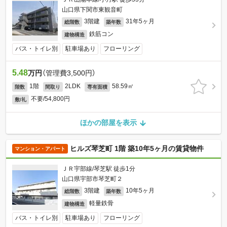
山口県下関市東観音町
3階建
31年5ヶ月
総階数
築年数
鉄筋コン
建物構造
バス・トイレ別
駐車場あり
フローリング
5.48
万円
（管理費3,500円）
1階
2LDK
58.59㎡
階数
間取り
専有面積
不要/54,800円
敷/礼
ほかの部屋を表示
ヒルズ琴芝町 1階 築10年5ヶ月の賃貸物件
マンション・アパート
ＪＲ宇部線/琴芝駅 徒歩1分
山口県宇部市琴芝町２
3階建
10年5ヶ月
総階数
築年数
軽量鉄骨
建物構造
バス・トイレ別
駐車場あり
フローリング