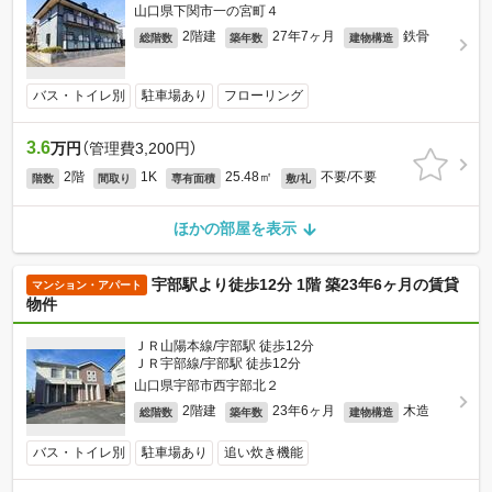
山口県下関市一の宮町４
2階建
27年7ヶ月
鉄骨
総階数
築年数
建物構造
バス・トイレ別
駐車場あり
フローリング
3.6
万円
（管理費3,200円）
2階
1K
25.48㎡
不要/不要
階数
間取り
専有面積
敷/礼
ほかの部屋を表示
宇部駅より徒歩12分 1階 築23年6ヶ月の賃貸
マンション・アパート
物件
ＪＲ山陽本線/宇部駅 徒歩12分
ＪＲ宇部線/宇部駅 徒歩12分
山口県宇部市西宇部北２
2階建
23年6ヶ月
木造
総階数
築年数
建物構造
バス・トイレ別
駐車場あり
追い炊き機能