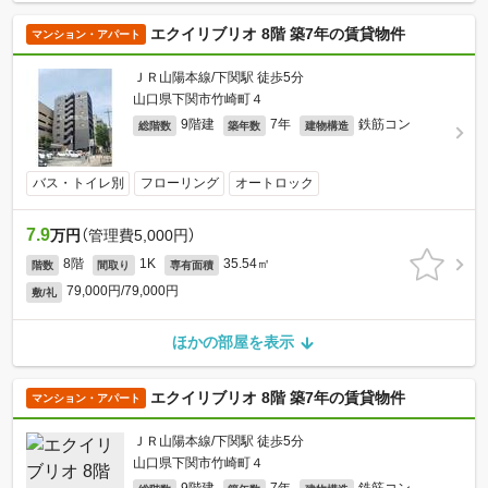
エクイリブリオ 8階 築7年の賃貸物件
マンション・アパート
ＪＲ山陽本線/下関駅 徒歩5分
山口県下関市竹崎町４
9階建
7年
鉄筋コン
総階数
築年数
建物構造
バス・トイレ別
フローリング
オートロック
7.9
万円
（管理費5,000円）
8階
1K
35.54㎡
階数
間取り
専有面積
79,000円/79,000円
敷/礼
ほかの部屋を表示
エクイリブリオ 8階 築7年の賃貸物件
マンション・アパート
ＪＲ山陽本線/下関駅 徒歩5分
山口県下関市竹崎町４