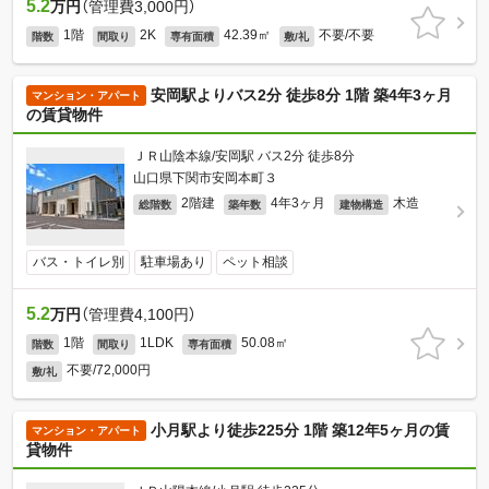
5.2
万円
（管理費3,000円）
1階
2K
42.39㎡
不要/不要
階数
間取り
専有面積
敷/礼
安岡駅よりバス2分 徒歩8分 1階 築4年3ヶ月
マンション・アパート
の賃貸物件
ＪＲ山陰本線/安岡駅 バス2分 徒歩8分
山口県下関市安岡本町３
2階建
4年3ヶ月
木造
総階数
築年数
建物構造
バス・トイレ別
駐車場あり
ペット相談
5.2
万円
（管理費4,100円）
1階
1LDK
50.08㎡
階数
間取り
専有面積
不要/72,000円
敷/礼
小月駅より徒歩225分 1階 築12年5ヶ月の賃
マンション・アパート
貸物件