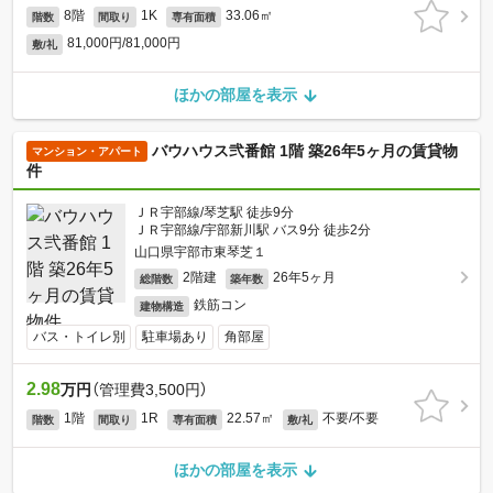
8階
1K
33.06㎡
階数
間取り
専有面積
81,000円/81,000円
敷/礼
ほかの部屋を表示
バウハウス弐番館 1階 築26年5ヶ月の賃貸物
マンション・アパート
件
ＪＲ宇部線/琴芝駅 徒歩9分
ＪＲ宇部線/宇部新川駅 バス9分 徒歩2分
山口県宇部市東琴芝１
2階建
26年5ヶ月
総階数
築年数
鉄筋コン
建物構造
バス・トイレ別
駐車場あり
角部屋
2.98
万円
（管理費3,500円）
1階
1R
22.57㎡
不要/不要
階数
間取り
専有面積
敷/礼
ほかの部屋を表示