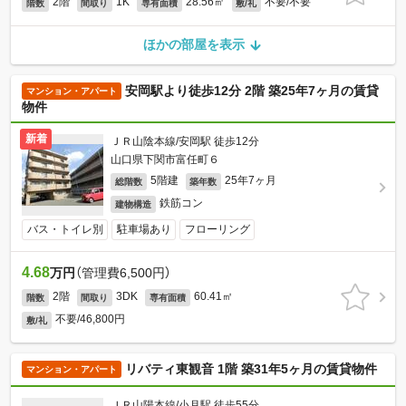
2階
1K
28.56㎡
不要/不要
階数
間取り
専有面積
敷/礼
ほかの部屋を表示
安岡駅より徒歩12分 2階 築25年7ヶ月の賃貸
マンション・アパート
物件
新着
ＪＲ山陰本線/安岡駅 徒歩12分
山口県下関市富任町６
5階建
25年7ヶ月
総階数
築年数
鉄筋コン
建物構造
バス・トイレ別
駐車場あり
フローリング
4.68
万円
（管理費6,500円）
2階
3DK
60.41㎡
階数
間取り
専有面積
不要/46,800円
敷/礼
リバティ東観音 1階 築31年5ヶ月の賃貸物件
マンション・アパート
ＪＲ山陽本線/小月駅 徒歩55分