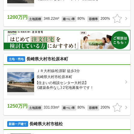
1200万円
346.22m²
80%
200%
土地面積
建ぺい率
容積率
長崎県大村市松原本町
土地・売地
ＪＲ大村線/松原駅 徒歩3分
長崎県大村市松原本町
【住まいの相談センター大村店】
《建築条件なし》2宅地募集中です！
1250万円
331.03m²
80%
200%
土地面積
建ぺい率
容積率
長崎県大村市植松
新築一戸建て