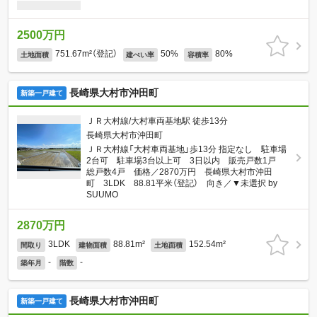
2500万円
751.67m²（登記）
50%
80%
土地面積
建ぺい率
容積率
長崎県大村市沖田町
新築一戸建て
ＪＲ大村線/大村車両基地駅 徒歩13分
長崎県大村市沖田町
ＪＲ大村線「大村車両基地」歩13分 指定なし 駐車場
2台可 駐車場3台以上可 3日以内 販売戸数1戸
総戸数4戸 価格／2870万円 長崎県大村市沖田
町 3LDK 88.81平米（登記） 向き／▼未選択 by
SUUMO
2870万円
3LDK
88.81m²
152.54m²
間取り
建物面積
土地面積
-
-
築年月
階数
長崎県大村市沖田町
新築一戸建て