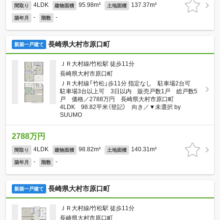
4LDK
95.98m²
137.37m²
間取り
建物面積
土地面積
-
-
築年月
階数
長崎県大村市原口町
新築一戸建て
ＪＲ大村線/竹松駅 徒歩11分
長崎県大村市原口町
ＪＲ大村線「竹松」歩11分 指定なし 駐車場2台可
駐車場3台以上可 3日以内 販売戸数1戸 総戸数5
戸 価格／2788万円 長崎県大村市原口町
4LDK 98.82平米（登記） 向き／▼未選択 by
SUUMO
2788万円
4LDK
98.82m²
140.31m²
間取り
建物面積
土地面積
-
-
築年月
階数
長崎県大村市原口町
新築一戸建て
ＪＲ大村線/竹松駅 徒歩11分
長崎県大村市原口町