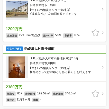
ＪＲ大村線/大村駅 徒歩12分
長崎県大村市三城町
【住まいの相談センター大村店】
《建築条件なし》前面道路も広めです
1200万円
229.53m²（登記）
50%
80%
土地面積
建ぺい率
容積率
長崎県大村市沖田町
中古一戸建て
ＪＲ大村線/大村車両基地駅 徒歩13分
長崎県大村市沖田町
【住まいの相談センター大村店】
和邸宅ならではのゆとりある暮らしを叶えます
2380万円
7DK
192.52m²
346.0m²
間取り
建物面積
土地面積
31年8ヶ月
-
築年月
階数