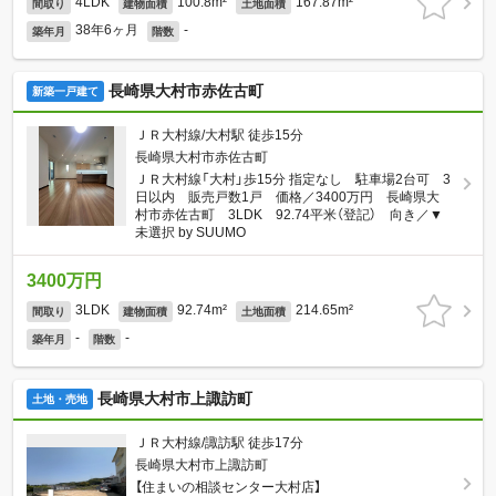
4LDK
100.8m²
167.87m²
間取り
建物面積
土地面積
38年6ヶ月
-
築年月
階数
長崎県大村市赤佐古町
新築一戸建て
ＪＲ大村線/大村駅 徒歩15分
長崎県大村市赤佐古町
ＪＲ大村線「大村」歩15分 指定なし 駐車場2台可 3
日以内 販売戸数1戸 価格／3400万円 長崎県大
村市赤佐古町 3LDK 92.74平米（登記） 向き／▼
未選択 by SUUMO
3400万円
3LDK
92.74m²
214.65m²
間取り
建物面積
土地面積
-
-
築年月
階数
長崎県大村市上諏訪町
土地・売地
ＪＲ大村線/諏訪駅 徒歩17分
長崎県大村市上諏訪町
【住まいの相談センター大村店】