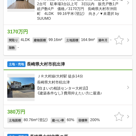
2台可 駐車場3台以上可 3日以内 販売戸数1戸
総戸数4戸 価格／3170万円 長崎県大村市沖田
町 4LDK 99.16平米（登記） 向き／▼未選択 by
SUUMO
3170万円
4LDK
99.16m²
164.9m²
-
間取り
建物面積
土地面積
築年月
-
階数
長崎県大村市杭出津
土地・売地
ＪＲ大村線/大村駅 徒歩14分
長崎県大村市杭出津
【住まいの相談センター大村店】
《建築条件なし》費用抑えたい方に最適♪
380万円
80.76m²（登記）
60%
200%
土地面積
建ぺい率
容積率