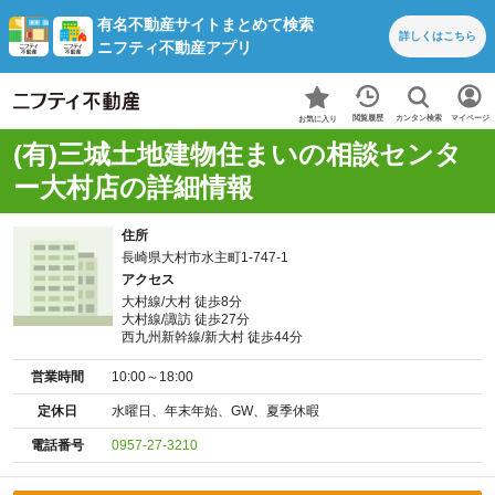
有名不動産サイトまとめて検索
詳しくは
こちら
ニフティ不動産アプリ
カンタン検索
閲覧履歴
マイページ
お気に入り
(有)三城土地建物住まいの相談センタ
ー大村店の詳細情報
住所
長崎県大村市水主町1-747-1
アクセス
大村線/大村 徒歩8分
大村線/諏訪 徒歩27分
西九州新幹線/新大村 徒歩44分
営業時間
10:00～18:00
定休日
水曜日、年末年始、GW、夏季休暇
電話番号
0957-27-3210