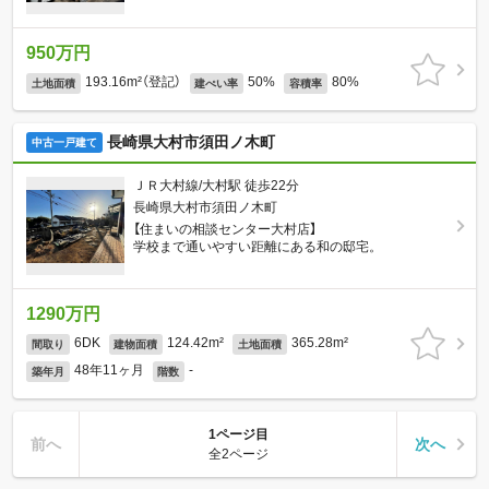
950万円
193.16m²（登記）
50%
80%
土地面積
建ぺい率
容積率
長崎県大村市須田ノ木町
中古一戸建て
ＪＲ大村線/大村駅 徒歩22分
長崎県大村市須田ノ木町
【住まいの相談センター大村店】
学校まで通いやすい距離にある和の邸宅。
1290万円
6DK
124.42m²
365.28m²
間取り
建物面積
土地面積
48年11ヶ月
-
築年月
階数
1ページ目
前へ
次へ
全2ページ