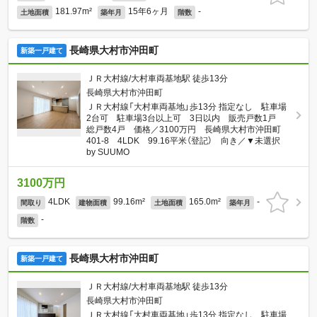
181.97m²
15年6ヶ月
-
土地面積
築年月
階数
長崎県大村市沖田町
新築一戸建て
ＪＲ大村線/大村車両基地駅 徒歩13分
長崎県大村市沖田町
ＪＲ大村線「大村車両基地」歩13分 指定なし 駐車場
2台可 駐車場3台以上可 3日以内 販売戸数1戸
総戸数4戸 価格／3100万円 長崎県大村市沖田町
401-8 4LDK 99.16平米（登記） 向き／▼未選択
by SUUMO
3100万円
4LDK
99.16m²
165.0m²
-
間取り
建物面積
土地面積
築年月
-
階数
長崎県大村市沖田町
新築一戸建て
ＪＲ大村線/大村車両基地駅 徒歩13分
長崎県大村市沖田町
ＪＲ大村線「大村車両基地」歩13分 指定なし 駐車場