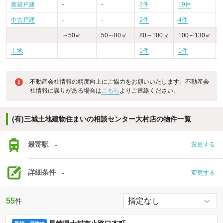
新築戸建
-
-
3件
19件
-
中古戸建
-
-
2件
4件
～50㎡
50～80㎡
80～100㎡
100～130㎡
土地
-
-
1件
1件
不動産会社情報の精度向上にご協力をお願いいたします。不動産会
社情報に誤りがある場合は
こちら
よりご連絡ください。
(有)三城土地建物住まいの相談センター大村店の物件一覧
最寄駅
-
変更する
詳細条件
-
変更する
55
件