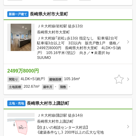
長崎県大村市大里町
新築一戸建て
ＪＲ大村線/岩松駅 徒歩13分
長崎県大村市大里町
ＪＲ大村線「岩松」歩13分 指定なし 駐車場2台可
駐車場3台以上可 3日以内 販売戸数1戸 価格／
2499万8000円 長崎県大村市大里町 4LDK+S（納
戸） 105.16平米（登記） 向き／▼未選択 by
SUUMO
2499万8000円
4LDK+S（納戸）
105.16m²
間取り
建物面積
202.67m²
-
-
土地面積
築年月
階数
長崎県大村市上諏訪町
土地・売地
ＪＲ大村線/諏訪駅 徒歩14分
長崎県大村市上諏訪町
【住まいの相談センター大村店】
《建築条件なし》 200坪以上の広大な宅地