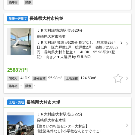
-
-
築年月
階数
長崎県大村市松並
新築一戸建て
ＪＲ大村線/諏訪駅 徒歩20分
長崎県大村市松並
ＪＲ大村線「諏訪」歩20分 指定なし 駐車場2台可 3
日以内 販売戸数1戸 総戸数2戸 価格／2588万
円 長崎県大村市松並１ 4LDK 95.98平米（登
記） 向き／▼未選択 by SUUMO
2588万円
4LDK
95.98m²
124.63m²
間取り
建物面積
土地面積
-
-
築年月
階数
長崎県大村市木場
土地・売地
ＪＲ大村線/大村駅 徒歩22分
長崎県大村市木場
【住まいの相談センター大村店】
《建築条件なし》小学校なんとすぐそこ!!