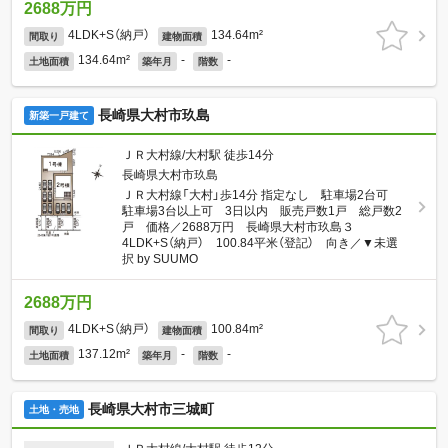
2688万円
4LDK+S（納戸）
134.64m²
間取り
建物面積
134.64m²
-
-
土地面積
築年月
階数
長崎県大村市玖島
新築一戸建て
ＪＲ大村線/大村駅 徒歩14分
長崎県大村市玖島
ＪＲ大村線「大村」歩14分 指定なし 駐車場2台可
駐車場3台以上可 3日以内 販売戸数1戸 総戸数2
戸 価格／2688万円 長崎県大村市玖島３
4LDK+S（納戸） 100.84平米（登記） 向き／▼未選
択 by SUUMO
2688万円
4LDK+S（納戸）
100.84m²
間取り
建物面積
137.12m²
-
-
土地面積
築年月
階数
長崎県大村市三城町
土地・売地