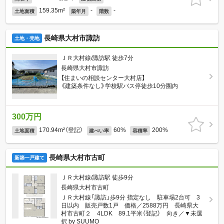
159.35m²
-
-
土地面積
築年月
階数
長崎県大村市諏訪
土地・売地
ＪＲ大村線/諏訪駅 徒歩7分
長崎県大村市諏訪
【住まいの相談センター大村店】
《建築条件なし》学校駅バス停徒歩10分圏内
300万円
170.94m²（登記）
60%
200%
土地面積
建ぺい率
容積率
長崎県大村市古町
新築一戸建て
ＪＲ大村線/諏訪駅 徒歩9分
長崎県大村市古町
ＪＲ大村線「諏訪」歩9分 指定なし 駐車場2台可 3
日以内 販売戸数1戸 価格／2588万円 長崎県大
村市古町２ 4LDK 89.1平米（登記） 向き／▼未選
択 by SUUMO