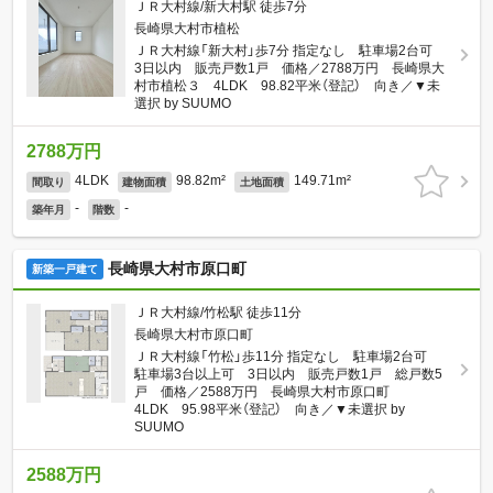
ＪＲ大村線/新大村駅 徒歩7分
長崎県大村市植松
ＪＲ大村線「新大村」歩7分 指定なし 駐車場2台可
3日以内 販売戸数1戸 価格／2788万円 長崎県大
村市植松３ 4LDK 98.82平米（登記） 向き／▼未
選択 by SUUMO
2788万円
4LDK
98.82m²
149.71m²
間取り
建物面積
土地面積
-
-
築年月
階数
長崎県大村市原口町
新築一戸建て
ＪＲ大村線/竹松駅 徒歩11分
長崎県大村市原口町
ＪＲ大村線「竹松」歩11分 指定なし 駐車場2台可
駐車場3台以上可 3日以内 販売戸数1戸 総戸数5
戸 価格／2588万円 長崎県大村市原口町
4LDK 95.98平米（登記） 向き／▼未選択 by
SUUMO
2588万円