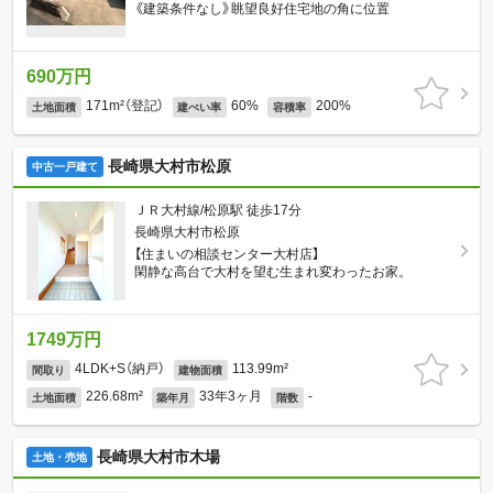
《建築条件なし》眺望良好住宅地の角に位置
690万円
171m²（登記）
60%
200%
土地面積
建ぺい率
容積率
長崎県大村市松原
中古一戸建て
ＪＲ大村線/松原駅 徒歩17分
長崎県大村市松原
【住まいの相談センター大村店】
閑静な高台で大村を望む生まれ変わったお家。
1749万円
4LDK+S（納戸）
113.99m²
間取り
建物面積
226.68m²
33年3ヶ月
-
土地面積
築年月
階数
長崎県大村市木場
土地・売地