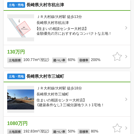
長崎県大村市杭出津
土地・売地
ＪＲ大村線/大村駅 徒歩13分
長崎県大村市杭出津
【住まいの相談センター大村店】
金額優先の方におすすめなコンパクトな土地！
130万円
100.77m²（登記）
60%
200%
土地面積
建ぺい率
容積率
長崎県大村市三城町
土地・売地
ＪＲ大村線/大村駅 徒歩18分
長崎県大村市三城町
住まいの相談センター大村店】
《建築条件なし》三城分譲地ラスト1宅地！
1080万円
192.83m²（登記）
50%
80%
土地面積
建ぺい率
容積率