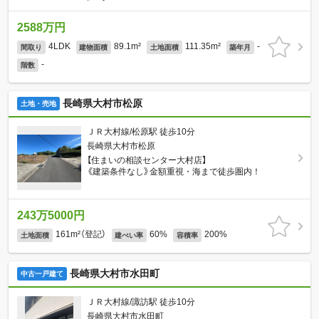
2588万円
4LDK
89.1m²
111.35m²
-
間取り
建物面積
土地面積
築年月
-
階数
長崎県大村市松原
土地・売地
ＪＲ大村線/松原駅 徒歩10分
長崎県大村市松原
【住まいの相談センター大村店】
《建築条件なし》金額重視・海まで徒歩圏内！
243万5000円
161m²（登記）
60%
200%
土地面積
建ぺい率
容積率
長崎県大村市水田町
中古一戸建て
ＪＲ大村線/諏訪駅 徒歩10分
長崎県大村市水田町