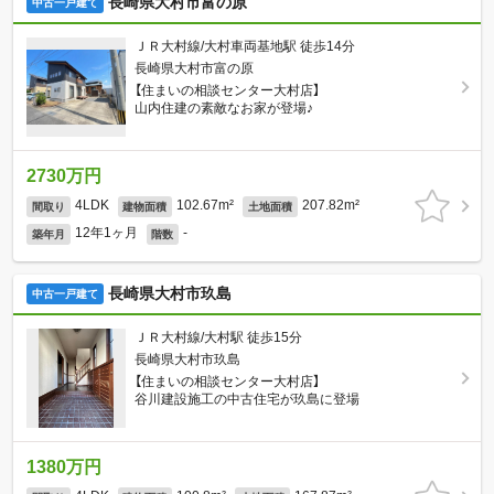
長崎県大村市富の原
中古一戸建て
ＪＲ大村線/大村車両基地駅 徒歩14分
長崎県大村市富の原
【住まいの相談センター大村店】
山内住建の素敵なお家が登場♪
2730万円
4LDK
102.67m²
207.82m²
間取り
建物面積
土地面積
12年1ヶ月
-
築年月
階数
長崎県大村市玖島
中古一戸建て
ＪＲ大村線/大村駅 徒歩15分
長崎県大村市玖島
【住まいの相談センター大村店】
谷川建設施工の中古住宅が玖島に登場
1380万円