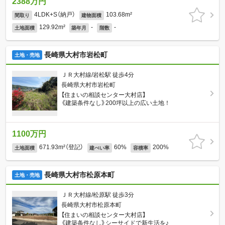
2388万円
4LDK+S（納戸）
103.68m²
間取り
建物面積
129.92m²
-
-
土地面積
築年月
階数
長崎県大村市岩松町
土地・売地
ＪＲ大村線/岩松駅 徒歩4分
長崎県大村市岩松町
【住まいの相談センター大村店】
《建築条件なし》200坪以上の広い土地！
1100万円
671.93m²（登記）
60%
200%
土地面積
建ぺい率
容積率
長崎県大村市松原本町
土地・売地
ＪＲ大村線/松原駅 徒歩3分
長崎県大村市松原本町
【住まいの相談センター大村店】
《建築条件なし》シーサイドで新生活を♪