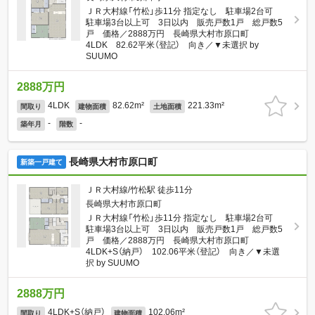
ＪＲ大村線「竹松」歩11分 指定なし 駐車場2台可
駐車場3台以上可 3日以内 販売戸数1戸 総戸数5
戸 価格／2888万円 長崎県大村市原口町
4LDK 82.62平米（登記） 向き／▼未選択 by
SUUMO
2888万円
4LDK
82.62m²
221.33m²
間取り
建物面積
土地面積
-
-
築年月
階数
長崎県大村市原口町
新築一戸建て
ＪＲ大村線/竹松駅 徒歩11分
長崎県大村市原口町
ＪＲ大村線「竹松」歩11分 指定なし 駐車場2台可
駐車場3台以上可 3日以内 販売戸数1戸 総戸数5
戸 価格／2888万円 長崎県大村市原口町
4LDK+S（納戸） 102.06平米（登記） 向き／▼未選
択 by SUUMO
2888万円
4LDK+S（納戸）
102.06m²
間取り
建物面積