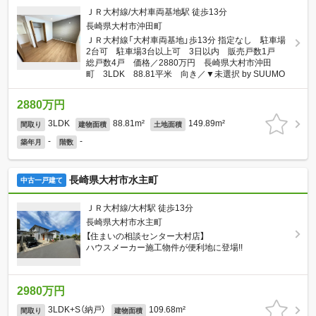
ＪＲ大村線/大村車両基地駅 徒歩13分
長崎県大村市沖田町
ＪＲ大村線「大村車両基地」歩13分 指定なし 駐車場
2台可 駐車場3台以上可 3日以内 販売戸数1戸
総戸数4戸 価格／2880万円 長崎県大村市沖田
町 3LDK 88.81平米 向き／▼未選択 by SUUMO
2880万円
3LDK
88.81m²
149.89m²
間取り
建物面積
土地面積
-
-
築年月
階数
長崎県大村市水主町
中古一戸建て
ＪＲ大村線/大村駅 徒歩13分
長崎県大村市水主町
【住まいの相談センター大村店】
ハウスメーカー施工物件が便利地に登場!!
2980万円
3LDK+S（納戸）
109.68m²
間取り
建物面積