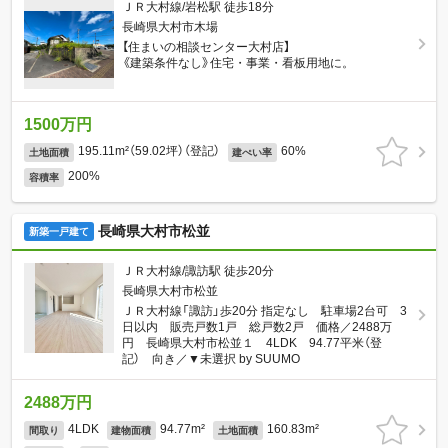
ＪＲ大村線/岩松駅 徒歩18分
長崎県大村市木場
【住まいの相談センター大村店】
《建築条件なし》住宅・事業・看板用地に。
1500万円
195.11m²（59.02坪）（登記）
60%
土地面積
建ぺい率
200%
容積率
長崎県大村市松並
新築一戸建て
ＪＲ大村線/諏訪駅 徒歩20分
長崎県大村市松並
ＪＲ大村線「諏訪」歩20分 指定なし 駐車場2台可 3
日以内 販売戸数1戸 総戸数2戸 価格／2488万
円 長崎県大村市松並１ 4LDK 94.77平米（登
記） 向き／▼未選択 by SUUMO
2488万円
4LDK
94.77m²
160.83m²
間取り
建物面積
土地面積