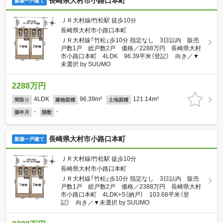
長崎県大村市小路口本町
新築一戸建て
ＪＲ大村線/竹松駅 徒歩10分
長崎県大村市小路口本町
ＪＲ大村線「竹松」歩10分 指定なし 3日以内 販売
戸数1戸 総戸数2戸 価格／2288万円 長崎県大村
市小路口本町 4LDK 96.39平米（登記） 向き／▼
未選択 by SUUMO
2288万円
4LDK
96.39m²
121.14m²
間取り
建物面積
土地面積
-
-
築年月
階数
長崎県大村市小路口本町
新築一戸建て
ＪＲ大村線/竹松駅 徒歩10分
長崎県大村市小路口本町
ＪＲ大村線「竹松」歩10分 指定なし 3日以内 販売
戸数1戸 総戸数2戸 価格／2388万円 長崎県大村
市小路口本町 4LDK+S（納戸） 103.68平米（登
記） 向き／▼未選択 by SUUMO