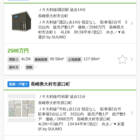
ＪＲ大村線/諏訪駅 徒歩14分
長崎県大村市古町
ＪＲ大村線「諏訪」歩14分 指定なし 駐車場2台可 3
日以内 販売戸数1戸 価格／2588万円 長崎県大
村市古町１ 4LDK 95.58平米（登記） 向き／▼未
選択 by SUUMO
2588万円
4LDK
95.58m²
127.99m²
間取り
建物面積
土地面積
-
-
築年月
階数
長崎県大村市原口町
新築一戸建て
ＪＲ大村線/竹松駅 徒歩11分
長崎県大村市原口町
ＪＲ大村線「竹松」歩11分 指定なし 駐車場2台可
駐車場3台以上可 3日以内 販売戸数1戸 総戸数5
戸 価格／2688万円 長崎県大村市原口町
4LDK+S（納戸） 134.64平米（登記） 向き／▼未選
択 by SUUMO