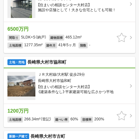
【住まいの相談センター大村店】
施設や店舗として！大きな住宅としても可能！
6500万円
5LDK+S（納戸）
465.12m²
間取り
建物面積
1277.35m²
41年5ヶ月
-
土地面積
築年月
階数
長崎県大村市協和町
土地・売地
ＪＲ大村線/大村駅 徒歩29分
長崎県大村市協和町
【住まいの相談センター大村店】
《建築条件なし》平家建築可能な広さかつ平地
1200万円
266.34m²（登記）
60%
200%
土地面積
建ぺい率
容積率
長崎県大村市古町
新築一戸建て