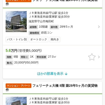
件
ＪＲ東海道本線/守山駅 徒歩1分
ＪＲ東海道本線/栗東駅 徒歩30分
滋賀県守山市梅田町
10階建
28年5ヶ月
総階数
築年数
鉄筋コン
建物構造
バス・トイレ別
オートロック
南向き
5.6
万円
（管理費5,000円）
9階
1K
27.0㎡
階数
間取り
専有面積
20,000円/50,000円
敷/礼
ほかの部屋を表示
フェリーチェ大橋 8階 築28年5ヶ月の賃貸物
マンション・アパート
件
ＪＲ東海道本線/守山駅 徒歩1分
ＪＲ東海道本線/栗東駅 徒歩30分