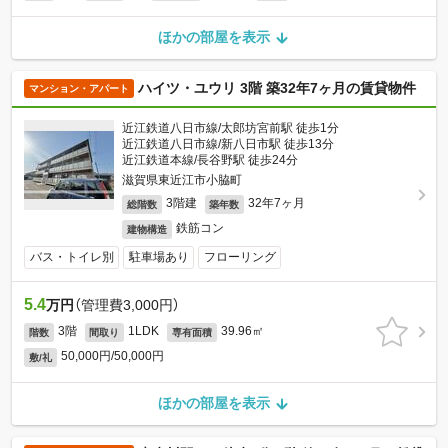
ほかの部屋を表示
ハイツ・ユウリ 3階 築32年7ヶ月の賃貸物件
マンション・アパート
近江鉄道八日市線/太郎坊宮前駅 徒歩1分
近江鉄道八日市線/新八日市駅 徒歩13分
近江鉄道本線/長谷野駅 徒歩24分
滋賀県東近江市小脇町
3階建
32年7ヶ月
総階数
築年数
鉄筋コン
建物構造
バス・トイレ別
駐車場あり
フローリング
5.4
万円
（管理費3,000円）
3階
1LDK
39.96㎡
階数
間取り
専有面積
50,000円/50,000円
敷/礼
ほかの部屋を表示