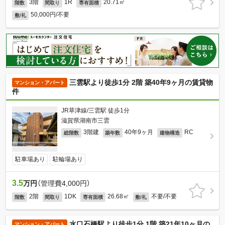
3階
1R
20.71㎡
階数
間取り
専有面積
50,000円/不要
敷/礼
三雲駅より徒歩1分 2階 築40年9ヶ月の賃貸物
マンション・アパート
件
JR草津線/三雲駅 徒歩1分
滋賀県湖南市三雲
3階建
40年9ヶ月
RC
総階数
築年数
建物構造
駐車場あり
駐輪場あり
3.5
万円
（管理費4,000円）
2階
1DK
26.68㎡
不要/不要
階数
間取り
専有面積
敷/礼
水口石橋駅より徒歩1分 1階 築21年10ヶ月の
マンション・アパート