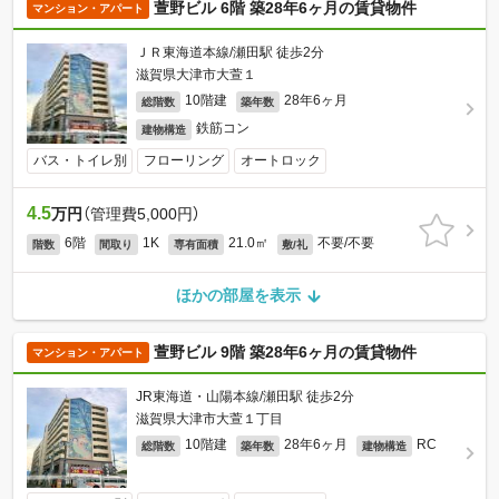
萱野ビル 6階 築28年6ヶ月の賃貸物件
マンション・アパート
ＪＲ東海道本線/瀬田駅 徒歩2分
滋賀県大津市大萱１
10階建
28年6ヶ月
総階数
築年数
鉄筋コン
建物構造
バス・トイレ別
フローリング
オートロック
4.5
万円
（管理費5,000円）
6階
1K
21.0㎡
不要/不要
階数
間取り
専有面積
敷/礼
ほかの部屋を表示
萱野ビル 9階 築28年6ヶ月の賃貸物件
マンション・アパート
JR東海道・山陽本線/瀬田駅 徒歩2分
滋賀県大津市大萱１丁目
10階建
28年6ヶ月
RC
総階数
築年数
建物構造