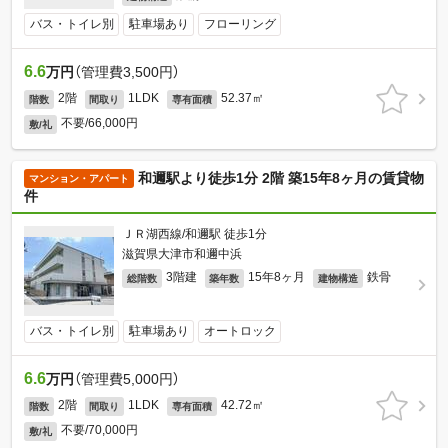
バス・トイレ別
駐車場あり
フローリング
6.6
万円
（管理費3,500円）
2階
1LDK
52.37㎡
階数
間取り
専有面積
不要/66,000円
敷/礼
和邇駅より徒歩1分 2階 築15年8ヶ月の賃貸物
マンション・アパート
件
ＪＲ湖西線/和邇駅 徒歩1分
滋賀県大津市和邇中浜
3階建
15年8ヶ月
鉄骨
総階数
築年数
建物構造
バス・トイレ別
駐車場あり
オートロック
6.6
万円
（管理費5,000円）
2階
1LDK
42.72㎡
階数
間取り
専有面積
不要/70,000円
敷/礼