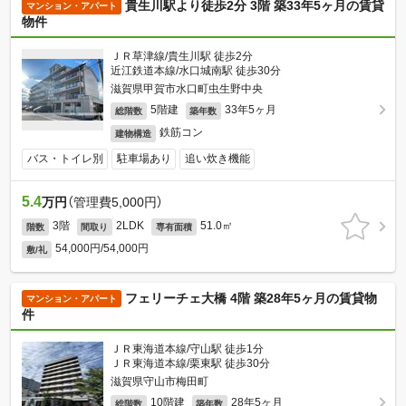
貴生川駅より徒歩2分 3階 築33年5ヶ月の賃貸
マンション・アパート
物件
ＪＲ草津線/貴生川駅 徒歩2分
近江鉄道本線/水口城南駅 徒歩30分
滋賀県甲賀市水口町虫生野中央
5階建
33年5ヶ月
総階数
築年数
鉄筋コン
建物構造
バス・トイレ別
駐車場あり
追い炊き機能
5.4
万円
（管理費5,000円）
3階
2LDK
51.0㎡
階数
間取り
専有面積
54,000円/54,000円
敷/礼
フェリーチェ大橋 4階 築28年5ヶ月の賃貸物
マンション・アパート
件
ＪＲ東海道本線/守山駅 徒歩1分
ＪＲ東海道本線/栗東駅 徒歩30分
滋賀県守山市梅田町
10階建
28年5ヶ月
総階数
築年数