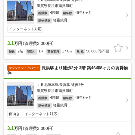
滋賀県長浜市南呉服町
4階建
46年8ヶ月
総階数
築年数
軽量鉄骨
建物構造
インターネット対応
3.1
万円
（管理費3,000円）
2階
1R
17.0㎡
50,000円/不要
階数
間取り
専有面積
敷/礼
長浜駅より徒歩2分 3階 築46年8ヶ月の賃貸物
マンション・アパート
件
ＪＲ北陸本線/長浜駅 徒歩2分
滋賀県長浜市南呉服町
4階建
46年8ヶ月
総階数
築年数
軽量鉄骨
建物構造
南向き
インターネット対応
3.1
万円
（管理費3,000円）