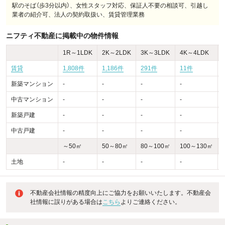
駅のそば（歩3分以内）、女性スタッフ対応、保証人不要の相談可、引越し
業者の紹介可、法人の契約取扱い、賃貸管理業務
ニフティ不動産に掲載中の物件情報
1R～1LDK
2K～2LDK
3K～3LDK
4K～4LDK
賃貸
1,808件
1,186件
291件
11件
新築マンション
-
-
-
-
-
中古マンション
-
-
-
-
-
新築戸建
-
-
-
-
-
中古戸建
-
-
-
-
-
～50㎡
50～80㎡
80～100㎡
100～130㎡
土地
-
-
-
-
-
不動産会社情報の精度向上にご協力をお願いいたします。不動産会
社情報に誤りがある場合は
こちら
よりご連絡ください。