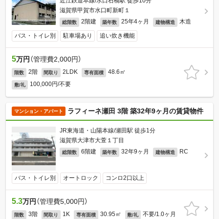
近江鉄道本線/水口石橋駅 徒歩10分
滋賀県甲賀市水口町新町１
2階建
25年4ヶ月
木造
総階数
築年数
建物構造
バス・トイレ別
駐車場あり
追い炊き機能
5
万円
（管理費2,000円）
2階
2LDK
48.6㎡
階数
間取り
専有面積
100,000円/不要
敷/礼
ラフィーネ瀬田 3階 築32年9ヶ月の賃貸物件
マンション・アパート
JR東海道・山陽本線/瀬田駅 徒歩1分
滋賀県大津市大萱１丁目
6階建
32年9ヶ月
RC
総階数
築年数
建物構造
バス・トイレ別
オートロック
コンロ2口以上
5.3
万円
（管理費5,000円）
3階
1K
30.95㎡
不要/1.0ヶ月
階数
間取り
専有面積
敷/礼