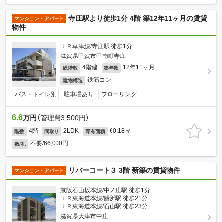
寺庄駅より徒歩1分 4階 築12年11ヶ月の賃貸
マンション・アパート
物件
ＪＲ草津線/寺庄駅 徒歩1分
滋賀県甲賀市甲南町寺庄
4階建
12年11ヶ月
総階数
築年数
鉄筋コン
建物構造
バス・トイレ別
駐車場あり
フローリング
6.6
万円
（管理費3,500円）
4階
2LDK
60.18㎡
階数
間取り
専有面積
不要/66,000円
敷/礼
リバーコート３ 3階 新築の賃貸物件
マンション・アパート
京阪石山坂本線/中ノ庄駅 徒歩1分
ＪＲ東海道本線/膳所駅 徒歩21分
ＪＲ東海道本線/石山駅 徒歩23分
滋賀県大津市中庄１