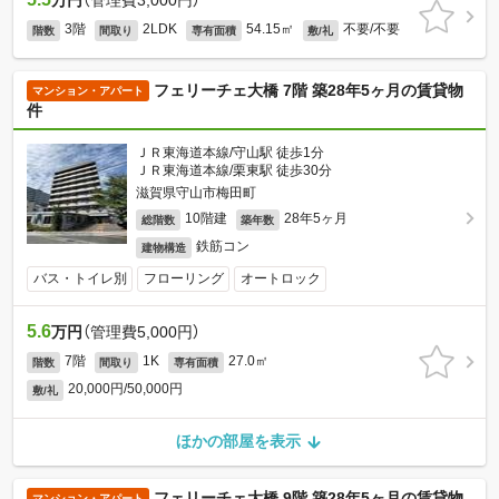
万円
（管理費3,000円）
3階
2LDK
54.15㎡
不要/不要
階数
間取り
専有面積
敷/礼
フェリーチェ大橋 7階 築28年5ヶ月の賃貸物
マンション・アパート
件
ＪＲ東海道本線/守山駅 徒歩1分
ＪＲ東海道本線/栗東駅 徒歩30分
滋賀県守山市梅田町
10階建
28年5ヶ月
総階数
築年数
鉄筋コン
建物構造
バス・トイレ別
フローリング
オートロック
5.6
万円
（管理費5,000円）
7階
1K
27.0㎡
階数
間取り
専有面積
20,000円/50,000円
敷/礼
ほかの部屋を表示
フェリーチェ大橋 9階 築28年5ヶ月の賃貸物
マンション・アパート