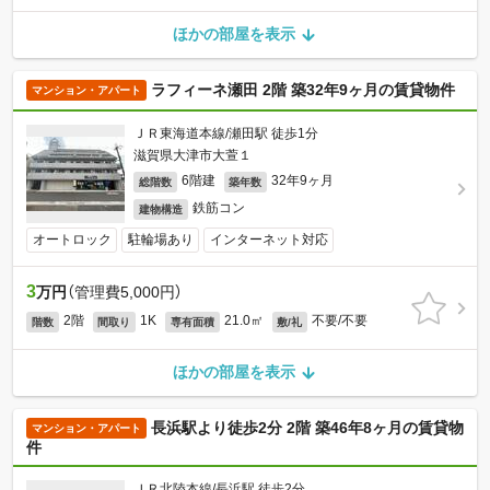
ほかの部屋を表示
ラフィーネ瀬田 2階 築32年9ヶ月の賃貸物件
マンション・アパート
ＪＲ東海道本線/瀬田駅 徒歩1分
滋賀県大津市大萱１
6階建
32年9ヶ月
総階数
築年数
鉄筋コン
建物構造
オートロック
駐輪場あり
インターネット対応
3
万円
（管理費5,000円）
2階
1K
21.0㎡
不要/不要
階数
間取り
専有面積
敷/礼
ほかの部屋を表示
長浜駅より徒歩2分 2階 築46年8ヶ月の賃貸物
マンション・アパート
件
ＪＲ北陸本線/長浜駅 徒歩2分