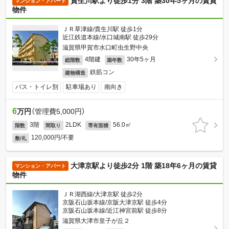
貴生川駅より徒歩1分 3階 築30年5ヶ月の賃貸
マンション・アパート
物件
ＪＲ草津線/貴生川駅 徒歩1分
近江鉄道本線/水口城南駅 徒歩29分
滋賀県甲賀市水口町虫生野中央
4階建
30年5ヶ月
総階数
築年数
鉄筋コン
建物構造
バス・トイレ別
駐車場あり
南向き
6
万円
（管理費5,000円）
3階
2LDK
56.0㎡
階数
間取り
専有面積
120,000円/不要
敷/礼
大津京駅より徒歩2分 1階 築18年6ヶ月の賃貸
マンション・アパート
物件
ＪＲ湖西線/大津京駅 徒歩2分
京阪石山坂本線/京阪大津京駅 徒歩4分
京阪石山坂本線/近江神宮前駅 徒歩8分
滋賀県大津市皇子が丘２