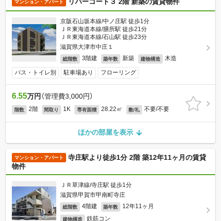
リバーコート３ 2階 新築の賃貸物件
マンション・アパート
京阪石山坂本線/中ノ庄駅 徒歩1分
ＪＲ東海道本線/膳所駅 徒歩21分
ＪＲ東海道本線/石山駅 徒歩23分
滋賀県大津市中庄１
3階建
新築
木造
総階数
築年数
建物構造
バス・トイレ別
駐車場あり
フローリング
6.55
万円
（管理費3,000円）
2階
1K
28.22㎡
不要/不要
階数
間取り
専有面積
敷/礼
ほかの部屋を表示
寺庄駅より徒歩1分 2階 築12年11ヶ月の賃貸
マンション・アパート
物件
ＪＲ草津線/寺庄駅 徒歩1分
滋賀県甲賀市甲南町寺庄
4階建
12年11ヶ月
総階数
築年数
鉄筋コン
建物構造