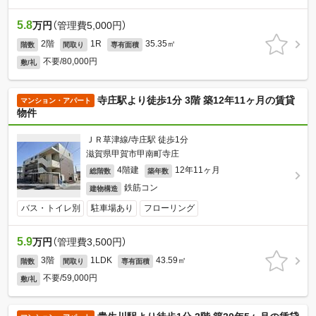
5.8
万円
（管理費5,000円）
2階
1R
35.35㎡
階数
間取り
専有面積
不要/80,000円
敷/礼
寺庄駅より徒歩1分 3階 築12年11ヶ月の賃貸
マンション・アパート
物件
ＪＲ草津線/寺庄駅 徒歩1分
滋賀県甲賀市甲南町寺庄
4階建
12年11ヶ月
総階数
築年数
鉄筋コン
建物構造
バス・トイレ別
駐車場あり
フローリング
5.9
万円
（管理費3,500円）
3階
1LDK
43.59㎡
階数
間取り
専有面積
不要/59,000円
敷/礼