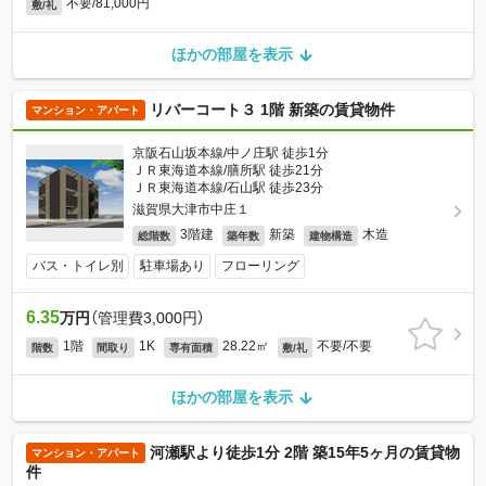
不要/81,000円
敷/礼
ほかの部屋を表示
リバーコート３ 1階 新築の賃貸物件
マンション・アパート
京阪石山坂本線/中ノ庄駅 徒歩1分
ＪＲ東海道本線/膳所駅 徒歩21分
ＪＲ東海道本線/石山駅 徒歩23分
滋賀県大津市中庄１
3階建
新築
木造
総階数
築年数
建物構造
バス・トイレ別
駐車場あり
フローリング
6.35
万円
（管理費3,000円）
1階
1K
28.22㎡
不要/不要
階数
間取り
専有面積
敷/礼
ほかの部屋を表示
河瀬駅より徒歩1分 2階 築15年5ヶ月の賃貸物
マンション・アパート
件