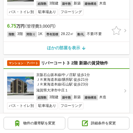
3階建
新築
木造
総階数
築年数
建物構造
バス・トイレ別
駐車場あり
フローリング
6.75
万円
（管理費3,000円）
3階
1K
28.22㎡
不要/不要
階数
間取り
専有面積
敷/礼
ほかの部屋を表示
リバーコート３ 2階 新築の賃貸物件
マンション・アパート
京阪石山坂本線/中ノ庄駅 徒歩1分
ＪＲ東海道本線/膳所駅 徒歩21分
ＪＲ東海道本線/石山駅 徒歩23分
滋賀県大津市中庄１
3階建
新築
木造
総階数
築年数
建物構造
バス・トイレ別
駐車場あり
フローリング
6.8
万円
（管理費3,000円）
物件の最寄駅を変更
詳細条件を変更
2階
1K
28.22㎡
不要/不要
階数
間取り
専有面積
敷/礼