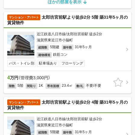
ほかの部屋を表示
太郎坊宮前駅より徒歩2分 5階 築31年5ヶ月の
マンション・アパート
賃貸物件
近江鉄道八日市線/太郎坊宮前駅 徒歩2分
滋賀県東近江市小脇町
5階建
31年5ヶ月
総階数
築年数
鉄筋コン
建物構造
バス・トイレ別
駐車場あり
フローリング
4
万円
（管理費3,000円）
5階
1K
23.4㎡
不要/不要
階数
間取り
専有面積
敷/礼
太郎坊宮前駅より徒歩2分 4階 築31年5ヶ月の
マンション・アパート
賃貸物件
近江鉄道八日市線/太郎坊宮前駅 徒歩2分
滋賀県東近江市小脇町
5階建
31年5ヶ月
総階数
築年数