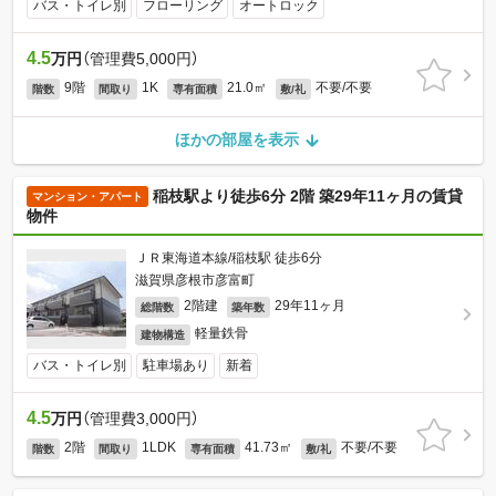
バス・トイレ別
フローリング
オートロック
4.5
万円
（管理費5,000円）
9階
1K
21.0㎡
不要/不要
階数
間取り
専有面積
敷/礼
ほかの部屋を表示
稲枝駅より徒歩6分 2階 築29年11ヶ月の賃貸
マンション・アパート
物件
ＪＲ東海道本線/稲枝駅 徒歩6分
滋賀県彦根市彦富町
2階建
29年11ヶ月
総階数
築年数
軽量鉄骨
建物構造
バス・トイレ別
駐車場あり
新着
4.5
万円
（管理費3,000円）
2階
1LDK
41.73㎡
不要/不要
階数
間取り
専有面積
敷/礼