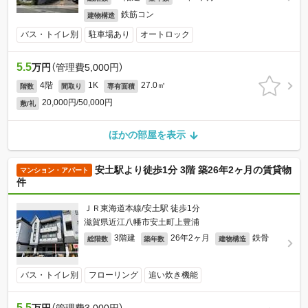
鉄筋コン
建物構造
バス・トイレ別
駐車場あり
オートロック
5.5
万円
（管理費5,000円）
4階
1K
27.0㎡
階数
間取り
専有面積
20,000円/50,000円
敷/礼
ほかの部屋を表示
安土駅より徒歩1分 3階 築26年2ヶ月の賃貸物
マンション・アパート
件
ＪＲ東海道本線/安土駅 徒歩1分
滋賀県近江八幡市安土町上豊浦
3階建
26年2ヶ月
鉄骨
総階数
築年数
建物構造
バス・トイレ別
フローリング
追い炊き機能
5.5