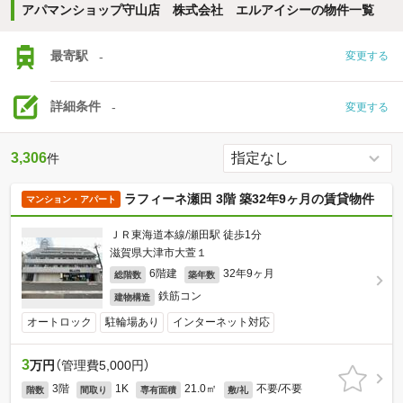
アパマンショップ守山店 株式会社 エルアイシーの物件一覧
最寄駅
-
変更する
詳細条件
-
変更する
3,306
件
ラフィーネ瀬田 3階 築32年9ヶ月の賃貸物件
マンション・アパート
ＪＲ東海道本線/瀬田駅 徒歩1分
滋賀県大津市大萱１
6階建
32年9ヶ月
総階数
築年数
鉄筋コン
建物構造
オートロック
駐輪場あり
インターネット対応
3
万円
（管理費5,000円）
3階
1K
21.0㎡
不要/不要
階数
間取り
専有面積
敷/礼