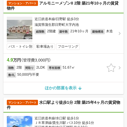
アルモニーメゾンII 2階 築21年10ヶ月の賃貸
マンション・アパート
物件
近江鉄道本線/日野駅 徒歩3分
滋賀県蒲生郡日野町大字内池
2階建
21年10ヶ月
木造
総階数
築年数
建物構造
バス・トイレ別
駐車場あり
フローリング
4.9
万円
（管理費3,000円）
2階
2LDK
51.67㎡
階数
間取り
専有面積
50,000円/不要
敷/礼
ほかの部屋を表示
水口駅より徒歩1分 2階 築25年4ヶ月の賃貸物
マンション・アパート
件
近江鉄道本線/水口駅 徒歩1分
ＪＲ草津線/貴生川駅 バス10分 徒歩1分