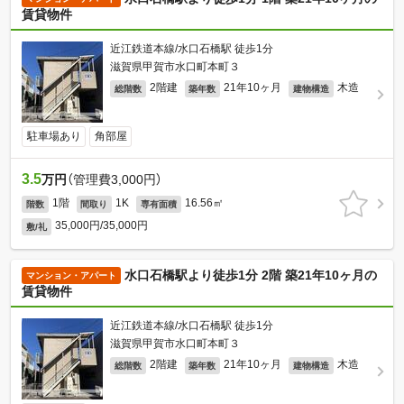
賃貸物件
近江鉄道本線/水口石橋駅 徒歩1分
滋賀県甲賀市水口町本町３
2階建
21年10ヶ月
木造
総階数
築年数
建物構造
駐車場あり
角部屋
3.5
万円
（管理費3,000円）
1階
1K
16.56㎡
階数
間取り
専有面積
35,000円/35,000円
敷/礼
水口石橋駅より徒歩1分 2階 築21年10ヶ月の
マンション・アパート
賃貸物件
近江鉄道本線/水口石橋駅 徒歩1分
滋賀県甲賀市水口町本町３
2階建
21年10ヶ月
木造
総階数
築年数
建物構造