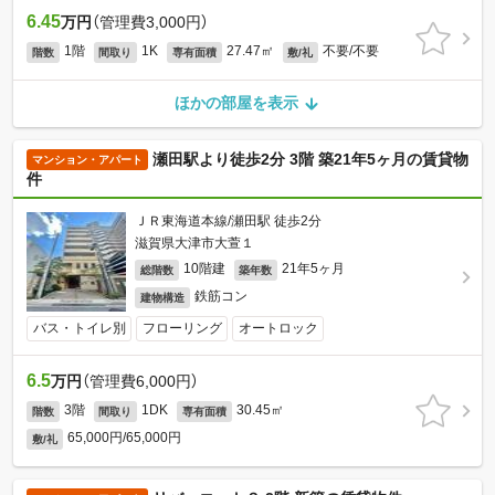
6.45
万円
（管理費3,000円）
1階
1K
27.47㎡
不要/不要
階数
間取り
専有面積
敷/礼
ほかの部屋を表示
瀬田駅より徒歩2分 3階 築21年5ヶ月の賃貸物
マンション・アパート
件
ＪＲ東海道本線/瀬田駅 徒歩2分
滋賀県大津市大萱１
10階建
21年5ヶ月
総階数
築年数
鉄筋コン
建物構造
バス・トイレ別
フローリング
オートロック
6.5
万円
（管理費6,000円）
3階
1DK
30.45㎡
階数
間取り
専有面積
65,000円/65,000円
敷/礼