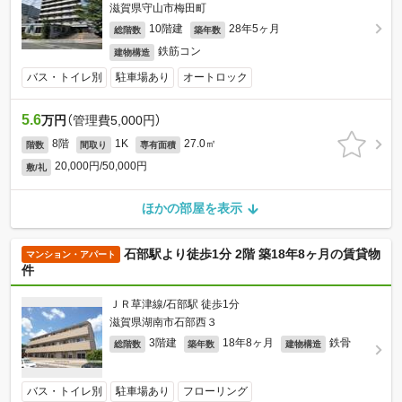
滋賀県守山市梅田町
10階建
28年5ヶ月
総階数
築年数
鉄筋コン
建物構造
バス・トイレ別
駐車場あり
オートロック
5.6
万円
（管理費5,000円）
8階
1K
27.0㎡
階数
間取り
専有面積
20,000円/50,000円
敷/礼
ほかの部屋を表示
石部駅より徒歩1分 2階 築18年8ヶ月の賃貸物
マンション・アパート
件
ＪＲ草津線/石部駅 徒歩1分
滋賀県湖南市石部西３
3階建
18年8ヶ月
鉄骨
総階数
築年数
建物構造
バス・トイレ別
駐車場あり
フローリング