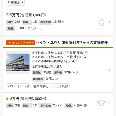
駐車場あり
3.5
万円
（管理費3,000円）
2階
1K
16.56㎡
階数
間取り
専有面積
35,000円/35,000円
敷/礼
ハイツ・ユウリ 3階 築32年7ヶ月の賃貸物件
マンション・アパート
近江鉄道八日市線/太郎坊宮前駅 徒歩1分
近江鉄道八日市線/新八日市駅 徒歩13分
近江鉄道本線/長谷野駅 徒歩24分
滋賀県東近江市小脇町
3階建
32年7ヶ月
総階数
築年数
鉄筋コン
建物構造
バス・トイレ別
駐車場あり
ペット相談
3.9
万円
（管理費3,000円）
3階
1K
25.9㎡
不要/不要
階数
間取り
専有面積
敷/礼