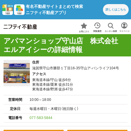
有名不動産サイトまとめて検索
詳しくは
こちら
ニフティ不動産アプリ
カンタン検索
閲覧履歴
マイページ
お気に入り
アパマンショップ守山店 株式会社
エルアイシーの詳細情報
住所
滋賀県守山市勝部１丁目16-35守山ア-バンライフ104号
アクセス
東海道本線/守山 徒歩6分
東海道本線/栗東 徒歩31分
東海道本線/野洲 徒歩47分
営業時間
10:00～18:00
定休日
毎週水曜日・木曜日（祝日除く）
電話番号
077-583-5844