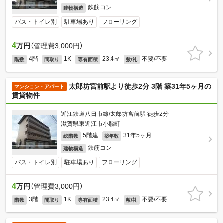
鉄筋コン
建物構造
バス・トイレ別
駐車場あり
フローリング
4
万円
（管理費3,000円）
4階
1K
23.4㎡
不要/不要
階数
間取り
専有面積
敷/礼
太郎坊宮前駅より徒歩2分 3階 築31年5ヶ月の
マンション・アパート
賃貸物件
近江鉄道八日市線/太郎坊宮前駅 徒歩2分
滋賀県東近江市小脇町
5階建
31年5ヶ月
総階数
築年数
鉄筋コン
建物構造
バス・トイレ別
駐車場あり
フローリング
4
万円
（管理費3,000円）
3階
1K
23.4㎡
不要/不要
階数
間取り
専有面積
敷/礼