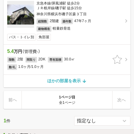
京急本線/屏風浦駅 徒歩2分
ＪＲ根岸線/磯子駅 徒歩15分
神奈川県横浜市磯子区森３丁目
2階建
47年7ヶ月
総階数
築年数
軽量鉄骨造
建物構造
バス・トイレ別
角部屋
5.4
万円
（管理費-）
2階
2DK
30.0㎡
階数
間取り
専有面積
1.0ヶ月/1.0ヶ月
敷/礼
ほかの部屋を表示
1ページ目
前へ
次へ
全1ページ
1
件