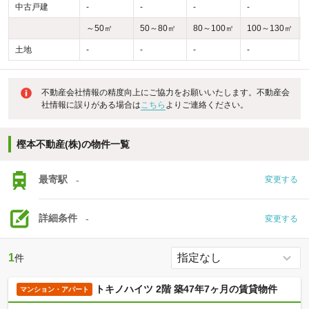
中古戸建
-
-
-
-
-
～50㎡
50～80㎡
80～100㎡
100～130㎡
土地
-
-
-
-
-
不動産会社情報の精度向上にご協力をお願いいたします。不動産会
社情報に誤りがある場合は
こちら
よりご連絡ください。
樫本不動産(株)の物件一覧
最寄駅
-
変更する
詳細条件
-
変更する
1
件
トキノハイツ 2階 築47年7ヶ月の賃貸物件
マンション・アパート