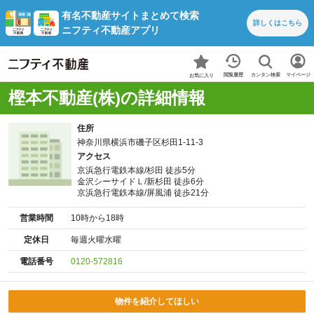
有名不動産サイトまとめて検索
詳しくは
こちら
ニフティ不動産アプリ
カンタン検索
閲覧履歴
マイページ
お気に入り
樫本不動産(株)の詳細情報
住所
神奈川県横浜市磯子区杉田1-11-3
アクセス
京浜急行電鉄本線/杉田 徒歩5分
金沢シーサイドＬ/新杉田 徒歩6分
京浜急行電鉄本線/屏風浦 徒歩21分
営業時間
10時から18時
定休日
毎週火曜水曜
電話番号
0120-572816
物件を紹介してほしい