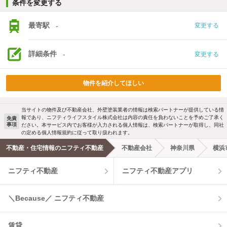
条件を変更する
最寄駅
-
変更する
詳細条件
-
変更する
物件を紹介してほしい
当サイトの物件及び不動産会社、外壁塗装業者の情報は検索パートナーが提供している情
報であり、ニフティライフスタイル株式会社は内容の責任を負わないことを予めご了承く
免責
事項
ださい。本サービス内でお客様が入力される個人情報は、検索パートナーが取得し、同社
の定める個人情報規約に従って取り扱われます。
不動産・住宅情報のニフティ不動産
不動産会社
神奈川県
横浜
ニフティ不動産
ニフティ不動産アプリ
＼Because／ ニフティ不動産
賃貸