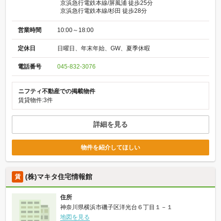
京浜急行電鉄本線/屏風浦 徒歩25分
京浜急行電鉄本線/杉田 徒歩28分
営業時間
10:00～18:00
定休日
日曜日、年末年始、GW、夏季休暇
電話番号
045-832-3076
ニフティ不動産での掲載物件
賃貸物件:3件
詳細を見る
物件を紹介してほしい
(株)マキタ住宅情報館
賃
住所
神奈川県横浜市磯子区洋光台６丁目１－１
地図を見る