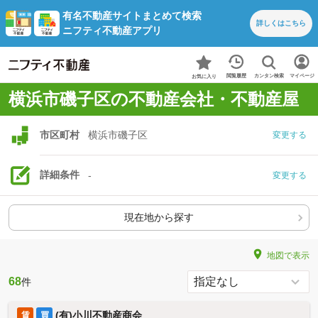
有名不動産サイトまとめて検索
詳しくは
こちら
ニフティ不動産アプリ
カンタン検索
閲覧履歴
マイページ
お気に入り
横浜市磯子区の不動産会社・不動産屋
市区町村
横浜市磯子区
変更する
詳細条件
-
変更する
現在地から探す
地図で表示
68
件
(有)小川不動産商会
賃
買