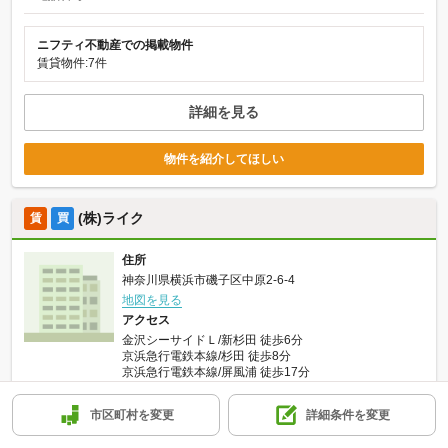
ニフティ不動産での掲載物件
賃貸物件:7件
詳細を見る
物件を紹介してほしい
(株)ライク
賃
買
住所
神奈川県横浜市磯子区中原2-6-4
地図を見る
アクセス
金沢シーサイドＬ/新杉田 徒歩6分
京浜急行電鉄本線/杉田 徒歩8分
京浜急行電鉄本線/屏風浦 徒歩17分
営業時間
９：３０～１８：００
市区町村を変更
詳細条件を変更
定休日
水曜日