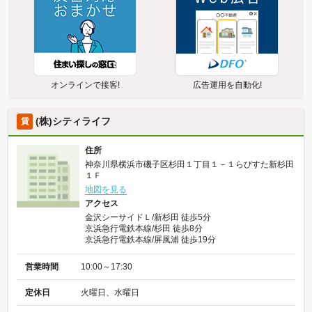
オンラインで接客!
広告運用を自動化!
(株)シティライフ
賃
住所
神奈川県横浜市磯子区杉田１丁目１－１らびすた新杉田
１Ｆ
地図を見る
アクセス
金沢シーサイドＬ/新杉田 徒歩5分
京浜急行電鉄本線/杉田 徒歩8分
京浜急行電鉄本線/屏風浦 徒歩19分
営業時間
10:00～17:30
定休日
火曜日、水曜日