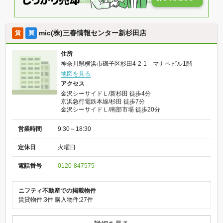
mic(株)三春情報センター新杉田店
賃
買
住所
神奈川県横浜市磯子区杉田4-2-1 マナベビル1階
地図を見る
アクセス
金沢シーサイドＬ/新杉田 徒歩4分
京浜急行電鉄本線/杉田 徒歩7分
金沢シーサイドＬ/南部市場 徒歩20分
営業時間
9:30～18:30
定休日
火曜日
電話番号
0120-847575
ニフティ不動産での掲載物件
賃貸物件:3件
購入物件:27件