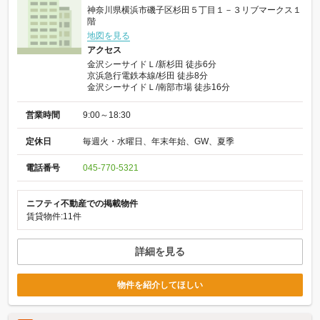
神奈川県横浜市磯子区杉田５丁目１－３リブマークス１
階
地図を見る
アクセス
金沢シーサイドＬ/新杉田 徒歩6分
京浜急行電鉄本線/杉田 徒歩8分
金沢シーサイドＬ/南部市場 徒歩16分
営業時間
9:00～18:30
定休日
毎週火・水曜日、年末年始、GW、夏季
電話番号
045-770-5321
ニフティ不動産での掲載物件
賃貸物件:11件
詳細を見る
物件を紹介してほしい