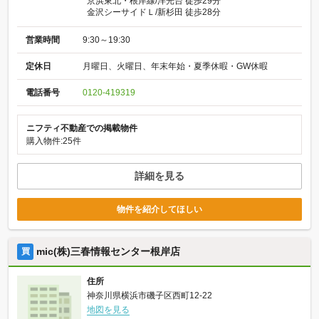
京浜東北・根岸線/洋光台 徒歩29分
金沢シーサイドＬ/新杉田 徒歩28分
営業時間
9:30～19:30
定休日
月曜日、火曜日、年末年始・夏季休暇・GW休暇
電話番号
0120-419319
ニフティ不動産での掲載物件
購入物件:25件
詳細を見る
物件を紹介してほしい
mic(株)三春情報センター根岸店
買
住所
神奈川県横浜市磯子区西町12-22
地図を見る