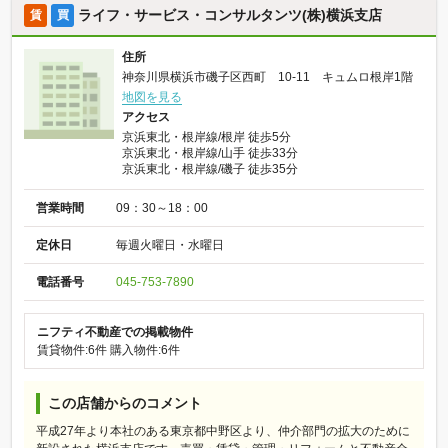
ライフ・サービス・コンサルタンツ(株)横浜支店
賃
買
住所
神奈川県横浜市磯子区西町 10-11 キュムロ根岸1階
地図を見る
アクセス
京浜東北・根岸線/根岸 徒歩5分
京浜東北・根岸線/山手 徒歩33分
京浜東北・根岸線/磯子 徒歩35分
営業時間
09：30～18：00
定休日
毎週火曜日・水曜日
電話番号
045-753-7890
ニフティ不動産での掲載物件
賃貸物件:6件
購入物件:6件
この店舗からのコメント
平成27年より本社のある東京都中野区より、仲介部門の拡大のために