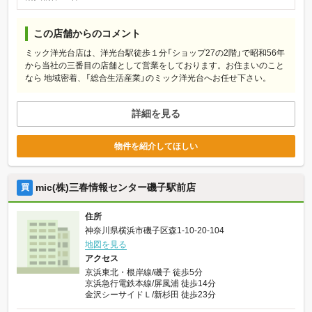
この店舗からのコメント
ミック洋光台店は、洋光台駅徒歩１分「ショップ27の2階」で昭和56年
から当社の三番目の店舗として営業をしております。お住まいのこと
なら 地域密着、「総合生活産業」のミック洋光台へお任せ下さい。
詳細を見る
物件を紹介してほしい
mic(株)三春情報センター磯子駅前店
買
住所
神奈川県横浜市磯子区森1-10-20-104
地図を見る
アクセス
京浜東北・根岸線/磯子 徒歩5分
京浜急行電鉄本線/屏風浦 徒歩14分
金沢シーサイドＬ/新杉田 徒歩23分