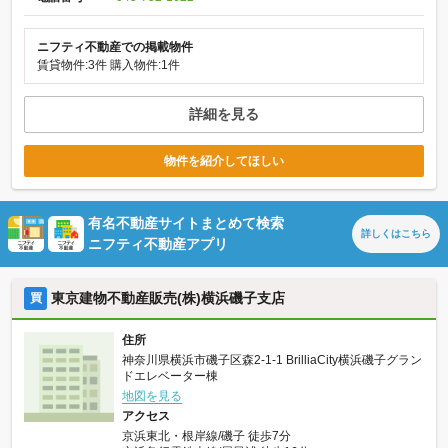
ニフティ不動産での掲載物件
賃貸物件:3件
購入物件:1件
詳細を見る
物件を紹介してほしい
有名不動産サイトまとめて検索
詳しくは
こちら
ニフティ不動産アプリ
東京建物不動産販売(株)横浜磯子支店
買
住所
神奈川県横浜市磯子区森2-1-1 BrilliaCity横浜磯子グラン
ドエレベーター棟
地図を見る
アクセス
京浜東北・根岸線/磯子 徒歩7分