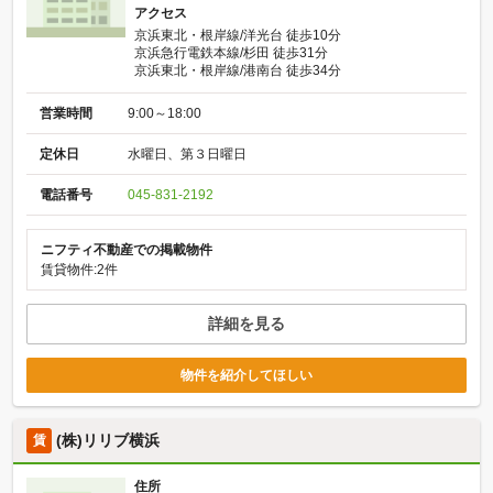
アクセス
京浜東北・根岸線/洋光台 徒歩10分
京浜急行電鉄本線/杉田 徒歩31分
京浜東北・根岸線/港南台 徒歩34分
営業時間
9:00～18:00
定休日
水曜日、第３日曜日
電話番号
045-831-2192
ニフティ不動産での掲載物件
賃貸物件:2件
詳細を見る
物件を紹介してほしい
(株)リリブ横浜
賃
住所