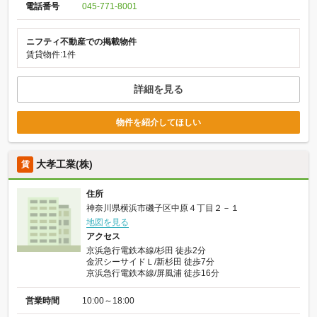
電話番号
045-771-8001
ニフティ不動産での掲載物件
賃貸物件:1件
詳細を見る
物件を紹介してほしい
大孝工業(株)
賃
住所
神奈川県横浜市磯子区中原４丁目２－１
地図を見る
アクセス
京浜急行電鉄本線/杉田 徒歩2分
金沢シーサイドＬ/新杉田 徒歩7分
京浜急行電鉄本線/屏風浦 徒歩16分
営業時間
10:00～18:00