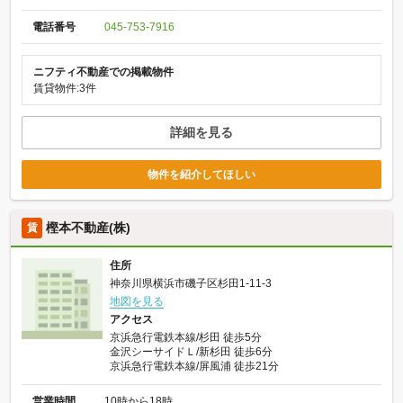
電話番号
045-753-7916
ニフティ不動産での掲載物件
賃貸物件:3件
詳細を見る
物件を紹介してほしい
樫本不動産(株)
賃
住所
神奈川県横浜市磯子区杉田1-11-3
地図を見る
アクセス
京浜急行電鉄本線/杉田 徒歩5分
金沢シーサイドＬ/新杉田 徒歩6分
京浜急行電鉄本線/屏風浦 徒歩21分
営業時間
10時から18時