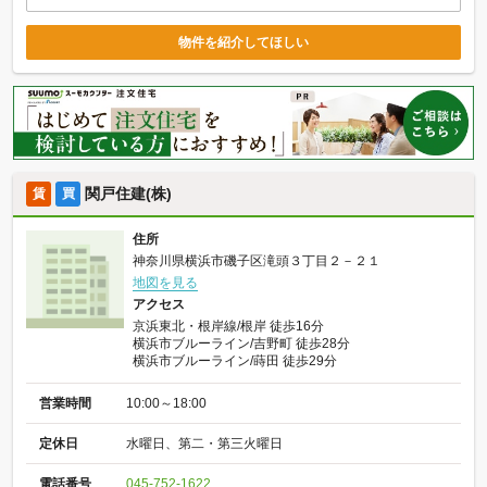
物件を紹介してほしい
関戸住建(株)
賃
買
住所
神奈川県横浜市磯子区滝頭３丁目２－２１
地図を見る
アクセス
京浜東北・根岸線/根岸 徒歩16分
横浜市ブルーライン/吉野町 徒歩28分
横浜市ブルーライン/蒔田 徒歩29分
営業時間
10:00～18:00
定休日
水曜日、第二・第三火曜日
電話番号
045-752-1622