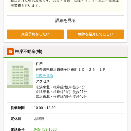
新設された横浜支店です。売買・賃貸・管理・リフォームと不動産全
般業務を行います。
詳細を見る
来店予約をしたい
物件を紹介してほしい
根岸不動産(株)
賃
住所
神奈川県横浜市磯子区東町１０－２５ １Ｆ
地図を見る
アクセス
京浜東北・根岸線/根岸 徒歩6分
京浜東北・根岸線/山手 徒歩27分
京浜東北・根岸線/磯子 徒歩40分
営業時間
10:00～18:30
定休日
水曜日
電話番号
045-753-1020