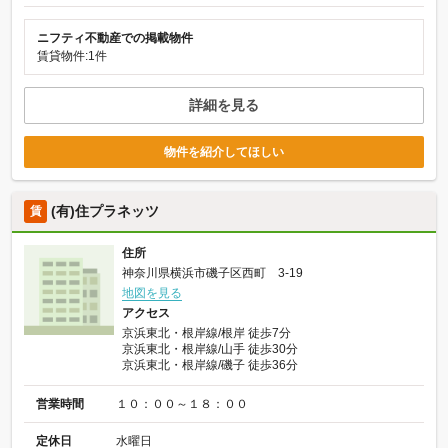
ニフティ不動産での掲載物件
賃貸物件:1件
詳細を見る
物件を紹介してほしい
(有)住プラネッツ
賃
住所
神奈川県横浜市磯子区西町 3-19
地図を見る
アクセス
京浜東北・根岸線/根岸 徒歩7分
京浜東北・根岸線/山手 徒歩30分
京浜東北・根岸線/磯子 徒歩36分
営業時間
１０：００～１８：００
定休日
水曜日