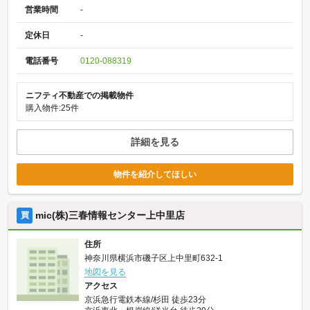
営業時間
-
定休日
-
電話番号
0120-088319
ニフティ不動産での掲載物件
購入物件:25件
詳細を見る
物件を紹介してほしい
mic(株)三春情報センター上中里店
買
住所
神奈川県横浜市磯子区上中里町632-1
地図を見る
アクセス
京浜急行電鉄本線/杉田 徒歩23分