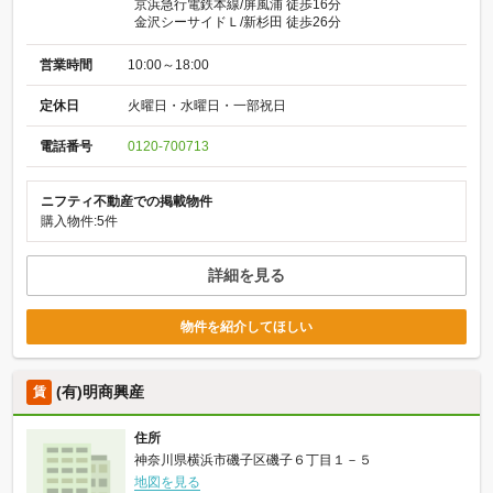
京浜急行電鉄本線/屏風浦 徒歩16分
金沢シーサイドＬ/新杉田 徒歩26分
営業時間
10:00～18:00
定休日
火曜日・水曜日・一部祝日
電話番号
0120-700713
ニフティ不動産での掲載物件
購入物件:5件
詳細を見る
物件を紹介してほしい
(有)明商興産
賃
住所
神奈川県横浜市磯子区磯子６丁目１－５
地図を見る