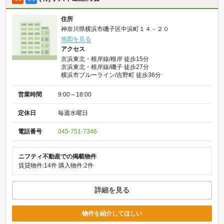
住所
神奈川県横浜市磯子区中浜町１４－２０
地図を見る
アクセス
京浜東北・根岸線/根岸 徒歩15分
京浜東北・根岸線/磯子 徒歩27分
横浜市ブルーライン/吉野町 徒歩36分
営業時間
9:00～18:00
定休日
毎週水曜日
電話番号
045-751-7346
ニフティ不動産での掲載物件
賃貸物件:14件
購入物件:2件
詳細を見る
物件を紹介してほしい