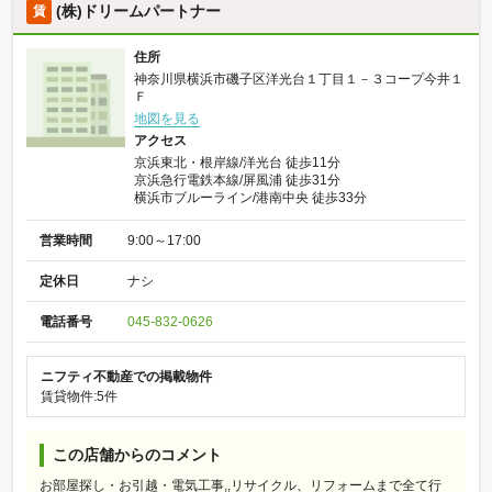
(株)ドリームパートナー
賃
住所
神奈川県横浜市磯子区洋光台１丁目１－３コープ今井１
Ｆ
地図を見る
アクセス
京浜東北・根岸線/洋光台 徒歩11分
京浜急行電鉄本線/屏風浦 徒歩31分
横浜市ブルーライン/港南中央 徒歩33分
営業時間
9:00～17:00
定休日
ナシ
電話番号
045-832-0626
ニフティ不動産での掲載物件
賃貸物件:5件
この店舗からのコメント
お部屋探し・お引越・電気工事,,リサイクル、リフォームまで全て行