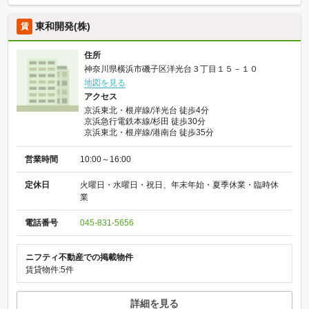
東和開発(株)
賃
住所
神奈川県横浜市磯子区洋光台３丁目１５－１０
地図を見る
アクセス
京浜東北・根岸線/洋光台 徒歩4分
京浜急行電鉄本線/杉田 徒歩30分
京浜東北・根岸線/港南台 徒歩35分
営業時間
10:00～16:00
定休日
火曜日・水曜日・祝日、年末年始・夏季休業・臨時休
業
電話番号
045-831-5656
ニフティ不動産での掲載物件
賃貸物件:5件
詳細を見る