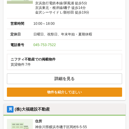
京浜急行電鉄本線/屏風浦 徒歩5分
京浜東北・根岸線/磯子 徒歩14分
金沢シーサイドＬ/新杉田 徒歩19分
営業時間
10:00～18:00
定休日
日曜日、祝祭日、年末年始・夏期休暇
電話番号
045-753-7522
ニフティ不動産での掲載物件
賃貸物件:7件
詳細を見る
物件を紹介してほしい
(株)大福建設不動産
買
住所
神奈川県横浜市磯子区岡村6-5-55