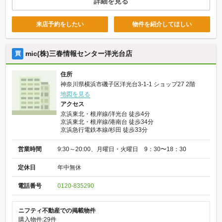
詳細を見る
来店予約をしたい
物件を紹介してほしい
mic(株)三春情報センター洋光台店
買
住所
神奈川県横浜市磯子区洋光台3-1-1 ショップ27 2階
地図を見る
アクセス
京浜東北・根岸線/洋光台 徒歩4分
京浜東北・根岸線/港南台 徒歩34分
京浜急行電鉄本線/杉田 徒歩33分
営業時間
9:30～20:00、月曜日・火曜日 9：30〜18：30
定休日
年中無休
電話番号
0120-835290
ニフティ不動産での掲載物件
購入物件:29件