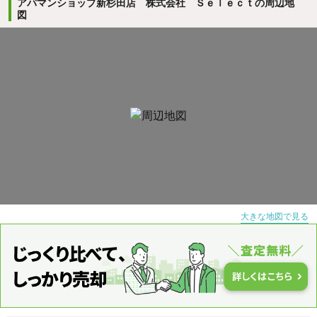
アパマンショップ新杉田店 株式会社 Ｓｅｌｅｃｔの周辺地
図
大きな地図で見る