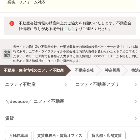
業務、リフォーム対応
不動産会社情報の精度向上にご協力をお願いいたします。不動産会
社情報に誤りがある場合は
こちら
よりご連絡ください。
当サイトの物件及び不動産会社、外壁塗装業者の情報は検索パートナーが提供している情
報であり、ニフティライフスタイル株式会社は内容の責任を負わないことを予めご了承く
免責
事項
ださい。本サービス内でお客様が入力される個人情報は、検索パートナーが取得し、同社
の定める個人情報規約に従って取り扱われます。
不動産・住宅情報のニフティ不動産
不動産会社
神奈川県
横浜
ニフティ不動産
ニフティ不動産アプリ
＼Because／ ニフティ不動産
賃貸
月極駐車場
賃貸事務所・賃貸オフィス
貸店舗・店舗賃貸