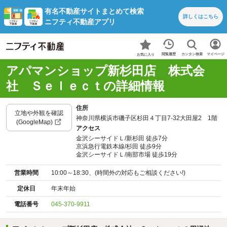
有名不動産サイトまとめて検索
詳しくは
こちら
ニフティ不動産アプリ
カンタン検索
閲覧履歴
マイページ
お気に入り
アパマンショップ新杉田店 株式会
社 Ｓｅｌｅｃｔの詳細情報
住所
立地や外観を確認
神奈川県横浜市磯子区杉田４丁目7-32大田屋2 1階
(GoogleMap)
アクセス
金沢シーサイドＬ/新杉田 徒歩7分
京浜急行電鉄本線/杉田 徒歩9分
金沢シーサイドＬ/南部市場 徒歩19分
営業時間
10:00～18:30、(時間外の対応もご相談ください!)
定休日
年末年始
電話番号
045-370-9911