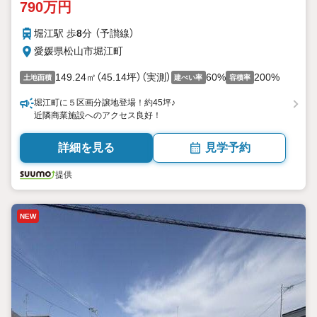
790万円
堀江駅 歩
8
分 （予讃線）
愛媛県松山市堀江町
149.24㎡（45.14坪）（実測）
60%
200%
土地面積
建ぺい率
容積率
堀江町に５区画分譲地登場！約45坪♪
近隣商業施設へのアクセス良好！
詳細を見る
見学予約
提供
NEW