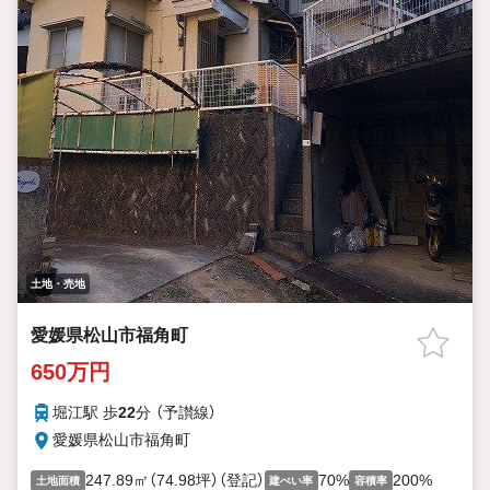
土地・売地
愛媛県松山市福角町
650万円
堀江駅 歩
22
分 （予讃線）
愛媛県松山市福角町
247.89㎡（74.98坪）（登記）
70%
200%
土地面積
建ぺい率
容積率