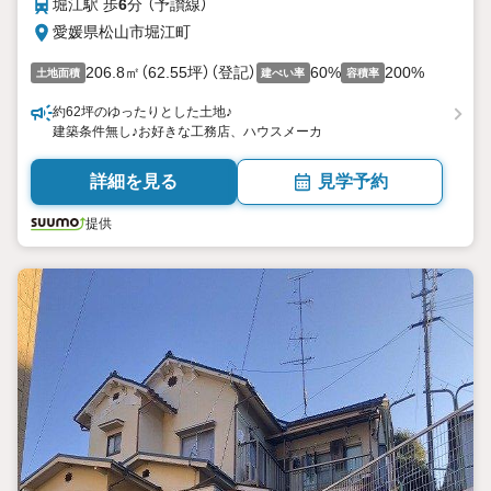
堀江駅 歩
6
分 （予讃線）
愛媛県松山市堀江町
206.8㎡（62.55坪）（登記）
60%
200%
土地面積
建ぺい率
容積率
約62坪のゆったりとした土地♪
建築条件無し♪お好きな工務店、ハウスメーカ
詳細を見る
見学予約
提供