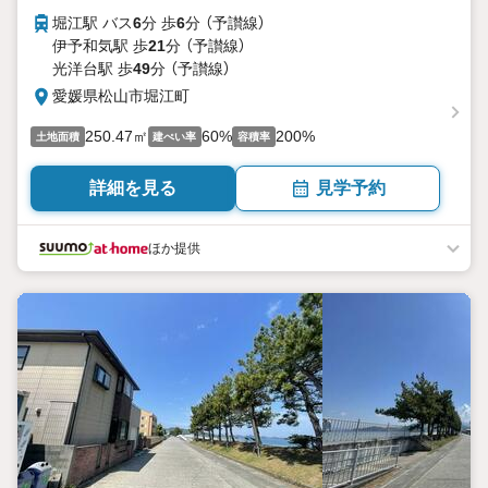
堀江駅 バス
6
分 歩
6
分 （予讃線）
伊予和気駅 歩
21
分 （予讃線）
光洋台駅 歩
49
分 （予讃線）
愛媛県松山市堀江町
250.47㎡
60%
200%
土地面積
建ぺい率
容積率
詳細を見る
見学予約
ほか提供