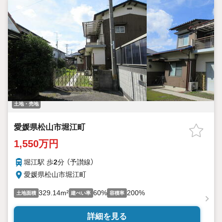
土地・売地
愛媛県松山市堀江町
1,550万円
堀江駅 歩
2
分 （予讃線）
愛媛県松山市堀江町
329.14m²
60%
200%
土地面積
建ぺい率
容積率
詳細を見る