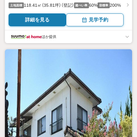
118.41㎡（35.81坪）（登記）
60%
200%
土地面積
建ぺい率
容積率
詳細を見る
見学予約
ほか提供