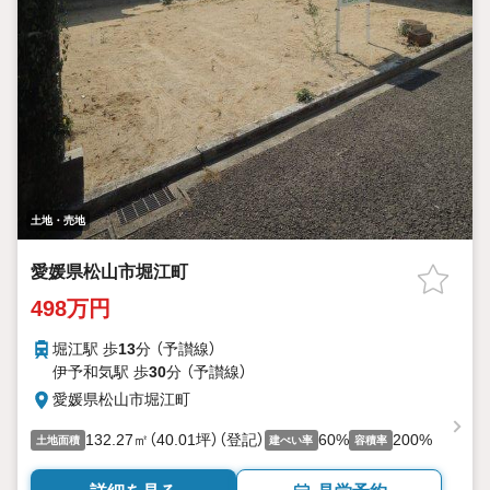
土地・売地
愛媛県松山市堀江町
498万円
堀江駅 歩
13
分 （予讃線）
伊予和気駅 歩
30
分 （予讃線）
愛媛県松山市堀江町
132.27㎡（40.01坪）（登記）
60%
200%
土地面積
建ぺい率
容積率