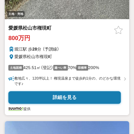
土地・売地
愛媛県松山市権現町
800万円
堀江駅 歩
28
分 （予讃線）
愛媛県松山市権現町
425.51㎡（登記）
70%
200%
土地面積
建ぺい率
容積率
敷地広々、120坪以上！ 権現温泉まで徒歩約1分の、のどかな環境
です♪
詳細を見る
提供