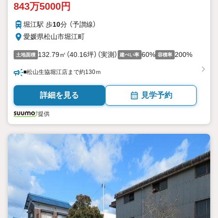
843万5000円
堀江駅 歩
10
分 （予讃線）
愛媛県松山市堀江町
132.79㎡（40.16坪）（実測）
60%
200%
土地面積
建ぺい率
容積率
■松山生協堀江店まで約130ｍ
詳細を見る
見学予約
提供