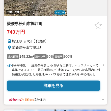
土地・売地
愛媛県松山市堀江町
740万円
堀江駅 歩
8
分 （予讃線）
愛媛県松山市堀江町
149.22m²
60%
200%
土地面積
建ぺい率
容積率
【物件特徴】n・建築条件無し♪お好きな工務店、ハウスメーカーで
建築できます！n・周辺は閑静な住宅地でありながら徒歩圏内に利
便施設が充実した好立地♪n・バス停まで徒歩約4分♪中心地も行く
路線で、通勤・通学に便利♪n【周辺環境】n・県道や北条バイパスへ
のアクセス良好♪n・松山生協 堀江店まで約500ｍn・ファミリーマ
詳細を見る
ート堀江町店まで約450ｍ
ほか提供