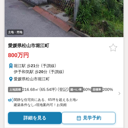
土地・売地
愛媛県松山市堀江町
800万円
堀江駅 歩
21
分 （予讃線）
伊予和気駅 歩
20
分 （予讃線）
愛媛県松山市堀江町
216.68㎡（65.54坪）（登記）
60%
200%
土地面積
建ぺい率
容積率
閑静な住宅街にある、65坪を超える土地♪
建築条件なし♪現地案内可！お気軽
詳細を見る
見学予約