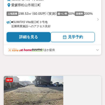
愛媛県松山市堀江町
198.53㎡（60.05坪）（実測）
60%
200%
土地面積
建ぺい率
容積率
■SUMiTAS Vita堀江町３号地
近隣商業施設へのアクセス良好
詳細を見る
見学予約
ほか提供
NEW