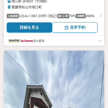
堀江駅 歩
11
分 （予讃線）
愛媛県松山市堀江町
1214㎡（367.23坪）（登記）
70%
200%
土地面積
建ぺい率
容積率
詳細を見る
見学予約
ほか提供