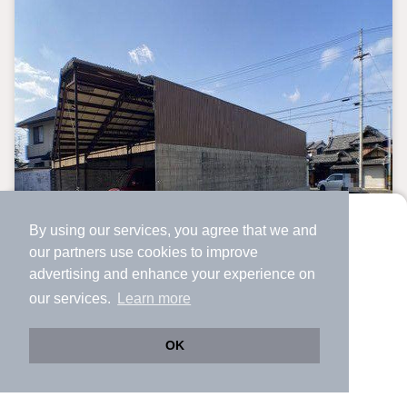
By using our services, you agree that we and
より使いやすくなった
our
partners
use cookies to improve
アプリで物件探ししませんか？
advertising and enhance your experience on
✔️
サクサク動く地図で物件検索
our services.
Learn more
✔️
新着物件・価格変動をすぐに通知
✔️
会員登録なし
OK
Web版をこのまま使う
購入アプリを開く
路線・駅を変更
詳細条件を変更