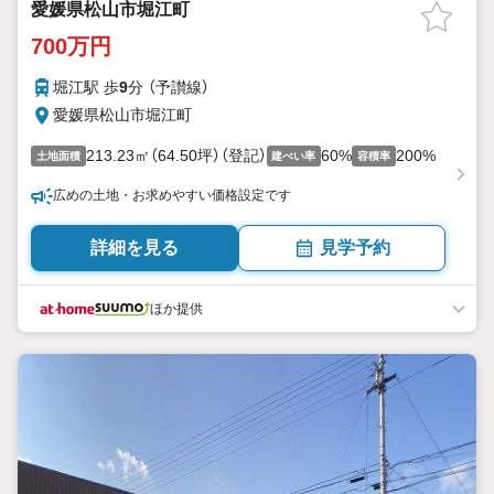
愛媛県松山市堀江町
700万円
堀江駅 歩
9
分 （予讃線）
愛媛県松山市堀江町
213.23㎡（64.50坪）（登記）
60%
200%
土地面積
建ぺい率
容積率
広めの土地・お求めやすい価格設定です
詳細を見る
見学予約
ほか提供