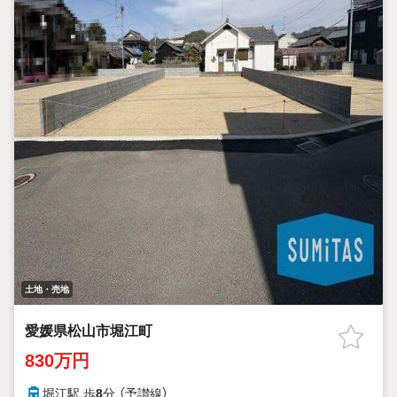
土地・売地
愛媛県松山市堀江町
830万円
堀江駅 歩
8
分 （予讃線）