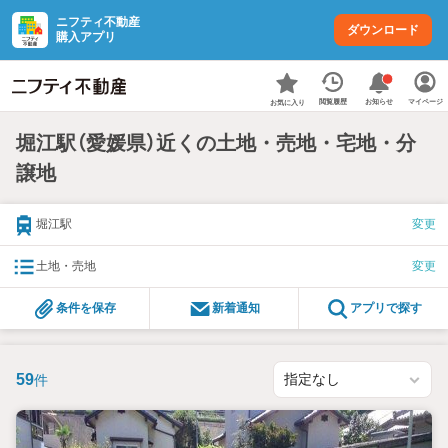
ニフティ不動産
ダウンロード
購入アプリ
お知らせ
閲覧履歴
マイページ
お気に入り
堀江駅（愛媛県）近くの土地・売地・宅地・分
譲地
堀江駅
変更
土地・売地
変更
条件を保存
新着通知
アプリで探す
59
件