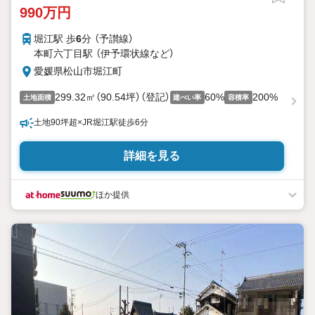
990万円
堀江駅 歩
6
分 （予讃線）
本町六丁目駅 （伊予環状線
など
）
愛媛県松山市堀江町
299.32㎡（90.54坪）（登記）
60%
200%
土地面積
建ぺい率
容積率
土地90坪超×JR堀江駅徒歩6分
詳細を見る
ほか提供