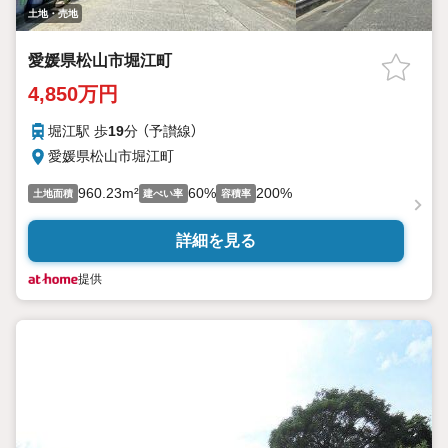
土地・売地
愛媛県松山市堀江町
4,850万円
堀江駅 歩
19
分 （予讃線）
愛媛県松山市堀江町
960.23m²
60%
200%
土地面積
建ぺい率
容積率
詳細を見る
提供