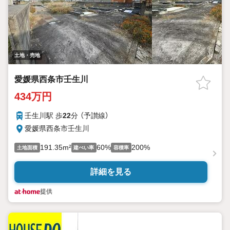
土地・売地
愛媛県西条市壬生川
434万円
壬生川駅 歩
22
分 （予讃線）
愛媛県西条市壬生川
191.35m²
60%
200%
土地面積
建ぺい率
容積率
詳細を見る
提供