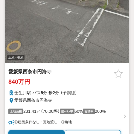
土地・売地
愛媛県西条市円海寺
840万円
壬生川駅 バス
5
分 歩
2
分 （予讃線）
愛媛県西条市円海寺
231.41㎡（70.00坪）
60%
200%
土地面積
建ぺい率
容積率
◎建築条件なし・更地渡し ◎角地