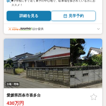
■小学校にすぐ近く東予の中心地で、駐車場を探されている方にお
ススメ！
詳細を見る
見学予約
ほか提供
土地・売地
愛媛県西条市喜多台
430万円