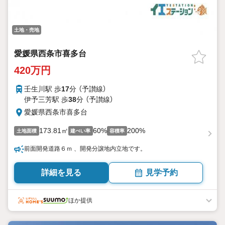
土地・売地
愛媛県西条市喜多台
420万円
壬生川駅 歩
17
分 （予讃線）
伊予三芳駅 歩
38
分 （予讃線）
愛媛県西条市喜多台
173.81㎡
60%
200%
土地面積
建ぺい率
容積率
前面開発道路６ｍ 、開発分譲地内立地です。
詳細を見る
見学予約
ほか提供