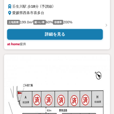
壬生川駅 歩
18
分 （予讃線）
愛媛県西条市喜多台
199.0m²
60%
200%
土地面積
建ぺい率
容積率
詳細を見る
提供