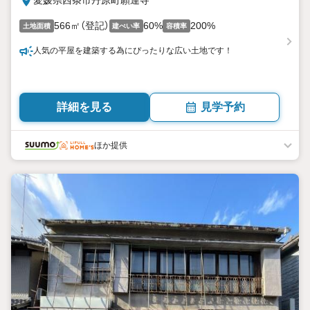
愛媛県西条市丹原町願連寺
566㎡（登記）
60%
200%
土地面積
建ぺい率
容積率
人気の平屋を建築する為にぴったりな広い土地です！
詳細を見る
見学予約
ほか提供