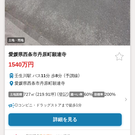
土地・売地
愛媛県西条市丹原町願連寺
1540万円
壬生川駅 バス
11
分 歩
8
分 （予讃線）
愛媛県西条市丹原町願連寺
727㎡（219.91坪）（登記）
60%
200%
土地面積
建ぺい率
容積率
◎コンビニ・ドラッグストアまで徒歩1分
詳細を見る