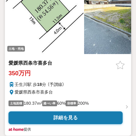
土地・売地
愛媛県西条市喜多台
350万円
壬生川駅 歩
18
分 （予讃線）
愛媛県西条市喜多台
180.37m²
60%
200%
土地面積
建ぺい率
容積率
詳細を見る
提供