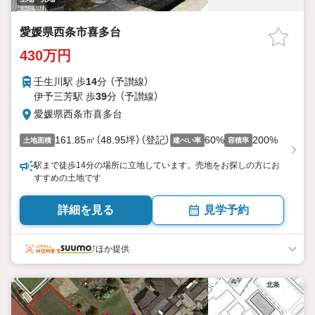
愛媛県西条市喜多台
430万円
壬生川駅 歩
14
分 （予讃線）
伊予三芳駅 歩
39
分 （予讃線）
愛媛県西条市喜多台
161.85㎡（48.95坪）（登記）
60%
200%
土地面積
建ぺい率
容積率
駅まで徒歩14分の場所に立地しています。売地をお探しの方にお
すすめの土地です
詳細を見る
見学予約
ほか提供