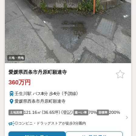
土地・売地
愛媛県西条市丹原町願連寺
360万円
壬生川駅 バス
8
分 歩
4
分 （予讃線）
愛媛県西条市丹原町願連寺
121.16㎡（36.65坪）（登記）
70%
200%
土地面積
建ぺい率
容積率
◎コンビニ・ドラッグストアが徒歩3分圏内