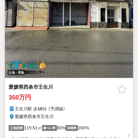
土地・売地
愛媛県西条市壬生川
350万円
壬生川駅 歩
10
分 （予讃線）
愛媛県西条市壬生川
119.51㎡
80%
200%
土地面積
建ぺい率
容積率