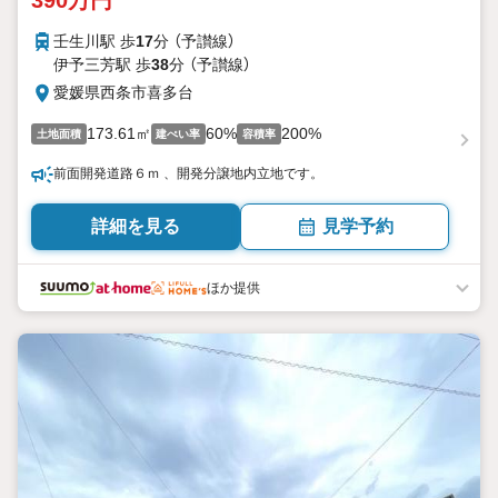
390万円
壬生川駅 歩
17
分 （予讃線）
伊予三芳駅 歩
38
分 （予讃線）
愛媛県西条市喜多台
173.61㎡
60%
200%
土地面積
建ぺい率
容積率
前面開発道路６ｍ 、開発分譲地内立地です。
詳細を見る
見学予約
ほか提供