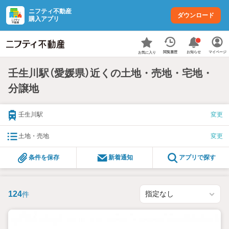
ニフティ不動産
ダウンロード
購入アプリ
お知らせ
閲覧履歴
マイページ
お気に入り
壬生川駅（愛媛県）近くの土地・売地・宅地・
分譲地
壬生川駅
変更
土地・売地
変更
条件を保存
新着通知
アプリで探す
124
件