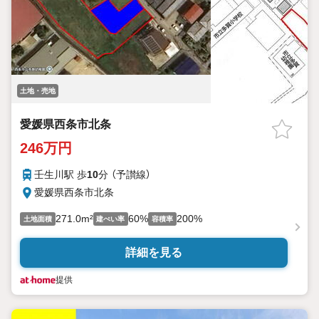
土地・売地
愛媛県西条市北条
246万円
壬生川駅 歩
10
分 （予讃線）
愛媛県西条市北条
271.0m²
60%
200%
土地面積
建ぺい率
容積率
詳細を見る
提供