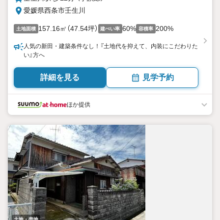
愛媛県西条市壬生川
157.16㎡（47.54坪）
60%
200%
土地面積
建ぺい率
容積率
人気の新田・建築条件なし！『土地代を抑えて、内装にこだわりた
い』方へ
詳細を見る
見学予約
ほか提供
土地・売地