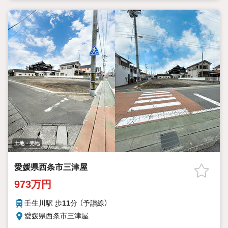
土地・売地
愛媛県西条市三津屋
973万円
壬生川駅 歩
11
分 （予讃線）
愛媛県西条市三津屋