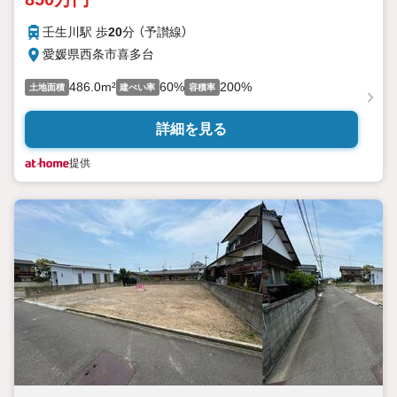
壬生川駅 歩
20
分 （予讃線）
愛媛県西条市喜多台
486.0m²
60%
200%
土地面積
建ぺい率
容積率
詳細を見る
提供