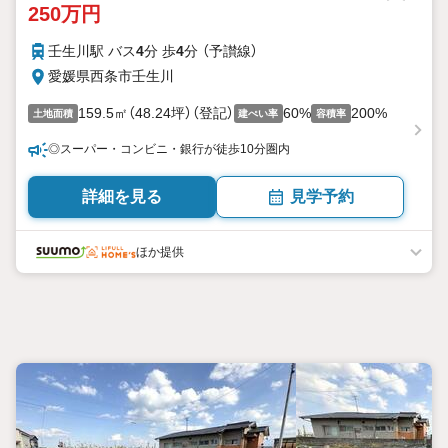
250万円
壬生川駅 バス
4
分 歩
4
分 （予讃線）
愛媛県西条市壬生川
159.5㎡（48.24坪）（登記）
60%
200%
土地面積
建ぺい率
容積率
◎スーパー・コンビニ・銀行が徒歩10分圏内
詳細を見る
見学予約
ほか提供