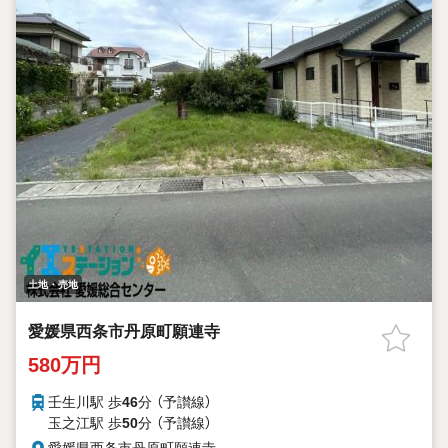
土地・売地
愛媛県西条市丹原町願連寺
580万円
壬生川駅 歩
46
分 （予讃線）
玉之江駅 歩
50
分 （予讃線）