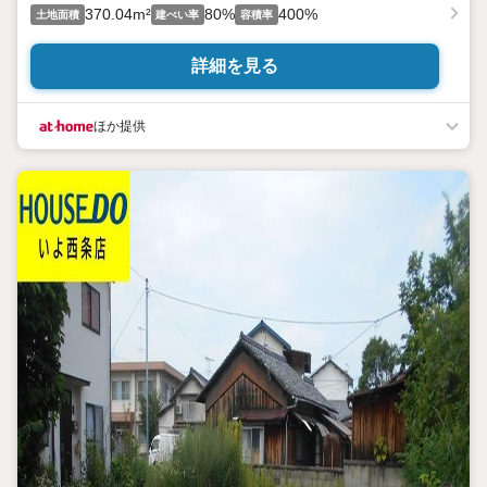
370.04m²
80%
400%
土地面積
建ぺい率
容積率
詳細を見る
ほか提供