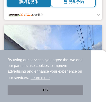
詳細を見る
見学予約
ほか提供
By using our services, you agree that we and
より使いやすくなった
our
partners
use cookies to improve
アプリで物件探ししませんか？
advertising and enhance your experience on
✔️
サクサク動く地図で物件検索
our services.
Learn more
✔️
新着物件・価格変動をすぐに通知
✔️
会員登録なし
OK
Web版をこのまま使う
購入アプリを開く
路線・駅を変更
詳細条件を変更