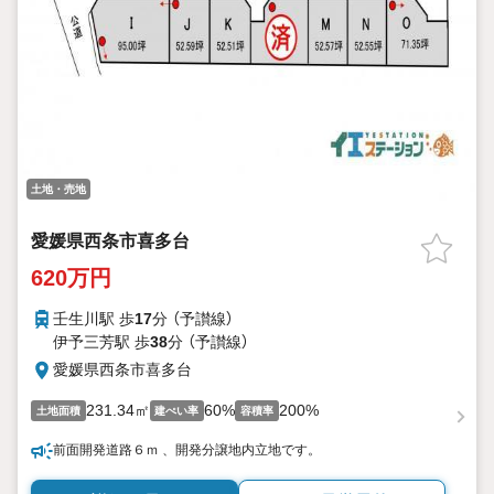
土地・売地
愛媛県西条市喜多台
620万円
壬生川駅 歩
17
分 （予讃線）
伊予三芳駅 歩
38
分 （予讃線）
愛媛県西条市喜多台
231.34㎡
60%
200%
土地面積
建ぺい率
容積率
前面開発道路６ｍ 、開発分譲地内立地です。