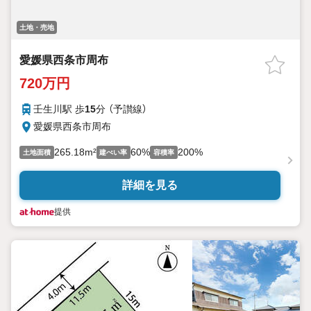
土地・売地
愛媛県西条市周布
720万円
壬生川駅 歩
15
分 （予讃線）
愛媛県西条市周布
265.18m²
60%
200%
土地面積
建ぺい率
容積率
詳細を見る
提供