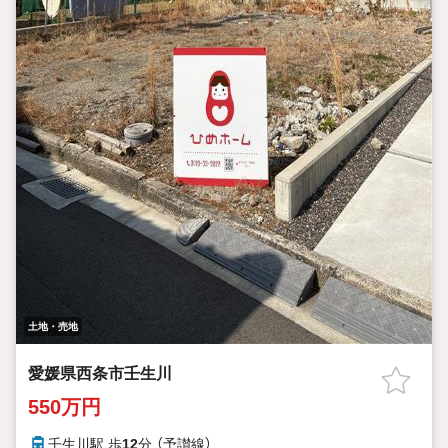
土地・売地
愛媛県西条市壬生川
550万円
壬生川駅 歩
12
分 （予讃線）