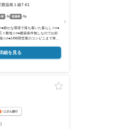
鹿追南１線7-61
-%
-%
い率
容積率
n●静かな環境で落ち着いた暮らし☆n●
の広々敷地☆n●建築条件無しなのでお好
能☆n●24時間営業のコンビニまで車で
号線至近で便利☆n※境界非明示にて引き
適合責任免責。現状渡しです。n※前面
詳細を見る
されておりますが、宅地内への引き込
途必要です。n※下水は個別浄化槽での
図面と現況に相違がある場合は現況を優
ど
）