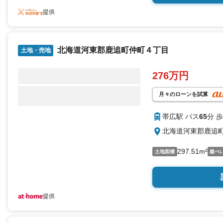
込み工事および費用は
提供
の対応が必要です。n
優先とします。
北海道河東郡鹿追町仲町４丁目
土地・売地
276万円
月々のローンを試算
帯広駅 バス
65
分 歩
北海道河東郡鹿追
297.51m²
土地面積
建ぺ
提供