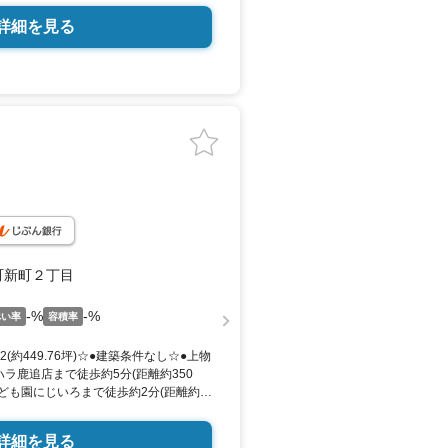
詳細を見る
町新町２丁目
-%
-%
ぺい率
容積率
m2(約449.76坪)☆●建築条件なし☆●上物
ラ鹿追店まで徒歩約5分(距離約350
こども園にじいろまで徒歩約2分(距離約
本庁まで徒歩約4分(距離約300ｍ)☆●鹿
まで徒歩約5分(距離約400ｍ)☆●鹿追
詳細を見る
(距離約850ｍ)☆●鹿追図…