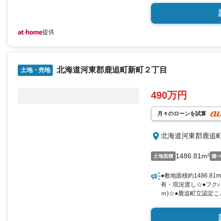
提供
北海道河東郡鹿追町新町２丁目
土地・売地
490万円
月々のローンを試算
北海道河東郡鹿追
1486.81m²
土地面積
建
●敷地面積約1486.81
有・現況渡し☆●フクハ
ｍ)☆●鹿追町立認定
130ｍ)☆●ＪＡ鹿追町
追町農協Ａコープ鹿追店
郵便局まで徒歩約11分