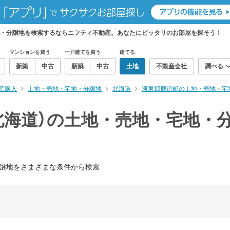
地・分譲地を検索するならニフティ不動産。あなたにピッタリのお部屋を探そう！
マンションを買う
一戸建てを買う
建てる
新築
中古
新築
中古
土地
不動産会社
調べる
産購入
土地・売地・宅地・分譲地
北海道
河東郡鹿追町の土地・売地・宅
北海道）の土地・売地・宅地・
譲地をさまざまな条件から検索