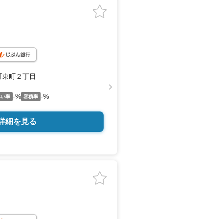
町東町２丁目
-%
-%
ぺい率
容積率
詳細を見る