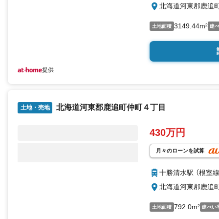
北海道河東郡鹿追
3149.44m²
土地面積
建
提供
北海道河東郡鹿追町仲町４丁目
土地・売地
430万円
月々のローンを試算
十勝清水駅 （根室線
北海道河東郡鹿追
792.0m²
土地面積
建ぺい