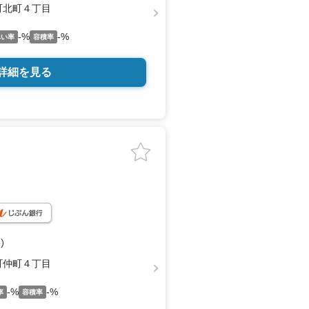
町北町４丁目
-%
-%
ぺい率
容積率
詳細を見る
）
町仲町４丁目
-%
-%
率
容積率