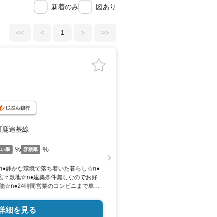
新着のみ
図あり
<<
<
1
>
>>
町鹿追基線
-%
-%
ぺい率
容積率
n●静かな環境で落ち着いた暮らし☆n●
の広々敷地☆n●建築条件無しなのでお好
能☆n●24時間営業のコンビニまで車で
号線沿いで便利☆n※境界非明示にて引き
適合責任免責。現状渡しです。n※土地
詳細を見る
設されておりますが、宅地内への引き