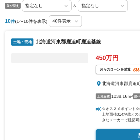
＆
並び替え
10
件
(1〜10件を表示)
北海道河東郡鹿追町鹿追基線
土地・売地
450万円
月々のローンを試算
北海道河東郡鹿追
1038.16m²
土地面積
建
☆オススメポイント☆
土地面積314坪越え
きなメーカーで建築可
約2分☆n●国道274
渡します。n※契約不
の西側に水道本管が埋