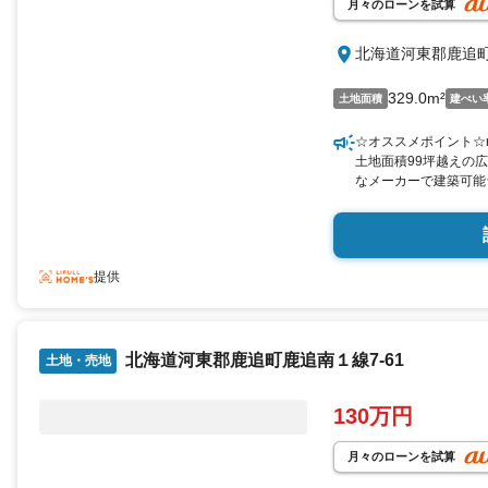
月々のローンを試算
北海道河東郡鹿追
329.0m²
土地面積
建ぺい
☆オススメポイント☆
土地面積99坪越えの
なメーカーで建築可能
2分☆n●国道274号
します。n※契約不適
西側に水道本管が埋設
み工事および費用は別
提供
対応が必要です。n※
先とします。
北海道河東郡鹿追町鹿追南１線7-61
土地・売地
130万円
月々のローンを試算