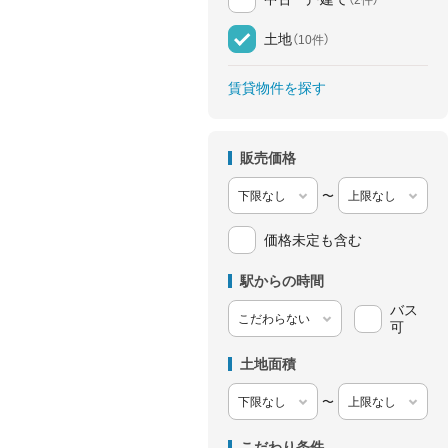
土地
（10件）
賃貸物件を探す
販売価格
〜
価格未定も含む
駅からの時間
バス
可
土地面積
〜
こだわり条件