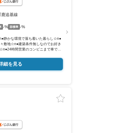
町鹿追基線
-%
-%
率
容積率
n●静かな環境で落ち着いた暮らし☆n●
広々敷地☆n●建築条件無しなのでお好き
☆n●24時間営業のコンビニまで車で約
線沿いで便利☆n※境界非明示にて引き渡
合責任免責。現状渡しです。n※土地の
詳細を見る
されておりますが、土地内への引き込
途必要です。n※下水は個別浄化槽での
図面と現況に相違がある場合は現況を優