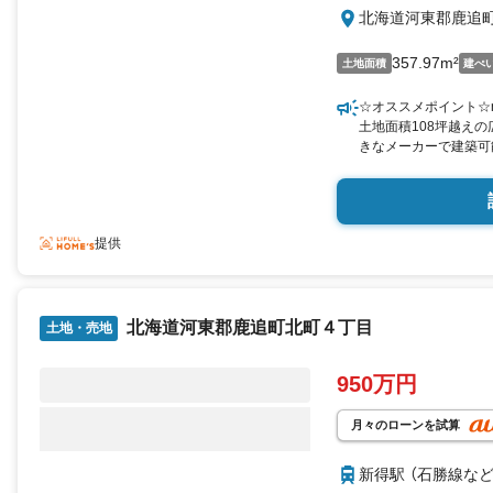
北海道河東郡鹿追町
357.97m²
土地面積
建ぺ
☆オススメポイント☆
土地面積108坪越え
きなメーカーで建築可
約3分☆n●国道274
渡します。n※契約不
道路に水道本管が埋設
み工事および費用は別
提供
対応が必要です。n※
先とします。
北海道河東郡鹿追町北町４丁目
土地・売地
950万円
月々のローンを試算
新得駅 （石勝線
な