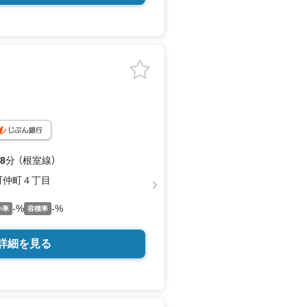
別途必要です。n※下水は個別浄化槽で
※図面と現況に相違がある場合は現況を
8
分 （根室線）
町仲町４丁目
-%
-%
い率
容積率
詳細を見る