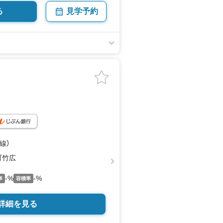
る
見学予約
線）
町竹広
-%
-%
率
容積率
詳細を見る