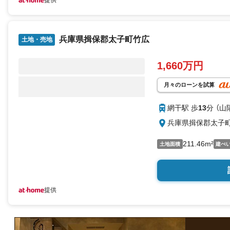
提供
兵庫県揖保郡太子町竹広
土地・売地
1,660万円
月々のローンを試算
網干駅 歩
13
分 （山
兵庫県揖保郡太子
211.46m²
土地面積
建ぺ
提供