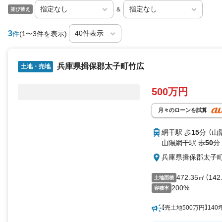
＆
並び替え
3
件
(1〜3件を表示)
兵庫県揖保郡太子町竹広
土地・売地
500万円
月々のローンを試算
網干駅 歩
15
分 （山
山陽網干駅 歩
50
分
兵庫県揖保郡太子
472.35㎡（14
土地面積
200%
容積率
【売土地500万円】1