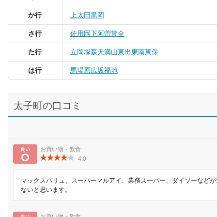
か行
上太田
黒岡
さ行
佐用岡
下阿曽
常全
た行
立岡
塚森
天満山
東出
東南
東保
は行
馬場
原
広坂
福地
太子町の口コミ
良い
お買い物・飲食
4.0
マックスバリュ、スーパーマルアイ、業務スーパー、ダイソーなどが
ないと思います。
お買い物・飲食