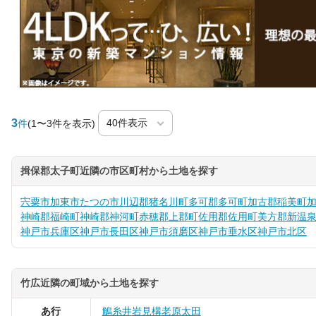
3
件
(1〜3件を表示)
揖保郡太子町近隣の市区町村から土地を探す
宍粟市
加東市
たつの市
川辺郡猪名川町
多可郡多可町
加古郡稲美町
神崎郡福崎町
神崎郡神河町
赤穂郡上郡町
佐用郡佐用町
美方郡新温
神戸市兵庫区
神戸市長田区
神戸市須磨区
神戸市垂水区
神戸市北区
竹広近隣の町域から土地を探す
あ行
鵤
糸井
岩見構
老原
太田