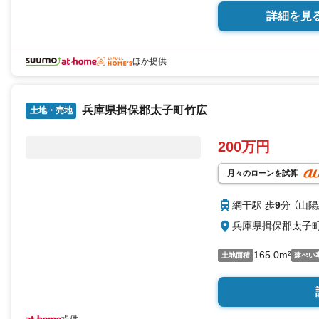
詳細を見
ほか提供
兵庫県揖保郡太子町竹広
土地・売地
200万円
月々のローンを試算
網干駅 歩
9
分 （山陽
兵庫県揖保郡太子
165.0m²
土地面積
建ぺい