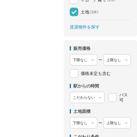
土地
（3件）
賃貸物件を探す
販売価格
〜
価格未定も含む
駅からの時間
バス
可
土地面積
〜
こだわり条件