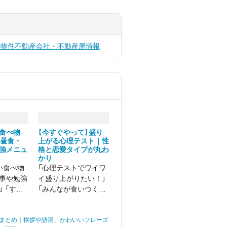
貸物件
不動産会社・不動産屋情報
食べ物
【今すぐやって】盛り
・昼食・
上がる心理テスト｜性
強メニュ
格と恋愛タイプが丸わ
かり
い食べ物
「心理テストでワイワ
事や勉強
イ盛り上がりたい！」
 「すぐ
「みんなが食いつく面
てしま
白いネタがほしい」
を感じ
まとめ｜挨拶や語尾、かわいいフレーズ