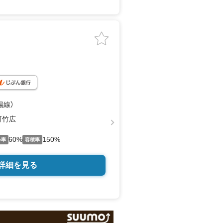
陽線）
町竹広
60%
150%
い率
容積率
詳細を見る