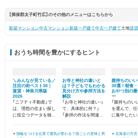
【揖保郡太子町竹広】のその他のメニューはこちらから
新築マンション
中古マンション
新築一戸建て
中古一戸建て
土地
賃
おうち時間を豊かにするヒント
＼みんなが見ている／
お寺と神社の違いと
腹持ちのいい
注目の街ベスト30｜
は？子どもでもわかる
30選！朝食
賃貸・神奈川県版
見分け方や参拝方法を
おやつ別の最
2026
解説
ー
「ニフティ不動産」で
「お寺と神社の違いっ
「腹持ちのい
は、理想の住まい探し
て、具体的に何？」
を選んで、仕
に役立つデータを独自
「参拝の作法を間違え
に集中したい」
に集計・調査していま
たくない……」
にお腹が空い
す。今回は、神奈川県
い、ストレス
指輪をつける位置で運気が変わる？指ごとの意味と男
北海道の方言
で最も検索・閲覧され
る……」