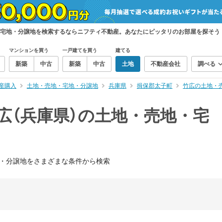
・宅地・分譲地を検索するならニフティ不動産。あなたにピッタリのお部屋を探そう
マンションを買う
一戸建てを買う
建てる
新築
中古
新築
中古
土地
不動産会社
調べる
産購入
土地・売地・宅地・分譲地
兵庫県
揖保郡太子町
竹広の土地・
広（兵庫県）の土地・売地・宅
・分譲地をさまざまな条件から検索