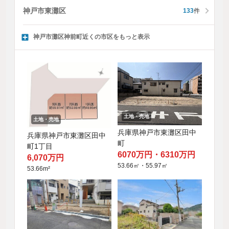
神戸市東灘区
133
件
神戸市灘区神前町近くの市区をもっと表示
土地・売地
土地・売地
兵庫県神戸市東灘区田中
兵庫県神戸市東灘区田中
町
町1丁目
6070万円・6310万円
6,070万円
53.66㎡・55.97㎡
53.66m²