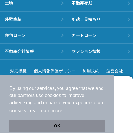
土地
不動産売却
外壁塗装
引越し見積もり
住宅ローン
カードローン
不動産会社情報
マンション情報
対応機種
個人情報保護ポリシー
利用規約
運営会社
ヘルプ・お問い合わせ
採用情報
By using our services, you agree that we and
より使いやすくなった
our
partners
use cookies to improve
アプリで物件探ししませんか？
advertising and enhance your experience on
✔️
サクサク動く地図で物件検索
our services.
Learn more
✔️
新着物件・価格変動をすぐに通知
©NIFTY Lifestyle Co., Ltd.
✔️
会員登録なし
OK