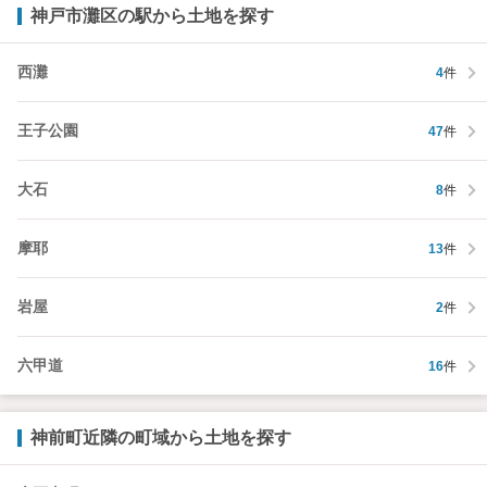
神戸市灘区の駅から土地を探す
西灘
4
件
王子公園
47
件
大石
8
件
摩耶
13
件
岩屋
2
件
六甲道
16
件
神前町近隣の町域から土地を探す