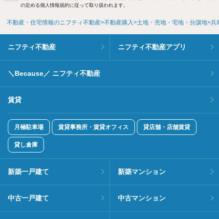
の定める個人情報規約に従って取り扱われます。
不動産・住宅情報のニフティ不動産
不動産購入
土地・売地・宅地・分譲地
兵
ニフティ不動産
ニフティ不動産アプリ
＼Because／ ニフティ不動産
賃貸
月極駐車場
賃貸事務所・賃貸オフィス
貸店舗・店舗賃貸
貸し倉庫
新築一戸建て
新築マンション
中古一戸建て
中古マンション