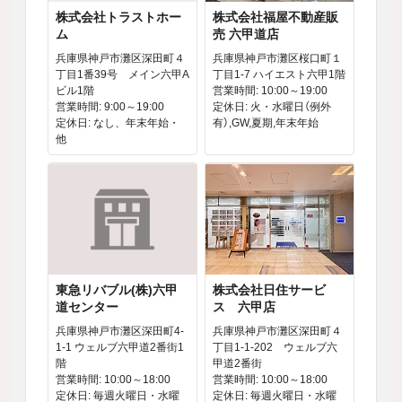
株式会社トラストホー
株式会社福屋不動産販
ム
売 六甲道店
兵庫県神戸市灘区深田町４
兵庫県神戸市灘区桜口町１
丁目1番39号 メイン六甲A
丁目1-7 ハイエスト六甲1階
ビル1階
営業時間: 10:00～19:00
営業時間: 9:00～19:00
定休日: 火・水曜日（例外
定休日: なし、年末年始・
有）,GW,夏期,年末年始
他
東急リバブル(株)六甲
株式会社日住サービ
道センター
ス 六甲店
兵庫県神戸市灘区深田町4-
兵庫県神戸市灘区深田町４
1-1 ウェルブ六甲道2番街1
丁目1-1-202 ウェルブ六
階
甲道2番街
営業時間: 10:00～18:00
営業時間: 10:00～18:00
定休日: 毎週火曜日・水曜
定休日: 毎週火曜日・水曜