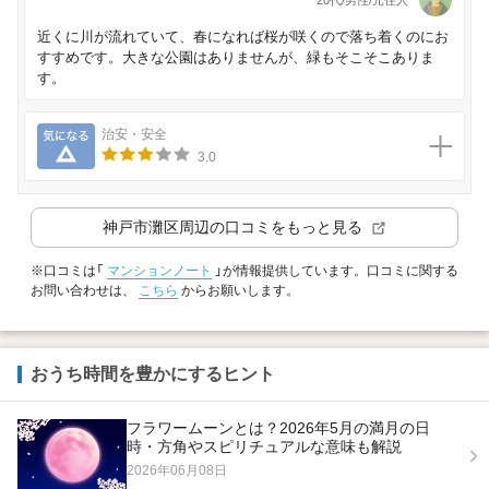
20代/男性/元住人
近くに川が流れていて、春になれば桜が咲くので落ち着くのにお
すすめです。大きな公園はありませんが、緑もそこそこありま
す。
気になる
治安・安全
3.0
神戸市灘区
周辺の口コミをもっと見る
※口コミは「
マンションノート
」が情報提供しています。口コミに関する
お問い合わせは、
こちら
からお願いします。
おうち時間を豊かにするヒント
フラワームーンとは？2026年5月の満月の日
時・方角やスピリチュアルな意味も解説
2026年06月08日