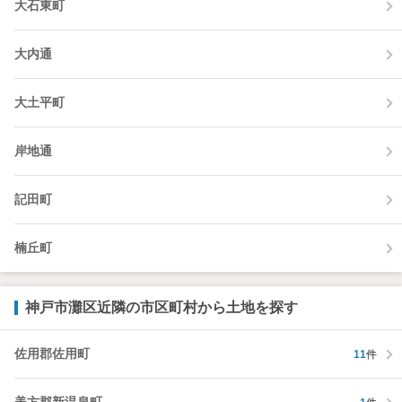
大石東町
大内通
大土平町
岸地通
記田町
楠丘町
神戸市灘区近隣の市区町村から土地を探す
佐用郡佐用町
11
件