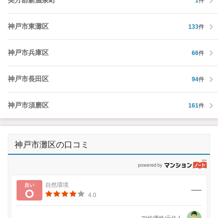
美方郡新温泉町
1
件
神戸市東灘区
133
件
神戸市兵庫区
66
件
神戸市長田区
94
件
神戸市須磨区
161
件
神戸市灘区の口コミ
p
良い
自然環境
4.0