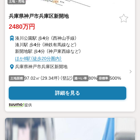
土地・売地
兵庫県神戸市兵庫区新開地
2480万円
湊川公園駅 歩
4
分 （西神山手線）
湊川駅 歩
4
分 （神鉄有馬線
など
）
新開地駅 歩
4
分 （神戸東西線
など
）
ほか8駅（徒歩20分圏内）
兵庫県神戸市兵庫区新開地
97.02㎡（29.34坪）（登記）
80%
500%
土地面積
建ぺい率
容積率
詳細を見る
提供