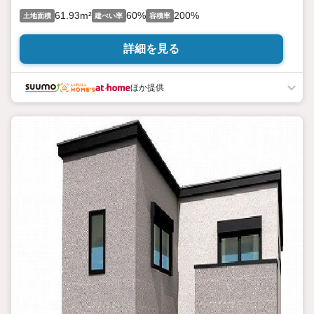
61.93m²
60%
200%
土地面積
建ぺい率
容積率
詳細を見る
ほか提供