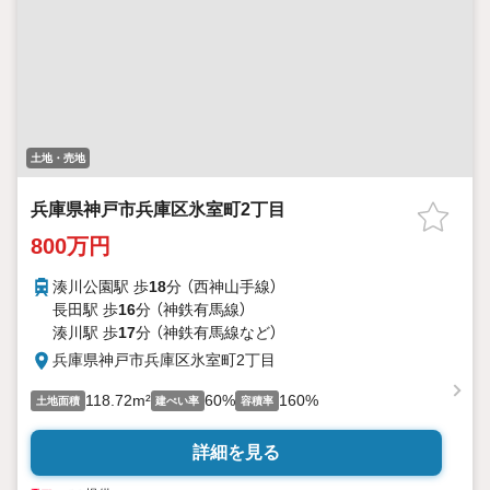
土地・売地
兵庫県神戸市兵庫区氷室町2丁目
800万円
湊川公園駅 歩
18
分 （西神山手線）
長田駅 歩
16
分 （神鉄有馬線）
湊川駅 歩
17
分 （神鉄有馬線
など
）
兵庫県神戸市兵庫区氷室町2丁目
118.72m²
60%
160%
土地面積
建ぺい率
容積率
詳細を見る