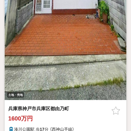
土地・売地
兵庫県神戸市兵庫区都由乃町
1600万円
湊川公園駅 歩
17
分 （西神山手線）