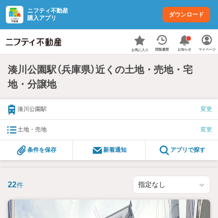
ニフティ不動産
ダウンロード
購入アプリ
お知らせ
閲覧履歴
マイページ
お気に入り
湊川公園駅（兵庫県）近くの土地・売地・宅
地・分譲地
湊川公園駅
変更
土地・売地
変更
条件を保存
新着通知
アプリで探す
22
件