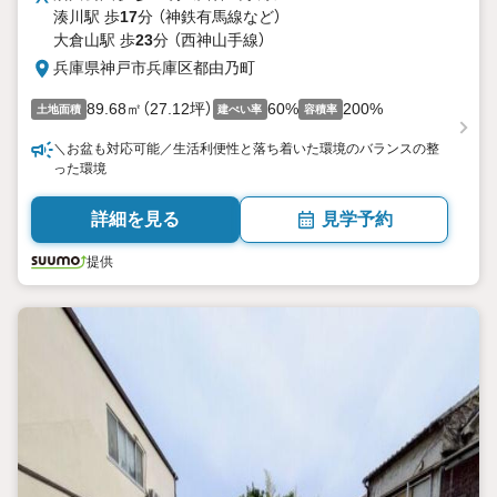
湊川駅 歩
17
分 （神鉄有馬線
など
）
大倉山駅 歩
23
分 （西神山手線）
兵庫県神戸市兵庫区都由乃町
89.68㎡（27.12坪）
60%
200%
土地面積
建ぺい率
容積率
＼お盆も対応可能／生活利便性と落ち着いた環境のバランスの整
った環境
詳細を見る
見学予約
提供