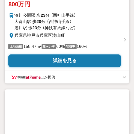
800万円
湊川公園駅 歩
23
分 （西神山手線）
大倉山駅 歩
20
分 （西神山手線）
湊川駅 歩
23
分 （神鉄有馬線
など
）
兵庫県神戸市兵庫区湊山町
158.47m²
60%
160%
土地面積
建ぺい率
容積率
詳細を見る
ほか提供