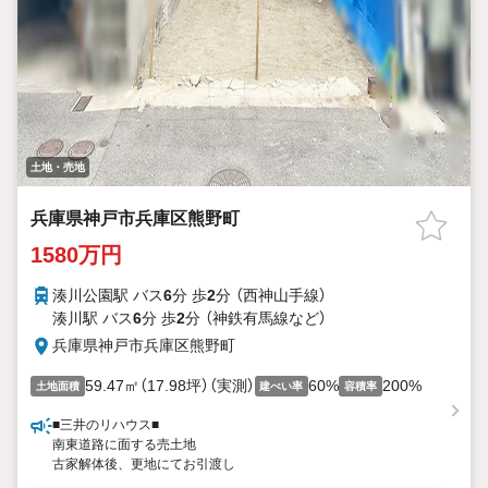
土地・売地
兵庫県神戸市兵庫区熊野町
1580万円
湊川公園駅 バス
6
分 歩
2
分 （西神山手線）
湊川駅 バス
6
分 歩
2
分 （神鉄有馬線
など
）
兵庫県神戸市兵庫区熊野町
59.47㎡（17.98坪）（実測）
60%
200%
土地面積
建ぺい率
容積率
■三井のリハウス■
南東道路に面する売土地
古家解体後、更地にてお引渡し