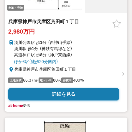
土地・売地
兵庫県神戸市兵庫区荒田町１丁目
2,980万円
湊川公園駅 歩
1
分 （西神山手線）
湊川駅 歩
1
分 （神鉄有馬線
など
）
高速神戸駅 歩
8
分 （神戸東西線）
ほか6駅（徒歩20分圏内）
兵庫県神戸市兵庫区荒田町１丁目
66.37m²
80%
400%
土地面積
建ぺい率
容積率
詳細を見る
提供