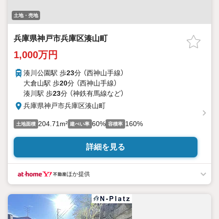
土地・売地
兵庫県神戸市兵庫区湊山町
1,000万円
湊川公園駅 歩
23
分 （西神山手線）
大倉山駅 歩
20
分 （西神山手線）
湊川駅 歩
23
分 （神鉄有馬線
など
）
兵庫県神戸市兵庫区湊山町
204.71m²
60%
160%
土地面積
建ぺい率
容積率
詳細を見る
ほか提供