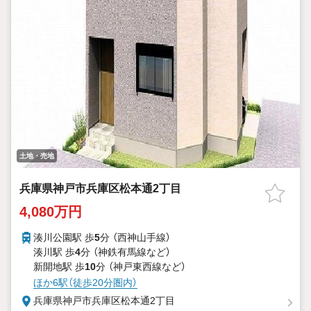
土地・売地
兵庫県神戸市兵庫区松本通2丁目
4,080万円
湊川公園駅 歩
5
分 （西神山手線）
湊川駅 歩
4
分 （神鉄有馬線
など
）
新開地駅 歩
10
分 （神戸東西線
など
）
ほか6駅（徒歩20分圏内）
兵庫県神戸市兵庫区松本通2丁目