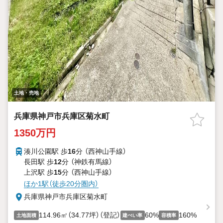
土地・売地
兵庫県神戸市兵庫区菊水町
1350万円
湊川公園駅 歩
16
分 （西神山手線）
長田駅 歩
12
分 （神鉄有馬線）
上沢駅 歩
15
分 （西神山手線）
ほか1駅（徒歩20分圏内）
兵庫県神戸市兵庫区菊水町
114.96㎡（34.77坪）（登記）
60%
160%
土地面積
建ぺい率
容積率