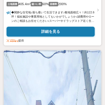
405.4m²
60%
200%
土地面積
建ぺい率
容積率
◆閑静な住宅地♪落ち着いて生活できます♪敷地面積広々！約122.6
坪！福祉施設や事業用地としてもいかがでしょうか♪諸費用やロー
ンのご相談もお任せください♪スーパーやドラッグストア近く生活
便利♪建築条件はございません♪お好きなハウスメーカ、工務店に
てご建築いただけます。神戸電鉄線と地下鉄線の利用が可能♪駅ま
詳細を見る
で徒歩圏内ですので通勤通学にも便利ですよ♪お問い合わせお待ち
しております♪キリン堂徒歩5分n
提供