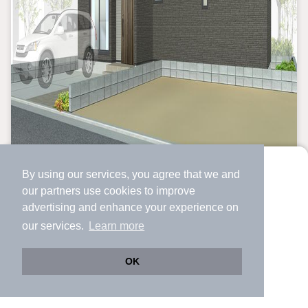
By using our services, you agree that we and
より使いやすくなった
our
partners
use cookies to improve
アプリで物件探ししませんか？
advertising and enhance your experience on
✔️
サクサク動く地図で物件検索
our services.
Learn more
✔️
新着物件・価格変動をすぐに通知
✔️
会員登録なし
OK
土地・売地
Web版をこのまま使う
購入アプリを開く
路線・駅を変更
詳細条件を変更
兵庫県神戸市兵庫区石井町