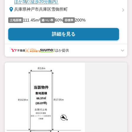
ほか3駅（徒歩20分圏内）
兵庫県神戸市兵庫区雪御所町
111.45m²
60%
200%
土地面積
建ぺい率
容積率
詳細を見る
ほか提供