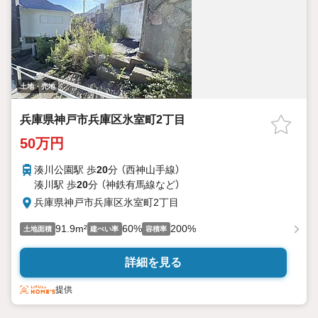
土地・売地
兵庫県神戸市兵庫区氷室町2丁目
50万円
湊川公園駅 歩
20
分 （西神山手線）
湊川駅 歩
20
分 （神鉄有馬線
など
）
兵庫県神戸市兵庫区氷室町2丁目
91.9m²
60%
200%
土地面積
建ぺい率
容積率
詳細を見る
提供