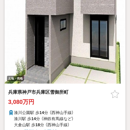
土地・売地
兵庫県神戸市兵庫区雪御所町
3,080万円
湊川公園駅 歩
14
分 （西神山手線）
湊川駅 歩
14
分 （神鉄有馬線
など
）
大倉山駅 歩
18
分 （西神山手線）