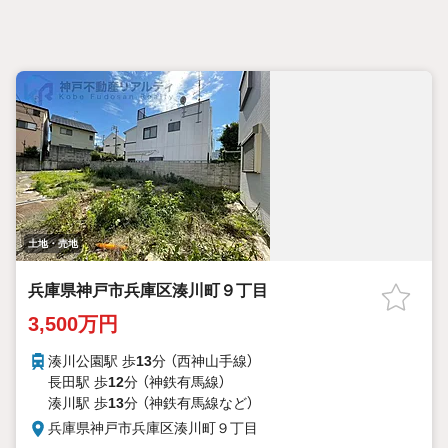
土地・売地
兵庫県神戸市兵庫区湊川町９丁目
3,500万円
湊川公園駅 歩
13
分 （西神山手線）
長田駅 歩
12
分 （神鉄有馬線）
湊川駅 歩
13
分 （神鉄有馬線
など
）
兵庫県神戸市兵庫区湊川町９丁目