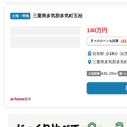
三重県多気郡多気町五桂
土地・売地
140万円
月々のローンを試算
佐奈駅 歩
18
分 （紀
三重県多気郡多気
446.28m²
土地面積
建ぺ
提供