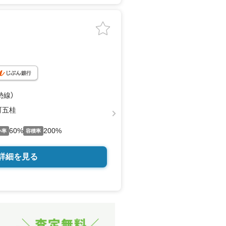
勢線）
町五桂
60%
200%
い率
容積率
詳細を見る