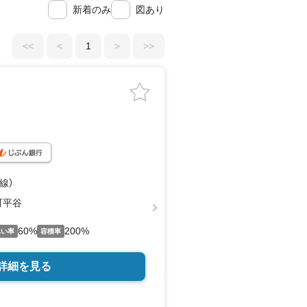
新着のみ
図あり
<<
<
1
>
>>
線）
町平谷
60%
200%
ぺい率
容積率
詳細を見る