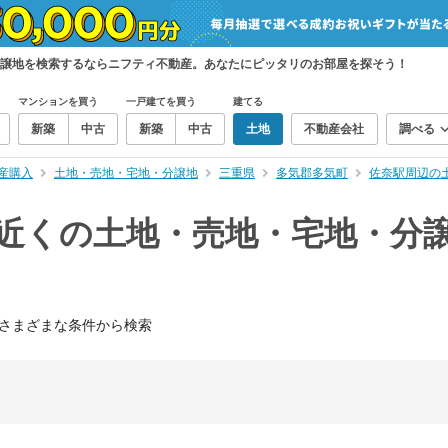
分譲地を検索するならニフティ不動産。あなたにピッタリのお部屋を探そう！
マンションを買う
一戸建てを買う
建てる
新築
中古
新築
中古
土地
不動産会社
調べる
産購入
土地・売地・宅地・分譲地
三重県
多気郡多気町
佐奈駅周辺の
）近くの土地・売地・宅地・分
さまざまな条件から検索