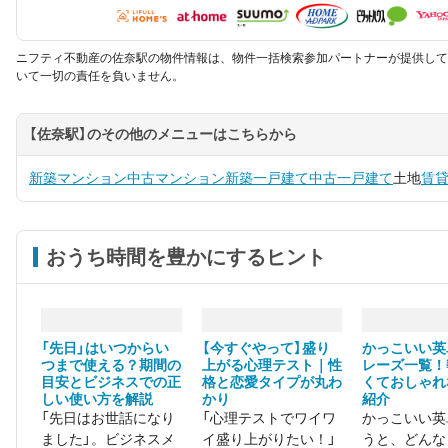
ニフティ不動産の佐奈駅の物件情報は、物件一括検索参加パートナーが提供して
いて一切の責任を負いません。
【佐奈駅】のその他のメニューはこちらから
新築マンション
中古マンション
新築一戸建て
中古一戸建て
土地
賃
おうち時間を豊かにするヒント
「先日」はいつからい
【今すぐやって】盛り
かっこいい英
つまで使える？期間の
上がる心理テスト｜性
レーズ一覧！
目安とビジネスでの正
格と恋愛タイプが丸わ
くておしゃれ
しい使い方を解説
かり
紹介
「先日はお世話になり
「心理テストでワイワ
かっこいい英
ました」。ビジネスメ
イ盛り上がりたい！」
うと、どんな