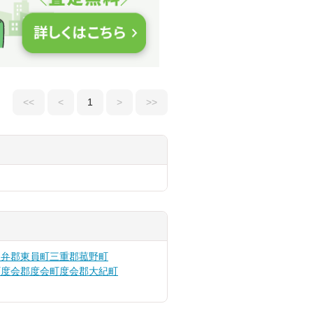
<<
<
1
>
>>
員弁郡東員町
三重郡菰野町
町
度会郡度会町
度会郡大紀町