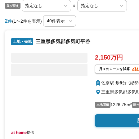
＆
並び替え
2
件
(1〜2件を表示)
三重県多気郡多気町平谷
土地・売地
2,150万円
月々のローンを試算
佐奈駅 歩
9
分 （紀勢
三重県多気郡多気
1226.75m²
土地面積
建
提供