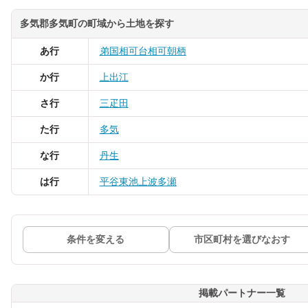
多気郡多気町の町域から土地を探す
あ行
弟国
相可台
相可
朝柄
か行
上出江
さ行
三疋田
た行
多気
な行
丹生
は行
平谷
東池上
波多瀬
条件を変える
市区町村を選びなおす
掲載パートナー一覧