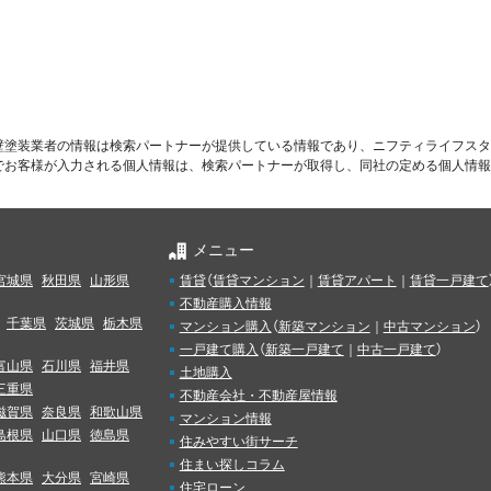
壁塗装業者の情報は検索パートナーが提供している情報であり、ニフティライフスタ
でお客様が入力される個人情報は、検索パートナーが取得し、同社の定める個人情報
メニュー
宮城県
秋田県
山形県
賃貸
（
賃貸マンション
｜
賃貸アパート
｜
賃貸一戸建て
不動産購入情報
千葉県
茨城県
栃木県
マンション購入
（
新築マンション
｜
中古マンション
）
一戸建て購入
（
新築一戸建て
｜
中古一戸建て
）
富山県
石川県
福井県
土地購入
三重県
不動産会社・不動産屋情報
滋賀県
奈良県
和歌山県
マンション情報
島根県
山口県
徳島県
住みやすい街サーチ
住まい探しコラム
熊本県
大分県
宮崎県
住宅ローン