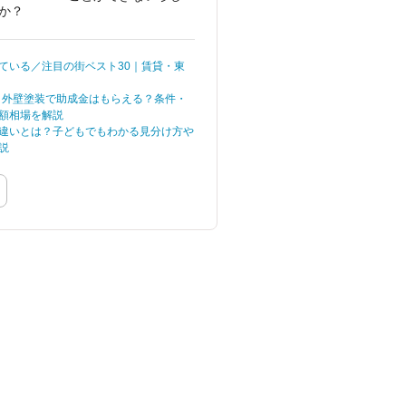
か？
動物がたくさん存在し
ます。 愛らしい表情
を見せてくれる動物も
ている／注目の街ベスト30｜賃貸・東
いれば、不思議な見た
目をしている生き物も
最新】外壁塗装で助成金はもらえる？条件・
おり、魅力はそれぞ
額相場を解説
れ。
違いとは？子どもでもわかる見分け方や
説