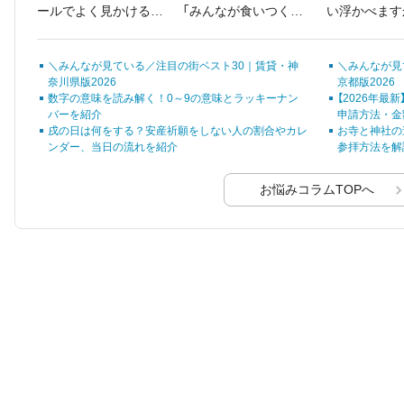
ールでよく見かけるこ
「みんなが食いつく面
い浮かべます
のフレーズ、実は「先
白いネタがほしい」
日」がどの期間を指す
＼みんなが見ている／注目の街ベスト30｜賃貸・神
＼みんなが見
のか、はっきり知って
奈川県版2026
京都版2026
いる人は意外と少ない
数字の意味を読み解く！0～9の意味とラッキーナン
【2026年
ものです。
バーを紹介
申請方法・金
戌の日は何をする？安産祈願をしない人の割合やカレ
お寺と神社の
ンダー、当日の流れを紹介
参拝方法を解
お悩みコラムTOPへ