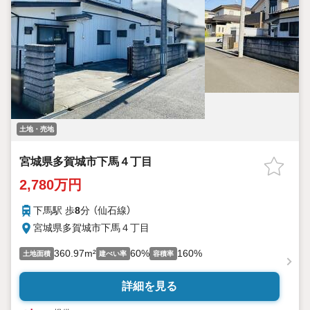
土地・売地
宮城県多賀城市下馬４丁目
2,780万円
下馬駅 歩
8
分 （仙石線）
宮城県多賀城市下馬４丁目
360.97m²
60%
160%
土地面積
建ぺい率
容積率
詳細を見る