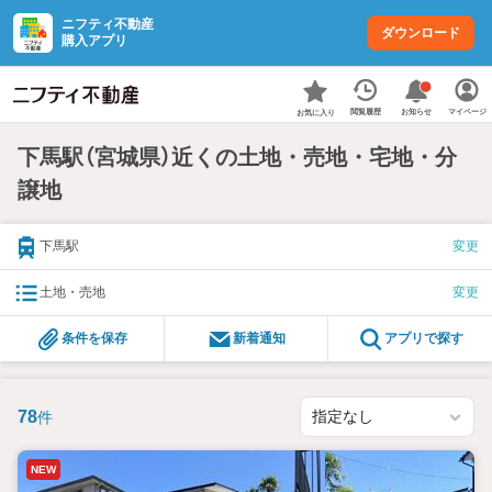
ニフティ不動産
ダウンロード
購入アプリ
お知らせ
閲覧履歴
マイページ
お気に入り
下馬駅（宮城県）近くの土地・売地・宅地・分
譲地
下馬駅
変更
土地・売地
変更
条件を保存
新着通知
アプリで探す
78
件
NEW