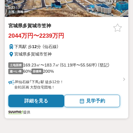
土地・売地
宮城県多賀城市笠神
2044万円〜2239万円
下馬駅 歩
12
分 （仙石線）
宮城県多賀城市笠神
169.23㎡〜183.7㎡（51.19坪〜55.56坪）（登記）
土地面積
60%
200%
建ぺい率
容積率
JR仙石線「下馬」駅 徒歩12分！
全81区画 大型住宅団地！
詳細を見る
見学予約
提供