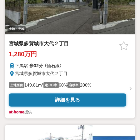
土地・売地
宮城県多賀城市大代２丁目
1,280万円
下馬駅 歩
32
分 （仙石線）
宮城県多賀城市大代２丁目
149.81m²
60%
200%
土地面積
建ぺい率
容積率
詳細を見る
提供