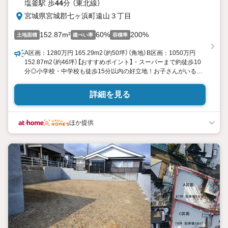
塩釜駅 歩
44
分 （東北線）
宮城県宮城郡七ヶ浜町遠山３丁目
152.87m²
60%
200%
土地面積
建ぺい率
容積率
A区画：1280万円 165.29m2（約50坪）（角地）B区画：1050万円
152.87m2（約46坪）【おすすめポイント】・スーパーまで約徒歩10
分◎小学校・中学校も徒歩15分以内の好立地！お子さんがいる家
庭にもオススメです☆・多賀城・塩竈・七ヶ浜にアクセス便利
◎ 三井アウトレットパーク（中野栄）、うみの杜水族館もすぐ♪
詳細を見る
車で10分の「菖蒲田浜海水浴場」で夏の思い出を！・建築条件無し
でお好きなハウスメーカーを選べます♪・陽当たり、通風も良い角
地（A区画）！閑静な住宅街です。【エリア情報】・七ヶ浜町立汐見小
ほか提供
学校：徒歩約14分・七ヶ浜町立向洋中学校：徒歩約11分・みやぎ
生協 大代店：徒歩約9分・らーめん 蔵 KURA：徒歩約12分【その
ほか各種ご相談承ります】・住宅ローンのお借入れ、銀行選びもフ
ルサポートします♪・頭金0円での購入も可能です♪お客様に最適な
ご提案をさせて頂きます！