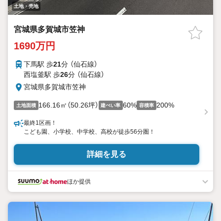
土地・売地
宮城県多賀城市笠神
1690万円
下馬駅 歩
21
分 （仙石線）
西塩釜駅 歩
26
分 （仙石線）
宮城県多賀城市笠神
166.16㎡（50.26坪）
60%
200%
土地面積
建ぺい率
容積率
最終1区画！
こども園、小学校、中学校、高校が徒歩56分圏！
詳細を見る
ほか提供