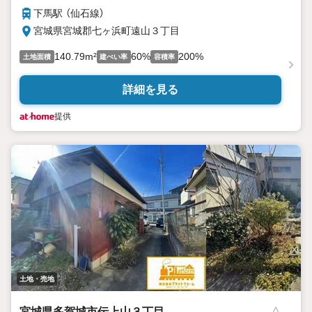
下馬駅 （仙石線）
宮城県宮城郡七ヶ浜町遠山３丁目
140.79m²
60%
200%
土地面積
建ぺい率
容積率
詳細を見る
提供
土地・売地
宮城県多賀城市伝上山３丁目