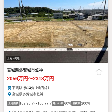
土地・売地
宮城県多賀城市笠神
2056万円〜2318万円
下馬駅 歩
13
分 （仙石線）
宮城県多賀城市笠神
169.93㎡〜186.77㎡
60%
200%
土地面積
建ぺい率
容積率