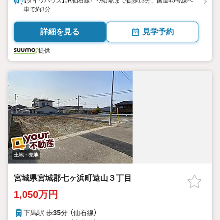
【ダイワハウス】JR仙石線「下馬」駅まで徒歩13分、国道45号線へ
車で約3分
詳細を見る
見学予約
提供
土地・売地
宮城県宮城郡七ヶ浜町遠山３丁目
1,050万円
下馬駅 歩
35
分 （仙石線）