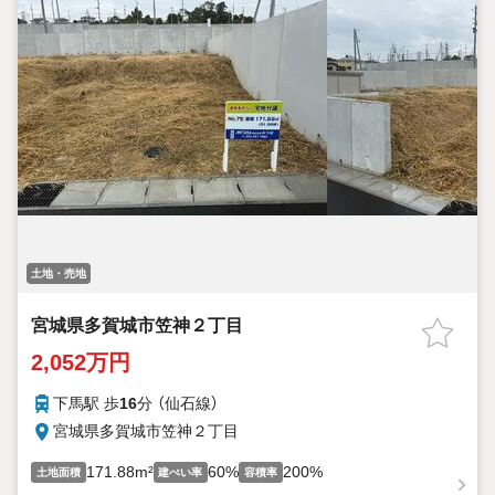
土地・売地
宮城県多賀城市笠神２丁目
2,052万円
下馬駅 歩
16
分 （仙石線）
宮城県多賀城市笠神２丁目
171.88m²
60%
200%
土地面積
建ぺい率
容積率