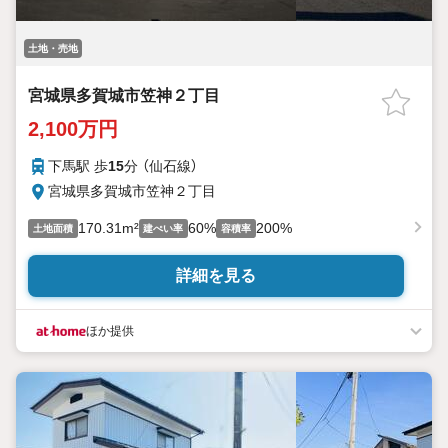
土地・売地
宮城県多賀城市笠神２丁目
2,100万円
下馬駅 歩
15
分 （仙石線）
宮城県多賀城市笠神２丁目
170.31m²
60%
200%
土地面積
建ぺい率
容積率
詳細を見る
ほか提供