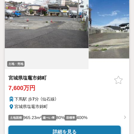
土地・売地
宮城県塩竈市錦町
7,600万円
下馬駅 歩
7
分 （仙石線）
宮城県塩竈市錦町
965.23m²
80%
400%
土地面積
建ぺい率
容積率
詳細を見る