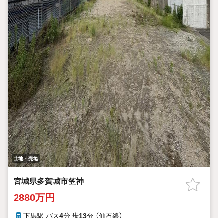
土地・売地
宮城県多賀城市笠神
2880万円
下馬駅 バス
4
分 歩
13
分 （仙石線）