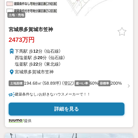
土地・売地
宮城県多賀城市笠神
2473万円
下馬駅 歩
12
分 （仙石線）
西塩釜駅 歩
20
分 （仙石線）
塩釜駅 歩
22
分 （東北線）
宮城県多賀城市笠神
194.68㎡（58.89坪）（登記）
60%
200%
土地面積
建ぺい率
容積率
建築条件なし♪お好きなハウスメーカーで！！
詳細を見る
提供