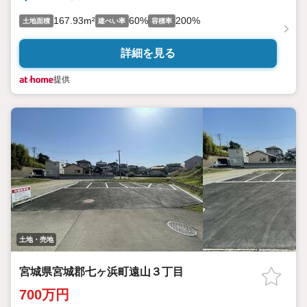
167.93m²
60%
200%
土地面積
建ぺい率
容積率
詳細を見る
提供
土地・売地
宮城県宮城郡七ヶ浜町遠山３丁目
700万円