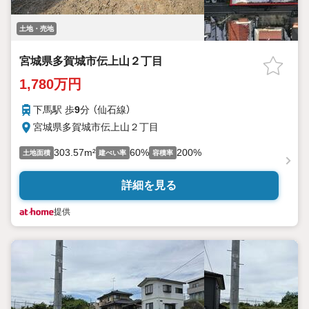
土地・売地
宮城県多賀城市伝上山２丁目
1,780万円
下馬駅 歩
9
分 （仙石線）
宮城県多賀城市伝上山２丁目
303.57m²
60%
200%
土地面積
建ぺい率
容積率
詳細を見る
提供