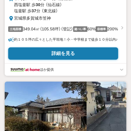
西塩釜駅 歩
30
分 （仙石線）
塩釜駅 歩
37
分 （東北線）
宮城県多賀城市笠神
349.04㎡（105.58坪）（登記）
60%
200%
土地面積
建ぺい率
容積率
約１０５坪の広々とした平坦地！小・中学校まで徒歩１０分以内♪
詳細を見る
ほか提供