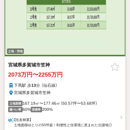
土地・売地
宮城県多賀城市笠神
2073万円〜2255万円
下馬駅 歩
13
分 （仙石線）
宮城県多賀城市笠神
167.19㎡〜177.46㎡（50.57坪〜53.68坪）
土地面積
60%
200%
建ぺい率
容積率
【住友林業】
土地面積ゆとりの50坪超！利便性と住環境に恵まれた分譲地◎