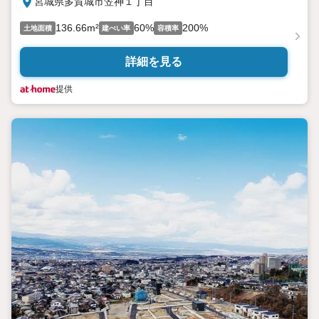
宮城県多賀城市笠神１丁目
136.66m²
60%
200%
土地面積
建ぺい率
容積率
詳細を見る
提供