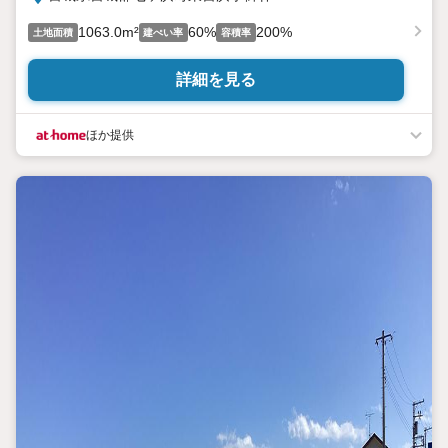
1063.0m²
60%
200%
土地面積
建ぺい率
容積率
詳細を見る
ほか提供