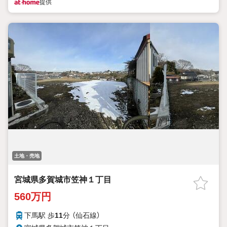
提供
土地・売地
宮城県多賀城市笠神１丁目
560万円
下馬駅 歩
11
分 （仙石線）