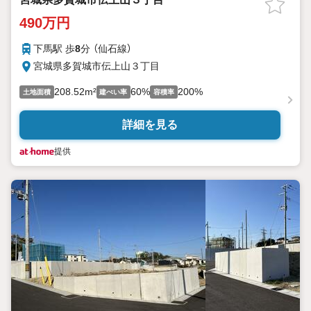
490万円
下馬駅 歩
8
分 （仙石線）
宮城県多賀城市伝上山３丁目
208.52m²
60%
200%
土地面積
建ぺい率
容積率
詳細を見る
提供