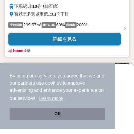
下馬駅 歩
13
分 （仙石線）
宮城県多賀城市伝上山２丁目
209.57m²
60%
200%
土地面積
建ぺい率
容積率
詳細を見る
提供
By using our services, you agree that we and
より使いやすくなった
our
partners
use cookies to improve
アプリで物件探ししませんか？
advertising and enhance your experience on
✔️
サクサク動く地図で物件検索
our services.
Learn more
✔️
新着物件・価格変動をすぐに通知
✔️
会員登録なし
OK
Web版をこのまま使う
購入アプリを開く
路線・駅を変更
詳細条件を変更