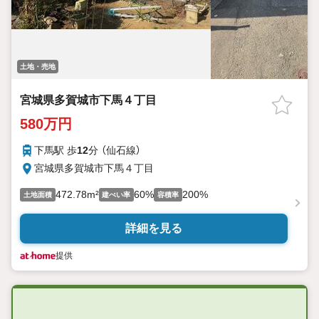
土地・売地
宮城県多賀城市下馬４丁目
580万円
下馬駅 歩
12
分 （仙石線）
宮城県多賀城市下馬４丁目
472.78m²
60%
200%
土地面積
建ぺい率
容積率
詳細を見る
提供