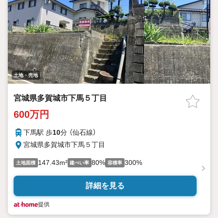
土地・売地
宮城県多賀城市下馬５丁目
600万円
下馬駅 歩
10
分 （仙石線）
宮城県多賀城市下馬５丁目
147.43m²
80%
300%
土地面積
建ぺい率
容積率
詳細を見る
提供