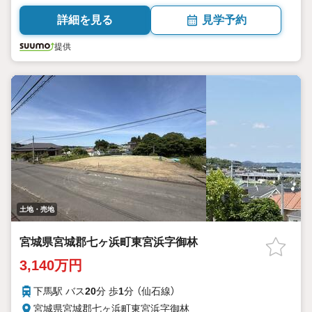
詳細を見る
見学予約
提供
土地・売地
宮城県宮城郡七ヶ浜町東宮浜字御林
3,140万円
下馬駅 バス
20
分 歩
1
分 （仙石線）
宮城県宮城郡七ヶ浜町東宮浜字御林