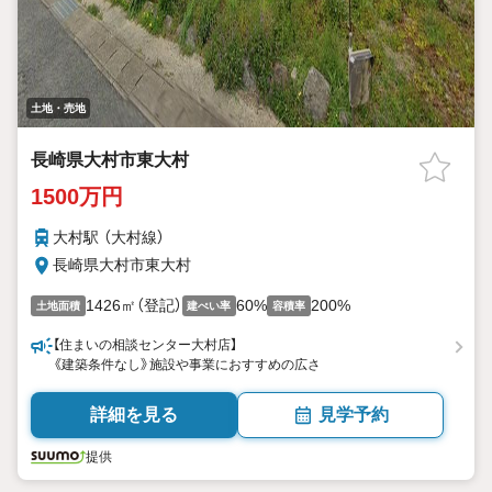
土地・売地
長崎県大村市東大村
1500万円
大村駅 （大村線）
長崎県大村市東大村
1426㎡（登記）
60%
200%
土地面積
建ぺい率
容積率
【住まいの相談センター大村店】
《建築条件なし》施設や事業におすすめの広さ
詳細を見る
見学予約
提供