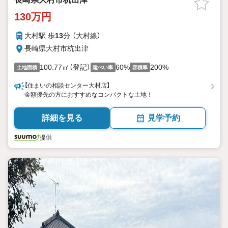
130万円
大村駅 歩
13
分 （大村線）
長崎県大村市杭出津
100.77㎡（登記）
60%
200%
土地面積
建ぺい率
容積率
【住まいの相談センター大村店】
金額優先の方におすすめなコンパクトな土地！
詳細を見る
見学予約
提供