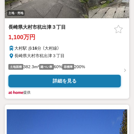
土地・売地
長崎県大村市杭出津３丁目
1,100万円
大村駅 歩
16
分 （大村線）
長崎県大村市杭出津３丁目
382.3m²
60%
200%
土地面積
建ぺい率
容積率
詳細を見る
提供