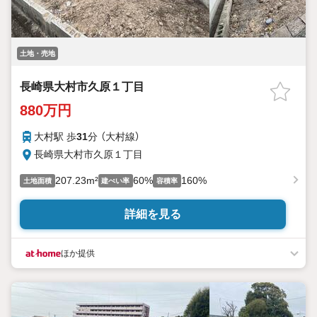
土地・売地
長崎県大村市久原１丁目
880万円
大村駅 歩
31
分 （大村線）
長崎県大村市久原１丁目
207.23m²
60%
160%
土地面積
建ぺい率
容積率
詳細を見る
ほか提供