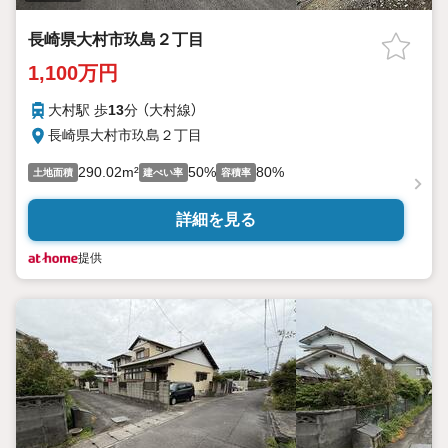
長崎県大村市玖島２丁目
1,100万円
大村駅 歩
13
分 （大村線）
長崎県大村市玖島２丁目
290.02m²
50%
80%
土地面積
建ぺい率
容積率
詳細を見る
提供