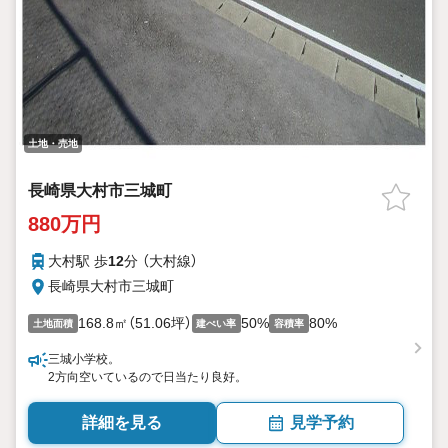
土地・売地
長崎県大村市三城町
880万円
大村駅 歩
12
分 （大村線）
長崎県大村市三城町
168.8㎡（51.06坪）
50%
80%
土地面積
建ぺい率
容積率
三城小学校。
2方向空いているので日当たり良好。
詳細を見る
見学予約