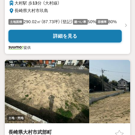
大村駅 歩
13
分 （大村線）
長崎県大村市玖島
290.02㎡（87.73坪）（登記）
50%
80%
土地面積
建ぺい率
容積率
詳細を見る
提供
土地・売地
長崎県大村市武部町