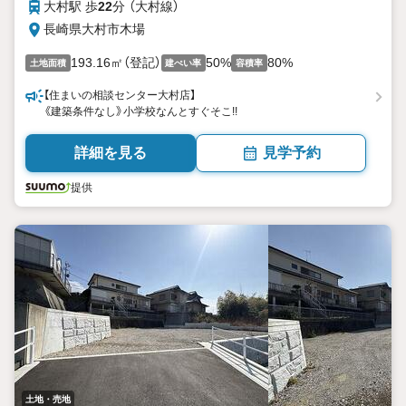
大村駅 歩
22
分 （大村線）
長崎県大村市木場
193.16㎡（登記）
50%
80%
土地面積
建ぺい率
容積率
【住まいの相談センター大村店】
《建築条件なし》小学校なんとすぐそこ!!
詳細を見る
見学予約
提供
土地・売地