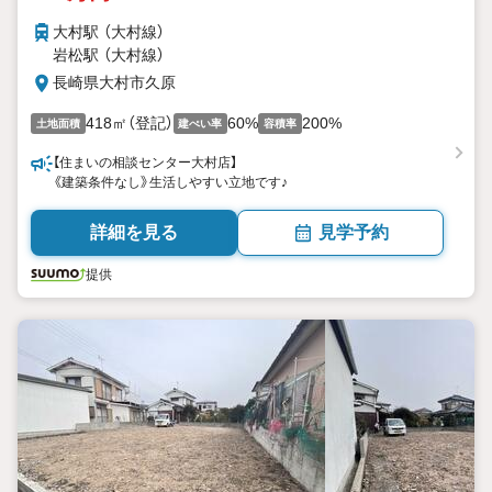
大村駅 （大村線）
岩松駅 （大村線）
長崎県大村市久原
418㎡（登記）
60%
200%
土地面積
建ぺい率
容積率
【住まいの相談センター大村店】
《建築条件なし》生活しやすい立地です♪
詳細を見る
見学予約
提供