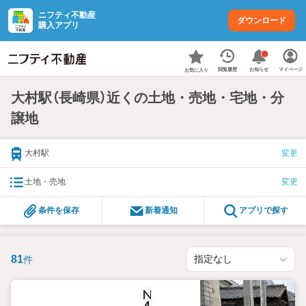
ニフティ不動産
ダウンロード
購入アプリ
お知らせ
閲覧履歴
マイページ
お気に入り
大村駅（長崎県）近くの土地・売地・宅地・分
譲地
大村駅
変更
土地・売地
変更
条件を保存
新着通知
アプリで探す
81
件