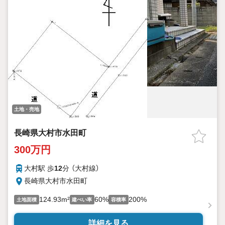
土地・売地
長崎県大村市水田町
300万円
大村駅 歩
12
分 （大村線）
長崎県大村市水田町
124.93m²
60%
200%
土地面積
建ぺい率
容積率
詳細を見る