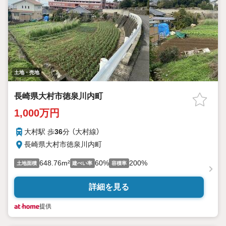
土地・売地
長崎県大村市徳泉川内町
1,000万円
大村駅 歩
36
分 （大村線）
長崎県大村市徳泉川内町
648.76m²
60%
200%
土地面積
建ぺい率
容積率
詳細を見る
提供