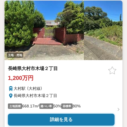
土地・売地
長崎県大村市木場２丁目
1,200万円
大村駅 （大村線）
長崎県大村市木場２丁目
668.17m²
50%
80%
土地面積
建ぺい率
容積率
詳細を見る