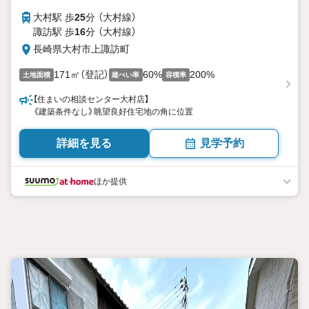
大村駅 歩
25
分 （大村線）
諏訪駅 歩
16
分 （大村線）
長崎県大村市上諏訪町
171㎡（登記）
60%
200%
土地面積
建ぺい率
容積率
【住まいの相談センター大村店】
《建築条件なし》眺望良好住宅地の角に位置
詳細を見る
見学予約
ほか提供