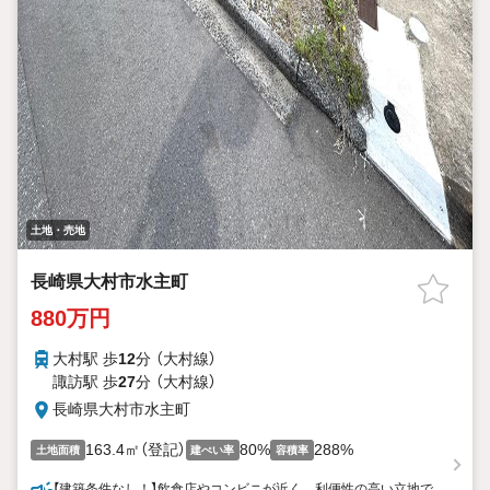
土地・売地
長崎県大村市水主町
880万円
大村駅 歩
12
分 （大村線）
諏訪駅 歩
27
分 （大村線）
長崎県大村市水主町
163.4㎡（登記）
80%
288%
土地面積
建ぺい率
容積率
【建築条件なし！】飲食店やコンビニが近く、利便性の高い立地で