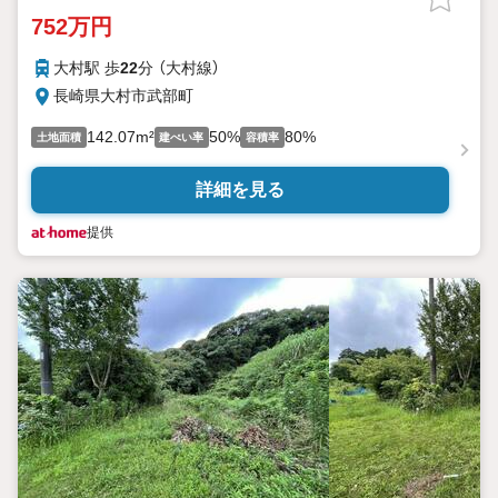
752万円
大村駅 歩
22
分 （大村線）
長崎県大村市武部町
142.07m²
50%
80%
土地面積
建ぺい率
容積率
詳細を見る
提供