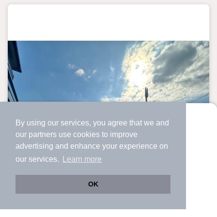
By using our services, you agree that we and
より使いやすくなった
our
partners
use cookies to improve
アプリで物件探ししませんか？
advertising and enhance your experience on
✔️
サクサク動く地図で物件検索
our services.
Learn more
✔️
新着物件・価格変動をすぐに通知
✔️
会員登録なし
OK
Web版をこのまま使う
購入アプリを開く
路線・駅を変更
詳細条件を変更