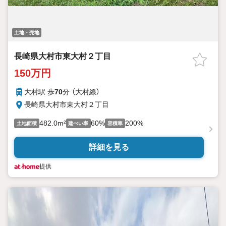
土地・売地
長崎県大村市東大村２丁目
150万円
大村駅 歩
70
分 （大村線）
長崎県大村市東大村２丁目
482.0m²
60%
200%
土地面積
建ぺい率
容積率
詳細を見る
提供