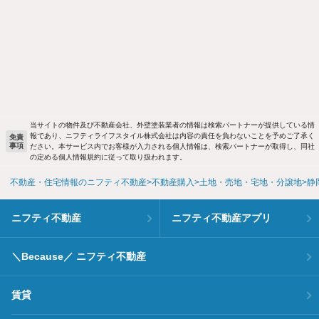
当サイトの物件及び不動産会社、外壁塗装業者の情報は検索パートナーが提供している情
報であり、ニフティライフスタイル株式会社は内容の責任を負わないことを予めご了承く
免責
事項
ださい。本サービス内でお客様が入力される個人情報は、検索パートナーが取得し、同社
の定める個人情報規約に従って取り扱われます。
不動産・住宅情報のニフティ不動産
不動産購入
土地・売地・宅地・分譲地
静
ニフティ不動産
ニフティ不動産アプリ
＼Because／ ニフティ不動産
賃貸