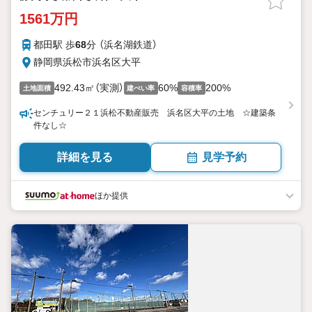
1561万円
都田駅 歩
68
分 （浜名湖鉄道）
静岡県浜松市浜名区大平
492.43㎡（実測）
60%
200%
土地面積
建ぺい率
容積率
センチュリー２１浜松不動産販売 浜名区大平の土地 ☆建築条
件なし☆
詳細を見る
見学予約
ほか提供