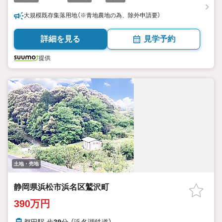
大規模既存集落用地（※青地農地の為、除外申請要）
詳細を見る
見学予約
提供
土地・売地
静岡県浜松市浜名区鷲沢町
390万円