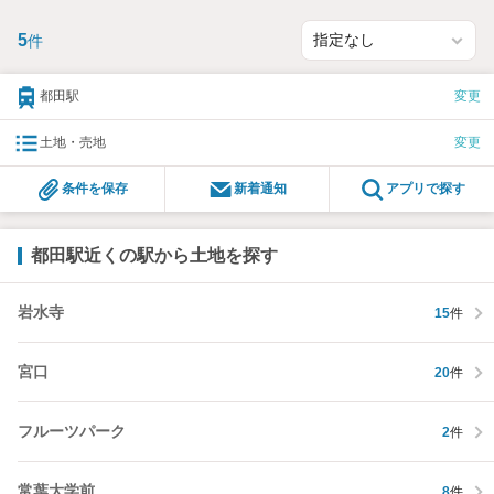
5
件
都田駅
変更
土地・売地
変更
条件を保存
新着通知
アプリで探す
都田駅近くの駅から土地を探す
岩水寺
15
件
宮口
20
件
フルーツパーク
2
件
常葉大学前
8
件