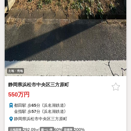
土地・売地
静岡県浜松市中央区三方原町
550万円
都田駅 歩
65
分 （浜名湖鉄道）
金指駅 歩
57
分 （浜名湖鉄道）
静岡県浜松市中央区三方原町
292.09㎡
60%
200%
土地面積
建ぺい率
容積率