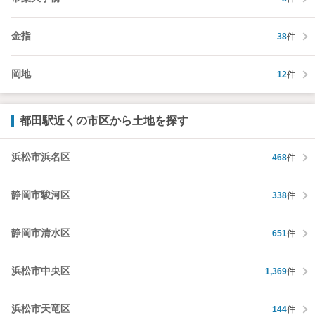
金指
38
件
岡地
12
件
都田駅近くの市区から土地を探す
浜松市浜名区
468
件
静岡市駿河区
338
件
静岡市清水区
651
件
浜松市中央区
1,369
件
浜松市天竜区
144
件