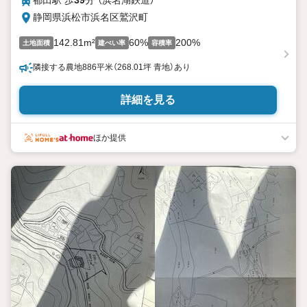
都田駅 歩
39
分 （浜名湖鉄道）
静岡県浜松市浜名区鷲沢町
142.81m²
60%
200%
土地面積
建ぺい率
容積率
隣接する農地886平米（268.01坪 青地）あり
詳細を見る
ほか提供