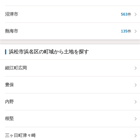
沼津市
563
件
熱海市
135
件
浜松市浜名区の町域から土地を探す
細江町広岡
豊保
内野
根堅
三ヶ日町津々崎