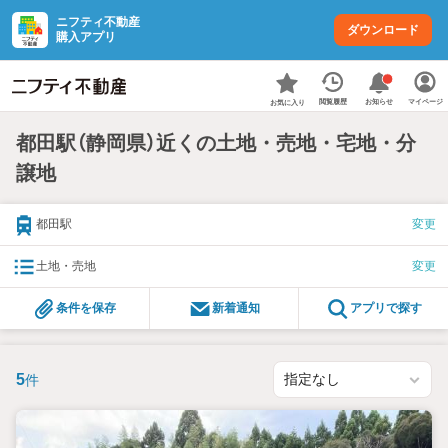
ニフティ不動産
ダウンロード
購入アプリ
お知らせ
閲覧履歴
マイページ
お気に入り
都田駅（静岡県）近くの土地・売地・宅地・分
譲地
都田駅
変更
土地・売地
変更
条件を保存
新着通知
アプリで探す
5
件