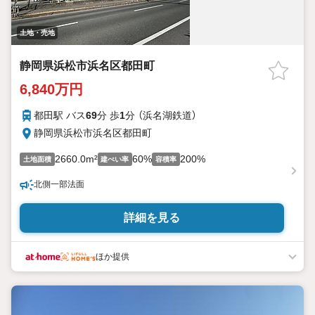
土地・売地
静岡県浜松市浜名区都田町
6,840万円
都田駅 バス
69
分 歩
1
分 （浜名湖鉄道）
静岡県浜松市浜名区都田町
2660.0m²
60%
200%
土地面積
建ぺい率
容積率
北側一部法面
詳細を見る
ほか提供