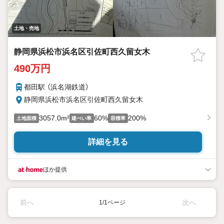
土地・売地
静岡県浜松市浜名区引佐町西久留女木
490万円
都田駅 （浜名湖鉄道）
静岡県浜松市浜名区引佐町西久留女木
3057.0m²
60%
200%
土地面積
建ぺい率
容積率
詳細を見る
ほか提供
前へ
次へ
1/1ページ