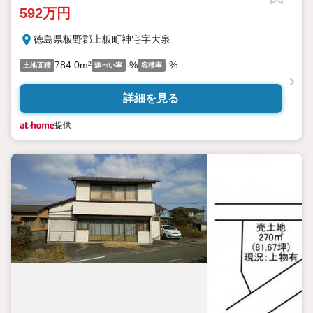
592万円
徳島県板野郡上板町神宅字大泉
784.0m²
-%
-%
土地面積
建ぺい率
容積率
詳細を見る
提供