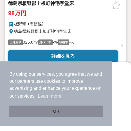
徳島県板野郡上板町神宅字堂床
98万円
板野駅 （高徳線）
徳島県板野郡上板町神宅字堂床
325.0m²
-%
-%
土地面積
建ぺい率
容積率
詳細を見る
提供
By using our services, you agree that we and
より使いやすくなった
our
partners
use cookies to improve
アプリで物件探ししませんか？
advertising and enhance your experience on
✔️
サクサク動く地図で物件検索
our services.
Learn more
✔️
新着物件・価格変動をすぐに通知
✔️
会員登録なし
OK
Web版をこのまま使う
購入アプリを開く
市区町村を変更
詳細条件を変更