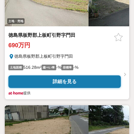
土地・売地
徳島県板野郡上板町引野字門田
690万円
徳島県板野郡上板町引野字門田
516.28m²
-%
-%
土地面積
建ぺい率
容積率
詳細を見る
提供