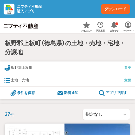
ニフティ不動産
ダウンロード
購入アプリ
お知らせ
閲覧履歴
マイページ
お気に入り
板野郡上板町（徳島県）の土地・売地・宅地・
分譲地
板野郡上板町
変更
土地・売地
変更
条件を保存
新着通知
アプリで探す
37
件