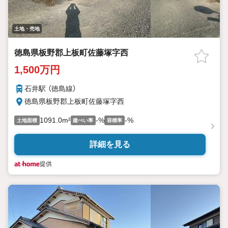
土地・売地
徳島県板野郡上板町佐藤塚字西
1,500万円
石井駅 （徳島線）
徳島県板野郡上板町佐藤塚字西
1091.0m²
-%
-%
土地面積
建ぺい率
容積率
詳細を見る
提供