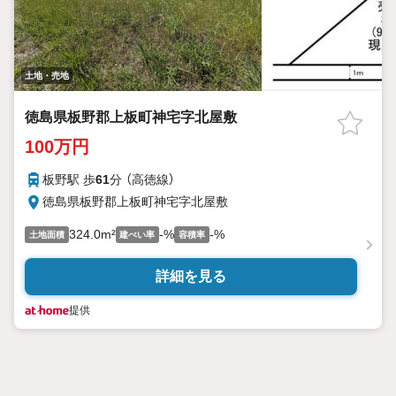
土地・売地
徳島県板野郡上板町神宅字北屋敷
100万円
板野駅 歩
61
分 （高徳線）
徳島県板野郡上板町神宅字北屋敷
324.0m²
-%
-%
土地面積
建ぺい率
容積率
詳細を見る
提供