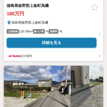
徳島県板野郡上板町高磯
180万円
徳島県板野郡上板町高磯
116.09m²
-%
-%
土地面積
建ぺい率
容積率
詳細を見る
ほか提供