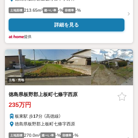
213.65m²
-%
-%
土地面積
建ぺい率
容積率
詳細を見る
提供
土地・売地
徳島県板野郡上板町七條字西原
235万円
板東駅 歩
17
分 （高徳線）
徳島県板野郡上板町七條字西原
270.0m²
-%
-%
土地面積
建ぺい率
容積率