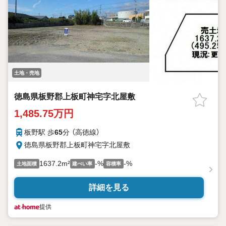
土地・売地
徳島県板野郡上板町神宅字北屋敷
1,485.75万円
板野駅 歩
65
分 （高徳線）
徳島県板野郡上板町神宅字北屋敷
1637.2m²
-%
-%
土地面積
建ぺい率
容積率
詳細を見る
提供