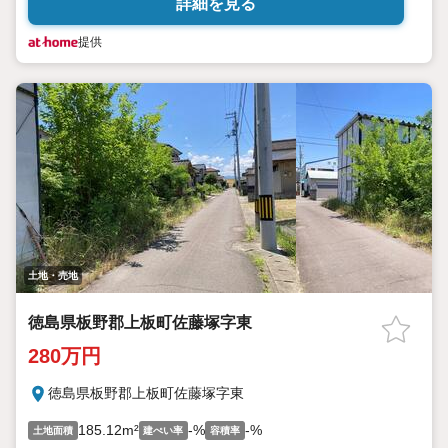
詳細を見る
提供
土地・売地
徳島県板野郡上板町佐藤塚字東
280万円
徳島県板野郡上板町佐藤塚字東
185.12m²
-%
-%
土地面積
建ぺい率
容積率