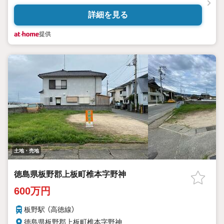
詳細を見る
提供
土地・売地
徳島県板野郡上板町椎本字野神
600万円
板野駅 （高徳線）
徳島県板野郡上板町椎本字野神