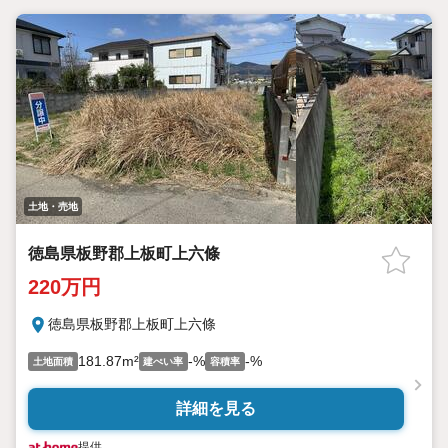
土地・売地
徳島県板野郡上板町上六條
220万円
徳島県板野郡上板町上六條
181.87m²
-%
-%
土地面積
建ぺい率
容積率
詳細を見る
提供