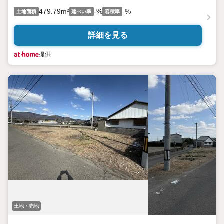
479.79m²
-%
-%
土地面積
建ぺい率
容積率
詳細を見る
提供
土地・売地