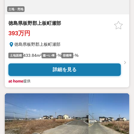
土地・売地
徳島県板野郡上板町瀬部
393万円
徳島県板野郡上板町瀬部
433.84m²
-%
-%
土地面積
建ぺい率
容積率
詳細を見る
提供