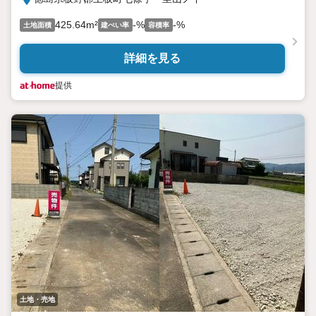
425.64m²
-%
-%
土地面積
建ぺい率
容積率
詳細を見る
提供
土地・売地