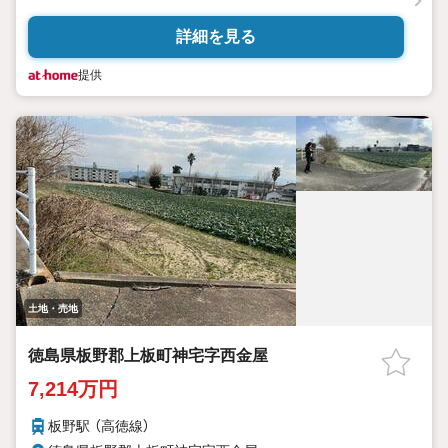
詳細を見る
提供
土地・売地
徳島県板野郡上板町神宅字西金屋
7,214万円
板野駅 （高徳線）