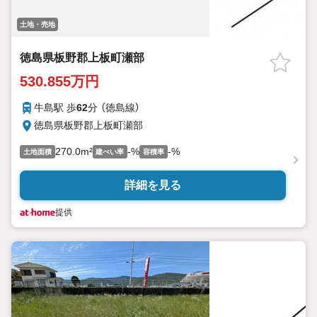
土地・売地
徳島県板野郡上板町瀬部
530.855万円
牛島駅 歩
62
分 （徳島線）
徳島県板野郡上板町瀬部
270.0m²
-%
-%
土地面積
建ぺい率
容積率
詳細を見る
提供