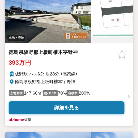
土地・売地
徳島県板野郡上板町椎本字野神
393万円
板野駅 バス
6
分 歩
28
分 （高徳線）
徳島県板野郡上板町椎本字野神
147.66m²
70%
200%
土地面積
建ぺい率
容積率
詳細を見る
提供