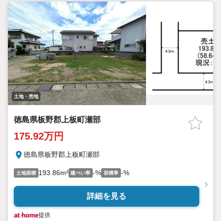
土地・売地
徳島県板野郡上板町瀬部
175.92万円
徳島県板野郡上板町瀬部
193.86m²
-%
-%
土地面積
建ぺい率
容積率
詳細を見る
提供