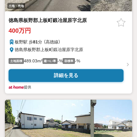
土地・売地
徳島県板野郡上板町鍛冶屋原字北原
400万円
板野駅 歩
81
分 （高徳線）
徳島県板野郡上板町鍛冶屋原字北原
489.03m²
-%
-%
土地面積
建ぺい率
容積率
詳細を見る
提供