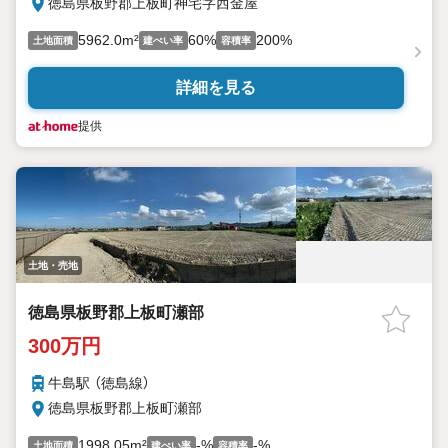
徳島県板野郡上板町神宅字西金屋
5962.0m²
60%
200%
土地面積
建ぺい率
容積率
詳細を見る
提供
土地・売地
徳島県板野郡上板町瀬部
300万円
牛島駅 （徳島線）
徳島県板野郡上板町瀬部
1998.05m²
-%
-%
土地面積
建ぺい率
容積率