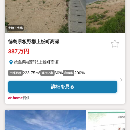
土地・売地
徳島県板野郡上板町高瀬
387万円
徳島県板野郡上板町高瀬
223.75m²
60%
200%
土地面積
建ぺい率
容積率
詳細を見る
提供