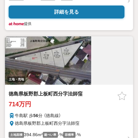
詳細を見る
提供
土地・売地
徳島県板野郡上板町西分字法師窪
714万円
牛島駅 歩
56
分 （徳島線）
徳島県板野郡上板町西分字法師窪
394.86m²
-%
-%
土地面積
建ぺい率
容積率