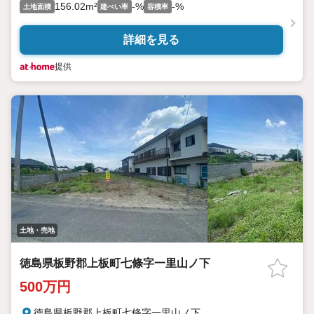
156.02m²
-%
-%
土地面積
建ぺい率
容積率
詳細を見る
提供
土地・売地
徳島県板野郡上板町七條字一里山ノ下
500万円
徳島県板野郡上板町七條字一里山ノ下