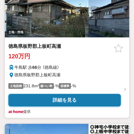
土地・売地
徳島県板野郡上板町高瀬
120万円
牛島駅 歩
66
分 （徳島線）
徳島県板野郡上板町高瀬
231.8m²
-%
-%
土地面積
建ぺい率
容積率
詳細を見る
提供