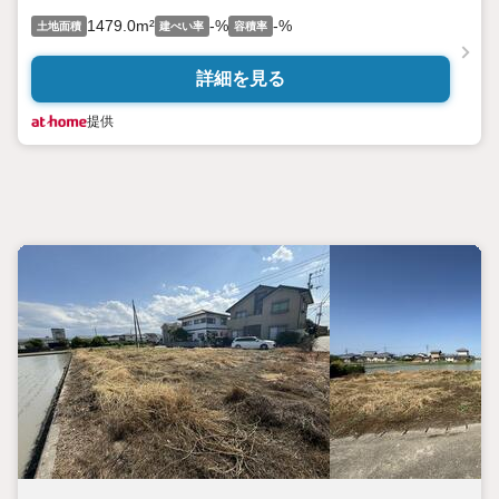
1479.0m²
-%
-%
土地面積
建ぺい率
容積率
詳細を見る
提供