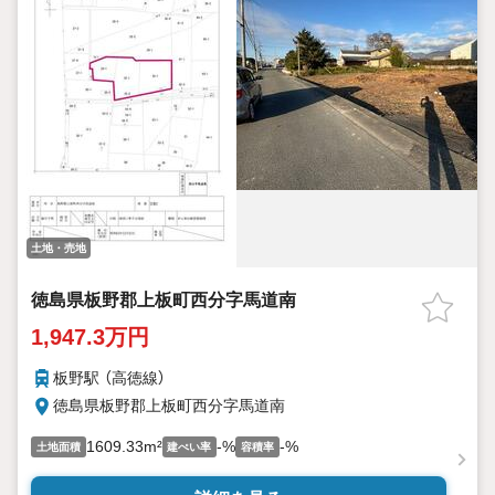
土地・売地
徳島県板野郡上板町西分字馬道南
1,947.3万円
板野駅 （高徳線）
徳島県板野郡上板町西分字馬道南
1609.33m²
-%
-%
土地面積
建ぺい率
容積率