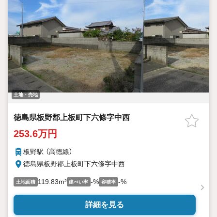
土地・売地
徳島県板野郡上板町下六條字中西
253.6万円
板野駅 （高徳線）
徳島県板野郡上板町下六條字中西
119.83m²
-%
-%
土地面積
建ぺい率
容積率
詳細を見る