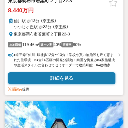
東京都調布市若葉町２丁目22-3
8,440万円
仙川駅 歩
13
分 （京王線）
つつじヶ丘駅 歩
22
分 （京王線）
東京都調布市若葉町２丁目22-3
119.46m²
40%
80%
土地面積
建ぺい率
容積率
●京王線「仙川」駅徒歩12分〜13分！学校や買い物施設も近く恵ま
れた住環境 n●全14区画の開発分譲地！綺麗な街並みn●家族構成
や生活スタイルに合わせてセミオーダーで建築可能 n●建物参考
プランをご用意しておりますので、是非お役立て下さい n●土地
分譲もご相談下さい！ライフスタイルに合わせて選べます n●新
詳細を見る
築一戸建て、建売をお探しの方にもオススメです n●平日のご案
内も可能です。まずはお気軽にお問合せ下さいませ n※土地契約
提供
後3ヶ月以内に売主との建築請負契約締結を条件とし販売します。
期間内に建築請負契約を締結されなかった場合、土地売買契約は
白紙となり受領した手付金等の土地代金は全てお返しします。