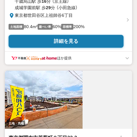
千歳烏山駅 歩
16
分 （京王線）
成城学園前駅 歩
29
分 （小田急線）
東京都世田谷区上祖師谷6丁目
80.4m²
60%
200%
土地面積
建ぺい率
容積率
詳細を見る
ほか提供
土地・売地