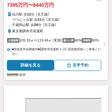
7395万円〜8440万円
仙川駅 歩
12
分 （京王線）
つつじヶ丘駅 歩
21
分 （京王線）
千歳烏山駅 歩
28
分 （京王線）
東京都調布市若葉町
105.33㎡〜119.46㎡（実測）
40%
80%
土地面積
建ぺい率
容積率
■現地見学会開催中■【調布市若葉町２-22-3】直接現地へご来場くだ
さい
詳細を見る
見学予約
提供