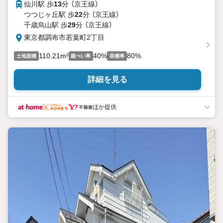
仙川駅 歩
13
分 （京王線）
つつじヶ丘駅 歩
22
分 （京王線）
千歳烏山駅 歩
29
分 （京王線）
東京都調布市若葉町2丁目
110.21m²
40%
80%
土地面積
建ぺい率
容積率
詳細を見る
ほか提供