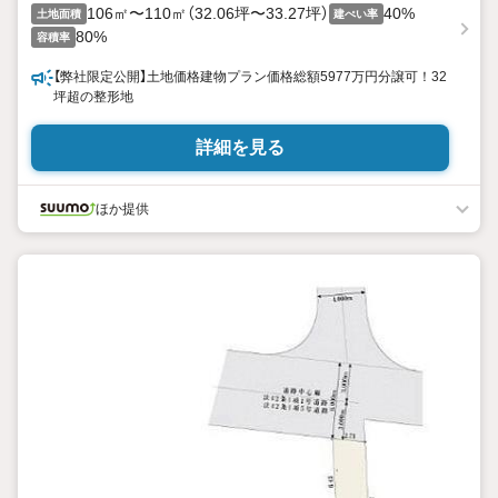
106㎡〜110㎡（32.06坪〜33.27坪）
40%
土地面積
建ぺい率
80%
容積率
【弊社限定公開】土地価格建物プラン価格総額5977万円分譲可！32
坪超の整形地
詳細を見る
ほか提供