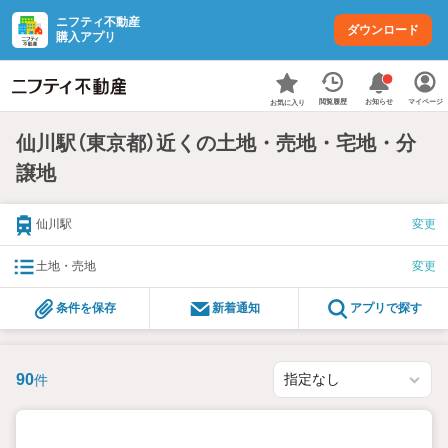
ニフティ不動産
ダウンロード
購入アプリ
お知らせ
閲覧履歴
マイページ
お気に入り
仙川駅（東京都）近くの土地・売地・宅地・分
譲地
仙川駅
変更
土地・売地
変更
条件を保存
新着通知
アプリで探す
90
件