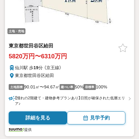
土地・売地
東京都世田谷区給田
5820万円〜6310万円
仙川駅 歩
19
分 （京王線）
東京都世田谷区給田
90.01㎡〜94.67㎡
50%
100%
土地面積
建ぺい率
容積率
【憧れの2階建て・建物参考プランあり】日照が確保された低層エリ
ア♪
詳細を見る
見学予約
提供