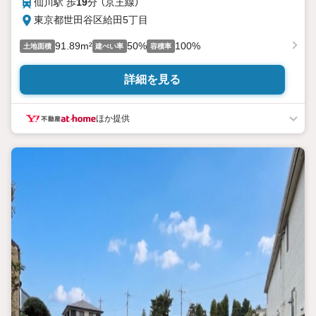
仙川駅 歩
19
分 （京王線）
東京都世田谷区給田5丁目
91.89m²
50%
100%
土地面積
建ぺい率
容積率
詳細を見る
ほか提供