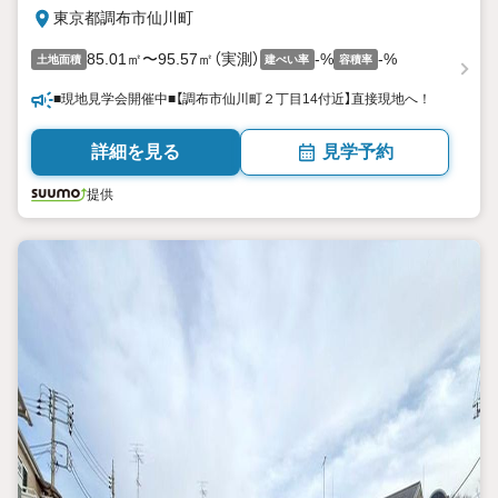
東京都調布市仙川町
85.01㎡〜95.57㎡（実測）
-%
-%
土地面積
建ぺい率
容積率
■現地見学会開催中■【調布市仙川町２丁目14付近】直接現地へ！
詳細を見る
見学予約
提供