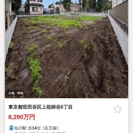
土地・売地
東京都世田谷区上祖師谷6丁目
8,290万円
仙川駅 歩
14
分 （京王線）