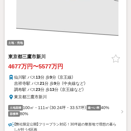
土地・売地
東京都三鷹市新川
4677万円〜5577万円
仙川駅 バス
13
分 歩
9
分 （京王線）
吉祥寺駅 バス
21
分 歩
9
分 （中央線
など
）
調布駅 バス
23
分 歩
13
分 （京王線
など
）
東京都三鷹市新川
100㎡・111㎡（30.24坪・33.57坪）
40%
土地面積
建ぺい率
80%
容積率
【弊社限定公開】フリープラン対応！30坪超の整形地で理想の暮ら
しが叶う4区画