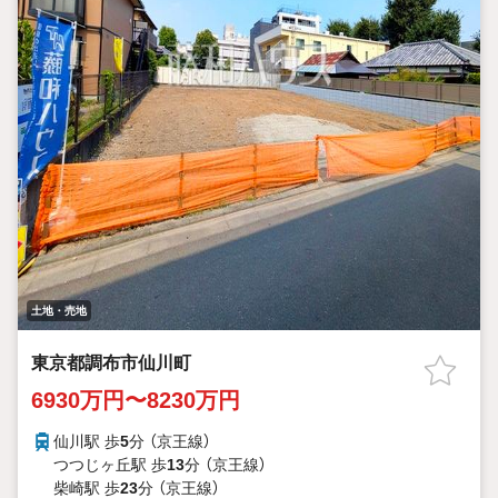
土地・売地
東京都調布市仙川町
6930万円〜8230万円
仙川駅 歩
5
分 （京王線）
つつじヶ丘駅 歩
13
分 （京王線）
柴崎駅 歩
23
分 （京王線）