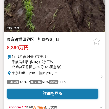
土地・売地
東京都世田谷区上祖師谷6丁目
8,390万円
仙川駅 歩
14
分 （京王線）
千歳烏山駅 歩
16
分 （京王線）
成城学園前駅 歩
29
分 （小田急線）
東京都世田谷区上祖師谷6丁目
97.8m²
60%
200%
土地面積
建ぺい率
容積率
詳細を見る
ほか提供