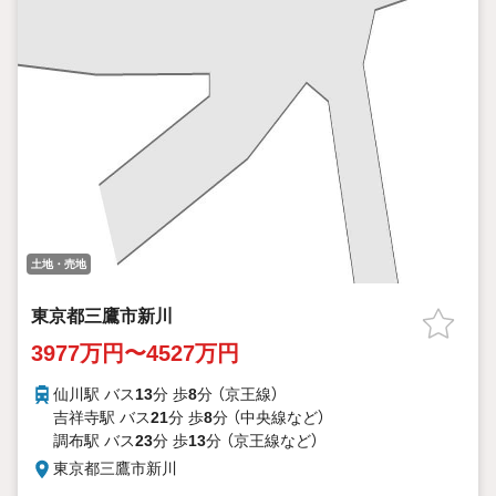
土地・売地
東京都三鷹市新川
3977万円〜4527万円
仙川駅 バス
13
分 歩
8
分 （京王線）
吉祥寺駅 バス
21
分 歩
8
分 （中央線
など
）
調布駅 バス
23
分 歩
13
分 （京王線
など
）
東京都三鷹市新川