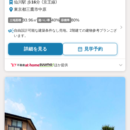
仙川駅 歩
16
分 （京王線）
東京都三鷹市中原
93.96㎡
40%
80%
土地面積
建ぺい率
容積率
自由設計可能な建築条件なし売地。2階建ての建物参考プランござ
います。
詳細を見る
見学予約
ほか提供