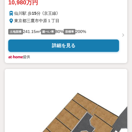
10,980万円
仙川駅 歩
15
分 （京王線）
東京都三鷹市中原１丁目
241.15m²
80%
200%
土地面積
建ぺい率
容積率
詳細を見る
提供