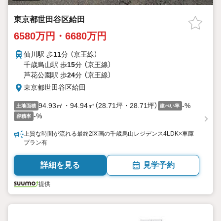
東京都世田谷区給田
6580万円・6680万円
仙川駅 歩
11
分 （京王線）
千歳烏山駅 歩
15
分 （京王線）
芦花公園駅 歩
24
分 （京王線）
東京都世田谷区給田
94.93㎡・94.94㎡（28.71坪・28.71坪）
-%
土地面積
建ぺい率
-%
容積率
上質な時間が流れる最終2区画の千歳烏山レジデンス4LDK×車庫
プラン有
詳細を見る
見学予約
提供