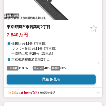
土地・売地
東京都調布市若葉町2丁目
7,840万円
仙川駅 歩
12
分 （京王線）
つつじヶ丘駅 歩
21
分 （京王線）
千歳烏山駅 歩
28
分 （京王線）
東京都調布市若葉町2丁目
110.02m²
40%
80%
土地面積
建ぺい率
容積率
詳細を見る
ほか提供