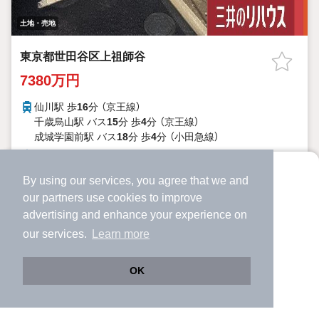
土地・売地
東京都世田谷区上祖師谷
7380万円
仙川駅 歩
16
分 （京王線）
千歳烏山駅 バス
15
分 歩
4
分 （京王線）
成城学園前駅 バス
18
分 歩
4
分 （小田急線）
東京都世田谷区上祖師谷
By using our services, you agree that we and
131.12㎡（39.66坪）（登記）
60%
200%
土地面積
建ぺい率
容積率
より使いやすくなった
our
partners
use cookies to improve
アプリで物件探ししませんか？
■三井のリハウス■
advertising and enhance your experience on
南東道路に面し、陽当り良好
✔️
サクサク動く地図で物件検索
お好きな工務店等で建築可能
our services.
Learn more
✔️
新着物件・価格変動をすぐに通知
✔️
会員登録なし
詳細を見る
OK
Web版をこのまま使う
購入アプリを開く
路線・駅を変更
詳細条件を変更
ほか提供