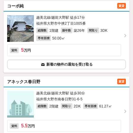
コーポ純
賃貸
越美北線/越前大野駅 徒歩17分
福井県大野市中挾2丁目1005番
1階建
築26年
3DK
総階数
築年数
間取り
50.00㎡
専有面積
5
万円
賃料
新着の物件の通知を受け取る
アネックス春日野
賃貸
越美北線/越前大野駅 徒歩30分
福井県大野市南春日野31‐6‐5
2階建
2DK
61.27㎡
総階数
間取り
専有面積
5.5
万円
賃料