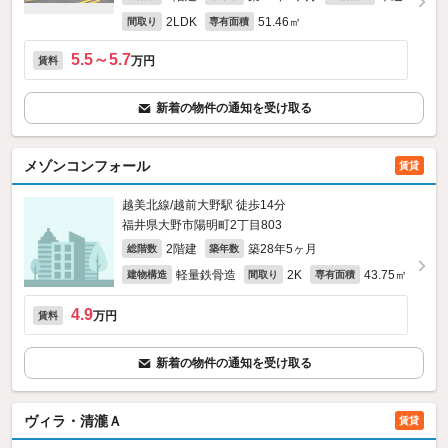
2LDK
51.46㎡
間取り
専有面積
5.5～5.7
万円
賃料
新着の物件の通知を受け取る
メゾンコンフォール
賃貸
越美北線/越前大野駅 徒歩14分
福井県大野市陽明町2丁目803
2階建
築28年5ヶ月
総階数
築年数
軽量鉄骨造
2K
43.75㎡
建物構造
間取り
専有面積
4.9
万円
賃料
新着の物件の通知を受け取る
ヴィラ・清瀧Ａ
賃貸