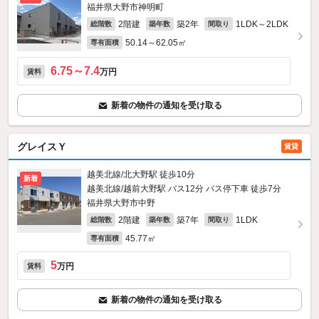
福井県大野市神明町
2階建
築2年
1LDK～2LDK
総階数
築年数
間取り
50.14～62.05㎡
専有面積
6.75～7.4
万円
賃料
新着の物件の通知を受け取る
グレイスＹ
賃貸
越美北線/北大野駅 徒歩10分
新着
越美北線/越前大野駅 バス12分 バス停下車 徒歩7分
福井県大野市中野
2階建
築7年
1LDK
総階数
築年数
間取り
45.77㎡
専有面積
5
万円
賃料
新着の物件の通知を受け取る