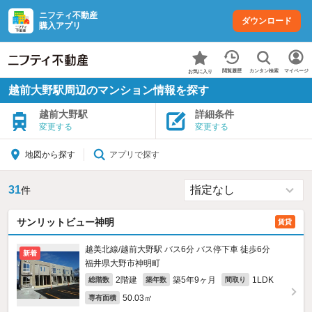
ニフティ不動産
ダウンロード
購入アプリ
カンタン検索
閲覧履歴
マイページ
お気に入り
越前大野駅周辺のマンション情報を探す
越前大野駅
詳細条件
変更する
変更する
アプリで探す
地図から探す
31
件
サンリットビュー神明
賃貸
越美北線/越前大野駅 バス6分 バス停下車 徒歩6分
新着
福井県大野市神明町
2階建
築5年9ヶ月
1LDK
総階数
築年数
間取り
50.03㎡
専有面積