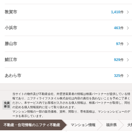
敦賀市
1,410
件
小浜市
463
件
勝山市
97
件
鯖江市
929
件
あわら市
325
件
当サイトの物件及び不動産会社、外壁塗装業者の情報は検索パートナーが提供している情
報であり、ニフティライフスタイル株式会社は内容の責任を負わないことを予めご了承く
ださい。本サービス内でお客様が入力される個人情報は、検索パートナーが取得し、同社
免責
事項
の定める個人情報規約に従って取り扱われます。
マンション情報の一部の販売価格、賃料、間取り、専有面積は、マンションレビューのデ
ータを表示しています。
不動産・住宅情報のニフティ不動産
マンション情報
福井県
大