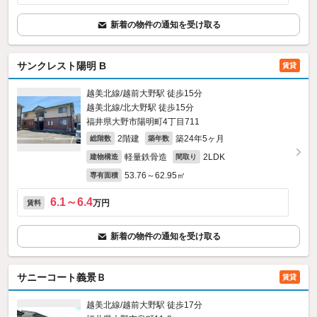
新着の物件の通知を受け取る
サンクレスト陽明 B
賃貸
越美北線/越前大野駅 徒歩15分
越美北線/北大野駅 徒歩15分
福井県大野市陽明町4丁目711
2階建
築24年5ヶ月
総階数
築年数
軽量鉄骨造
2LDK
建物構造
間取り
53.76～62.95㎡
専有面積
6.1～6.4
万円
賃料
新着の物件の通知を受け取る
サニーコート義景Ｂ
賃貸
越美北線/越前大野駅 徒歩17分