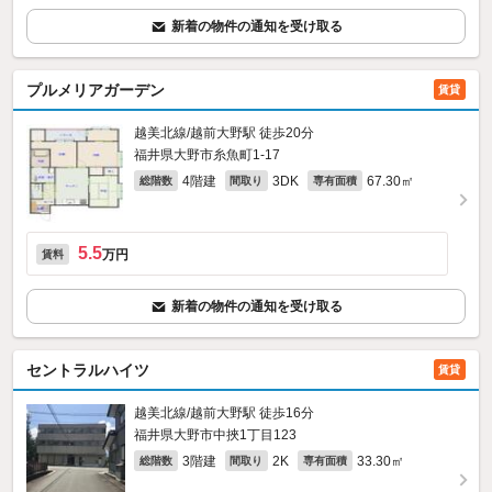
新着の物件の通知を受け取る
プルメリアガーデン
賃貸
越美北線/越前大野駅 徒歩20分
福井県大野市糸魚町1-17
4階建
3DK
67.30㎡
総階数
間取り
専有面積
5.5
万円
賃料
新着の物件の通知を受け取る
セントラルハイツ
賃貸
越美北線/越前大野駅 徒歩16分
福井県大野市中挾1丁目123
3階建
2K
33.30㎡
総階数
間取り
専有面積