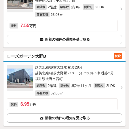
福井県大野市中野町1丁目
2階建
築3年
2LDK
総階数
築年数
間取り
63.03㎡
専有面積
7.55
万円
賃料
新着の物件の通知を受け取る
ローズガーデン大野B
賃貸
越美北線/越前大野駅 徒歩28分
越美北線/越前大野駅 バス11分 バス停下車 徒歩5分
福井県大野市茜町
2階建
築2年11ヶ月
2LDK
総階数
築年数
間取り
62.05㎡
専有面積
6.95
万円
賃料
新着の物件の通知を受け取る