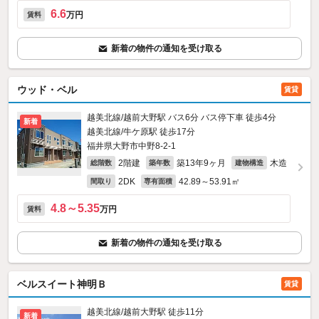
6.6
万円
賃料
新着の物件の通知を受け取る
ウッド・ベル
賃貸
越美北線/越前大野駅 バス6分 バス停下車 徒歩4分
新着
越美北線/牛ケ原駅 徒歩17分
福井県大野市中野8‐2‐1
2階建
築13年9ヶ月
木造
総階数
築年数
建物構造
2DK
42.89～53.91㎡
間取り
専有面積
4.8～5.35
万円
賃料
新着の物件の通知を受け取る
ベルスイート神明Ｂ
賃貸
越美北線/越前大野駅 徒歩11分
新着