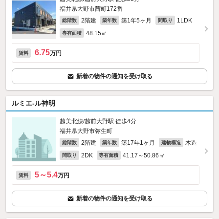
福井県大野市茜町172番
2階建
築1年5ヶ月
1LDK
総階数
築年数
間取り
48.15㎡
専有面積
6.75
万円
賃料
新着の物件の通知を受け取る
ルミエ-ル神明
越美北線/越前大野駅 徒歩4分
福井県大野市弥生町
2階建
築17年1ヶ月
木造
総階数
築年数
建物構造
2DK
41.17～50.86㎡
間取り
専有面積
5～5.4
万円
賃料
新着の物件の通知を受け取る