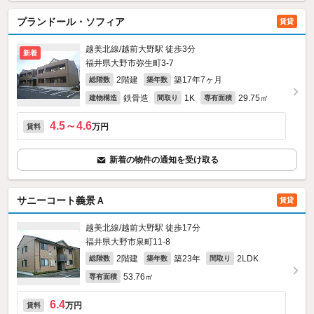
プランドール・ソフィア
賃貸
越美北線/越前大野駅 徒歩3分
新着
福井県大野市弥生町3-7
2階建
築17年7ヶ月
総階数
築年数
鉄骨造
1K
29.75㎡
建物構造
間取り
専有面積
4.5～4.6
万円
賃料
新着の物件の通知を受け取る
サニーコート義景Ａ
賃貸
越美北線/越前大野駅 徒歩17分
福井県大野市泉町11-8
2階建
築23年
2LDK
総階数
築年数
間取り
53.76㎡
専有面積
6.4
万円
賃料