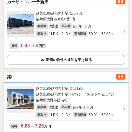
カーサ・コルーテ新庄
賃貸
越美北線/越前大野駅 徒歩20分
福井県大野市新庄6番1号
2階建
築3年1ヶ月
総階数
築年数
1LDK～2LDK
50.01～63.03㎡
間取り
専有面積
6.4～7.4
万円
賃料
新着の物件の通知を受け取る
兆II
賃貸
越美北線/越前大野駅 徒歩19分
越美北線/越前大野駅 バス9分 バス停下車 徒歩4分
福井県大野市国時町
2階建
築2年10ヶ月
総階数
築年数
1LDK～2LDK
50.01～63.03㎡
間取り
専有面積
6.65～7.25
万円
賃料