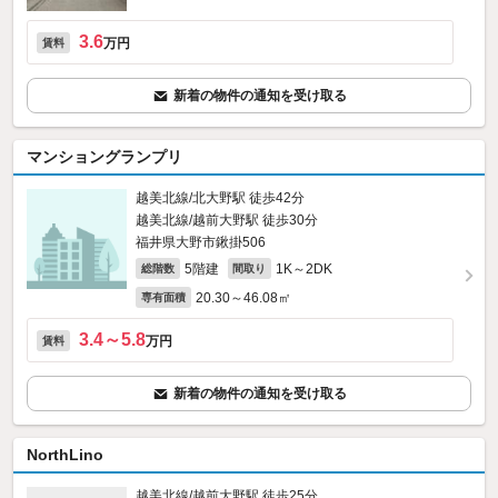
3.6
万円
賃料
新着の物件の通知を受け取る
マンショングランプリ
越美北線/北大野駅 徒歩42分
越美北線/越前大野駅 徒歩30分
福井県大野市鍬掛506
5階建
1K～2DK
総階数
間取り
20.30～46.08㎡
専有面積
3.4～5.8
万円
賃料
新着の物件の通知を受け取る
NorthLino
越美北線/越前大野駅 徒歩25分