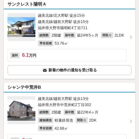
サンクレスト陽明Ａ
越美北線/北大野駅 徒歩15分
越美北線/越前大野駅 徒歩15分
福井県大野市陽明町4丁目711
2階建
築24年5ヶ月
2LDK
総階数
築年数
間取り
53.76㎡
専有面積
6.1
万円
賃料
新着の物件の通知を受け取る
シャンテ中荒井B
越美北線/越前大野駅 徒歩13分
福井県大野市中荒井町2丁目302
2階建
築22年4ヶ月
総階数
築年数
軽量鉄骨造
2DK
建物構造
間取り
42.68㎡
専有面積