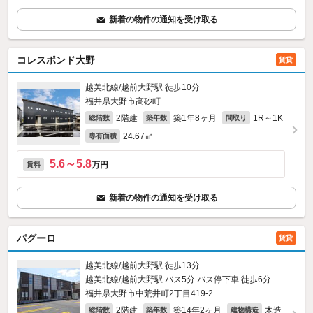
新着の物件の通知を受け取る
コレスポンド大野
賃貸
越美北線/越前大野駅 徒歩10分
福井県大野市高砂町
2階建
築1年8ヶ月
1R～1K
総階数
築年数
間取り
24.67㎡
専有面積
5.6～5.8
万円
賃料
新着の物件の通知を受け取る
パグーロ
賃貸
越美北線/越前大野駅 徒歩13分
越美北線/越前大野駅 バス5分 バス停下車 徒歩6分
福井県大野市中荒井町2丁目419‐2
2階建
築14年2ヶ月
木造
総階数
築年数
建物構造