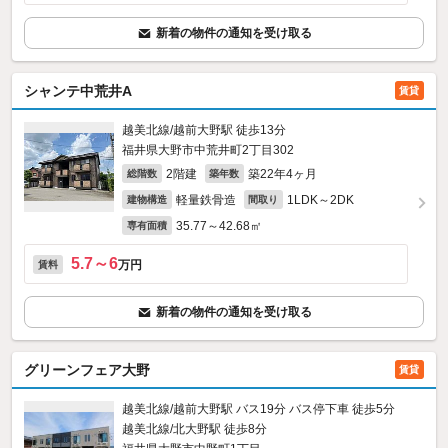
新着の物件の通知を受け取る
シャンテ中荒井A
賃貸
越美北線/越前大野駅 徒歩13分
福井県大野市中荒井町2丁目302
2階建
築22年4ヶ月
総階数
築年数
軽量鉄骨造
1LDK～2DK
建物構造
間取り
35.77～42.68㎡
専有面積
5.7～6
万円
賃料
新着の物件の通知を受け取る
グリーンフェア大野
賃貸
越美北線/越前大野駅 バス19分 バス停下車 徒歩5分
越美北線/北大野駅 徒歩8分