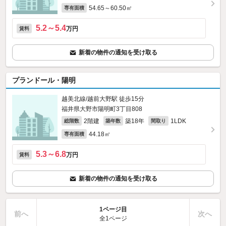
54.65～60.50㎡
専有面積
5.2～5.4
万円
賃料
新着の物件の通知を受け取る
プランドール・陽明
越美北線/越前大野駅 徒歩15分
福井県大野市陽明町3丁目808
2階建
築18年
1LDK
総階数
築年数
間取り
44.18㎡
専有面積
5.3～6.8
万円
賃料
新着の物件の通知を受け取る
1ページ目
前へ
次へ
全1ページ