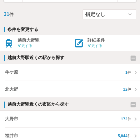
31
件
条件を変更する
越前大野駅
詳細条件
変更する
変更する
越前大野駅近くの駅から探す
牛ケ原
1
件
北大野
12
件
越前大野駅近くの市区から探す
大野市
172
件
福井市
5,844
件