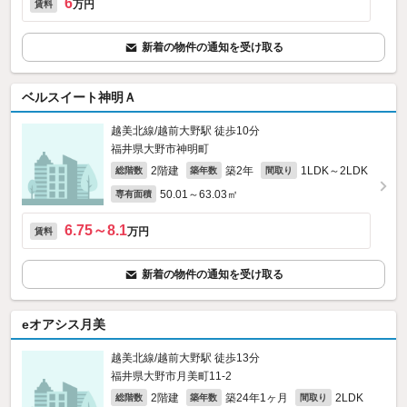
6
万円
賃料
新着の物件の通知を受け取る
ベルスイート神明Ａ
越美北線/越前大野駅 徒歩10分
福井県大野市神明町
2階建
築2年
1LDK～2LDK
総階数
築年数
間取り
50.01～63.03㎡
専有面積
6.75～8.1
万円
賃料
新着の物件の通知を受け取る
eオアシス月美
越美北線/越前大野駅 徒歩13分
福井県大野市月美町11-2
2階建
築24年1ヶ月
2LDK
総階数
築年数
間取り