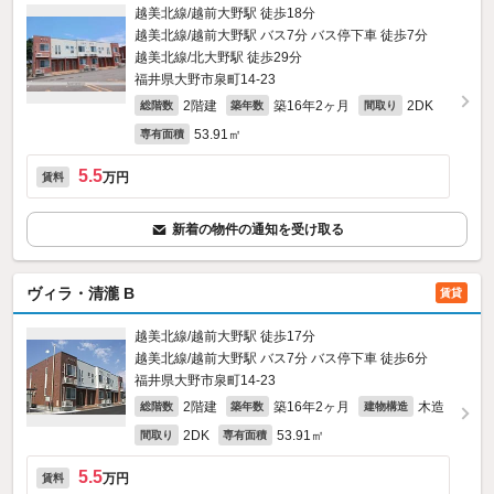
越美北線/越前大野駅 徒歩18分
越美北線/越前大野駅 バス7分 バス停下車 徒歩7分
越美北線/北大野駅 徒歩29分
福井県大野市泉町14-23
2階建
築16年2ヶ月
2DK
総階数
築年数
間取り
53.91㎡
専有面積
5.5
万円
賃料
新着の物件の通知を受け取る
ヴィラ・清瀧 B
賃貸
越美北線/越前大野駅 徒歩17分
越美北線/越前大野駅 バス7分 バス停下車 徒歩6分
福井県大野市泉町14-23
2階建
築16年2ヶ月
木造
総階数
築年数
建物構造
2DK
53.91㎡
間取り
専有面積
5.5
万円
賃料