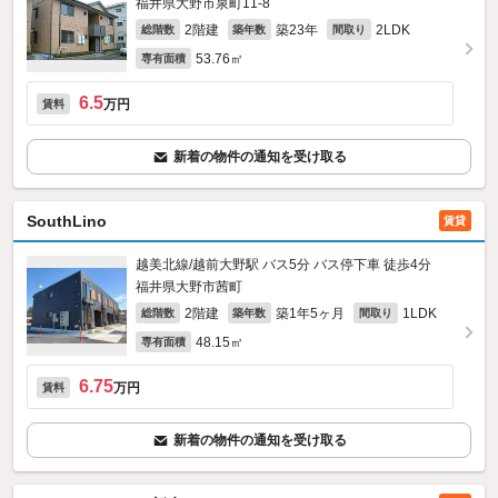
福井県大野市泉町11-8
2階建
築23年
2LDK
総階数
築年数
間取り
53.76㎡
専有面積
6.5
万円
賃料
新着の物件の通知を受け取る
SouthLino
賃貸
越美北線/越前大野駅 バス5分 バス停下車 徒歩4分
福井県大野市茜町
2階建
築1年5ヶ月
1LDK
総階数
築年数
間取り
48.15㎡
専有面積
6.75
万円
賃料
新着の物件の通知を受け取る