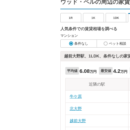
ウッド・ベルの周辺の家賃
1R
1K
1DK
人気条件での賃貸相場を調べる
マンション
条件なし
ペット相談
越前大野駅、1LDK、条件なしの家
6.08
4.2
平均値
最安値
万円
万円
近隣の駅
牛ケ原
北大野
越前大野