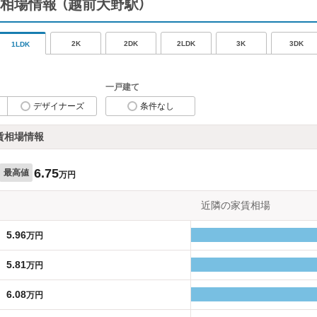
相場情報
（越前大野駅）
2K
2DK
2LDK
3K
3DK
1LDK
一戸建て
デザイナーズ
条件なし
賃相場情報
6.75
最高値
万円
近隣の家賃相場
5.96
万円
5.81
万円
6.08
万円