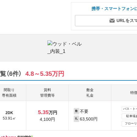
携帯・スマートフォン
URLをス
（6件）
4.8～5.35万円
間取り
賃料
敷金
特
専有面積
管理費等
礼金
バス・ト
不要
5.35
敷
万円
2DK
駐車場
53.91㎡
63,500円
4,100円
礼
フローリ