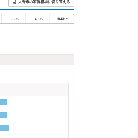
大野市の家賃相場に切り替える
5LDK～
3LDK
4LDK