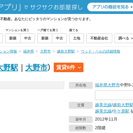
不動産。あなたにピッタリのマンションが見つかります。
マンションを買う
一戸建てを買う
建てる
新築
中古
新築
中古
土地
不動産会社
調べる
ション情報
福井県
大野市
越前大野駅
ウッド・ベルの詳細情報
大野駅
｜
大野市
）
賃貸6件
福井県
大野市
中野8‐
所在地
越美北線
/
越前大野
交通
越美北線
/
牛ケ原駅
2012年11月
築年月
2階建
総階数