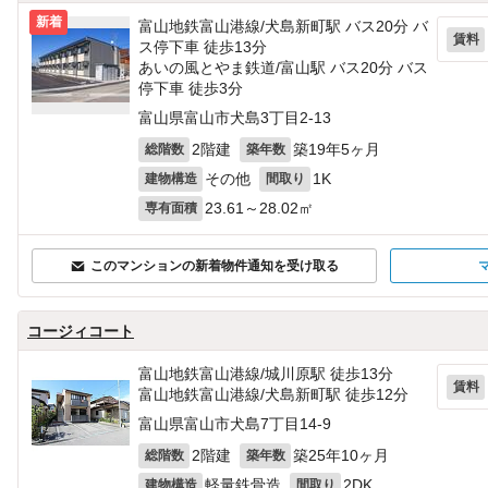
新着
富山地鉄富山港線/犬島新町駅 バス20分 バ
賃料
ス停下車 徒歩13分
あいの風とやま鉄道/富山駅 バス20分 バス
停下車 徒歩3分
富山県富山市犬島3丁目2-13
2階建
築19年5ヶ月
総階数
築年数
その他
1K
建物構造
間取り
23.61～28.02㎡
専有面積
このマンションの新着物件通知を受け取る
コージィコート
富山地鉄富山港線/城川原駅 徒歩13分
賃料
富山地鉄富山港線/犬島新町駅 徒歩12分
富山県富山市犬島7丁目14-9
2階建
築25年10ヶ月
総階数
築年数
軽量鉄骨造
2DK
建物構造
間取り