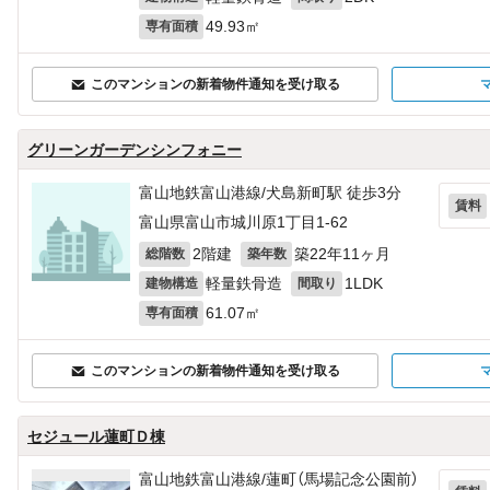
49.93㎡
専有面積
このマンションの新着物件通知を受け取る
グリーンガーデンシンフォニー
富山地鉄富山港線/犬島新町駅 徒歩3分
賃料
富山県富山市城川原1丁目1-62
2階建
築22年11ヶ月
総階数
築年数
軽量鉄骨造
1LDK
建物構造
間取り
61.07㎡
専有面積
このマンションの新着物件通知を受け取る
セジュール蓮町Ｄ棟
富山地鉄富山港線/蓮町（馬場記念公園前）