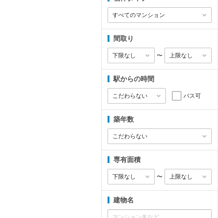
間取り
〜
駅からの時間
バス可
築年数
専有面積
〜
建物名