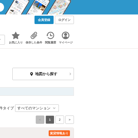
会員登録
ログイン
お気に入り
保存した条件
閲覧履歴
マイページ
地図から探す
件タイプ
<
1
2
>
賃貸情報あり