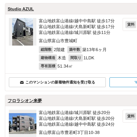
Studio AZUL
富山地鉄富山港線/越中中島駅 徒歩17分
賃料
富山地鉄富山港線/犬島新町駅 徒歩17分
富山地鉄富山港線/城川原駅 徒歩11分
富山県富山市豊城町
2階建
築13年6ヶ月
総階数
築年数
木造
1LDK
建物構造
間取り
51.34㎡
専有面積
このマンションの新着物件通知を受け取る
フロラシオン来夢
富山地鉄富山港線/城川原駅 徒歩20分
賃料
富山地鉄富山港線/犬島新町駅 徒歩20分
富山地鉄富山港線/越中中島駅 徒歩24分
富山県富山市豊若町3丁目10-38