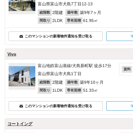
富山県富山市犬島7丁目12-13
2階建
築9年7ヶ月
総階数
築年数
2LDK
61.95㎡
間取り
専有面積
このマンションの新着物件通知を受け取る
Vivo
富山地鉄富山港線/犬島新町駅 徒歩17分
賃料
富山県富山市犬島1丁目
2階建
築9年10ヶ月
総階数
築年数
1LDK
51.33㎡
間取り
専有面積
このマンションの新着物件通知を受け取る
コートイング