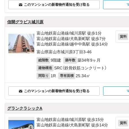
このマンションの新着物件通知を受け取る
信開グラビス城川原
富山地鉄富山港線/城川原駅 徒歩1分
賃料
富山地鉄富山港線/犬島新町駅 徒歩7分
富山地鉄富山港線/越中中島駅 徒歩14分
富山県富山市城川原3丁目3-46
9階建
築34年9ヶ月
総階数
築年数
SRC（鉄骨鉄筋コンクリート）
建物構造
1R
25.34㎡
間取り
専有面積
このマンションの新着物件通知を受け取る
グランクラシックA
富山地鉄富山港線/城川原駅 徒歩15分
賃料
富山地鉄富山港線/犬島新町駅 徒歩14分