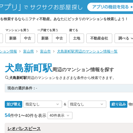
報を検索するならニフティ不動産。あなたにピッタリのマンションを検索しよう！
マンションを買う
一戸建てを買う
建てる
新築
中古
新築
中古
土地
不動産会社
調べる
ション情報
富山県
富山市
犬島新町駅周辺のマンション情報一覧
犬島新町駅
周辺のマンション情報を探す
犬島新町駅
周辺のマンションをさまざまな条件から検索できます。
現在の選択条件：
-
並び替え
絞り込み
物
＆
54
件中
1〜40件を表示
レオパレスピース