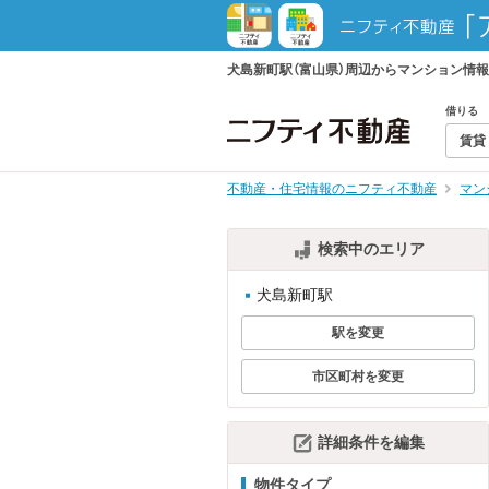
犬島新町駅（富山県）周辺からマンション情
借りる
賃貸
不動産・住宅情報のニフティ不動産
マン
検索中のエリア
犬島新町駅
駅を変更
市区町村を変更
詳細条件を編集
物件タイプ