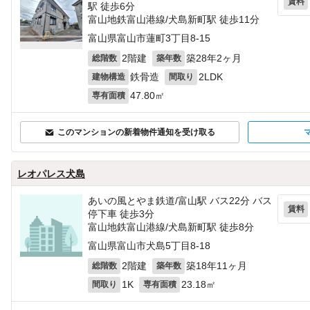
賃料
駅 徒歩6分
富山地鉄富山港線/犬島新町駅 徒歩11分
富山県富山市蓮町3丁目8-15
2階建
築28年2ヶ月
総階数
築年数
鉄骨造
2LDK
建物構造
間取り
47.80㎡
専有面積
このマンションの新着物件通知を受け取る
レオパレス犬島
あいの風とやま鉄道/富山駅 バス22分 バス
賃料
停下車 徒歩3分
富山地鉄富山港線/犬島新町駅 徒歩8分
富山県富山市犬島5丁目8-18
2階建
築18年11ヶ月
総階数
築年数
1K
23.18㎡
間取り
専有面積