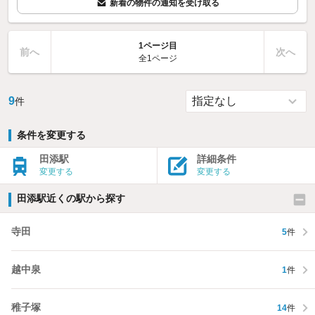
新着の物件の通知を受け取る
1ページ目
前へ
次へ
全1ページ
9
件
条件を変更する
田添駅
詳細条件
変更する
変更する
田添駅近くの駅から探す
寺田
5
件
越中泉
1
件
稚子塚
14
件