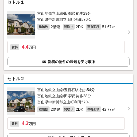
セトル１
富山地鉄立山線/田添駅 徒歩29分
富山県中新川郡立山町利田570‐1
2階建
2DK
51.67㎡
総階数
間取り
専有面積
4.4
万円
賃料
新着の物件の通知を受け取る
セトル２
富山地鉄立山線/五百石駅 徒歩54分
富山地鉄立山線/田添駅 徒歩28分
富山県中新川郡立山町利田570‐1
2階建
2DK
42.77㎡
総階数
間取り
専有面積
4.3
万円
賃料