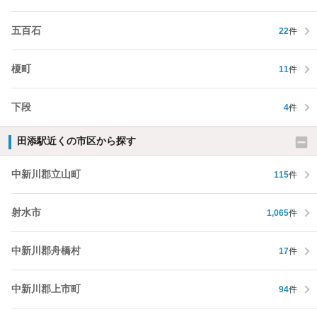
五百石
22
件
榎町
11
件
下段
4
件
田添駅近くの市区から探す
中新川郡立山町
115
件
射水市
1,065
件
中新川郡舟橋村
17
件
中新川郡上市町
94
件