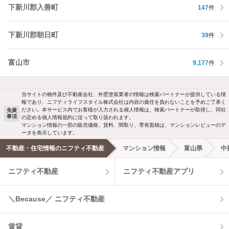
下新川郡入善町
147
件
下新川郡朝日町
39
件
富山市
9,177
件
当サイトの物件及び不動産会社、外壁塗装業者の情報は検索パートナーが提供している情
報であり、ニフティライフスタイル株式会社は内容の責任を負わないことを予めご了承く
ださい。本サービス内でお客様が入力される個人情報は、検索パートナーが取得し、同社
免責
事項
の定める個人情報規約に従って取り扱われます。
マンション情報の一部の販売価格、賃料、間取り、専有面積は、マンションレビューのデ
ータを表示しています。
不動産・住宅情報のニフティ不動産
マンション情報
富山県
中
ニフティ不動産
ニフティ不動産アプリ
＼Because／ ニフティ不動産
賃貸