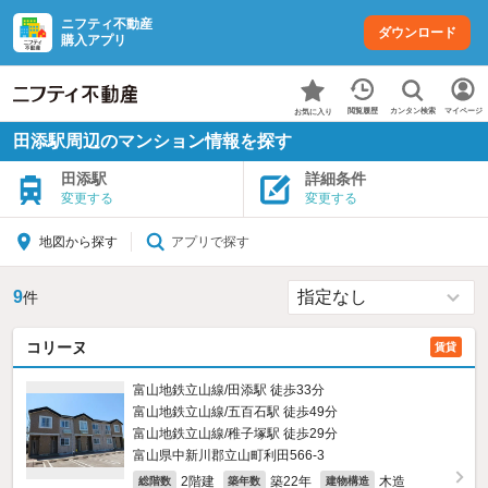
ニフティ不動産
ダウンロード
購入アプリ
カンタン検索
閲覧履歴
マイページ
お気に入り
田添駅周辺のマンション情報を探す
田添駅
詳細条件
変更する
変更する
アプリで探す
地図から探す
9
件
コリーヌ
賃貸
富山地鉄立山線/田添駅 徒歩33分
富山地鉄立山線/五百石駅 徒歩49分
富山地鉄立山線/稚子塚駅 徒歩29分
富山県中新川郡立山町利田566‐3
2階建
築22年
木造
総階数
築年数
建物構造