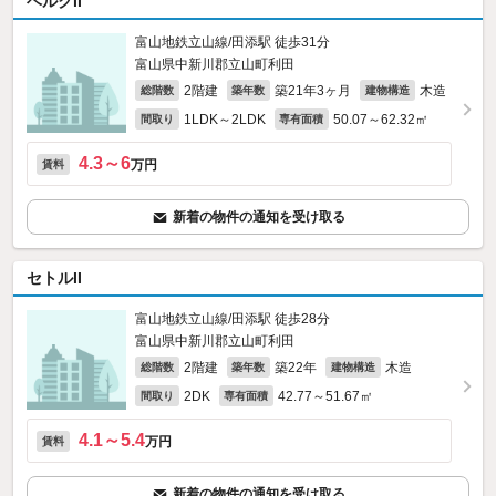
ベルクII
富山地鉄立山線/田添駅 徒歩31分
富山県中新川郡立山町利田
2階建
築21年3ヶ月
木造
総階数
築年数
建物構造
1LDK～2LDK
50.07～62.32㎡
間取り
専有面積
4.3～6
万円
賃料
新着の物件の通知を受け取る
セトルII
富山地鉄立山線/田添駅 徒歩28分
富山県中新川郡立山町利田
2階建
築22年
木造
総階数
築年数
建物構造
2DK
42.77～51.67㎡
間取り
専有面積
4.1～5.4
万円
賃料
新着の物件の通知を受け取る