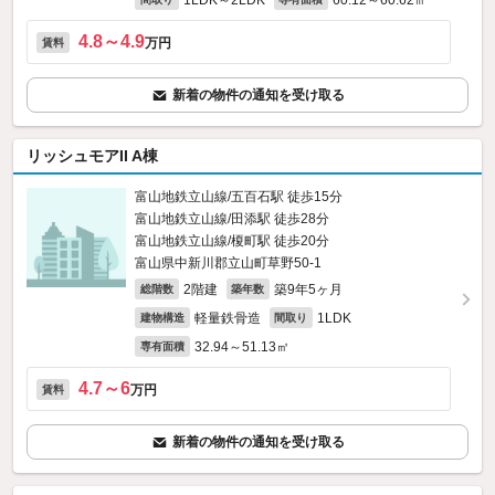
1LDK～2LDK
60.12～60.62㎡
4.8～4.9
万円
賃料
新着の物件の通知を受け取る
リッシュモアII A棟
富山地鉄立山線/五百石駅 徒歩15分
富山地鉄立山線/田添駅 徒歩28分
富山地鉄立山線/榎町駅 徒歩20分
富山県中新川郡立山町草野50-1
2階建
築9年5ヶ月
総階数
築年数
軽量鉄骨造
1LDK
建物構造
間取り
32.94～51.13㎡
専有面積
4.7～6
万円
賃料
新着の物件の通知を受け取る