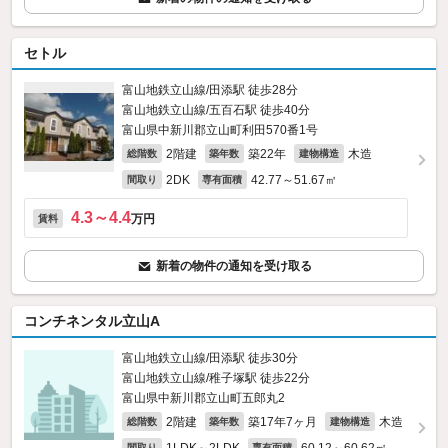
セトル
富山地鉄立山線/田添駅 徒歩28分
富山地鉄立山線/五百石駅 徒歩40分
富山県中新川郡立山町利田570番1号
2階建
築22年
木造
総階数
築年数
建物構造
2DK
42.77～51.67㎡
間取り
専有面積
4.3～4.4
万円
賃料
新着の物件の通知を受け取る
コンチネンタル立山A
富山地鉄立山線/田添駅 徒歩30分
富山地鉄立山線/稚子塚駅 徒歩22分
富山県中新川郡立山町五郎丸2
2階建
築17年7ヶ月
木造
総階数
築年数
建物構造
間取り
専有面積