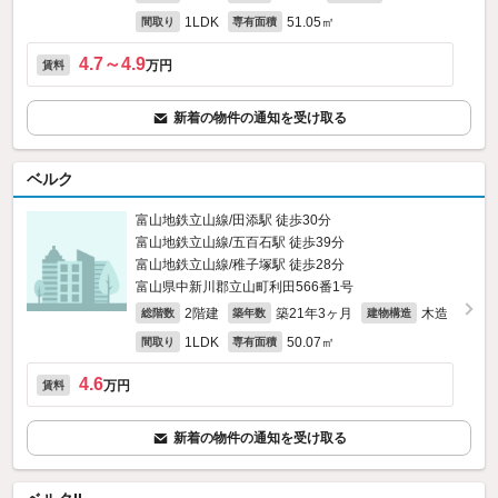
1LDK
51.05㎡
間取り
専有面積
4.7～4.9
万円
賃料
新着の物件の通知を受け取る
ベルク
富山地鉄立山線/田添駅 徒歩30分
富山地鉄立山線/五百石駅 徒歩39分
富山地鉄立山線/稚子塚駅 徒歩28分
富山県中新川郡立山町利田566番1号
2階建
築21年3ヶ月
木造
総階数
築年数
建物構造
1LDK
50.07㎡
間取り
専有面積
4.6
万円
賃料
新着の物件の通知を受け取る