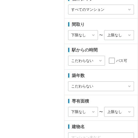
間取り
〜
駅からの時間
バス可
築年数
専有面積
〜
建物名