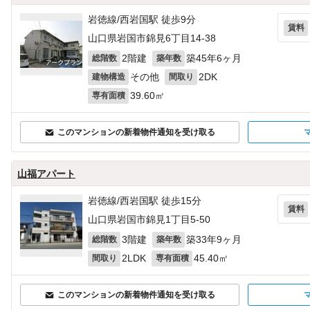
岩徳線/西岩国駅 徒歩9分
賃料
山口県岩国市錦見6丁目14-38
2階建
築45年6ヶ月
総階数
築年数
その他
2DK
建物構造
間取り
39.60㎡
専有面積
このマンションの新着物件通知を受け取る
山福アパート
岩徳線/西岩国駅 徒歩15分
賃料
山口県岩国市錦見1丁目5-50
3階建
築33年9ヶ月
総階数
築年数
2LDK
45.40㎡
間取り
専有面積
このマンションの新着物件通知を受け取る