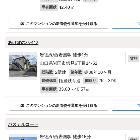
42.40㎡
専有面積
このマンションの新着物件通知を受け取る
あけぼのハイツ
岩徳線/西岩国駅 徒歩1分
賃料
山口県岩国市錦見6丁目14-52
2階建
築38年10ヶ月
総階数
築年数
軽量鉄骨造
2K～3DK
建物構造
間取り
33.00～40.57㎡
専有面積
このマンションの新着物件通知を受け取る
パステルコート
岩徳線/西岩国駅 徒歩15分