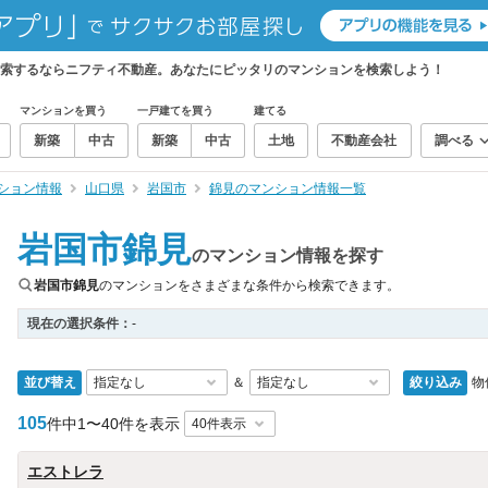
検索するならニフティ不動産。あなたにピッタリのマンションを検索しよう！
マンションを買う
一戸建てを買う
建てる
新築
中古
新築
中古
土地
不動産会社
調べる
ション情報
山口県
岩国市
錦見のマンション情報一覧
岩国市錦見
のマンション情報を探す
岩国市錦見
のマンションをさまざまな条件から検索できます。
現在の選択条件：
-
並び替え
絞り込み
物
＆
105
件中
1〜40件を表示
エストレラ