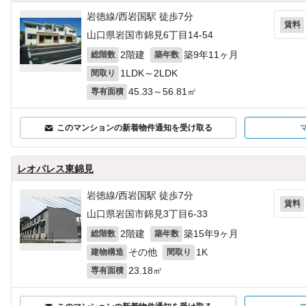
岩徳線/西岩国駅 徒歩7分
賃料
山口県岩国市錦見6丁目14-54
2階建
築9年11ヶ月
総階数
築年数
1LDK～2LDK
間取り
45.33～56.81㎡
専有面積
このマンションの新着物件通知を受け取る
レオパレス東錦見
岩徳線/西岩国駅 徒歩7分
賃料
山口県岩国市錦見3丁目6-33
2階建
築15年9ヶ月
総階数
築年数
その他
1K
建物構造
間取り
23.18㎡
専有面積