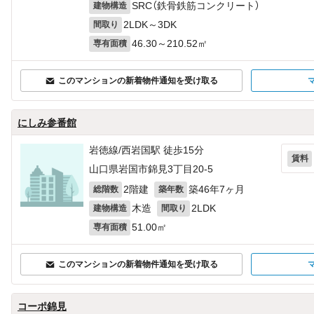
SRC（鉄骨鉄筋コンクリート）
建物構造
2LDK～3DK
間取り
46.30～210.52㎡
専有面積
このマンションの新着物件通知を受け取る
にしみ参番館
岩徳線/西岩国駅 徒歩15分
賃料
山口県岩国市錦見3丁目20-5
2階建
築46年7ヶ月
総階数
築年数
木造
2LDK
建物構造
間取り
51.00㎡
専有面積
このマンションの新着物件通知を受け取る
コーポ錦見