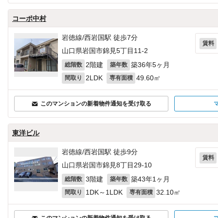
コーポ中村
岩徳線/西岩国駅 徒歩7分
賃料
山口県岩国市錦見5丁目11-2
2階建
築36年5ヶ月
総階数
築年数
2LDK
49.60㎡
間取り
専有面積
このマンションの新着物件通知を受け取る
東洋ビル
岩徳線/西岩国駅 徒歩9分
賃料
山口県岩国市錦見8丁目29-10
3階建
築43年1ヶ月
総階数
築年数
1DK～1LDK
32.10㎡
間取り
専有面積