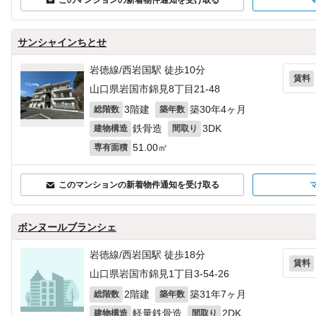
このマンションの新着物件通知を受け取る
サンシャインちとせ
岩徳線/西岩国駅 徒歩10分
賃料
山口県岩国市錦見8丁目21-48
3階建
築30年4ヶ月
総階数
築年数
鉄骨造
3DK
建物構造
間取り
51.00㎡
専有面積
このマンションの新着物件通知を受け取る
ボンヌールブランシェ
岩徳線/西岩国駅 徒歩18分
賃料
山口県岩国市錦見1丁目3-54‐26
2階建
築31年7ヶ月
総階数
築年数
軽量鉄骨造
2DK
建物構造
間取り