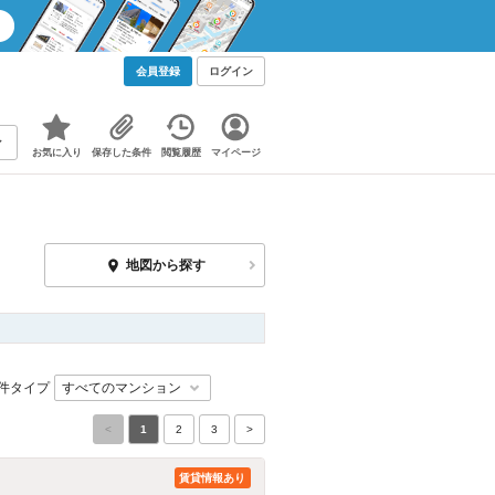
会員登録
ログイン
お気に入り
保存した条件
閲覧履歴
マイページ
地図から探す
件タイプ
<
1
2
3
>
賃貸情報あり