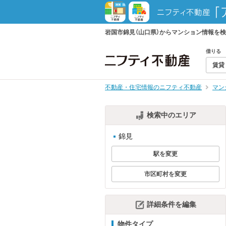
岩国市錦見（山口県）からマンション情報を
借りる
賃貸
不動産・住宅情報のニフティ不動産
マン
検索中のエリア
錦見
駅を変更
市区町村を変更
詳細条件を編集
物件タイプ