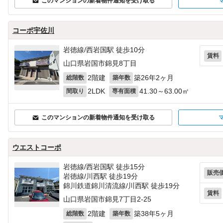
このマンションの新着物件通知を受け取る
コーポ宇佐川
岩徳線/西岩国駅 徒歩10分
賃料
山口県岩国市錦見8丁目
2階建
築26年2ヶ月
総階数
築年数
2LDK
41.30～63.00㎡
間取り
専有面積
このマンションの新着物件通知を受け取る
ウエストコーポ
岩徳線/西岩国駅 徒歩15分
販売
岩徳線/川西駅 徒歩19分
錦川鉄道錦川清流線/川西駅 徒歩19分
賃料
山口県岩国市錦見7丁目2-25
2階建
築38年5ヶ月
総階数
築年数