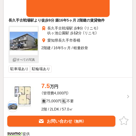
長久手古戦場駅より徒歩9分 築16年5ヶ月 2階建の賃貸物件
長久手古戦場駅 歩
9
分 （リニモ）
杁ヶ池公園駅 歩
12
分 （リニモ）
愛知県長久手市香桶
2階建 / 16年5ヶ月 / 軽量鉄骨
すべての写真
駐車場あり
駐輪場あり
7.5
万円
（管理費4,000円）
75,000円
不要
敷
礼
2階 / 2LDK / 57.0㎡
お問い合わせ
（無料）
提供