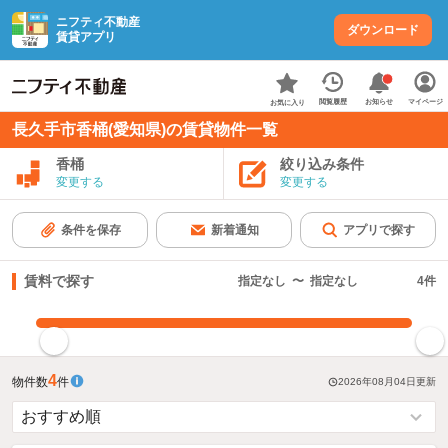
ニフティ不動産
ダウンロード
賃貸アプリ
お知らせ
閲覧履歴
マイページ
お気に入り
長久手市香桶(愛知県)の賃貸物件一覧
香桶
絞り込み条件
変更する
変更する
条件を保存
新着通知
アプリで探す
賃料で探す
指定なし
〜
指定なし
4
件
指定した賃料で絞り込む
4
物件数
件
2026年08月04日
更新