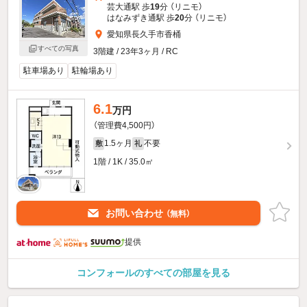
芸大通駅 歩
19
分 （リニモ）
はなみずき通駅 歩
20
分 （リニモ）
愛知県長久手市香桶
すべての写真
3階建 / 23年3ヶ月 / RC
駐車場あり
駐輪場あり
6.1
万円
（管理費4,500円）
1.5ヶ月
不要
敷
礼
1階 / 1K / 35.0㎡
お問い合わせ
（無料）
提供
コンフォールのすべての部屋を見る