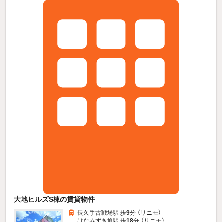
大地ヒルズS棟の賃貸物件
長久手古戦場駅 歩
9
分 （リニモ）
はなみずき通駅 歩
18
分 （リニモ）