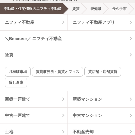
不動産・住宅情報のニフティ不動産
賃貸
愛知県
長久手市
エアコンあり
都市ガス
ニフティ不動産
ニフティ不動産アプリ
温水洗浄便座
オートロック
＼Because／ ニフティ不動産
コンロ2口以上
追焚き機能
賃貸
TV付インターホン
角部屋
新着のみ
インターネット無料
月極駐車場
賃貸事務所・賃貸オフィス
貸店舗・店舗賃貸
貸し倉庫
該当件数:
物件一覧に反映
4
件
新築一戸建て
新築マンション
中古一戸建て
中古マンション
土地
不動産売却