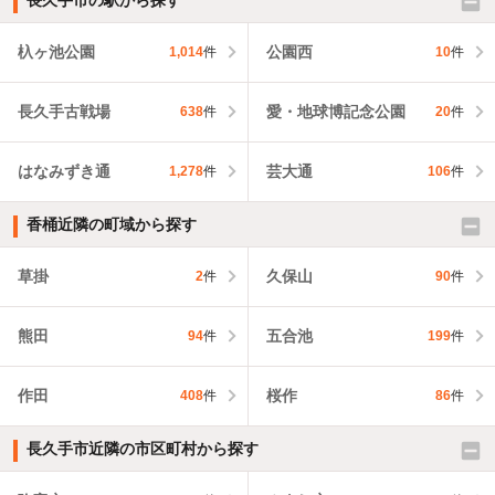
杁ヶ池公園
公園西
1,014
件
10
件
長久手古戦場
愛・地球博記念公園
638
件
20
件
はなみずき通
芸大通
1,278
件
106
件
香桶近隣の町域から探す
草掛
久保山
2
件
90
件
熊田
五合池
94
件
199
件
作田
桜作
408
件
86
件
長久手市近隣の市区町村から探す