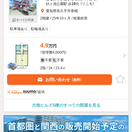
杁ヶ池公園駅 歩
19
分 （リニモ）
愛知県長久手市香桶
2階建 / 25年10ヶ月 / 軽量鉄骨
すべての写真
駐車場あり
駐輪場あり
4.9
万円
（管理費4,000円）
不要
不要
敷
礼
2階 / 1K / 23.4㎡
お問い合わせ
（無料）
提供
大地ヒルズS棟のすべての部屋を見る