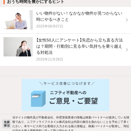
おうち時間を豊かにするヒント
いい物件がない！なかなか物件が見つからない
時にやるべきこと
2025年08月07日
【女性50人にアンケート】失恋から立ち直る方法
は？期間・行動別に見る辛い気持ちを乗り越え
る対処法
2025年11月28日
他の人はこんな条件で絞り込んでいます！
人気のこだわり条件
バス・トイレ別
2階以上
駐車場あり
ペット相談
当サイトの物件及び不動産会社、外壁塗装業者の情報は検索パートナーが提供している情
報であり、ニフティライフスタイル株式会社は内容の責任を負わないことを予めご了承く
免責
事項
ださい。本サービス内でお客様が入力される個人情報は、検索パートナーが取得し、同社
洗濯機置場あり
独立洗面台
の定める個人情報規約に従って取り扱われます。