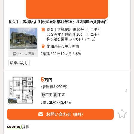
長久手古戦場駅より徒歩10分 築31年10ヶ月 2階建の賃貸物件
長久手古戦場駅 歩
10
分 （リニモ）
はなみずき通駅 歩
16
分 （リニモ）
杁ヶ池公園駅 歩
18
分 （リニモ）
愛知県長久手市香桶
2階建 / 31年10ヶ月 / 木造
すべての写真
駐車場あり
5
万円
（管理費3,000円）
不要
不要
敷
礼
2階 / 2DK / 43.47㎡
お問い合わせ
（無料）
提供