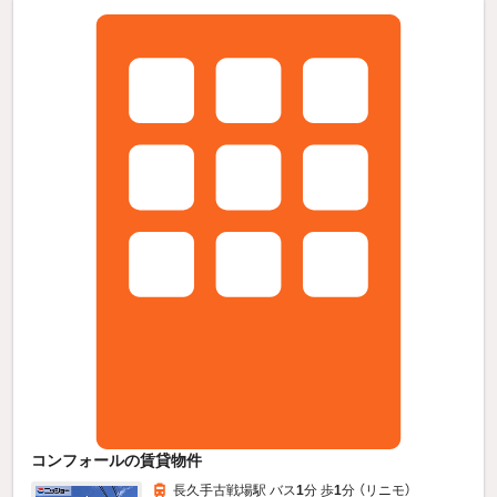
コンフォールの賃貸物件
長久手古戦場駅 バス
1
分 歩
1
分 （リニモ）