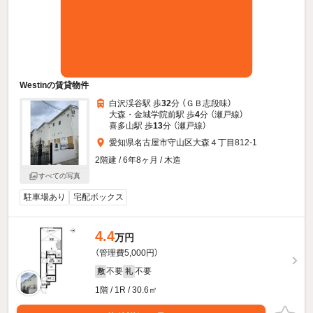
Westinの賃貸物件
白沢渓谷駅 歩
32
分 （ＧＢ志段味）
大森・金城学院前駅 歩
4
分 （瀬戸線）
喜多山駅 歩
13
分 （瀬戸線）
愛知県名古屋市守山区大森４丁目812-1
2階建 / 6年8ヶ月 / 木造
すべての写真
駐車場あり
宅配ボックス
4.4
万円
（管理費5,000円）
不要
不要
敷
礼
1階 / 1R / 30.6㎡