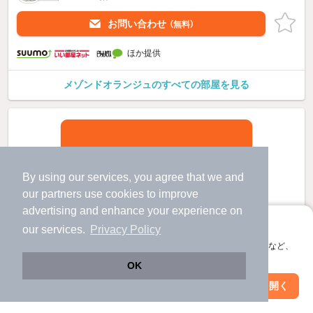
お問い合わせ
（無料）
ほか提供
メゾンドオランジュのすべての部屋を見る
By using our services, you agree that we and
our
partners
use cookies to improve
advertising and enhance your experience on
アプリに切り替えて、サクサクお部屋探し
our services.
Privacy Policy
会員登録なしですぐ使える。マップ検索やお気に入り保存など、
アプリ限定の便利な機能が使えます！
OK
Web版で続行
アプリを開く
駅・沿線を変更
絞り込み条件を変更