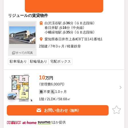
リジュールの賃貸物件
白沢渓谷駅 歩
36
分 （ＧＢ志段味）
春日井駅 歩
16
分 （中央線）
小幡緑地駅 歩
35
分 （ＧＢ志段味）
愛知県春日井市上条町8丁目141番地1
2階建 / 7年3ヶ月 / 軽量鉄骨
すべての写真
駐車場あり
駐輪場あり
宅配ボックス
10
万円
（管理費6,000円）
不要
1.0ヶ月
敷
礼
1階 / 2LDK / 58.68㎡
お問い合わせ
（無料）
ほか提供