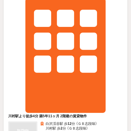
川村駅より徒歩4分 築5年11ヶ月 2階建の賃貸物件
白沢渓谷駅 歩
12
分 （ＧＢ志段味）
川村駅 歩
2
分 （ＧＢ志段味）