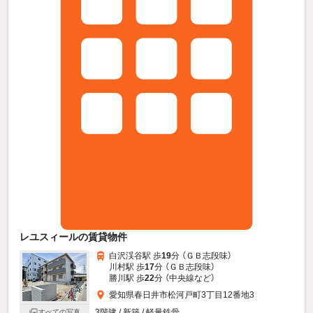
レユスィールの賃貸物件
白沢渓谷駅 歩
19
分 （ＧＢ志段味）
川村駅 歩
17
分 （ＧＢ志段味）
勝川駅 歩
22
分 （中央線
など
）
愛知県春日井市松河戸町3丁目12番地3
3階建 / 新築 / 軽量鉄骨
すべての写真