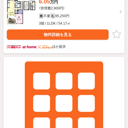
6.05
万円
（管理費2,900円）
不要
95,250円
敷
礼
3階 / 1LDK / 54.17㎡
物件詳細を見る
ほか提供