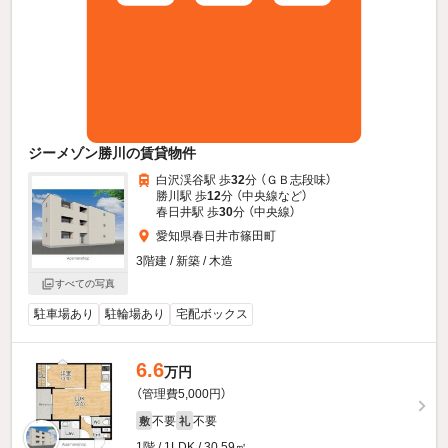
ジーメゾン勝川の賃貸物件
白沢渓谷駅 歩
32
分 （ＧＢ志段味）
勝川駅 歩
12
分 （中央線
など
）
春日井駅 歩
30
分 （中央線）
愛知県春日井市篠田町
3階建 / 新築 / 木造
すべての写真
駐車場あり
駐輪場あり
宅配ボックス
6.6
万円
（管理費5,000円）
不要
不要
敷
礼
1階 / 1LDK / 30.59㎡