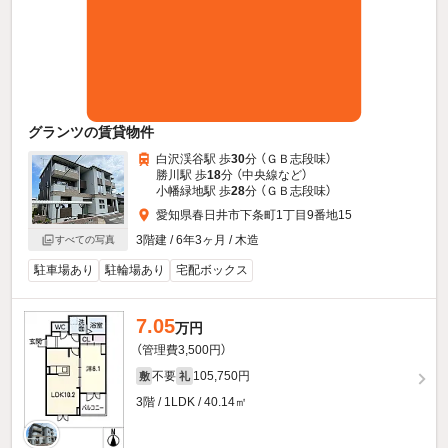
グランツの賃貸物件
白沢渓谷駅 歩
30
分 （ＧＢ志段味）
勝川駅 歩
18
分 （中央線
など
）
小幡緑地駅 歩
28
分 （ＧＢ志段味）
愛知県春日井市下条町1丁目9番地15
3階建 / 6年3ヶ月 / 木造
すべての写真
駐車場あり
駐輪場あり
宅配ボックス
7.05
万円
（管理費3,500円）
不要
105,750円
敷
礼
3階 / 1LDK / 40.14㎡