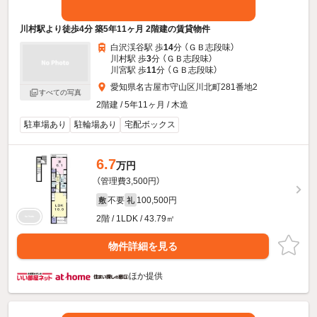
川村駅より徒歩4分 築5年11ヶ月 2階建の賃貸物件
白沢渓谷駅 歩
14
分 （ＧＢ志段味）
川村駅 歩
3
分 （ＧＢ志段味）
川宮駅 歩
11
分 （ＧＢ志段味）
愛知県名古屋市守山区川北町281番地2
すべての写真
2階建 / 5年11ヶ月 / 木造
駐車場あり
駐輪場あり
宅配ボックス
6.7
万円
（管理費3,500円）
不要
100,500円
敷
礼
2階 / 1LDK / 43.79㎡
物件詳細を見る
ほか提供