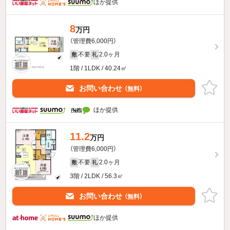
ほか提供
8
万円
（管理費6,000円）
不要
2.0ヶ月
敷
礼
1階 / 1LDK / 40.24㎡
お問い合わせ
（無料）
ほか提供
11.2
万円
（管理費6,000円）
不要
2.0ヶ月
敷
礼
3階 / 2LDK / 56.3㎡
お問い合わせ
（無料）
ほか提供