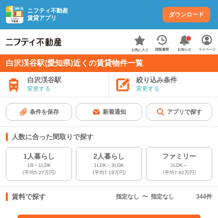
ニフティ不動産
ダウンロード
賃貸アプリ
お知らせ
閲覧履歴
マイページ
お気に入り
白沢渓谷駅(愛知県)近くの賃貸物件一覧
白沢渓谷駅
絞り込み条件
変更する
変更する
条件を保存
新着通知
アプリで探す
人数に合った間取りで探す
1人暮らし
2人暮らし
ファミリー
1R～1LDK
1LDK～3LDK
2LDK～
（平均5.27万円）
（平均7.19万円）
（平均7.92万円）
賃料で探す
指定なし
〜
指定なし
344
件