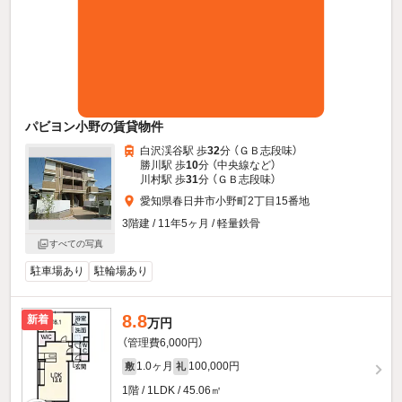
パビヨン小野の賃貸物件
白沢渓谷駅 歩
32
分 （ＧＢ志段味）
勝川駅 歩
10
分 （中央線
など
）
川村駅 歩
31
分 （ＧＢ志段味）
愛知県春日井市小野町2丁目15番地
3階建 / 11年5ヶ月 / 軽量鉄骨
すべての写真
駐車場あり
駐輪場あり
8.8
新着
万円
（管理費6,000円）
1.0ヶ月
100,000円
敷
礼
1階 / 1LDK / 45.06㎡