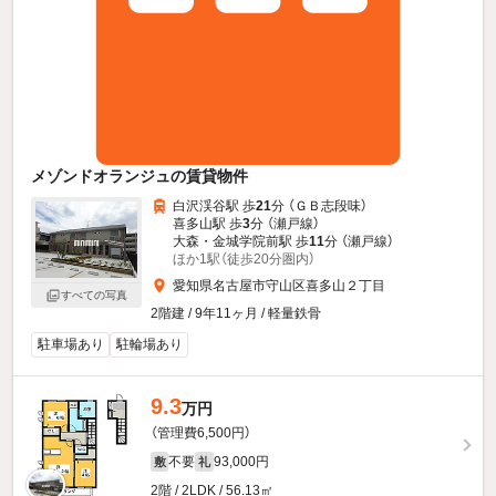
メゾンドオランジュの賃貸物件
白沢渓谷駅 歩
21
分 （ＧＢ志段味）
喜多山駅 歩
3
分 （瀬戸線）
大森・金城学院前駅 歩
11
分 （瀬戸線）
ほか1駅（徒歩20分圏内）
愛知県名古屋市守山区喜多山２丁目
すべての写真
2階建 / 9年11ヶ月 / 軽量鉄骨
駐車場あり
駐輪場あり
9.3
万円
（管理費6,500円）
不要
93,000円
敷
礼
2階 / 2LDK / 56.13㎡