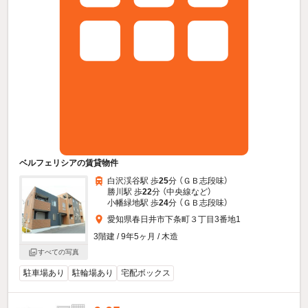
ベルフェリシアの賃貸物件
白沢渓谷駅 歩
25
分 （ＧＢ志段味）
勝川駅 歩
22
分 （中央線
など
）
小幡緑地駅 歩
24
分 （ＧＢ志段味）
愛知県春日井市下条町３丁目3番地1
3階建 / 9年5ヶ月 / 木造
すべての写真
駐車場あり
駐輪場あり
宅配ボックス