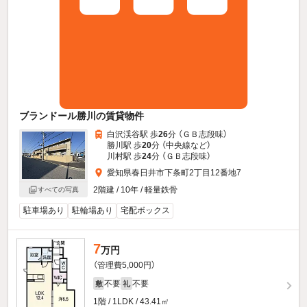
ブランドール勝川の賃貸物件
白沢渓谷駅 歩
26
分 （ＧＢ志段味）
勝川駅 歩
20
分 （中央線
など
）
川村駅 歩
24
分 （ＧＢ志段味）
愛知県春日井市下条町2丁目12番地7
2階建 / 10年 / 軽量鉄骨
すべての写真
駐車場あり
駐輪場あり
宅配ボックス
7
万円
（管理費5,000円）
不要
不要
敷
礼
1階 / 1LDK / 43.41㎡