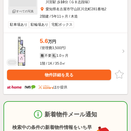
川宮駅 歩
10
分 （ＧＢ志段味）
愛知県名古屋市守山区川北町281番地2
すべての写真
2階建 / 5年11ヶ月 / 木造
駐車場あり
駐輪場あり
宅配ボックス
5.6
万円
（管理費3,500円）
不要
1.0ヶ月
敷
礼
1階 / 1K / 35.0㎡
物件詳細を見る
ほか提供
新着物件メール通知
検索中の条件の新着物件情報をいち早