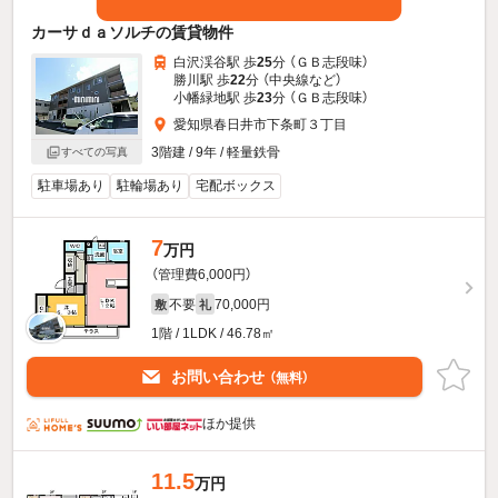
カーサｄａソルチの賃貸物件
白沢渓谷駅 歩
25
分 （ＧＢ志段味）
勝川駅 歩
22
分 （中央線
など
）
小幡緑地駅 歩
23
分 （ＧＢ志段味）
愛知県春日井市下条町３丁目
3階建 / 9年 / 軽量鉄骨
すべての写真
駐車場あり
駐輪場あり
宅配ボックス
7
万円
（管理費6,000円）
不要
70,000円
敷
礼
1階 / 1LDK / 46.78㎡
お問い合わせ
（無料）
ほか提供
11.5
万円