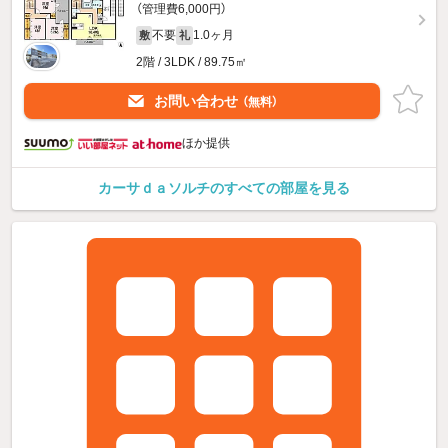
（管理費6,000円）
不要
1.0ヶ月
敷
礼
2階 / 3LDK / 89.75㎡
お問い合わせ
（無料）
ほか提供
カーサｄａソルチのすべての部屋を見る