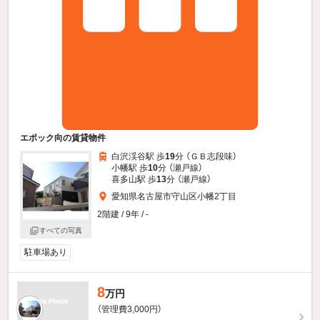
エポック向の賃貸物件
白沢渓谷駅 歩
19
分 （ＧＢ志段味）
小幡駅 歩
10
分 （瀬戸線）
喜多山駅 歩
13
分 （瀬戸線）
愛知県名古屋市守山区小幡2丁目
2階建 / 9年 / -
すべての写真
駐車場あり
8
万円
（管理費3,000円）