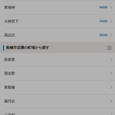
東海神
940
件
大神宮下
744
件
馬込沢
583
件
船橋市近隣の町域から探す
前原東
習志野
東船橋
薬円台
二子町