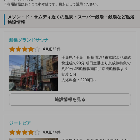
※相場情報はあくまで参考値です。目安として活用ください。
メゾン・ド・サムディ近くの温泉・スーパー銭湯・銭湯など温浴
施設情報
船橋グランドサウナ
4.0点
/
1件
千葉県 / 千葉・船橋周辺 / 東京駅より総武
快速線で29分 成田空港より京成線特急で
約50分 JR船橋駅南口／京成船橋駅より
徒歩１分
入浴料金：2200円～
施設情報を見る
ジートピア
4.0点
/
4件