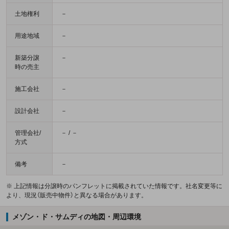
土地権利
－
用途地域
－
新築分譲
－
時の売主
施工会社
－
設計会社
－
管理会社/
－ / －
方式
備考
－
※ 上記情報は分譲時のパンフレットに掲載されていた情報です。社名変更等に
より、現況（販売中物件）と異なる場合があります。
メゾン・ド・サムディの地図・周辺環境