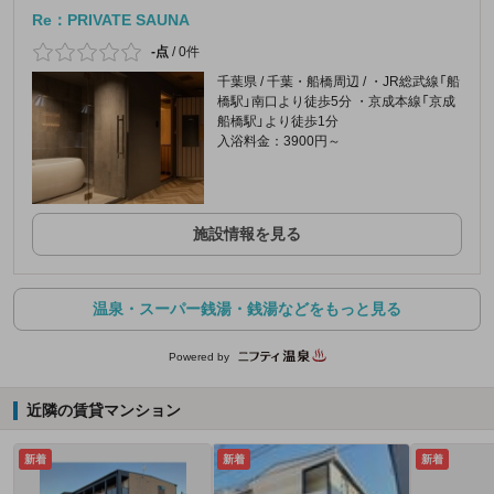
Re：PRIVATE SAUNA
-点
/
0件
千葉県 / 千葉・船橋周辺 / ・JR総武線「船
橋駅」南口より徒歩5分 ・京成本線「京成
船橋駅」より徒歩1分
入浴料金：3900円～
施設情報を見る
温泉・スーパー銭湯・銭湯などをもっと見る
Powered by
近隣の賃貸マンション
新着
新着
新着