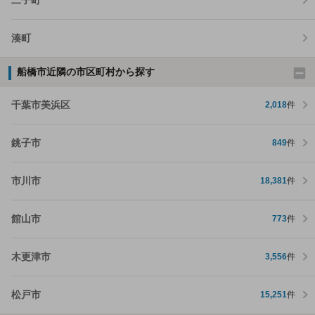
湊町
船橋市近隣の市区町村から探す
千葉市美浜区
2,018
件
銚子市
849
件
市川市
18,381
件
館山市
773
件
木更津市
3,556
件
松戸市
15,251
件