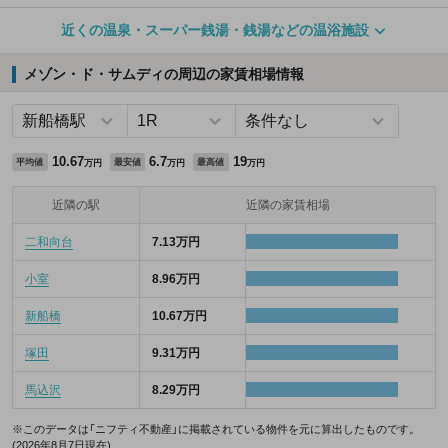
近くの温泉・スーパー銭湯・銭湯などの温浴施設
メゾン・ド・サムディの周辺の家賃相場情報
10.67
6.7
19
平均値
最安値
最高値
万円
万円
万円
近隣の駅
近隣の家賃相場
二和向台
7.13万円
小室
8.96万円
新船橋
10.67万円
塚田
9.31万円
馬込沢
8.29万円
※このデータは「ニフティ不動産」に掲載されている物件を元に算出したものです。
(2026年8月7日現在)