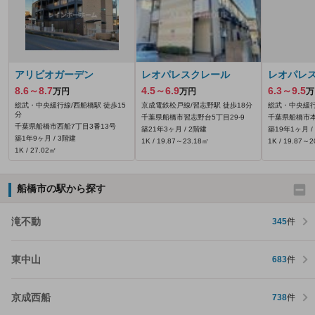
アリビオガーデン
レオパレスクレール
レオパレ
8.6～8.7
4.5～6.9
6.3～9.5
万円
万円
万
総武・中央緩行線/西船橋駅 徒歩15
京成電鉄松戸線/習志野駅 徒歩18分
総武・中央緩行
分
千葉県船橋市習志野台5丁目29-9
千葉県船橋市本
千葉県船橋市西船7丁目3番13号
築21年3ヶ月 / 2階建
築19年1ヶ月 /
築1年9ヶ月 / 3階建
1K / 19.87～23.18㎡
1K / 19.87～
1K / 27.02㎡
船橋市の駅から探す
滝不動
345
件
東中山
683
件
京成西船
738
件