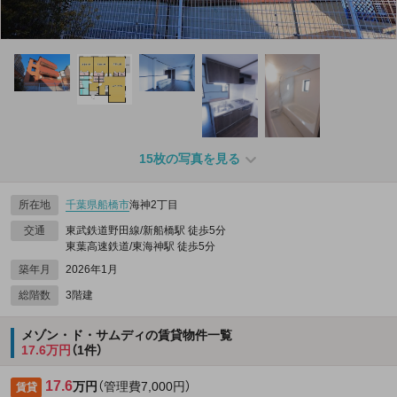
15枚の写真を見る
所在地
千葉県
船橋市
海神2丁目
交通
東武鉄道野田線/新船橋駅 徒歩5分
東葉高速鉄道/東海神駅 徒歩5分
築年月
2026年1月
総階数
3階建
メゾン・ド・サムディの賃貸物件一覧
17.6万円
（1件）
17.6
万円
（管理費7,000円）
賃貸