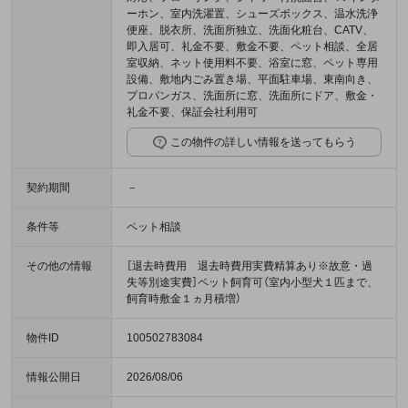
ーホン、室内洗濯置、シューズボックス、温水洗浄
便座、脱衣所、洗面所独立、洗面化粧台、CATV、
即入居可、礼金不要、敷金不要、ペット相談、全居
室収納、ネット使用料不要、浴室に窓、ペット専用
設備、敷地内ごみ置き場、平面駐車場、東南向き、
プロパンガス、洗面所に窓、洗面所にドア、敷金・
礼金不要、保証会社利用可
この物件の詳しい情報を送ってもらう
契約期間
－
条件等
ペット相談
その他の情報
［退去時費用 退去時費用実費精算あり※故意・過
失等別途実費］ペット飼育可（室内小型犬１匹まで、
飼育時敷金１ヵ月積増）
物件ID
100502783084
情報公開日
2026/08/06