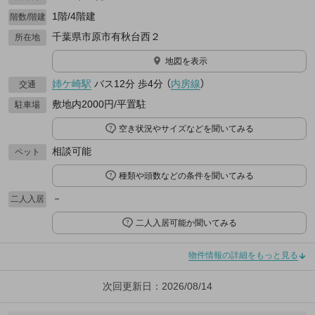
1階/4階建
階数/階建
千葉県市原市有秋台西２
所在地
地図を表示
姉ケ崎駅
バス12分
歩4分
（
内房線
）
交通
敷地内2000円/平置駐
駐車場
空き状況やサイズなどを聞いてみる
相談可能
ペット
種類や頭数などの条件を聞いてみる
－
二人入居
二人入居可能か聞いてみる
物件情報の詳細をもっと見る
次回更新日：2026/08/14