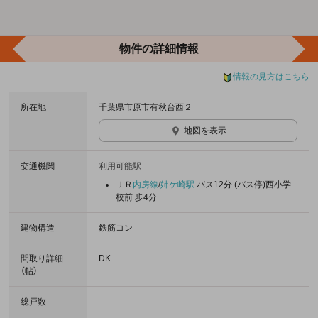
物件の詳細情報
情報の見方はこちら
所在地
千葉県市原市有秋台西２
地図を表示
交通機関
利用可能駅
ＪＲ
内房線
/
姉ケ崎駅
バス12分 (バス停)西小学
校前 歩4分
建物構造
鉄筋コン
間取り詳細
DK
（帖）
総戸数
－