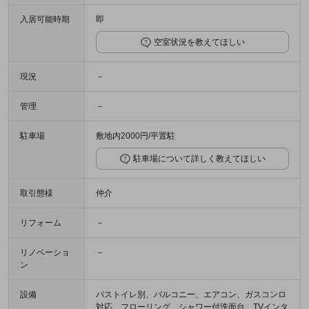
入居可能時期
即
空室状況を教えてほしい
現況
－
管理
－
駐車場
敷地内2000円/平置駐
駐車場について詳しく教えてほしい
取引態様
仲介
リフォーム
－
リノベーショ
－
ン
設備
バストイレ別、バルコニー、エアコン、ガスコンロ
対応、フローリング、シャワー付洗面台、TVインタ