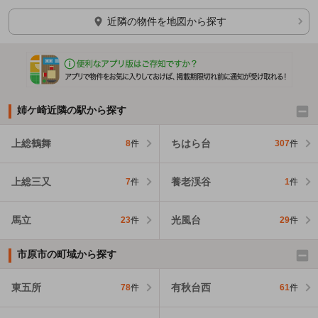
近隣の物件を地図から探す
姉ケ崎近隣の駅から探す
上総鶴舞
ちはら台
8
件
307
件
上総三又
養老渓谷
7
件
1
件
馬立
光風台
23
件
29
件
市原市の町域から探す
東五所
有秋台西
78
件
61
件