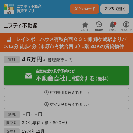
ニフティ不動産
ダウンロード
アプリで開く
賃貸アプリ
お知らせ
閲覧履歴
マイページ
お気に入り
レインボーハウス有秋台西Ｃ３１棟 姉ケ崎駅よりバ
ス12分 徒歩4分 （市原市有秋台西２） 1階 3DKの賃貸物件
4.5万円
賃料
＋ 管理費等－円
空室確認や見学予約など
不動産会社に相談する
（無料）
初期費用を教えてほしい
空室状況を教えてほしい
－円 / －円
敷/礼
3DK（専有面積：60.0㎡）
間取り
1974年12月
築年月