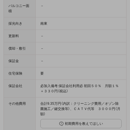
バルコニー面
－
積
採光向き
南東
更新料
－
償却・敷引
－
保証金
－
住宅保険
要
保証会社
必加入備考:保証会社利用必 初回５０％ 月額１％
＋３３０円（税込）
その他費用
合計9.35万円（内訳：クリーニング費用／オゾン除
菌施工／鍵交換等）、ＣＡＴＶ代等 ３０００円（月
額）
初期費用を教えてほしい