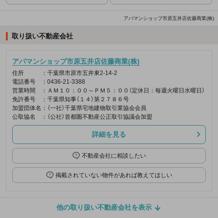
アパマンショップ市原五井店佐藤商業(株)
取り扱い不動産会社
アパマンショップ市原五井店佐藤商業(株)
住所
：千葉県市原市五井東2-14-2
電話番号
：0436-21-3388
営業時間
：ＡＭ１０：００～ＰＭ５：００（定休日：毎週火曜日水曜日）
免許番号
：千葉県知事（１４）第２７８６号
加盟団体名
：（一社）千葉県宅地建物取引業協会会員
公取協名
：（公社）首都圏不動産公正取引協議会加盟
詳細を見る
不動産会社に相談したい
掲載されていない物件があれば教えてほしい
他の取り扱い不動産会社を表示