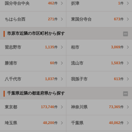
国分寺台中央
折津
462
件
1
件
ちはら台西
東国分寺台
271
件
673
件
市原市近隣の市区町村から探す
習志野市
柏市
1,135
件
3,069
件
勝浦市
流山市
60
件
1,583
件
八千代市
我孫子市
1,037
件
613
件
千葉県近隣の都道府県から探す
東京都
神奈川県
173,746
件
73,365
件
埼玉県
千葉県
48,200
件
40,062
件