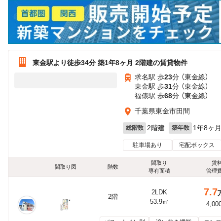
東金駅より徒歩34分 築1年8ヶ月 2階建の賃貸物件
求名駅 歩
23
分 （東金線）
東金駅 歩
31
分 （東金線）
福俵駅 歩
68
分 （東金線）
千葉県東金市田間
2階建
1年8ヶ
総階数
築年数
駐車場あり
宅配ボックス
間取り
賃
間取り図
階数
専有面積
管理
7.7
2LDK
2階
53.9㎡
4,00