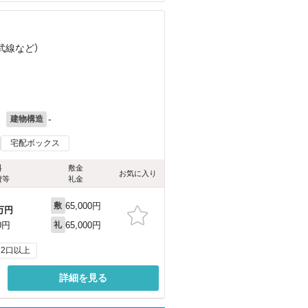
武線
など
）
月
-
建物構造
宅配ボックス
料
敷金
お気に入り
費等
礼金
65,000円
敷
万円
65,000円
0円
礼
2口以上
詳細を見る