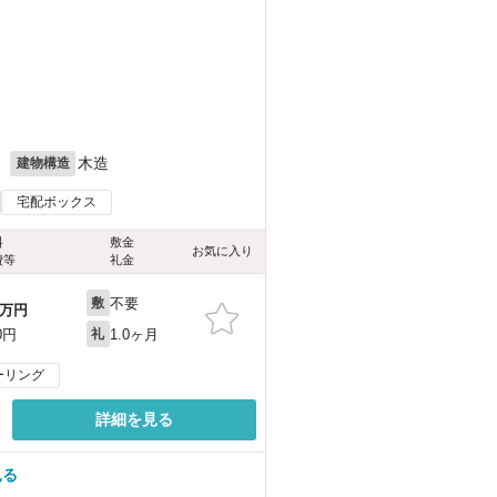
月
木造
建物構造
宅配ボックス
料
敷金
お気に入り
費等
礼金
不要
敷
万円
1.0ヶ月
0円
礼
ーリング
詳細を見る
見る