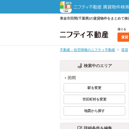
東金市田間(千葉県)の賃貸物件をまとめて
借りる
賃貸
不動産・住宅情報のニフティ不動産
賃貸
検索中のエリア
田間
駅を変更
市区町村を変更
地図から探す
詳細条件を編集