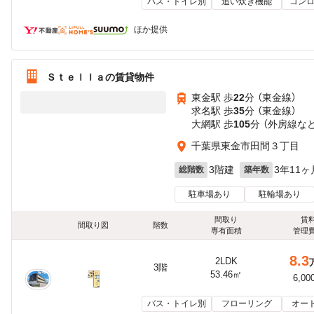
バス・トイレ別
追い炊き機能
コンロ
ほか提供
Ｓｔｅｌｌａの賃貸物件
東金駅 歩
22
分 （東金線）
求名駅 歩
35
分 （東金線）
大網駅 歩
105
分 （外房線
な
千葉県東金市田間３丁目
3階建
3年11ヶ
総階数
築年数
駐車場あり
駐輪場あり
間取り
賃
間取り図
階数
専有面積
管理
8.3
2LDK
3階
53.46㎡
6,00
バス・トイレ別
フローリング
オー