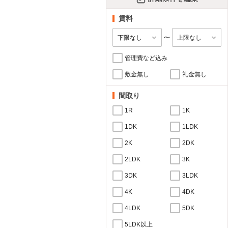
賃料
〜
管理費など込み
敷金無し
礼金無し
間取り
1R
1K
1DK
1LDK
2K
2DK
2LDK
3K
3DK
3LDK
4K
4DK
4LDK
5DK
5LDK以上