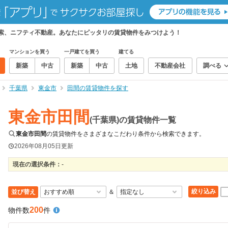
検索、ニフティ不動産。あなたにピッタリの賃貸物件をみつけよう！
マンションを買う
一戸建てを買う
建てる
新築
中古
新築
中古
土地
不動産会社
調べる
千葉県
東金市
田間の賃貸物件を探す
東金市田間
(千葉県)の賃貸物件一覧
東金市田間
の賃貸物件をさまざまなこだわり条件から検索できます。
2026年08月05日
更新
現在の選択条件：
-
絞り込み
並び替え
＆
200
物件数
件