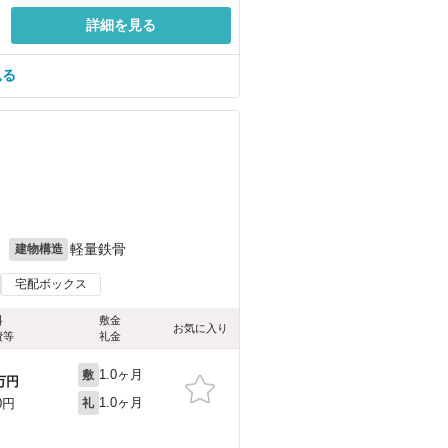
詳細を見る
見る
月
軽量鉄骨
建物構造
宅配ボックス
料
敷金
お気に入り
費等
礼金
1.0ヶ月
敷
万円
1.0ヶ月
0円
礼