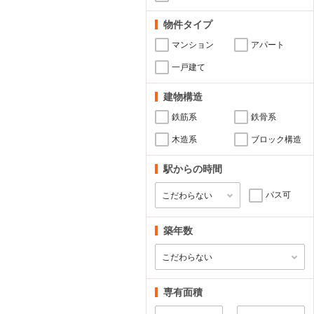
物件タイプ
マンション
アパート
一戸建て
建物構造
鉄筋系
鉄骨系
木造系
ブロック構造
駅からの時間
バス可
築年数
専有面積