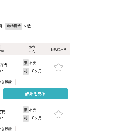
月
木造
建物構造
料
敷金
お気に入り
費等
礼金
不要
敷
万円
1.0ヶ月
0円
礼
炊き機能
詳細を見る
不要
敷
万円
1.0ヶ月
0円
礼
炊き機能