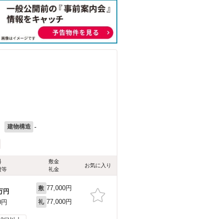
月
-
建物構造
料
敷金
お気に入り
費等
礼金
77,000円
敷
万円
77,000円
0円
礼