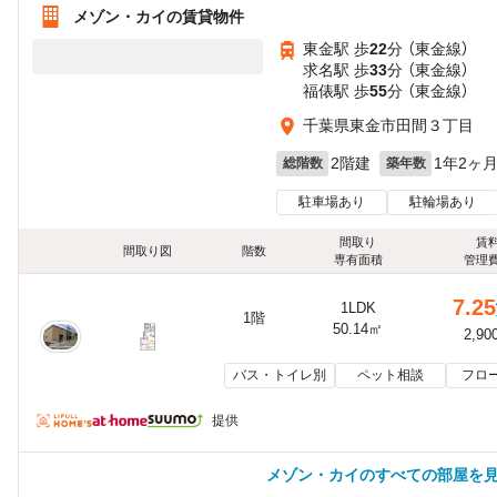
メゾン・カイの賃貸物件
東金駅 歩
22
分 （東金線）
求名駅 歩
33
分 （東金線）
福俵駅 歩
55
分 （東金線）
千葉県東金市田間３丁目
2階建
1年2ヶ
総階数
築年数
駐車場あり
駐輪場あり
間取り
賃
間取り図
階数
専有面積
管理
7.25
1LDK
1階
50.14㎡
2,90
バス・トイレ別
ペット相談
フロ
提供
メゾン・カイのすべての部屋を