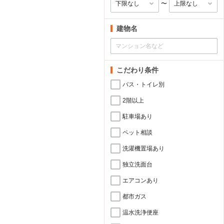
〜
建物名
こだわり条件
バス・トイレ別
2階以上
駐車場あり
ペット相談
洗濯機置場あり
独立洗面台
エアコンあり
都市ガス
温水洗浄便座