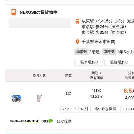
NEXUSIIの賃貸物件
成東駅 バス
15
分 歩
3
分 （総
求名駅 歩
24
分 （東金線）
東金駅 歩
35
分 （東金線）
千葉県東金市田間
2階建
1年6ヶ
総階数
築年数
駐車場あり
駐輪場あり
間取り
賃
間取り図
階数
専有面積
管理
6.5
1LDK
1階
43.21㎡
4,00
バス・トイレ別
追い炊き機能
コンロ
ほか提供