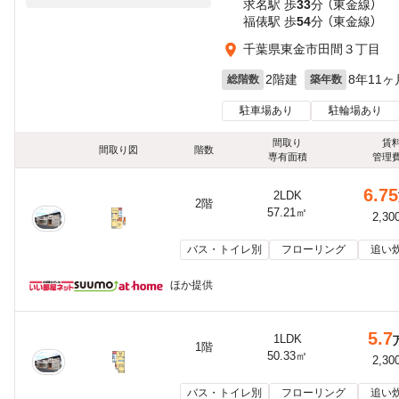
求名駅 歩
33
分 （東金線）
福俵駅 歩
54
分 （東金線）
千葉県東金市田間３丁目
2階建
8年11ヶ
総階数
築年数
駐車場あり
駐輪場あり
間取り
賃
間取り図
階数
専有面積
管理
6.75
2LDK
2階
57.21㎡
2,30
バス・トイレ別
フローリング
追い
ほか提供
5.7
1LDK
1階
50.33㎡
2,30
バス・トイレ別
フローリング
追い