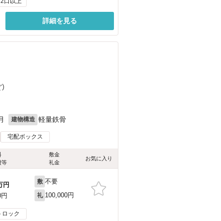
2口以上
詳細を見る
ど
）
月
軽量鉄骨
建物構造
宅配ボックス
料
敷金
お気に入り
費等
礼金
不要
敷
万円
100,000円
0円
礼
トロック