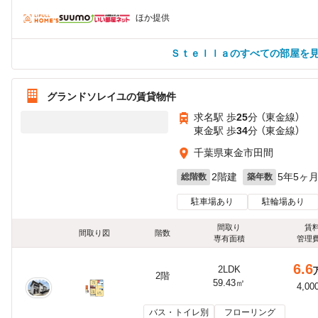
ほか提供
Ｓｔｅｌｌａのすべての部屋を
グランドソレイユの賃貸物件
求名駅 歩
25
分 （東金線）
東金駅 歩
34
分 （東金線）
千葉県東金市田間
2階建
5年5ヶ
総階数
築年数
駐車場あり
駐輪場あり
間取り
賃
間取り図
階数
専有面積
管理
6.6
2LDK
2階
59.43㎡
4,00
バス・トイレ別
フローリング