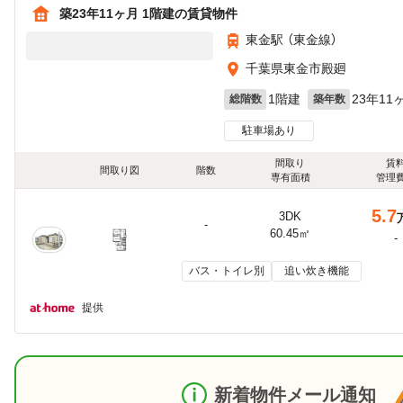
築23年11ヶ月 1階建の賃貸物件
東金駅 （東金線）
千葉県東金市殿廻
1階建
23年11
総階数
築年数
駐車場あり
間取り
賃
間取り図
階数
専有面積
管理
5.7
3DK
-
60.45㎡
-
バス・トイレ別
追い炊き機能
提供
新着物件メール通知