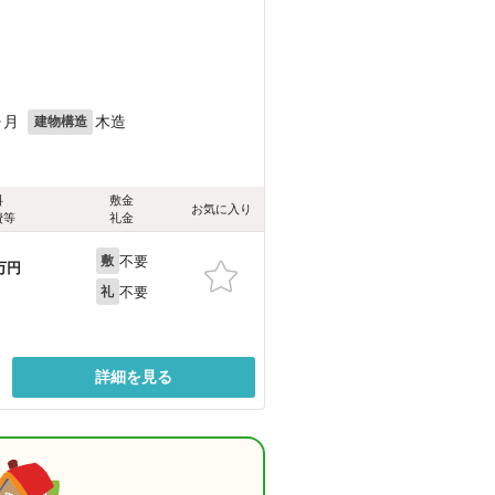
ヶ月
木造
建物構造
料
敷金
お気に入り
費等
礼金
不要
敷
万円
不要
礼
詳細を見る