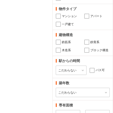
物件タイプ
マンション
アパート
一戸建て
建物構造
鉄筋系
鉄骨系
木造系
ブロック構造
駅からの時間
バス可
築年数
専有面積