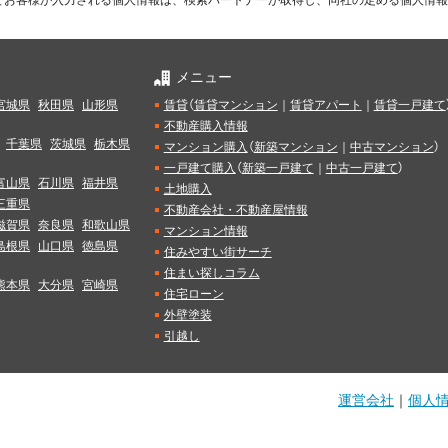
でお客様が入力される個人情報は、検索パートナーが取得し、同社の定める個人情報
メニュー
宮城県
秋田県
山形県
賃貸
（
賃貸マンション
｜
賃貸アパート
｜
賃貸一戸建て
不動産購入情報
千葉県
茨城県
栃木県
マンション購入
（
新築マンション
｜
中古マンション
）
一戸建て購入
（
新築一戸建て
｜
中古一戸建て
）
富山県
石川県
福井県
土地購入
三重県
不動産会社・不動産屋情報
滋賀県
奈良県
和歌山県
マンション情報
島根県
山口県
徳島県
住みやすい街サーチ
住まい探しコラム
熊本県
大分県
宮崎県
住宅ローン
外壁塗装
引越し
運営会社
｜
個人