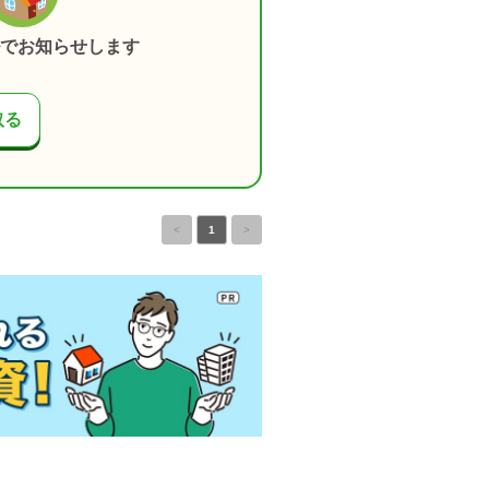
でお知らせします
取る
<
1
>