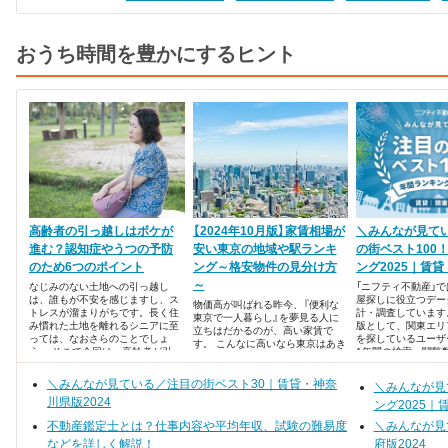
おうち時間を豊かにするヒント
高齢者の引っ越しはボケが
【2024年10月版】家賃相場が
＼みんなが見て
進む？認知症やうつの予防
安い東京の地域や駅ランキ
の街ベスト100
のため6つのポイント
ング～格安物件の見分け方
ング2025｜賃
～
なじみのない土地への引っ越し
「ニフティ不動産」
は、誰もが不安を感じますし、ス
屋探しに役立つデー
物価高が叫ばれる昨今、『便利な
トレスが溜まりがちです。長く住
計・調査しています
東京で一人暮らし』を夢見る人に
み慣れた土地を離れるシニアに至
版として、関東エリ
立ちはだかるのが、高い家賃で
っては、なおさらのことでしょ
を探しているユーザ
す。 こんなに高いなら東京はあき
う。 そこで今回は、高齢者が引っ
1年間の検索・閲覧
らめようかな・・・なんて落ち込
越しをするときに、家族が気をつ
った、注目の街ラン
んでいるあなた！ 東京はたしかに
けたいポイントと対策をまとめま
100を発表します！
＼みんなが見ている／注目の街ベスト30｜賃貸・神奈
家賃が高いイメージがあります
＼みんなが見
した。
が、コツを掴んで探せば、安い家
川県版2024
ング2025｜
賃で賃貸物件を見つけられるんで
す。
不動産鑑定士とは？仕事内容や平均年収、試験の難易度
＼みんなが見
などを詳しく解説！
府版2024