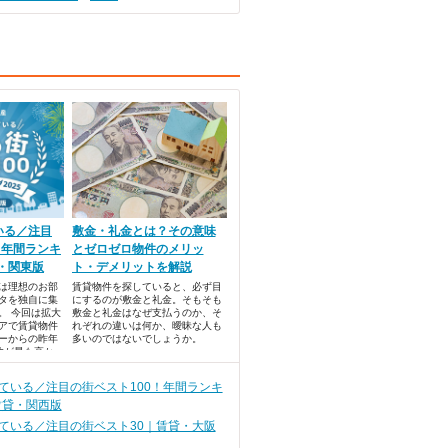
いる／注目
敷金・礼金とは？その意味
！年間ランキ
とゼロゼロ物件のメリッ
貸・関東版
ト・デメリットを解説
では理想のお部
賃貸物件を探していると、必ず目
タを独自に集
にするのが敷金と礼金。そもそも
。 今回は拡大
敷金と礼金はなぜ支払うのか、そ
アで賃貸物件
れぞれの違いは何か、曖昧な人も
ーからの昨年
多いのではないでしょうか。
数が最も高か
キングベスト
ている／注目の街ベスト100！年間ランキ
賃貸・関西版
ている／注目の街ベスト30｜賃貸・大阪