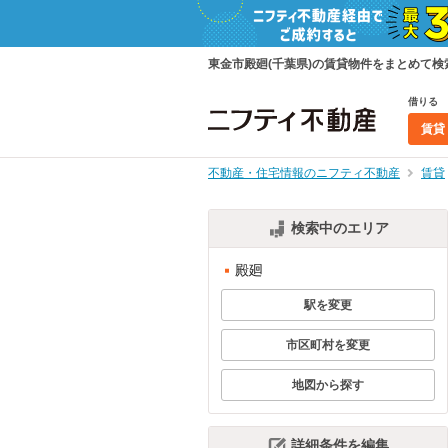
東金市殿廻(千葉県)の賃貸物件をまとめて
借りる
賃貸
不動産・住宅情報のニフティ不動産
賃貸
検索中のエリア
殿廻
駅を変更
市区町村を変更
地図から探す
詳細条件を編集