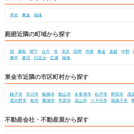
求名
東金
福俵
殿廻近隣の町域から探す
宿
薄島
関下
台方
滝
滝沢
田間
丹尾
東金
道庭
中野
東中
菱沼
日吉台
広瀬
福俵
東金市近隣の市区町村から探す
銚子市
市川市
船橋市
館山市
木更津市
松戸市
野田市
茂
習志野市
柏市
勝浦市
市原市
流山市
八千代市
我孫子市
不動産会社・不動産屋から探す