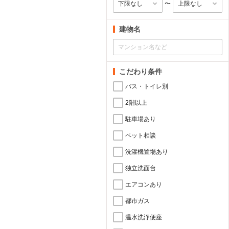
〜
建物名
こだわり条件
バス・トイレ別
2階以上
駐車場あり
ペット相談
洗濯機置場あり
独立洗面台
エアコンあり
都市ガス
温水洗浄便座