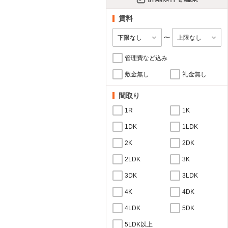
賃料
〜
管理費など込み
敷金無し
礼金無し
間取り
1R
1K
1DK
1LDK
2K
2DK
2LDK
3K
3DK
3LDK
4K
4DK
4LDK
5DK
5LDK以上