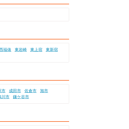
西福俵
東岩崎
東上宿
東新宿
原市
成田市
佐倉市
旭市
鴨川市
鎌ケ谷市