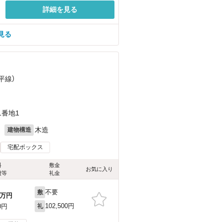
詳細を見る
見る
平線）
1番地1
月
木造
建物構造
宅配ボックス
料
敷金
お気に入り
費等
礼金
不要
敷
万円
102,500円
0円
礼