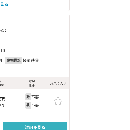
を見る
平線）
）
16
月
軽量鉄骨
建物構造
料
敷金
お気に入り
費等
礼金
不要
敷
万円
不要
0円
礼
詳細を見る