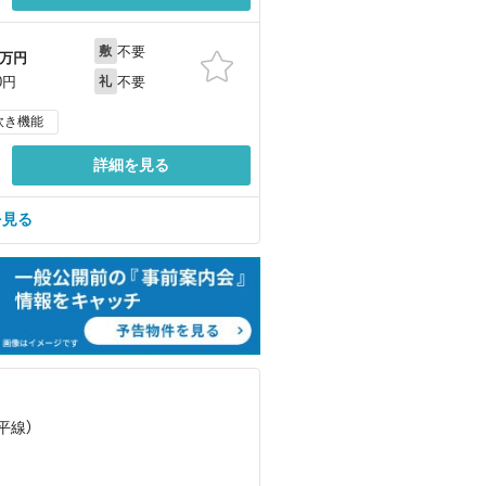
不要
敷
万円
不要
0円
礼
炊き機能
詳細を見る
を見る
平線）
）