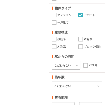
物件タイプ
マンション
アパート
一戸建て
建物構造
鉄筋系
鉄骨系
木造系
ブロック構造
駅からの時間
バス可
築年数
専有面積