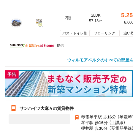
5.25
2LDK
2階
57.13㎡
6,00
バス・トイレ別
フローリング
追い
提供
ウィルモアベルクのすべての部屋
サンハイツ大麻Ａの賃貸物件
琴電琴平駅 歩
16
分 （琴電琴
琴平駅 歩
16
分 （土讃線）
榎井駅 歩
30
分 （琴電琴平線