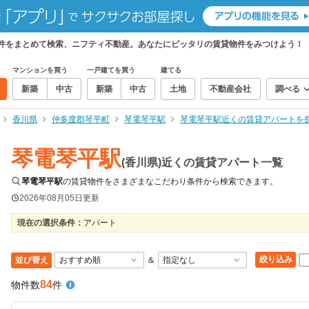
物件をまとめて検索、ニフティ不動産。あなたにピッタリの賃貸物件をみつけよう！
マンションを買う
一戸建てを買う
建てる
新築
中古
新築
中古
土地
不動産会社
調べる
香川県
仲多度郡琴平町
琴電琴平駅
琴電琴平駅近くの賃貸アパートを
琴電琴平駅
(香川県)近くの賃貸アパート一覧
琴電琴平駅
の賃貸物件をさまざまなこだわり条件から検索できます。
2026年08月05日
更新
現在の選択条件：
アパート
絞り込み
並び替え
＆
84
物件数
件