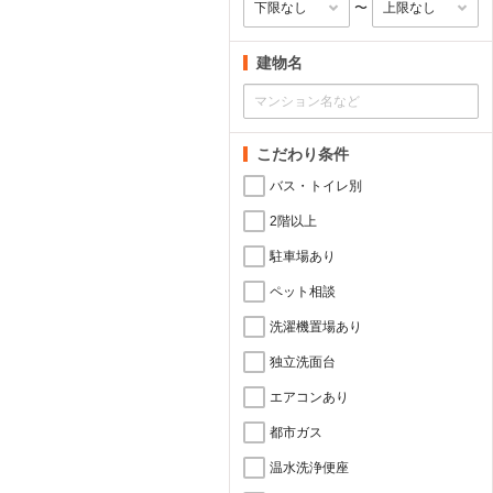
〜
建物名
こだわり条件
バス・トイレ別
2階以上
駐車場あり
ペット相談
洗濯機置場あり
独立洗面台
エアコンあり
都市ガス
温水洗浄便座