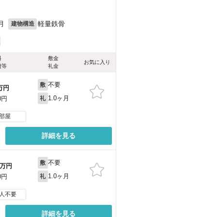
月
軽量鉄骨
建物構造
料
敷金
お気に入り
費等
礼金
不要
敷
万円
1.0ヶ月
0円
礼
部屋
詳細を見る
不要
敷
万円
1.0ヶ月
0円
礼
人不要
詳細を見る