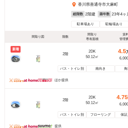
香川県善通寺市大麻町
2階建
23年4ヶ
総階数
築年数
駐車場あり
駐輪場あり
間取り
賃
間取り図
階数
専有面積
管理
新着
4.5
2DK
2階
50.12㎡
6,00
バス・トイレ別
南向き
角
ほか提供
4.75
2DK
2階
50.12㎡
6,00
バス・トイレ別
フローリング
保証
提供