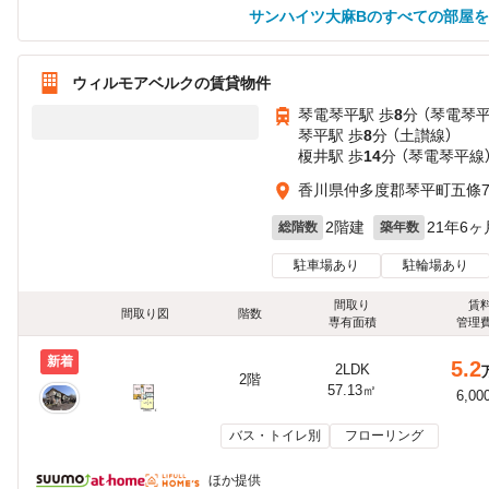
サンハイツ大麻Bのすべての部屋
ウィルモアベルクの賃貸物件
琴電琴平駅 歩
8
分 （琴電琴
琴平駅 歩
8
分 （土讃線）
榎井駅 歩
14
分 （琴電琴平線
香川県仲多度郡琴平町五條7
2階建
21年6ヶ
総階数
築年数
駐車場あり
駐輪場あり
間取り
賃
間取り図
階数
専有面積
管理
新着
5.2
2LDK
2階
57.13㎡
6,00
バス・トイレ別
フローリング
ほか提供