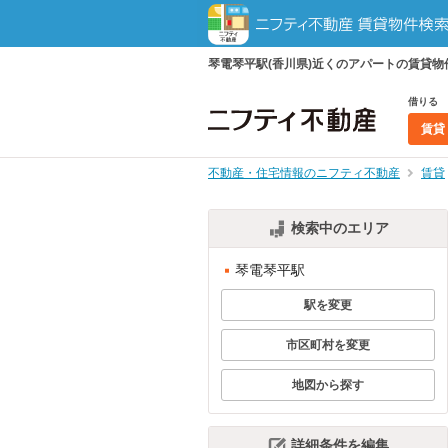
琴電琴平駅(香川県)近くのアパートの賃貸
借りる
賃貸
不動産・住宅情報のニフティ不動産
賃貸
検索中のエリア
琴電琴平駅
駅を変更
市区町村を変更
地図から探す
詳細条件を編集