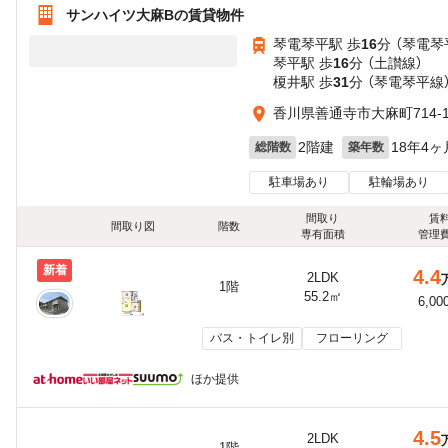
サンハイツ大麻Bの賃貸物件
琴電琴平駅 歩
16
分 （琴電琴
琴平駅 歩
16
分 （土讃線）
榎井駅 歩
31
分 （琴電琴平線
香川県善通寺市大麻町714-
2階建
18年4ヶ
総階数
築年数
駐車場あり
駐輪場あり
間取り
賃
間取り図
階数
専有面積
管理
新着
4.4
2LDK
1階
55.2㎡
6,00
バス・トイレ別
フローリング
ほか提供
4.5
2LDK
1階