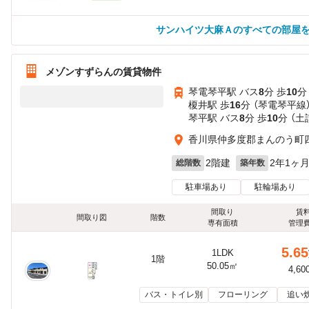
サンハイツ大麻Ａのすべての部屋
メゾンすずらんの賃貸物件
琴電琴平駅 バス
8
分 歩
10
分
榎井駅 歩
16
分 （琴電琴平線
琴平駅 バス
8
分 歩
10
分 （土
香川県仲多度郡まんのう町四
2階建
2年1ヶ
総階数
築年数
駐車場あり
駐輪場あり
間取り
賃
間取り図
階数
専有面積
管理
5.65
1LDK
1階
50.05㎡
4,60
バス・トイレ別
フローリング
追い