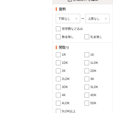
賃料
〜
管理費など込み
敷金無し
礼金無し
間取り
1R
1K
1DK
1LDK
2K
2DK
2LDK
3K
3DK
3LDK
4K
4DK
4LDK
5DK
5LDK以上