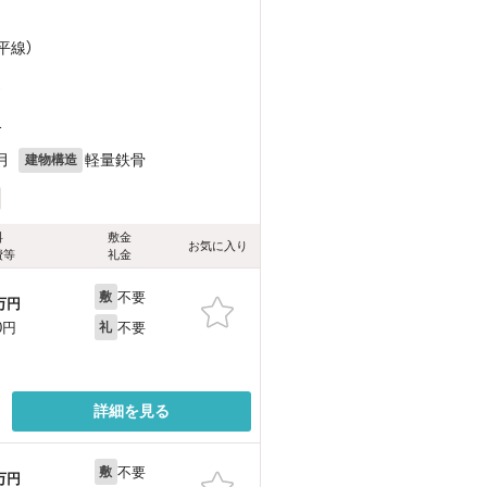
平線）
）
1
月
軽量鉄骨
建物構造
料
敷金
お気に入り
費等
礼金
不要
敷
万円
不要
0円
礼
詳細を見る
不要
敷
万円