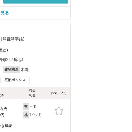
を見る
 （琴電琴平線）
）
讃線）
條247番地1
月
木造
建物構造
宅配ボックス
料
敷金
お気に入り
費等
礼金
不要
敷
万円
1.0ヶ月
0円
礼
炊き機能