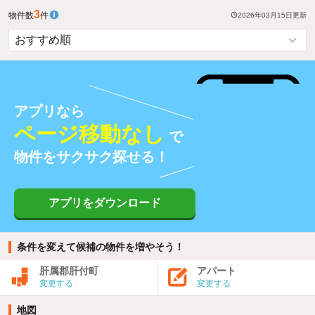
3
物件数
件
2026年03月15日
更新
アプリなら
ページ移動なし
で
物件をサクサク探せる！
アプリをダウンロード
条件を変えて候補の物件を増やそう！
肝属郡肝付町
アパート
変更する
変更する
地図