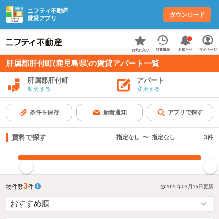
ニフティ不動産
ダウンロード
賃貸アプリ
お知らせ
閲覧履歴
マイページ
お気に入り
肝属郡肝付町(鹿児島県)の賃貸アパート一覧
肝属郡肝付町
アパート
変更する
変更する
条件を保存
新着通知
アプリで探す
賃料で探す
指定なし
〜
指定なし
3
件
指定した賃料で絞り込む
3
物件数
件
2026年03月15日
更新