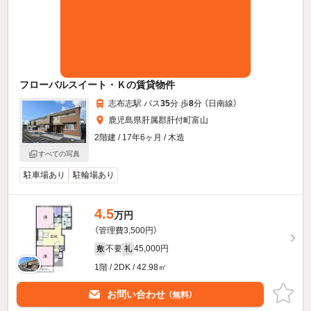
フローバルスイート・Ｋの賃貸物件
志布志駅 バス
35
分 歩
8
分 （日南線）
鹿児島県肝属郡肝付町富山
2階建 / 17年6ヶ月 / 木造
すべての写真
駐車場あり
駐輪場あり
4.5
万円
（管理費3,500円）
不要
45,000円
敷
礼
1階 / 2DK / 42.98㎡
お問い合わせ
（無料）