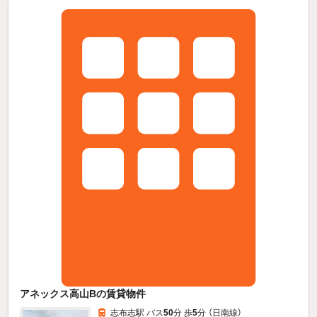
アネックス高山Bの賃貸物件
志布志駅 バス
50
分 歩
5
分 （日南線）