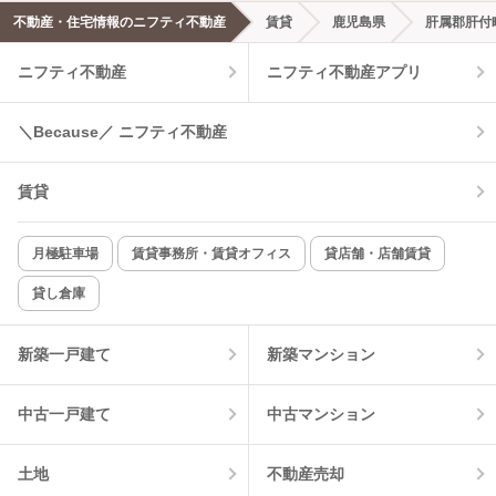
エアコンあり
都市ガス
不動産・住宅情報のニフティ不動産
賃貸
鹿児島県
肝属郡肝付
ニフティ不動産
ニフティ不動産アプリ
温水洗浄便座
オートロック
コンロ2口以上
追焚き機能
＼Because／ ニフティ不動産
TV付インターホン
角部屋
賃貸
新着のみ
インターネット無料
月極駐車場
賃貸事務所・賃貸オフィス
貸店舗・店舗賃貸
貸し倉庫
該当件数:
物件一覧に反映
3
件
新築一戸建て
新築マンション
中古一戸建て
中古マンション
土地
不動産売却