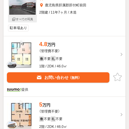
鹿児島県肝属郡肝付町前田
2階建 / 11年7ヶ月 / 木造
すべての写真
駐車場あり
4.8
万円
（管理費不要）
不要
不要
敷
礼
1階 / 2DK / 46.0㎡
お問い合わせ
（無料）
提供
5
万円
（管理費不要）
不要
不要
敷
礼
2階 / 2DK / 46.0㎡