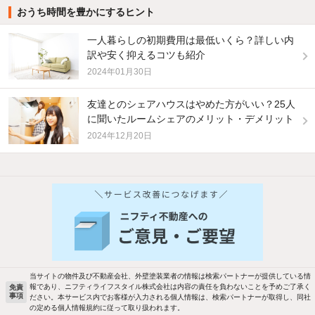
おうち時間を豊かにするヒント
一人暮らしの初期費用は最低いくら？詳しい内
訳や安く抑えるコツも紹介
2024年01月30日
友達とのシェアハウスはやめた方がいい？25人
に聞いたルームシェアのメリット・デメリット
2024年12月20日
他の人はこんな条件で絞り込んでいます！
人気のこだわり条件
バス・トイレ別
2階以上
駐車場あり
ペット相談
当サイトの物件及び不動産会社、外壁塗装業者の情報は検索パートナーが提供している情
報であり、ニフティライフスタイル株式会社は内容の責任を負わないことを予めご了承く
免責
洗濯機置場あり
独立洗面台
事項
ださい。本サービス内でお客様が入力される個人情報は、検索パートナーが取得し、同社
の定める個人情報規約に従って取り扱われます。