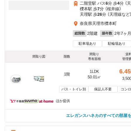
二階堂駅 バス
6
分 歩
4
分 （
櫟本駅 歩
7
分 （桜井線）
天理駅 歩
26
分 （天理線
など
奈良県天理市櫟本町
2階建
2年7ヶ
総階数
築年数
駐車場あり
駐輪場あり
間取り
賃
間取り図
階数
専有面積
管理
6.45
1LDK
1階
50.01㎡
3,50
バス・トイレ別
保証人不要
コンロ
ほか提供
エレガンスハネカのすべての部屋