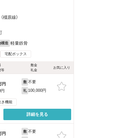
 （橿原線）
町
軽量鉄骨
物構造
宅配ボックス
料
敷金
お気に入り
費等
礼金
不要
敷
万円
100,000円
0円
礼
炊き機能
詳細を見る
不要
敷
万円