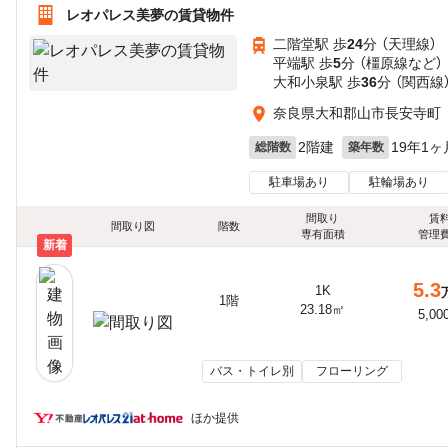
レオパレス美夢の賃貸物件
二階堂駅 歩
24
分 （天理線）
平端駅 歩
5
分 （橿原線
など
）
大和小泉駅 歩
36
分 （関西線
奈良県大和郡山市長安寺町
2階建
19年1ヶ
総階数
築年数
駐車場あり
駐輪場あり
間取り
賃
間取り図
階数
専有面積
管理
新着
5.3
1K
1階
23.18㎡
5,00
バス・トイレ別
フローリング
ほか提供