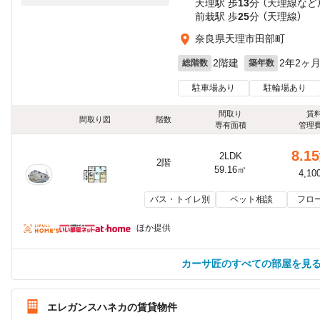
天理駅 歩
13
分 （天理線
など
前栽駅 歩
25
分 （天理線）
奈良県天理市田部町
2階建
2年2ヶ
総階数
築年数
駐車場あり
駐輪場あり
間取り
賃
間取り図
階数
専有面積
管理
8.15
2LDK
2階
59.16㎡
4,10
バス・トイレ別
ペット相談
フロ
ほか提供
カーサ匠のすべての部屋を見
エレガンスハネカの賃貸物件