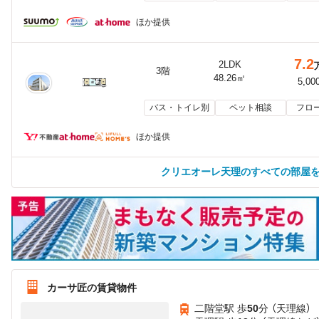
ほか提供
7.2
2LDK
3階
48.26㎡
5,00
バス・トイレ別
ペット相談
フロ
ほか提供
クリエオーレ天理のすべての部屋
カーサ匠の賃貸物件
二階堂駅 歩
50
分 （天理線）