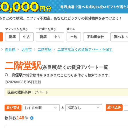
件をまとめて検索、ニフティ不動産。あなたにピッタリの賃貸物件をみつけよう！
マンションを買う
一戸建てを買う
建てる
新築
中古
新築
中古
土地
不動産会社
調べる
奈良県
天理市
二階堂駅
二階堂駅近くの賃貸アパートを探す
二階堂駅
(奈良県)近くの賃貸アパート一覧
二階堂駅
の賃貸物件をさまざまなこだわり条件から検索できます。
2026年08月05日
更新
現在の選択条件：
アパート
絞り込み
並び替え
＆
148
物件数
件