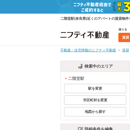
二階堂駅(奈良県)近くのアパートの賃貸物
借りる
賃貸
不動産・住宅情報のニフティ不動産
賃貸
検索中のエリア
二階堂駅
駅を変更
市区町村を変更
地図から探す
詳細条件を編集