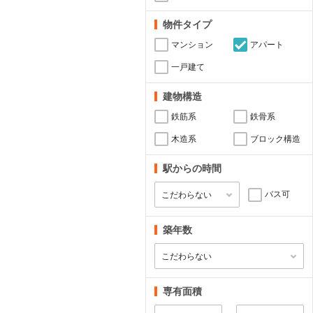
物件タイプ
マンション
アパート
一戸建て
建物構造
鉄筋系
鉄骨系
木造系
ブロック構造
駅からの時間
バス可
築年数
専有面積