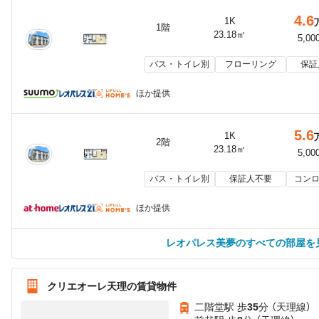
4.6
1K
1階
23.18㎡
5,00
バス・トイレ別
フローリング
保証
ほか提供
5.6
1K
2階
23.18㎡
5,00
バス・トイレ別
保証人不要
コンロ
ほか提供
レオパレス美夢のすべての部屋を
クリエオーレ天理の賃貸物件
二階堂駅 歩
35
分 （天理線）