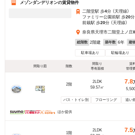
メゾンダンデリオンの賃貸物件
二階堂駅 歩
4
分 （天理線）
ファミリー公園前駅 歩
20
分
前栽駅 歩
20
分 （天理線）
奈良県天理市二階堂上ノ庄
2階建
6年
総階数
築年数
建
駐車場あり
駐輪場あり
間取り
賃
間取り図
階数
専有面積
管理
7.8
2LDK
2階
59.57㎡
5,50
バス・トイレ別
フローリング
追い
ほか提供
7.5
2LDK
1階