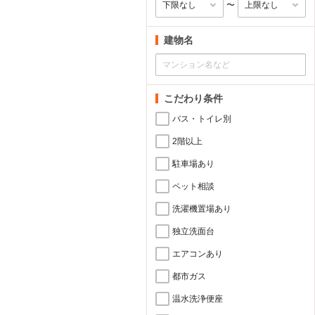
〜
建物名
こだわり条件
バス・トイレ別
2階以上
駐車場あり
ペット相談
洗濯機置場あり
独立洗面台
エアコンあり
都市ガス
温水洗浄便座