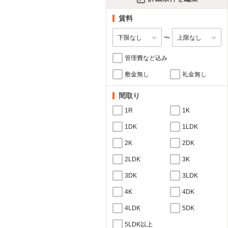
賃料
〜
管理費など込み
敷金無し
礼金無し
間取り
1R
1K
1DK
1LDK
2K
2DK
2LDK
3K
3DK
3LDK
4K
4DK
4LDK
5DK
5LDK以上