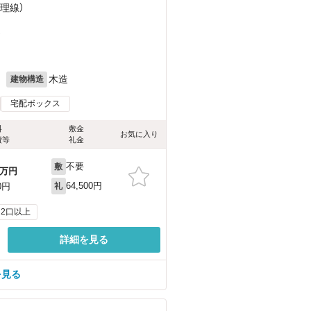
天理線）
）
月
木造
建物構造
宅配ボックス
料
敷金
お気に入り
費等
礼金
不要
敷
万円
64,500円
0円
礼
2口以上
詳細を見る
を見る