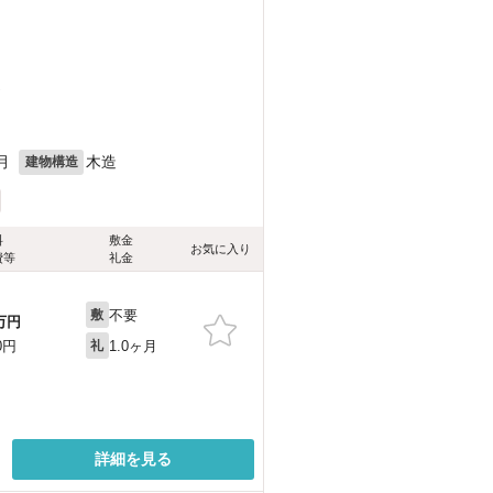
）
月
木造
建物構造
料
敷金
お気に入り
費等
礼金
不要
敷
万円
1.0ヶ月
0円
礼
詳細を見る