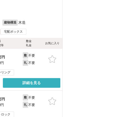
）
月
木造
建物構造
宅配ボックス
料
敷金
お気に入り
費等
礼金
不要
敷
万円
不要
0円
礼
ーリング
詳細を見る
不要
敷
万円
不要
0円
礼
トロック