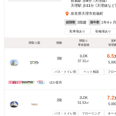
前栽駅 歩
8
分 （天理線）
天理駅 歩
11
分 （天理線
など
奈良県天理市前栽町
3階建
1年4ヶ
総階数
築年数
駐車場あり
駐輪場あり
間取り
賃
間取り図
階数
専有面積
管理
6.5
1LDK
3階
37.31㎡
5,00
バス・トイレ別
ペット相談
フロ
ほか提供
7.2
2LDK
2階
51.53㎡
5,00
バス・トイレ別
フローリング
オー