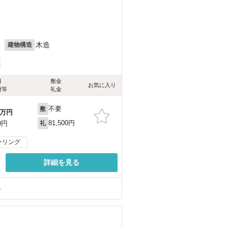
）
月
木造
建物構造
料
敷金
お気に入り
費等
礼金
不要
敷
万円
81,500円
0円
礼
ーリング
詳細を見る
る