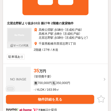
北習志野駅より徒歩10分 築27年 2階建の賃貸物件
高根公団駅 歩
16
分 （京成松戸線）
高根木戸駅 歩
8
分 （京成松戸線）
北習志野駅 歩
10
分 （京成松戸線
など
）
千葉県船橋市西習志野1丁目
すべての写真
2階建 / 27年 / 木造
駐車場あり
35
万円
（管理費不要）
700,000円
350,000円
敷
礼
- / 4LDK / 163.99㎡
物件詳細を見る
ほか提供