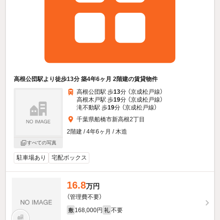
高根公団駅より徒歩13分 築4年6ヶ月 2階建の賃貸物件
高根公団駅 歩
13
分 （京成松戸線）
高根木戸駅 歩
19
分 （京成松戸線）
滝不動駅 歩
19
分 （京成松戸線）
千葉県船橋市新高根2丁目
2階建 / 4年6ヶ月 / 木造
すべての写真
駐車場あり
宅配ボックス
16.8
万円
（管理費不要）
168,000円
不要
敷
礼