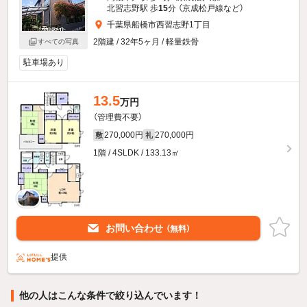
北習志野駅 歩
15
分 （京成松戸線
など
）
千葉県船橋市西習志野1丁目
2階建 / 32年5ヶ月 / 軽量鉄骨
すべての写真
駐車場あり
13.5
万円
（管理費不要）
270,000円
270,000円
敷
礼
1階 / 4SLDK / 133.13㎡
お問い合わせ
（無料）
提供
他の人はこんな条件で絞り込んでいます！