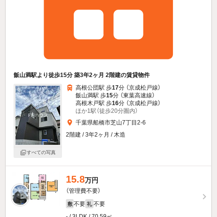
飯山満駅より徒歩15分 築3年2ヶ月 2階建の賃貸物件
高根公団駅 歩
17
分 （京成松戸線）
飯山満駅 歩
15
分 （東葉高速線）
高根木戸駅 歩
16
分 （京成松戸線）
ほか1駅（徒歩20分圏内）
千葉県船橋市芝山7丁目2-6
2階建 / 3年2ヶ月 / 木造
すべての写真
15.8
万円
（管理費不要）
不要
不要
敷
礼
- / 3LDK / 70.59㎡