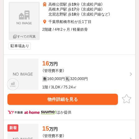
高根公団駅 歩
19
分 （京成松戸線）
高根木戸駅 歩
17
分 （京成松戸線）
北習志野駅 歩
18
分 （京成松戸線
など
）
千葉県船橋市松が丘1丁目
2階建 / 4年2ヶ月 / 軽量鉄骨
すべての写真
駐車場あり
16
万円
（管理費不要）
160,000円
320,000円
敷
礼
1階 / 3LDK / 75.24㎡
物件詳細を見る
ほか提供
15
新着
万円
（管理費不要）