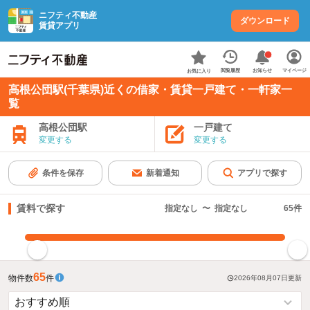
ニフティ不動産
ダウンロード
賃貸アプリ
お知らせ
閲覧履歴
マイページ
お気に入り
高根公団駅(千葉県)近くの借家・賃貸一戸建て・一軒家一
覧
高根公団駅
一戸建て
変更する
変更する
条件を保存
新着通知
アプリで探す
賃料で探す
指定なし
〜
指定なし
65
件
指定した賃料で絞り込む
65
物件数
件
2026年08月07日
更新