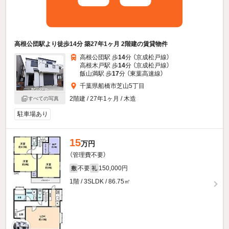
高根公団駅より徒歩14分 築27年1ヶ月 2階建の賃貸物件
高根公団駅 歩
14
分 （京成松戸線）
高根木戸駅 歩
14
分 （京成松戸線）
飯山満駅 歩
17
分 （東葉高速線）
千葉県船橋市芝山5丁目
2階建 / 27年1ヶ月 / 木造
すべての写真
駐車場あり
15
万円
（管理費不要）
不要
150,000円
敷
礼
1階 / 3SLDK / 86.75㎡