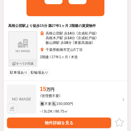
高根公団駅より徒歩15分 築27年1ヶ月 2階建の賃貸物件
高根公団駅 歩
14
分 （京成松戸線）
高根木戸駅 歩
14
分 （京成松戸線）
飯山満駅 歩
18
分 （東葉高速線）
千葉県船橋市芝山5丁目
2階建 / 27年1ヶ月 / 木造
すべての写真
駐車場あり
駐輪場あり
15
万円
（管理費不要）
不要
150,000円
敷
礼
- / 3LDK / 86.75㎡
物件詳細を見る