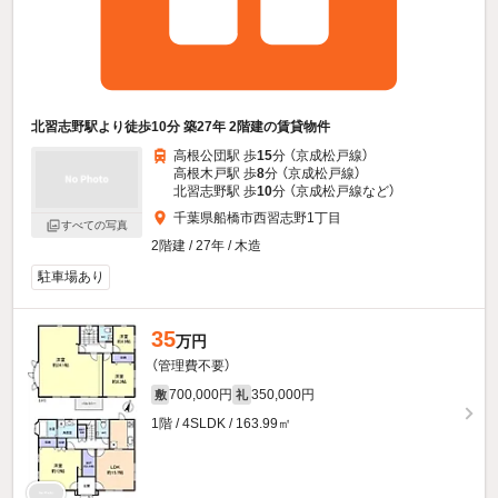
北習志野駅より徒歩10分 築27年 2階建の賃貸物件
高根公団駅 歩
15
分 （京成松戸線）
高根木戸駅 歩
8
分 （京成松戸線）
北習志野駅 歩
10
分 （京成松戸線
など
）
千葉県船橋市西習志野1丁目
すべての写真
2階建 / 27年 / 木造
駐車場あり
35
万円
（管理費不要）
700,000円
350,000円
敷
礼
1階 / 4SLDK / 163.99㎡