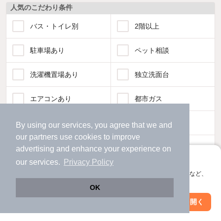
人気のこだわり条件
バス・トイレ別
2階以上
駐車場あり
ペット相談
洗濯機置場あり
独立洗面台
エアコンあり
都市ガス
温水洗浄便座
オートロック
By using our services, you agree that we and
our
partners
use cookies to improve
コンロ2口以上
追焚き機能
advertising and enhance your experience on
アプリに切り替えて、サクサクお部屋探し
our services.
Privacy Policy
TV付インターホン
角部屋
会員登録なしですぐ使える。マップ検索やお気に入り保存など、
アプリ限定の便利な機能が使えます！
OK
新着のみ
インターネット無料
Web版で続行
アプリを開く
駅・沿線を変更
絞り込み条件を変更