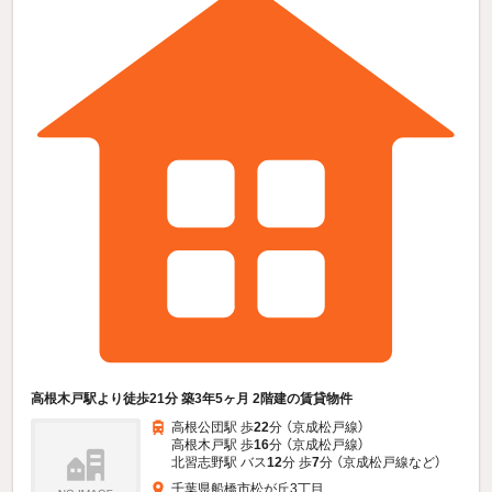
高根木戸駅より徒歩21分 築3年5ヶ月 2階建の賃貸物件
高根公団駅 歩
22
分 （京成松戸線）
高根木戸駅 歩
16
分 （京成松戸線）
北習志野駅 バス
12
分 歩
7
分 （京成松戸線
など
）
千葉県船橋市松が丘3丁目