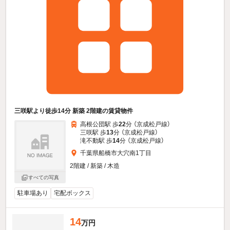
三咲駅より徒歩14分 新築 2階建の賃貸物件
高根公団駅 歩
22
分 （京成松戸線）
三咲駅 歩
13
分 （京成松戸線）
滝不動駅 歩
14
分 （京成松戸線）
千葉県船橋市大穴南1丁目
2階建 / 新築 / 木造
すべての写真
駐車場あり
宅配ボックス
14
万円