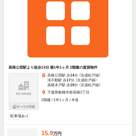
高根公団駅より徒歩14分 築1年1ヶ月 2階建の賃貸物件
高根公団駅 歩
14
分 （京成松戸線）
滝不動駅 歩
17
分 （京成松戸線）
高根木戸駅 歩
19
分 （京成松戸線）
千葉県船橋市新高根3丁目
2階建 / 1年1ヶ月 / 木造
すべての写真
駐車場あり
15.9
万円