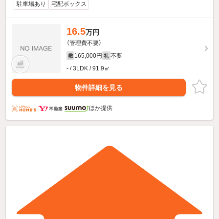
駐車場あり
宅配ボックス
16.5
万円
（管理費不要）
165,000円
不要
敷
礼
- / 3LDK / 91.9㎡
物件詳細を見る
ほか提供