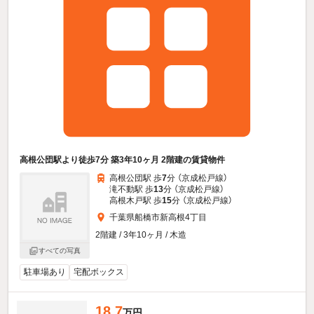
高根公団駅より徒歩7分 築3年10ヶ月 2階建の賃貸物件
高根公団駅 歩
7
分 （京成松戸線）
滝不動駅 歩
13
分 （京成松戸線）
高根木戸駅 歩
15
分 （京成松戸線）
千葉県船橋市新高根4丁目
2階建 / 3年10ヶ月 / 木造
すべての写真
駐車場あり
宅配ボックス
18.7
万円