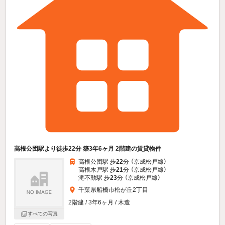
高根公団駅より徒歩22分 築3年6ヶ月 2階建の賃貸物件
高根公団駅 歩
22
分 （京成松戸線）
高根木戸駅 歩
21
分 （京成松戸線）
滝不動駅 歩
23
分 （京成松戸線）
千葉県船橋市松が丘2丁目
2階建 / 3年6ヶ月 / 木造
すべての写真