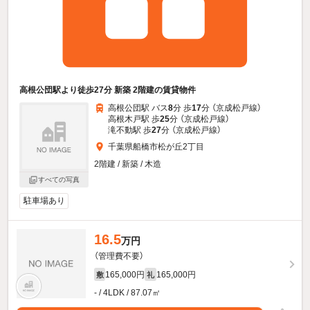
高根公団駅より徒歩27分 新築 2階建の賃貸物件
高根公団駅 バス
8
分 歩
17
分 （京成松戸線）
高根木戸駅 歩
25
分 （京成松戸線）
滝不動駅 歩
27
分 （京成松戸線）
千葉県船橋市松が丘2丁目
2階建 / 新築 / 木造
すべての写真
駐車場あり
16.5
万円
（管理費不要）
165,000円
165,000円
敷
礼
- / 4LDK / 87.07㎡