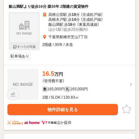
飯山満駅より徒歩16分 築30年 2階建の賃貸物件
高根公団駅 歩
18
分 （京成松戸線）
高根木戸駅 歩
14
分 （京成松戸線）
飯山満駅 歩
16
分 （東葉高速線）
ほか1駅（徒歩20分圏内）
千葉県船橋市芝山7丁目
2階建 / 30年 / 木造
すべての写真
駐車場あり
16.5
万円
（管理費不要）
165,000円
165,000円
敷
礼
1階 / 5LDK / 130.83㎡
物件詳細を見る
ほか提供